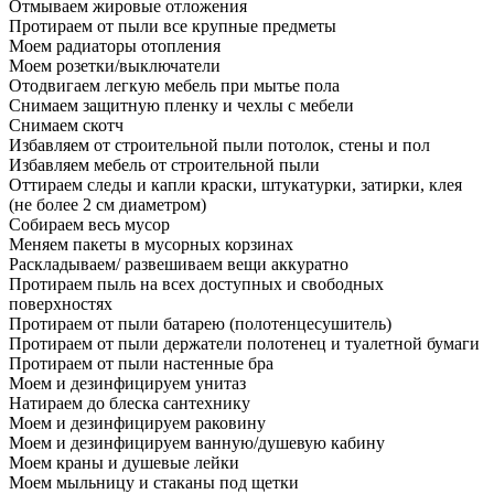
Отмываем жировые отложения
Протираем от пыли все крупные предметы
Моем радиаторы отопления
Моем розетки/выключатели
Отодвигаем легкую мебель при мытье пола
Снимаем защитную пленку и чехлы с мебели
Снимаем скотч
Избавляем от строительной пыли потолок, стены и пол
Избавляем мебель от строительной пыли
Оттираем следы и капли краски, штукатурки, затирки, клея
(не более 2 см диаметром)
Собираем весь мусор
Меняем пакеты в мусорных корзинах
Раскладываем/ развешиваем вещи аккуратно
Протираем пыль на всех доступных и свободных
поверхностях
Протираем от пыли батарею (полотенцесушитель)
Протираем от пыли держатели полотенец и туалетной бумаги
Протираем от пыли настенные бра
Моем и дезинфицируем унитаз
Натираем до блеска сантехнику
Моем и дезинфицируем раковину
Моем и дезинфицируем ванную/душевую кабину
Моем краны и душевые лейки
Моем мыльницу и стаканы под щетки