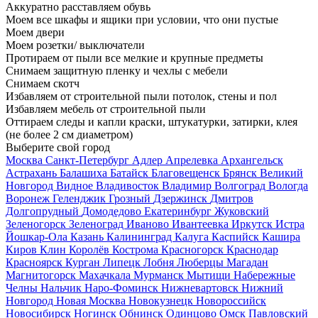
Аккуратно расставляем обувь
Моем все шкафы и ящики при условии, что они пустые
Моем двери
Моем розетки/ выключатели
Протираем от пыли все мелкие и крупные предметы
Снимаем защитную пленку и чехлы с мебели
Снимаем скотч
Избавляем от строительной пыли потолок, стены и пол
Избавляем мебель от строительной пыли
Оттираем следы и капли краски, штукатурки, затирки, клея
(не более 2 см диаметром)
Выберите свой город
Москва
Санкт-Петербург
Адлер
Апрелевка
Архангельск
Астрахань
Балашиха
Батайск
Благовещенск
Брянск
Великий
Новгород
Видное
Владивосток
Владимир
Волгоград
Вологда
Воронеж
Геленджик
Грозный
Дзержинск
Дмитров
Долгопрудный
Домодедово
Екатеринбург
Жуковский
Зеленогорск
Зеленоград
Иваново
Ивантеевка
Иркутск
Истра
Йошкар-Ола
Казань
Калининград
Калуга
Каспийск
Кашира
Киров
Клин
Королёв
Кострома
Красногорск
Краснодар
Красноярск
Курган
Липецк
Лобня
Люберцы
Магадан
Магнитогорск
Махачкала
Мурманск
Мытищи
Набережные
Челны
Нальчик
Наро-Фоминск
Нижневартовск
Нижний
Новгород
Новая Москва
Новокузнецк
Новороссийск
Новосибирск
Ногинск
Обнинск
Одинцово
Омск
Павловский