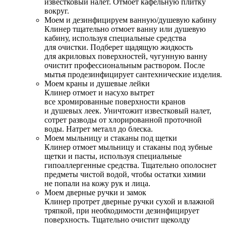
известковый налет. Отмоет кафельную плитку
вокруг.
Моем и дезинфицируем ванную/душевую кабину
Клинер тщательно отмоет ванну или душевую
кабину, используя специальные средства
для очистки. Подберет щадящую жидкость
для акриловых поверхностей, чугунную ванну
очистит профессиональным раствором. После
мытья продезинфицирует сантехнические изделия.
Моем краны и душевые лейки
Клинер отмоет и насухо вытрет
все хромированные поверхности кранов
и душевых леек. Уничтожит известковый налет,
сотрет разводы от хлорированной проточной
воды. Натрет металл до блеска.
Моем мыльницу и стаканы под щетки
Клинер отмоет мыльницу и стаканы под зубные
щетки и пасты, используя специальные
гипоаллергенные средства. Тщательно ополоснет
предметы чистой водой, чтобы остатки химии
не попали на кожу рук и лица.
Моем дверные ручки и замок
Клинер протрет дверные ручки сухой и влажной
тряпкой, при необходимости дезинфицирует
поверхность. Тщательно очистит щеколду