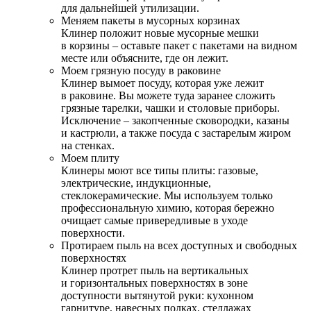
для дальнейшей утилизации.
Меняем пакеты в мусорных корзинах
Клинер положит новые мусорные мешки
в корзины – оставьте пакет с пакетами на видном
месте или объясните, где он лежит.
Моем грязную посуду в раковине
Клинер вымоет посуду, которая уже лежит
в раковине. Вы можете туда заранее сложить
грязные тарелки, чашки и столовые приборы.
Исключение – закопченные сковородки, казаны
и кастрюли, а также посуда с застарелым жиром
на стенках.
Моем плиту
Клинеры моют все типы плиты: газовые,
электрические, индукционные,
стеклокерамические. Мы используем только
профессиональную химию, которая бережно
очищает самые привередливые в уходе
поверхности.
Протираем пыль на всех доступных и свободных
поверхностях
Клинер протрет пыль на вертикальных
и горизонтальных поверхностях в зоне
доступности вытянутой руки: кухонном
гарнитуре, навесных полках, стеллажах