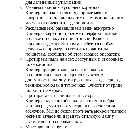
для дальнейшей утилизации.
Меняем пакеты в мусорных корзинах
Клинер положит новые мусорные мешки
в корзины – оставьте пакет с пакетами на видном
месте или объясните, где он лежит.
Раскладываем/ развешиваем вещи аккуратно
Клинер соберет по прихожей шарфики, шапки
и сложит их аккуратной стопкой. Развесит
верхнюю одежду. Если вам требуется особая
услуга – например, разложить палантины
по цветам, сообщите об этом заранее оператору.
Протираем пыль на всех доступных и свободных
поверхностях
Клинер протрет пыль на вертикальных
и горизонтальных поверхностях в зоне
доступности вытянутой руки: шкафах, дверцах,
технике, комодах и тумбочках. Очистит от грязи
полки и этажерки.
Протираем от пыли настенные бра
Клинер аккуратно обеспылит настенные бра
и торшеры, учитывая материал изготовления
абажуров. Мы не будем протирать мокрой тряпкой
нежный атлас или царапать стильную лампу
в стиле лофт из нержавейки.
Моем дверные ручки