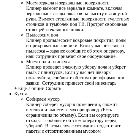
Моем зеркала и зеркальные поверхности
Клинер вымоет все зеркала в комнате, включая
зеркальные фасады шкафов на высоту вытянутой
руки. Вымоет стеклянные поверхности туалетных
столиков и тумбочек под ТВ. Протрет свободные
от вещей стеклянные полки.
Пылесосим пол
Клинер пропылесосит ковровые покрытия, полы
и прикроватные коврики. Если у вас нет своего
пылесоса – заранее сообщите об этом оператору,
наш сотрудник привезет свое оборудование.
Моем пол и плинтуса
Клинер проведет влажную уборку пола и уберет
пыль с плинтусов. Если у вас нет швабры –
пожалуйста, сообщите об этом при оформлении
заявки. Сотрудник привезет свой инвентарь.
+ Ещё 7 опций
Скрыть
Кухня
Собираем мусор
Клинер соберет мусор в помещении, сложит
в мешки и вынесет в мусоропровод. (Есть
ограничения по объему). Если вы сортируете
отходы – сообщите об этом оператору перед
уборкой. В этом случае сотрудник подготовит
пакеты с отсортированным мусором