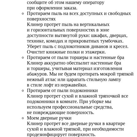
сообщите об этом нашему оператору
при оформлении заказа.
Протираем пыль на всех доступных и свободных
поверхностях
Клинер протрет пыль на вертикальных
и горизонтальных поверхностях в зоне
доступности вытянутой руки: шкафах, дверцах,
технике, комодах и прикроватных тумбочках.
Уберет пыль с подлокотников диванов и кресел.
Очистит книжные полки и этажерки.
Протираем от пыли торшеры и настенные бра
Клинер аккуратно обеспылит настенные бра
и торшеры, учитывая материал изготовления
абажуров. Мы не будем протирать мокрой тряпкой
нежный атлас или царапать стильную лампу
в стиле лофт из нержавейки.
Протираем от пыли подоконники
Клинер протрет сухой и влажной тряпочкой все
подоконники в комнате. При уборке мы
используем профессиональные средства,
не повреждающие поверхность.
Моем дверные ручки
Клинер протрет все дверные ручки в квартире
сухой и влажной тряпкой, при необходимости
продезинфицирует поверхность.