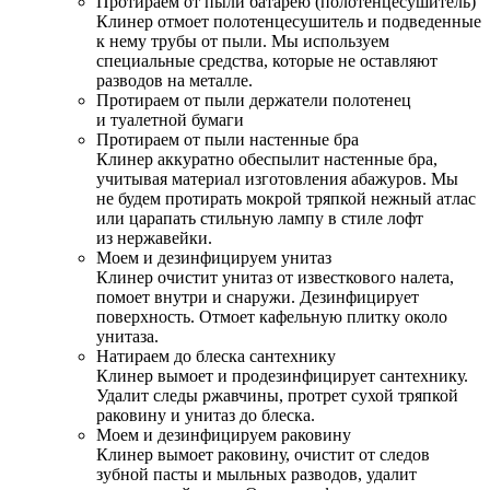
Протираем от пыли батарею (полотенцесушитель)
Клинер отмоет полотенцесушитель и подведенные
к нему трубы от пыли. Мы используем
специальные средства, которые не оставляют
разводов на металле.
Протираем от пыли держатели полотенец
и туалетной бумаги
Протираем от пыли настенные бра
Клинер аккуратно обеспылит настенные бра,
учитывая материал изготовления абажуров. Мы
не будем протирать мокрой тряпкой нежный атлас
или царапать стильную лампу в стиле лофт
из нержавейки.
Моем и дезинфицируем унитаз
Клинер очистит унитаз от известкового налета,
помоет внутри и снаружи. Дезинфицирует
поверхность. Отмоет кафельную плитку около
унитаза.
Натираем до блеска сантехнику
Клинер вымоет и продезинфицирует сантехнику.
Удалит следы ржавчины, протрет сухой тряпкой
раковину и унитаз до блеска.
Моем и дезинфицируем раковину
Клинер вымоет раковину, очистит от следов
зубной пасты и мыльных разводов, удалит