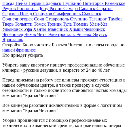
Посад
Пенза
Пермь
Подольск
Пушкино
Пятигорск
Раменское
Реутов
Ростов-на-Дону
Рязань
Самара
Саранск
Саратов
Сергиев Посад
Серпухов
Симферополь
Смоленск
Солнечногорск
Сочи
Ставрополь
Ступино
Таганрог
Тамбов
Тверь
Тольятти
Томск
Троицк
Тула
Тюмень
Улан-Удэ
Ульяновск
Уфа
Ханты-Мансийск
Химки
Челябинск
Череповец
Чехов
Чита
Электросталь
Энгельс
Якутск
Ярославль
Откройте Бюро чистоты Братьев Чистовых в своем городе по
нашей франшизе
Кто приедет убирать
Убирать вашу квартиру приедут профессионально обученные
клинеры - русские девушки, в возрасте от 24 до 40 лет.
Перед приемом на работу все клинеры проходят аттестацию в
нашем обучающем центре, а также проверку в службе
безопасности и только после этого становятся частью команды
компании "Братья Чистовы".
Все клинеры работают исключительно в форме с логотипом
компании "Братья Чистовы".
Уборка производится с помощью профессиональных
технических и химический средств, которые наши клинеры