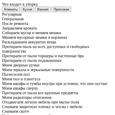
Что входит в уборку
Регу­лярная
Гене­ральная
После ремонта
Заправляем кровать
Собираем мусор и меняем мешки
Меняем мусорные мешки в корзинах
Раскладываем аккуратно вещи
Протираем пыль на всех доступных и свободных
поверхностях
Протираем от пыли торшеры и настенные бра
Протираем от пыли подоконники
Моем дверные ручки
Моем зеркала и зеркальные поверхности
Пылесосим пол
Моем пол и плинтуса
Моем шкафы и тумбы внутри при условии, что они пустые
Моем шкафы сверху
Протираем от пыли все крупные предметы
Моем радиаторы отопления
Отодвигаем легкую мебель при мытье пола
Снимаем защитную пленку и чехлы с мебели
Снимаем скотч