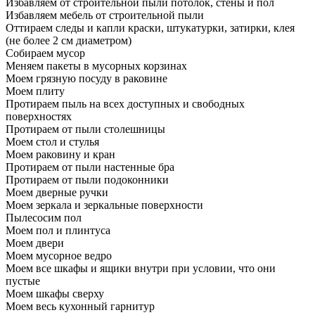
Избавляем от строительной пыли потолок, стены и пол
Избавляем мебель от строительной пыли
Оттираем следы и капли краски, штукатурки, затирки, клея
(не более 2 см диаметром)
Собираем мусор
Меняем пакеты в мусорных корзинах
Моем грязную посуду в раковине
Моем плиту
Протираем пыль на всех доступных и свободных
поверхностях
Протираем от пыли столешницы
Моем стол и стулья
Моем раковину и кран
Протираем от пыли настенные бра
Протираем от пыли подоконники
Моем дверные ручки
Моем зеркала и зеркальные поверхности
Пылесосим пол
Моем пол и плинтуса
Моем двери
Моем мусорное ведро
Моем все шкафы и ящики внутри при условии, что они
пустые
Моем шкафы сверху
Моем весь кухонный гарнитур