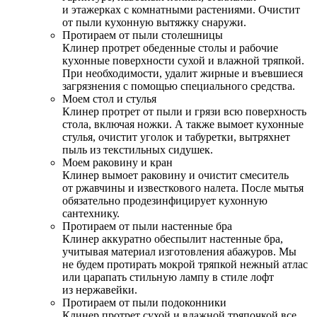
и этажерках с комнатными растениями. Очистит
от пыли кухонную вытяжку снаружи.
Протираем от пыли столешницы
Клинер протрет обеденные столы и рабочие
кухонные поверхности сухой и влажной тряпкой.
При необходимости, удалит жирные и въевшиеся
загрязнения с помощью специального средства.
Моем стол и стулья
Клинер протрет от пыли и грязи всю поверхность
стола, включая ножки. А также вымоет кухонные
стулья, очистит уголок и табуретки, вытряхнет
пыль из текстильных сидушек.
Моем раковину и кран
Клинер вымоет раковину и очистит смеситель
от ржавчины и известкового налета. После мытья
обязательно продезинфицирует кухонную
сантехнику.
Протираем от пыли настенные бра
Клинер аккуратно обеспылит настенные бра,
учитывая материал изготовления абажуров. Мы
не будем протирать мокрой тряпкой нежный атлас
или царапать стильную лампу в стиле лофт
из нержавейки.
Протираем от пыли подоконники
Клинер протрет сухой и влажной тряпочкой все