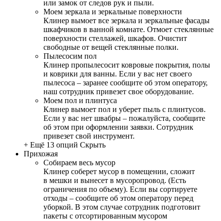
или замок от следов рук и пыли.
Моем зеркала и зеркальные поверхности
Клинер вымоет все зеркала и зеркальные фасады
шкафчиков в ванной комнате. Отмоет стеклянные
поверхности стеллажей, шкафов. Очистит
свободные от вещей стеклянные полки.
Пылесосим пол
Клинер пропылесосит ковровые покрытия, полы
и коврики для ванны. Если у вас нет своего
пылесоса – заранее сообщите об этом оператору,
наш сотрудник привезет свое оборудование.
Моем пол и плинтуса
Клинер вымоет пол и уберет пыль с плинтусов.
Если у вас нет швабры – пожалуйста, сообщите
об этом при оформлении заявки. Сотрудник
привезет свой инструмент.
+ Ещё 13 опций
Скрыть
Прихожая
Собираем весь мусор
Клинер соберет мусор в помещении, сложит
в мешки и вынесет в мусоропровод. (Есть
ограничения по объему). Если вы сортируете
отходы – сообщите об этом оператору перед
уборкой. В этом случае сотрудник подготовит
пакеты с отсортированным мусором