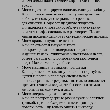
известковый налет. Отмоет кафельную плитку
вокруг.
Моем и дезинфицируем ванную/душевую кабину
Клинер тщательно отмоет ванну или душевую
кабину, используя специальные средства
для очистки. Подберет щадящую жидкость
для акриловых поверхностей, чугунную ванну
очистит профессиональным раствором. После
мытья продезинфицирует сантехнические изделия.
Моем краны и душевые лейки
Клинер отмоет и насухо вытрет
все хромированные поверхности кранов
и душевых леек. Уничтожит известковый налет,
сотрет разводы от хлорированной проточной
воды. Натрет металл до блеска.
Моем мыльницу и стаканы под щетки
Клинер отмоет мыльницу и стаканы под зубные
щетки и пасты, используя специальные
гипоаллергенные средства. Тщательно ополоснет
предметы чистой водой, чтобы остатки химии
не попали на кожу рук и лица.
Моем дверные ручки и замок
Клинер протрет дверные ручки сухой и влажной
тряпкой, при необходимости дезинфицирует
поверхность. Тщательно очистит щеколду