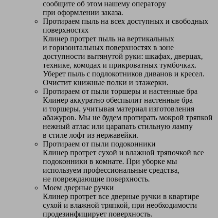
сообщите об этом нашему оператору
при оформлении заказа.
Протираем пыль на всех доступных и свободных
поверхностях
Клинер протрет пыль на вертикальных
и горизонтальных поверхностях в зоне
доступности вытянутой руки: шкафах, дверцах,
технике, комодах и прикроватных тумбочках.
Уберет пыль с подлокотников диванов и кресел.
Очистит книжные полки и этажерки.
Протираем от пыли торшеры и настенные бра
Клинер аккуратно обеспылит настенные бра
и торшеры, учитывая материал изготовления
абажуров. Мы не будем протирать мокрой тряпкой
нежный атлас или царапать стильную лампу
в стиле лофт из нержавейки.
Протираем от пыли подоконники
Клинер протрет сухой и влажной тряпочкой все
подоконники в комнате. При уборке мы
используем профессиональные средства,
не повреждающие поверхность.
Моем дверные ручки
Клинер протрет все дверные ручки в квартире
сухой и влажной тряпкой, при необходимости
продезинфицирует поверхность.