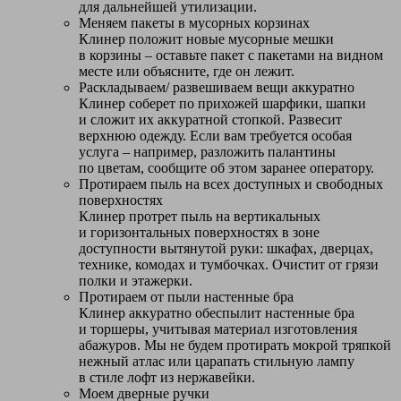
для дальнейшей утилизации.
Меняем пакеты в мусорных корзинах
Клинер положит новые мусорные мешки
в корзины – оставьте пакет с пакетами на видном
месте или объясните, где он лежит.
Раскладываем/ развешиваем вещи аккуратно
Клинер соберет по прихожей шарфики, шапки
и сложит их аккуратной стопкой. Развесит
верхнюю одежду. Если вам требуется особая
услуга – например, разложить палантины
по цветам, сообщите об этом заранее оператору.
Протираем пыль на всех доступных и свободных
поверхностях
Клинер протрет пыль на вертикальных
и горизонтальных поверхностях в зоне
доступности вытянутой руки: шкафах, дверцах,
технике, комодах и тумбочках. Очистит от грязи
полки и этажерки.
Протираем от пыли настенные бра
Клинер аккуратно обеспылит настенные бра
и торшеры, учитывая материал изготовления
абажуров. Мы не будем протирать мокрой тряпкой
нежный атлас или царапать стильную лампу
в стиле лофт из нержавейки.
Моем дверные ручки