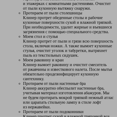
и этажерках с комнатными растениями. Очистит
от пыли кухонную вытяжку снаружи.
Протираем от пыли столешницы
Клинер протрет обеденные столы и рабочие
кухонные поверхности сухой и влажной тряпкой.
При необходимости, удалит жирные и въевшиеся
загрязнения с помощью специального средства.
Моем стол и стулья
Клинер протрет от пыли и грязи всю поверхность
стола, включая ножки. А также вымоет кухонные
стулья, очистит уголок и табуретки, вытряхнет
пыль из текстильных сидушек.
Моем раковину и кран
Клинер вымоет раковину и очистит смеситель
от ржавчины и известкового налета. После мытья
обязательно продезинфицирует кухонную
сантехнику.
Протираем от пыли настенные бра
Клинер аккуратно обеспылит настенные бра,
учитывая материал изготовления абажуров. Мы
не будем протирать мокрой тряпкой нежный атлас
или царапать стильную лампу в стиле лофт
из нержавейки.
Протираем от пыли подоконники
Клинер протрет сухой и влажной тряпочкой все