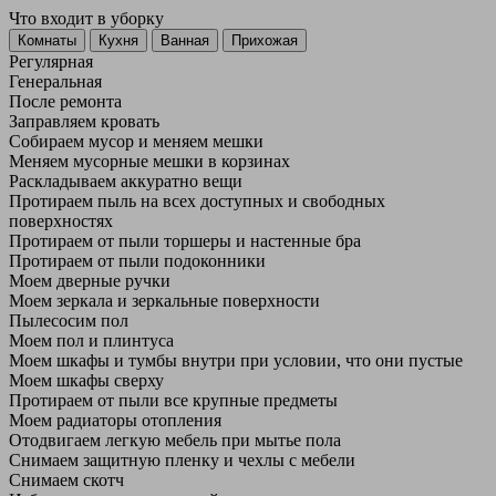
Что входит в уборку
Регу­лярная
Гене­ральная
После ремонта
Заправляем кровать
Собираем мусор и меняем мешки
Меняем мусорные мешки в корзинах
Раскладываем аккуратно вещи
Протираем пыль на всех доступных и свободных
поверхностях
Протираем от пыли торшеры и настенные бра
Протираем от пыли подоконники
Моем дверные ручки
Моем зеркала и зеркальные поверхности
Пылесосим пол
Моем пол и плинтуса
Моем шкафы и тумбы внутри при условии, что они пустые
Моем шкафы сверху
Протираем от пыли все крупные предметы
Моем радиаторы отопления
Отодвигаем легкую мебель при мытье пола
Снимаем защитную пленку и чехлы с мебели
Снимаем скотч