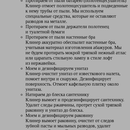
Протираем от пыли батарею (полотенцесушитель)
Клинер отмоет полотенцесушитель и подведенные
к нему трубы от пыли. Мы используем
специальные средства, которые не оставляют
разводов на металле.
Протираем от пыли держатели полотенец
и туалетной бумаги
Протираем от пыли настенные бра
Клинер аккуратно обеспылит настенные бра,
учитывая материал изготовления абажуров. Мы
не будем протирать мокрой тряпкой нежный атлас
или царапать стильную лампу в стиле лофт
из нержавейки.
Моем и дезинфицируем унитаз
Клинер очистит унитаз от известкового налета,
помоет внутри и снаружи. Дезинфицирует
поверхность. Отмоет кафельную плитку около
унитаза.
Натираем до блеска сантехнику
Клинер вымоет и продезинфицирует сантехнику.
Удалит следы ржавчины, протрет сухой тряпкой
раковину и унитаз до блеска.
Моем и дезинфицируем раковину
Клинер вымоет раковину, очистит от следов
зубной пасты и мыльных разводов, удалит