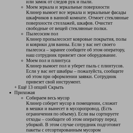
или замок от следов рук и пыли.
Моем зеркала и зеркальные поверхности
Клинер вымоет все зеркала и зеркальные фасады
шкафчиков в ванной комнате. Отмоет стеклянные
поверхности стеллажей, шкафов. Очистит
свободные от вещей стеклянные полки.
Пылесосим пол
Клинер пропылесосит ковровые покрытия, полы
и коврики для ванны. Если у вас нет своего
пылесоса – заранее сообщите об этом оператору,
наш сотрудник привезет свое оборудование.
Моем пол и плинтуса
Клинер вымоет пол и уберет пыль с плинтусов.
Если у вас нет швабры – пожалуйста, сообщите
об этом при оформлении заявки. Сотрудник
привезет свой инструмент.
+ Ещё 13 опций
Скрыть
Прихожая
Собираем весь мусор
Клинер соберет мусор в помещении, сложит
в мешки и вынесет в мусоропровод. (Есть
ограничения по объему). Если вы сортируете
отходы – сообщите об этом оператору перед
уборкой. В этом случае сотрудник подготовит
пакеты с отсортированным мусором