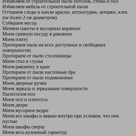
Избавляем от строительной пыли потолок, стены и пол
Избавляем мебель от строительной пыли
Оттираем следы и капли краски, штукатурки, затирки, клея
(не более 2 см диаметром)
Собираем мусор
Меняем пакеты в мусорных корзинах
Моем грязную посуду в раковине
Моем плиту
Протираем пыль на всех доступных и свободных
поверхностях
Протираем от пыли столешницы
Моем стол и стулья
Моем раковину и кран
Протираем от пыли настенные бра
Протираем от пыли подоконники
Моем дверные ручки
Моем зеркала и зеркальные поверхности
Пылесосим пол
Моем пол и плинтуса
Моем двери
Моем мусорное ведро
Моем все шкафы и ящики внутри при условии, что они
пустые
Моем шкафы сверху
Моем весь кухонный гарнитур