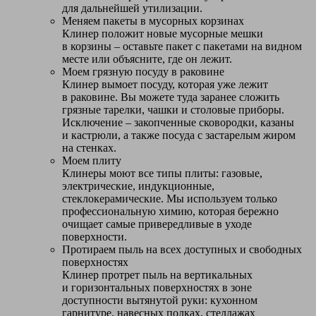
для дальнейшей утилизации.
Меняем пакеты в мусорных корзинах
Клинер положит новые мусорные мешки
в корзины – оставьте пакет с пакетами на видном
месте или объясните, где он лежит.
Моем грязную посуду в раковине
Клинер вымоет посуду, которая уже лежит
в раковине. Вы можете туда заранее сложить
грязные тарелки, чашки и столовые приборы.
Исключение – закопченные сковородки, казаны
и кастрюли, а также посуда с застарелым жиром
на стенках.
Моем плиту
Клинеры моют все типы плиты: газовые,
электрические, индукционные,
стеклокерамические. Мы используем только
профессиональную химию, которая бережно
очищает самые привередливые в уходе
поверхности.
Протираем пыль на всех доступных и свободных
поверхностях
Клинер протрет пыль на вертикальных
и горизонтальных поверхностях в зоне
доступности вытянутой руки: кухонном
гарнитуре, навесных полках, стеллажах