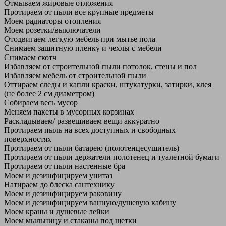
Отмываем жировые отложения
Протираем от пыли все крупные предметы
Моем радиаторы отопления
Моем розетки/выключатели
Отодвигаем легкую мебель при мытье пола
Снимаем защитную пленку и чехлы с мебели
Снимаем скотч
Избавляем от строительной пыли потолок, стены и пол
Избавляем мебель от строительной пыли
Оттираем следы и капли краски, штукатурки, затирки, клея
(не более 2 см диаметром)
Собираем весь мусор
Меняем пакеты в мусорных корзинах
Раскладываем/ развешиваем вещи аккуратно
Протираем пыль на всех доступных и свободных
поверхностях
Протираем от пыли батарею (полотенцесушитель)
Протираем от пыли держатели полотенец и туалетной бумаги
Протираем от пыли настенные бра
Моем и дезинфицируем унитаз
Натираем до блеска сантехнику
Моем и дезинфицируем раковину
Моем и дезинфицируем ванную/душевую кабину
Моем краны и душевые лейки
Моем мыльницу и стаканы под щетки