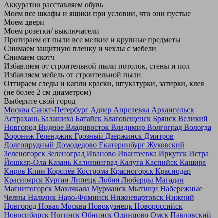
Аккуратно расставляем обувь
Моем все шкафы и ящики при условии, что они пустые
Моем двери
Моем розетки/ выключатели
Протираем от пыли все мелкие и крупные предметы
Снимаем защитную пленку и чехлы с мебели
Снимаем скотч
Избавляем от строительной пыли потолок, стены и пол
Избавляем мебель от строительной пыли
Оттираем следы и капли краски, штукатурки, затирки, клея
(не более 2 см диаметром)
Выберите свой город
Москва
Санкт-Петербург
Адлер
Апрелевка
Архангельск
Астрахань
Балашиха
Батайск
Благовещенск
Брянск
Великий
Новгород
Видное
Владивосток
Владимир
Волгоград
Вологда
Воронеж
Геленджик
Грозный
Дзержинск
Дмитров
Долгопрудный
Домодедово
Екатеринбург
Жуковский
Зеленогорск
Зеленоград
Иваново
Ивантеевка
Иркутск
Истра
Йошкар-Ола
Казань
Калининград
Калуга
Каспийск
Кашира
Киров
Клин
Королёв
Кострома
Красногорск
Краснодар
Красноярск
Курган
Липецк
Лобня
Люберцы
Магадан
Магнитогорск
Махачкала
Мурманск
Мытищи
Набережные
Челны
Нальчик
Наро-Фоминск
Нижневартовск
Нижний
Новгород
Новая Москва
Новокузнецк
Новороссийск
Новосибирск
Ногинск
Обнинск
Одинцово
Омск
Павловский