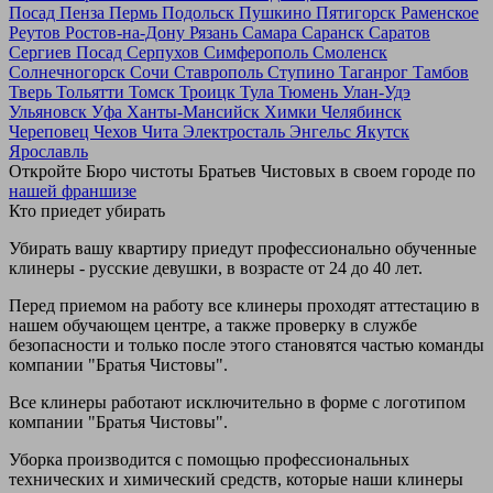
Посад
Пенза
Пермь
Подольск
Пушкино
Пятигорск
Раменское
Реутов
Ростов-на-Дону
Рязань
Самара
Саранск
Саратов
Сергиев Посад
Серпухов
Симферополь
Смоленск
Солнечногорск
Сочи
Ставрополь
Ступино
Таганрог
Тамбов
Тверь
Тольятти
Томск
Троицк
Тула
Тюмень
Улан-Удэ
Ульяновск
Уфа
Ханты-Мансийск
Химки
Челябинск
Череповец
Чехов
Чита
Электросталь
Энгельс
Якутск
Ярославль
Откройте Бюро чистоты Братьев Чистовых в своем городе по
нашей франшизе
Кто приедет убирать
Убирать вашу квартиру приедут профессионально обученные
клинеры - русские девушки, в возрасте от 24 до 40 лет.
Перед приемом на работу все клинеры проходят аттестацию в
нашем обучающем центре, а также проверку в службе
безопасности и только после этого становятся частью команды
компании "Братья Чистовы".
Все клинеры работают исключительно в форме с логотипом
компании "Братья Чистовы".
Уборка производится с помощью профессиональных
технических и химический средств, которые наши клинеры