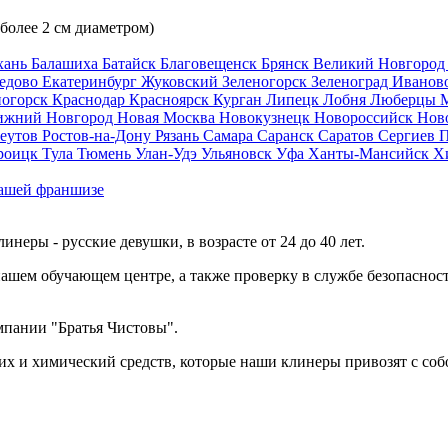
 более 2 см диаметром)
хань
Балашиха
Батайск
Благовещенск
Брянск
Великий Новгоро
едово
Екатеринбург
Жуковский
Зеленогорск
Зеленоград
Иванов
ногорск
Краснодар
Красноярск
Курган
Липецк
Лобня
Люберцы
ижний Новгород
Новая Москва
Новокузнецк
Новороссийск
Нов
еутов
Ростов-на-Дону
Рязань
Самара
Саранск
Саратов
Сергиев 
роицк
Тула
Тюмень
Улан-Удэ
Ульяновск
Уфа
Ханты-Мансийск
Х
ашей франшизе
еры - русские девушки, в возрасте от 24 до 40 лет.
ашем обучающем центре, а также проверку в службе безопасност
мпании "Братья Чистовы".
х и химический средств, которые наши клинеры привозят с соб