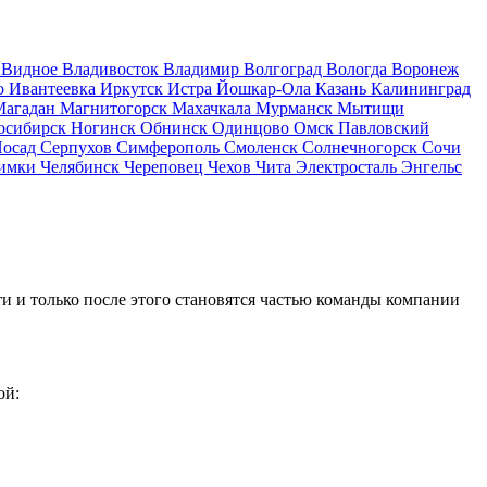
д
Видное
Владивосток
Владимир
Волгоград
Вологда
Воронеж
о
Ивантеевка
Иркутск
Истра
Йошкар-Ола
Казань
Калининград
Магадан
Магнитогорск
Махачкала
Мурманск
Мытищи
осибирск
Ногинск
Обнинск
Одинцово
Омск
Павловский
Посад
Серпухов
Симферополь
Смоленск
Солнечногорск
Сочи
имки
Челябинск
Череповец
Чехов
Чита
Электросталь
Энгельс
и и только после этого становятся частью команды компании
ой: