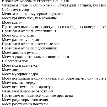
Избавляем мебель от строительной пыли
Оттираем следы и капли краски, штукатурки, затирки, клея (не
Собираем мусор
Меняем пакеты в мусорных корзинах
Моем грязную посуду в раковине
Моем плиту
Протираем пыль на всех доступных и свободных поверхностях
Протираем от пыли столешницы
Моем стол и стулья
Моем раковину и кран
Протираем от пыли настенные бра
Протираем от пыли подоконники
Моем дверные ручки
Моем зеркала и зеркальные поверхности
Пылесосим пол
Моем пол и плинтуса
Моем двери
Моем мусорное ведро
Моем все шкафы и ящики внутри при условии, что они пустые
Моем шкафы сверху
Моем весь кухонный гарнитур
Отмываем жировые отложения
Протираем от пыли все крупные предметы
Моем радиаторы отопления
Моем розетки/выключатели