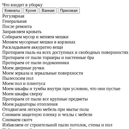
Что входит в уборку
Регу­лярная
Гене­ральная
После ремонта
Заправляем кровать
Собираем мусор и меняем мешки
Меняем мусорные мешки в корзинах
Раскладываем аккуратно вещи
Протираем пыль на всех доступных и свободных поверхностях
Протираем от пыли торшеры и настенные бра
Протираем от пыли подоконники
Моем дверные ручки
Моем зеркала и зеркальные поверхности
Пылесосим пол
Моем пол и плинтуса
Моем шкафы и тумбы внутри при условии, что они пустые
Моем шкафы сверху
Протираем от пыли все крупные предметы
Моем радиаторы отопления
Отодвигаем легкую мебель при мытье пола
Снимаем защитную пленку и чехлы с мебели
Снимаем скотч
Избавляем от строительной пыли потолок, стены и пол