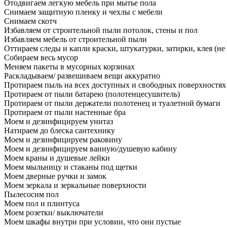
Отодвигаем легкую мебель при мытье пола
Снимаем защитную пленку и чехлы с мебели
Снимаем скотч
Избавляем от строительной пыли потолок, стены и пол
Избавляем мебель от строительной пыли
Оттираем следы и капли краски, штукатурки, затирки, клея (не
Собираем весь мусор
Меняем пакеты в мусорных корзинах
Раскладываем/ развешиваем вещи аккуратно
Протираем пыль на всех доступных и свободных поверхностях
Протираем от пыли батарею (полотенцесушитель)
Протираем от пыли держатели полотенец и туалетной бумаги
Протираем от пыли настенные бра
Моем и дезинфицируем унитаз
Натираем до блеска сантехнику
Моем и дезинфицируем раковину
Моем и дезинфицируем ванную/душевую кабину
Моем краны и душевые лейки
Моем мыльницу и стаканы под щетки
Моем дверные ручки и замок
Моем зеркала и зеркальные поверхности
Пылесосим пол
Моем пол и плинтуса
Моем розетки/ выключатели
Моем шкафы внутри при условии, что они пустые