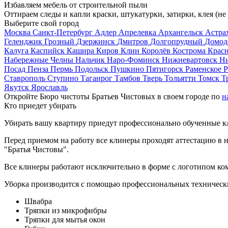
Избавляем мебель от строительной пыли
Оттираем следы и капли краски, штукатурки, затирки, клея (не
Выберите свой город
Москва
Санкт-Петербург
Адлер
Апрелевка
Архангельск
Астра
Геленджик
Грозный
Дзержинск
Дмитров
Долгопрудный
Домод
Калуга
Каспийск
Кашира
Киров
Клин
Королёв
Кострома
Крас
Набережные Челны
Нальчик
Наро-Фоминск
Нижневартовск
Н
Посад
Пенза
Пермь
Подольск
Пушкино
Пятигорск
Раменское
Р
Ставрополь
Ступино
Таганрог
Тамбов
Тверь
Тольятти
Томск
Т
Якутск
Ярославль
Откройте Бюро чистоты Братьев Чистовых в своем городе по
н
Кто приедет убирать
Убирать вашу квартиру приедут профессионально обученные клин
Перед приемом на работу все клинеры проходят аттестацию в н
"Братья Чистовы".
Все клинеры работают исключительно в форме с логотипом ко
Уборка производится с помощью профессиональных технически
Швабра
Тряпки из микрофибры
Тряпки для мытья окон