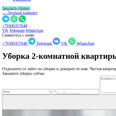
Заказать уборку
→ Личный кабинет
+79300357648
VK
Telegram
WhatsApp
Свяжитесь с нами
+79300357648
Telegram
VK
WhatsApp
Уборка 2-комнатной кварти
Отдохните от забот по уборке и доверьте ее нам. Чистая квартир
Закажите уборку сейчас