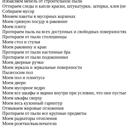
Избавляем мебель от строительной пыли
Оттираем следы и капли краски, штукатурки, затирки, клея (не
Собираем мусор
Меняем пакеты в мусорных корзинах
Моем грязную посуду в раковине
Моем плиту
Протираем пыль на всех доступных и свободных поверхностях
Протираем от пыли столешницы
Моем стол и стулья
Моем раковину и кран
Протираем от пыли настенные бра
Протираем от пыли подоконники
Моем дверные ручки
Моем зеркала и зеркальные поверхности
Пылесосим пол
Моем пол и плинтуса
Моем двери
Моем мусорное ведро
Моем все шкафы и ящики внутри при условии, что они пустые
Моем шкафы сверху
Моем весь кухонный гарнитур
Отмываем жировые отложения
Протираем от пыли все крупные предметы
Моем радиаторы отопления
Моем розетки/выключатели