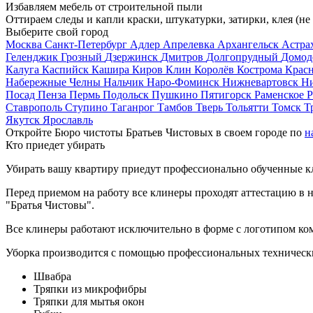
Избавляем мебель от строительной пыли
Оттираем следы и капли краски, штукатурки, затирки, клея (не
Выберите свой город
Москва
Санкт-Петербург
Адлер
Апрелевка
Архангельск
Астра
Геленджик
Грозный
Дзержинск
Дмитров
Долгопрудный
Домод
Калуга
Каспийск
Кашира
Киров
Клин
Королёв
Кострома
Крас
Набережные Челны
Нальчик
Наро-Фоминск
Нижневартовск
Н
Посад
Пенза
Пермь
Подольск
Пушкино
Пятигорск
Раменское
Р
Ставрополь
Ступино
Таганрог
Тамбов
Тверь
Тольятти
Томск
Т
Якутск
Ярославль
Откройте Бюро чистоты Братьев Чистовых в своем городе по
н
Кто приедет убирать
Убирать вашу квартиру приедут профессионально обученные клин
Перед приемом на работу все клинеры проходят аттестацию в н
"Братья Чистовы".
Все клинеры работают исключительно в форме с логотипом ко
Уборка производится с помощью профессиональных технически
Швабра
Тряпки из микрофибры
Тряпки для мытья окон