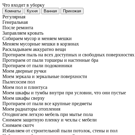
Что входит в уборку
Регу­лярная
Гене­ральная
После ремонта
Заправляем кровать
Собираем мусор и меняем мешки
Меняем мусорные мешки в корзинах
Раскладываем аккуратно вещи
Протираем пыль на всех доступных и свободных поверхностях
Протираем от пыли торшеры и настенные бра
Протираем от пыли подоконники
Моем дверные ручки
Моем зеркала и зеркальные поверхности
Пылесосим пол
Моем пол и плинтуса
Моем шкафы и тумбы внутри при условии, что они пустые
Моем шкафы сверху
Протираем от пыли все крупные предметы
Моем радиаторы отопления
Отодвигаем легкую мебель при мытье пола
Снимаем защитную пленку и чехлы с мебели
Снимаем скотч
Избавляем от строительной пыли потолок, стены и пол