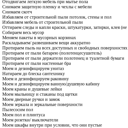
Отодвигаем легкую мебель при мытье пола
Снимаем защитную пленку и чехлы с мебели
Снимаем скотч
Избавляем от строительной пыли потолок, стены и пол
Избавляем мебель от строительной пыли
Оттираем следы и капли краски, штукатурки, затирки, клея (не
Собираем весь мусор
Меняем пакеты в мусорных корзинах
Раскладываем/ развешиваем вещи аккуратно
Протираем пыль на всех доступных и свободных поверхностях
Протираем от пыли батарею (полотенцесушитель)
Протираем от пыли держатели полотенец и туалетной бумаги
Протираем от пыли настенные бра
Моем и дезинфицируем унитаз
Натираем до блеска сантехнику
Моем и дезинфицируем раковину
Моем и дезинфицируем ванную/душевую кабину
Моем краны и душевые лейки
Моем мыльницу и стаканы под щетки
Моем дверные ручки и замок
Моем зеркала и зеркальные поверхности
Пылесосим пол
Моем пол и плинтуса
Моем розетки/ выключатели
Моем шкафы внутри при условии, что они пустые