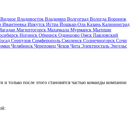
д
Видное
Владивосток
Владимир
Волгоград
Вологда
Воронеж
о
Ивантеевка
Иркутск
Истра
Йошкар-Ола
Казань
Калининград
Магадан
Магнитогорск
Махачкала
Мурманск
Мытищи
осибирск
Ногинск
Обнинск
Одинцово
Омск
Павловский
Посад
Серпухов
Симферополь
Смоленск
Солнечногорск
Сочи
имки
Челябинск
Череповец
Чехов
Чита
Электросталь
Энгельс
и и только после этого становятся частью команды компании
ой: