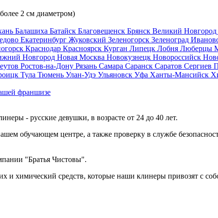
 более 2 см диаметром)
хань
Балашиха
Батайск
Благовещенск
Брянск
Великий Новгоро
едово
Екатеринбург
Жуковский
Зеленогорск
Зеленоград
Иванов
ногорск
Краснодар
Красноярск
Курган
Липецк
Лобня
Люберцы
ижний Новгород
Новая Москва
Новокузнецк
Новороссийск
Нов
еутов
Ростов-на-Дону
Рязань
Самара
Саранск
Саратов
Сергиев 
роицк
Тула
Тюмень
Улан-Удэ
Ульяновск
Уфа
Ханты-Мансийск
Х
ашей франшизе
еры - русские девушки, в возрасте от 24 до 40 лет.
ашем обучающем центре, а также проверку в службе безопасност
мпании "Братья Чистовы".
х и химический средств, которые наши клинеры привозят с соб