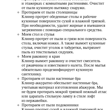
и этажерках с комнатными растениями. Очистит
от пыли кухонную вытяжку снаружи.
Протираем от пыли столешницы
Клинер протрет обеденные столы и рабочие
кухонные поверхности сухой и влажной тряпкой.
При необходимости, удалит жирные и въевшиеся
загрязнения с помощью специального средства.
Моем стол и стулья
Клинер протрет от пыли и грязи всю поверхность
стола, включая ножки. А также вымоет кухонные
стулья, очистит уголок и табуретки, вытряхнет
пыль из текстильных сидушек.
Моем раковину и кран
Клинер вымоет раковину и очистит смеситель
от ржавчины и известкового налета. После мытья
обязательно продезинфицирует кухонную
сантехнику.
Протираем от пыли настенные бра
Клинер аккуратно обеспылит настенные бра,
учитывая материал изготовления абажуров. Мы
не будем протирать мокрой тряпкой нежный атлас
или царапать стильную лампу в стиле лофт
из нержавейки.
Протираем от пыли подоконники
Клинер протрет сухой и влажной тряпочкой все