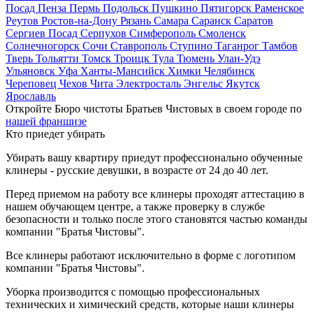
Посад
Пенза
Пермь
Подольск
Пушкино
Пятигорск
Раменское
Реутов
Ростов-на-Дону
Рязань
Самара
Саранск
Саратов
Сергиев Посад
Серпухов
Симферополь
Смоленск
Солнечногорск
Сочи
Ставрополь
Ступино
Таганрог
Тамбов
Тверь
Тольятти
Томск
Троицк
Тула
Тюмень
Улан-Удэ
Ульяновск
Уфа
Ханты-Мансийск
Химки
Челябинск
Череповец
Чехов
Чита
Электросталь
Энгельс
Якутск
Ярославль
Откройте Бюро чистоты Братьев Чистовых в своем городе по
нашей франшизе
Кто приедет убирать
Убирать вашу квартиру приедут профессионально обученные
клинеры - русские девушки, в возрасте от 24 до 40 лет.
Перед приемом на работу все клинеры проходят аттестацию в
нашем обучающем центре, а также проверку в службе
безопасности и только после этого становятся частью команды
компании "Братья Чистовы".
Все клинеры работают исключительно в форме с логотипом
компании "Братья Чистовы".
Уборка производится с помощью профессиональных
технических и химический средств, которые наши клинеры