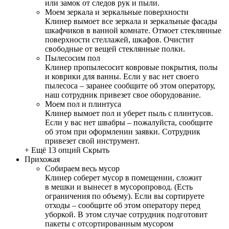
или замок от следов рук и пыли.
Моем зеркала и зеркальные поверхности
Клинер вымоет все зеркала и зеркальные фасады
шкафчиков в ванной комнате. Отмоет стеклянные
поверхности стеллажей, шкафов. Очистит
свободные от вещей стеклянные полки.
Пылесосим пол
Клинер пропылесосит ковровые покрытия, полы
и коврики для ванны. Если у вас нет своего
пылесоса – заранее сообщите об этом оператору,
наш сотрудник привезет свое оборудование.
Моем пол и плинтуса
Клинер вымоет пол и уберет пыль с плинтусов.
Если у вас нет швабры – пожалуйста, сообщите
об этом при оформлении заявки. Сотрудник
привезет свой инструмент.
+ Ещё 13 опций
Скрыть
Прихожая
Собираем весь мусор
Клинер соберет мусор в помещении, сложит
в мешки и вынесет в мусоропровод. (Есть
ограничения по объему). Если вы сортируете
отходы – сообщите об этом оператору перед
уборкой. В этом случае сотрудник подготовит
пакеты с отсортированным мусором