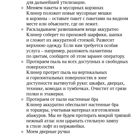
для дальнейшей утилизации.
Меняем пакеты в мусорных корзинах
Клинер положит новые мусорные мешки
в корзины – оставьте пакет с пакетами на видном
месте или объясните, где он лежит.
Раскладываем/ развешиваем вещи аккуратно
Клинер соберет по прихожей шарфики, шапки
и сложит их аккуратной стопкой. Развесит
верхнюю одежду. Если вам требуется особая
услуга – например, разложить палантины
по цветам, сообщите об этом заранее оператору.
Протираем пыль на всех доступных и свободных
поверхностях
Клинер протрет пыль на вертикальных
и горизонтальных поверхностях в зоне
доступности вытянутой руки: шкафах, дверцах,
технике, комодах и тумбочках. Очистит от грязи
полки и этажерки.
Протираем от пыли настенные бра
Клинер аккуратно обеспылит настенные бра
и торшеры, учитывая материал изготовления
абажуров. Мы не будем протирать мокрой тряпкой
нежный атлас или царапать стильную лампу
в стиле лофт из нержавейки.
Моем дверные ручки