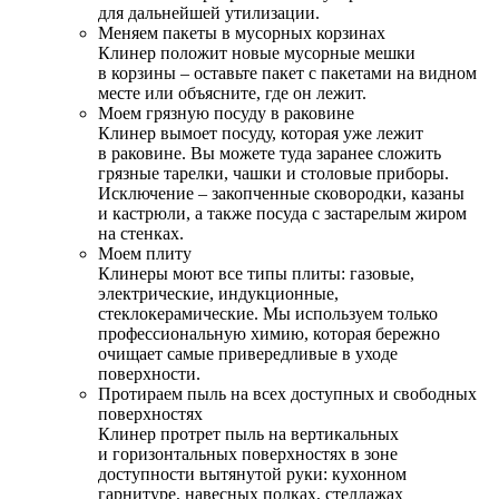
для дальнейшей утилизации.
Меняем пакеты в мусорных корзинах
Клинер положит новые мусорные мешки
в корзины – оставьте пакет с пакетами на видном
месте или объясните, где он лежит.
Моем грязную посуду в раковине
Клинер вымоет посуду, которая уже лежит
в раковине. Вы можете туда заранее сложить
грязные тарелки, чашки и столовые приборы.
Исключение – закопченные сковородки, казаны
и кастрюли, а также посуда с застарелым жиром
на стенках.
Моем плиту
Клинеры моют все типы плиты: газовые,
электрические, индукционные,
стеклокерамические. Мы используем только
профессиональную химию, которая бережно
очищает самые привередливые в уходе
поверхности.
Протираем пыль на всех доступных и свободных
поверхностях
Клинер протрет пыль на вертикальных
и горизонтальных поверхностях в зоне
доступности вытянутой руки: кухонном
гарнитуре, навесных полках, стеллажах