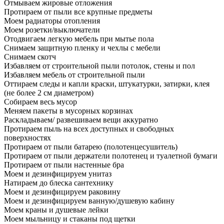
Отмываем жировые отложения
Протираем от пыли все крупные предметы
Моем радиаторы отопления
Моем розетки/выключатели
Отодвигаем легкую мебель при мытье пола
Снимаем защитную пленку и чехлы с мебели
Снимаем скотч
Избавляем от строительной пыли потолок, стены и пол
Избавляем мебель от строительной пыли
Оттираем следы и капли краски, штукатурки, затирки, клея
(не более 2 см диаметром)
Собираем весь мусор
Меняем пакеты в мусорных корзинах
Раскладываем/ развешиваем вещи аккуратно
Протираем пыль на всех доступных и свободных
поверхностях
Протираем от пыли батарею (полотенцесушитель)
Протираем от пыли держатели полотенец и туалетной бумаги
Протираем от пыли настенные бра
Моем и дезинфицируем унитаз
Натираем до блеска сантехнику
Моем и дезинфицируем раковину
Моем и дезинфицируем ванную/душевую кабину
Моем краны и душевые лейки
Моем мыльницу и стаканы под щетки