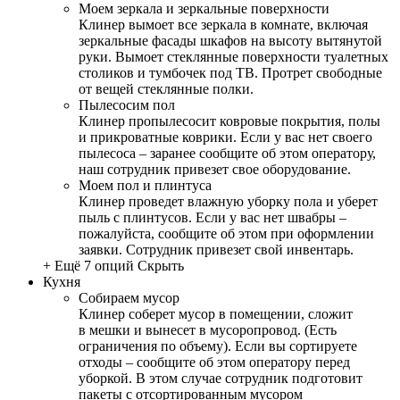
Моем зеркала и зеркальные поверхности
Клинер вымоет все зеркала в комнате, включая
зеркальные фасады шкафов на высоту вытянутой
руки. Вымоет стеклянные поверхности туалетных
столиков и тумбочек под ТВ. Протрет свободные
от вещей стеклянные полки.
Пылесосим пол
Клинер пропылесосит ковровые покрытия, полы
и прикроватные коврики. Если у вас нет своего
пылесоса – заранее сообщите об этом оператору,
наш сотрудник привезет свое оборудование.
Моем пол и плинтуса
Клинер проведет влажную уборку пола и уберет
пыль с плинтусов. Если у вас нет швабры –
пожалуйста, сообщите об этом при оформлении
заявки. Сотрудник привезет свой инвентарь.
+ Ещё 7 опций
Скрыть
Кухня
Собираем мусор
Клинер соберет мусор в помещении, сложит
в мешки и вынесет в мусоропровод. (Есть
ограничения по объему). Если вы сортируете
отходы – сообщите об этом оператору перед
уборкой. В этом случае сотрудник подготовит
пакеты с отсортированным мусором