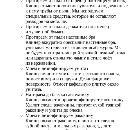
Протираем от пыли батарею (полотенцесушитель)
Клинер отмоет полотенцесушитель и подведенные
к нему трубы от пыли. Мы используем
специальные средства, которые не оставляют
разводов на металле.
Протираем от пыли держатели полотенец
и туалетной бумаги
Протираем от пыли настенные бра
Клинер аккуратно обеспылит настенные бра,
учитывая материал изготовления абажуров. Мы
не будем протирать мокрой тряпкой нежный атлас
или царапать стильную лампу в стиле лофт
из нержавейки.
Моем и дезинфицируем унитаз
Клинер очистит унитаз от известкового налета,
помоет внутри и снаружи. Дезинфицирует
поверхность. Отмоет кафельную плитку около
унитаза.
Натираем до блеска сантехнику
Клинер вымоет и продезинфицирует сантехнику.
Удалит следы ржавчины, протрет сухой тряпкой
раковину и унитаз до блеска.
Моем и дезинфицируем раковину
Клинер вымоет раковину, очистит от следов
зубной пасты и мыльных разводов, удалит