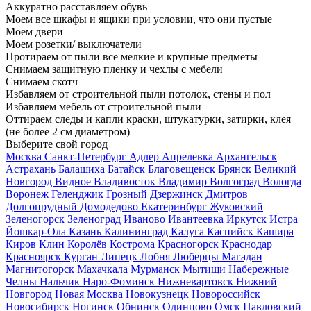
Аккуратно расставляем обувь
Моем все шкафы и ящики при условии, что они пустые
Моем двери
Моем розетки/ выключатели
Протираем от пыли все мелкие и крупные предметы
Снимаем защитную пленку и чехлы с мебели
Снимаем скотч
Избавляем от строительной пыли потолок, стены и пол
Избавляем мебель от строительной пыли
Оттираем следы и капли краски, штукатурки, затирки, клея
(не более 2 см диаметром)
Выберите свой город
Москва
Санкт-Петербург
Адлер
Апрелевка
Архангельск
Астрахань
Балашиха
Батайск
Благовещенск
Брянск
Великий
Новгород
Видное
Владивосток
Владимир
Волгоград
Вологда
Воронеж
Геленджик
Грозный
Дзержинск
Дмитров
Долгопрудный
Домодедово
Екатеринбург
Жуковский
Зеленогорск
Зеленоград
Иваново
Ивантеевка
Иркутск
Истра
Йошкар-Ола
Казань
Калининград
Калуга
Каспийск
Кашира
Киров
Клин
Королёв
Кострома
Красногорск
Краснодар
Красноярск
Курган
Липецк
Лобня
Люберцы
Магадан
Магнитогорск
Махачкала
Мурманск
Мытищи
Набережные
Челны
Нальчик
Наро-Фоминск
Нижневартовск
Нижний
Новгород
Новая Москва
Новокузнецк
Новороссийск
Новосибирск
Ногинск
Обнинск
Одинцово
Омск
Павловский