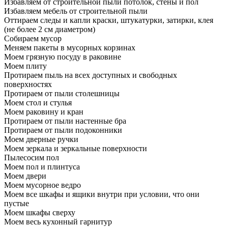
Избавляем от строительной пыли потолок, стены и пол
Избавляем мебель от строительной пыли
Оттираем следы и капли краски, штукатурки, затирки, клея
(не более 2 см диаметром)
Собираем мусор
Меняем пакеты в мусорных корзинах
Моем грязную посуду в раковине
Моем плиту
Протираем пыль на всех доступных и свободных
поверхностях
Протираем от пыли столешницы
Моем стол и стулья
Моем раковину и кран
Протираем от пыли настенные бра
Протираем от пыли подоконники
Моем дверные ручки
Моем зеркала и зеркальные поверхности
Пылесосим пол
Моем пол и плинтуса
Моем двери
Моем мусорное ведро
Моем все шкафы и ящики внутри при условии, что они
пустые
Моем шкафы сверху
Моем весь кухонный гарнитур