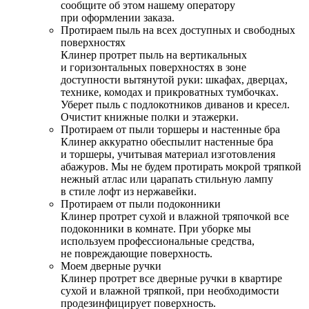
сообщите об этом нашему оператору
при оформлении заказа.
Протираем пыль на всех доступных и свободных
поверхностях
Клинер протрет пыль на вертикальных
и горизонтальных поверхностях в зоне
доступности вытянутой руки: шкафах, дверцах,
технике, комодах и прикроватных тумбочках.
Уберет пыль с подлокотников диванов и кресел.
Очистит книжные полки и этажерки.
Протираем от пыли торшеры и настенные бра
Клинер аккуратно обеспылит настенные бра
и торшеры, учитывая материал изготовления
абажуров. Мы не будем протирать мокрой тряпкой
нежный атлас или царапать стильную лампу
в стиле лофт из нержавейки.
Протираем от пыли подоконники
Клинер протрет сухой и влажной тряпочкой все
подоконники в комнате. При уборке мы
используем профессиональные средства,
не повреждающие поверхность.
Моем дверные ручки
Клинер протрет все дверные ручки в квартире
сухой и влажной тряпкой, при необходимости
продезинфицирует поверхность.