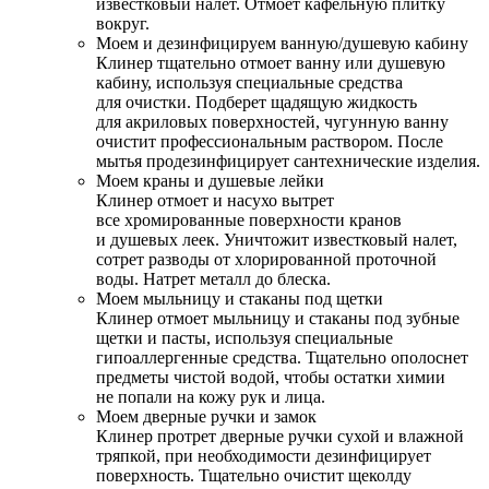
известковый налет. Отмоет кафельную плитку
вокруг.
Моем и дезинфицируем ванную/душевую кабину
Клинер тщательно отмоет ванну или душевую
кабину, используя специальные средства
для очистки. Подберет щадящую жидкость
для акриловых поверхностей, чугунную ванну
очистит профессиональным раствором. После
мытья продезинфицирует сантехнические изделия.
Моем краны и душевые лейки
Клинер отмоет и насухо вытрет
все хромированные поверхности кранов
и душевых леек. Уничтожит известковый налет,
сотрет разводы от хлорированной проточной
воды. Натрет металл до блеска.
Моем мыльницу и стаканы под щетки
Клинер отмоет мыльницу и стаканы под зубные
щетки и пасты, используя специальные
гипоаллергенные средства. Тщательно ополоснет
предметы чистой водой, чтобы остатки химии
не попали на кожу рук и лица.
Моем дверные ручки и замок
Клинер протрет дверные ручки сухой и влажной
тряпкой, при необходимости дезинфицирует
поверхность. Тщательно очистит щеколду