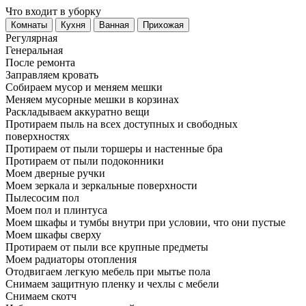
Что входит в уборку
Регу­лярная
Гене­ральная
После ремонта
Заправляем кровать
Собираем мусор и меняем мешки
Меняем мусорные мешки в корзинах
Раскладываем аккуратно вещи
Протираем пыль на всех доступных и свободных
поверхностях
Протираем от пыли торшеры и настенные бра
Протираем от пыли подоконники
Моем дверные ручки
Моем зеркала и зеркальные поверхности
Пылесосим пол
Моем пол и плинтуса
Моем шкафы и тумбы внутри при условии, что они пустые
Моем шкафы сверху
Протираем от пыли все крупные предметы
Моем радиаторы отопления
Отодвигаем легкую мебель при мытье пола
Снимаем защитную пленку и чехлы с мебели
Снимаем скотч