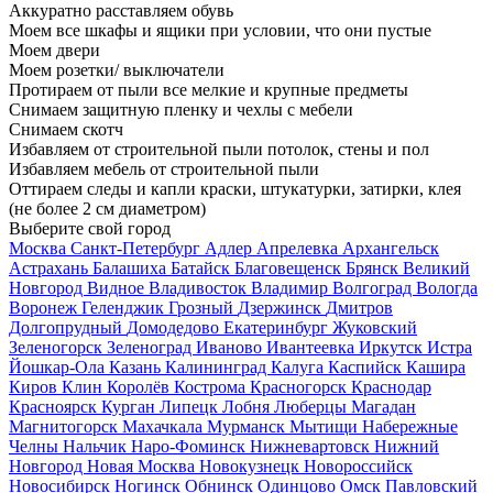
Аккуратно расставляем обувь
Моем все шкафы и ящики при условии, что они пустые
Моем двери
Моем розетки/ выключатели
Протираем от пыли все мелкие и крупные предметы
Снимаем защитную пленку и чехлы с мебели
Снимаем скотч
Избавляем от строительной пыли потолок, стены и пол
Избавляем мебель от строительной пыли
Оттираем следы и капли краски, штукатурки, затирки, клея
(не более 2 см диаметром)
Выберите свой город
Москва
Санкт-Петербург
Адлер
Апрелевка
Архангельск
Астрахань
Балашиха
Батайск
Благовещенск
Брянск
Великий
Новгород
Видное
Владивосток
Владимир
Волгоград
Вологда
Воронеж
Геленджик
Грозный
Дзержинск
Дмитров
Долгопрудный
Домодедово
Екатеринбург
Жуковский
Зеленогорск
Зеленоград
Иваново
Ивантеевка
Иркутск
Истра
Йошкар-Ола
Казань
Калининград
Калуга
Каспийск
Кашира
Киров
Клин
Королёв
Кострома
Красногорск
Краснодар
Красноярск
Курган
Липецк
Лобня
Люберцы
Магадан
Магнитогорск
Махачкала
Мурманск
Мытищи
Набережные
Челны
Нальчик
Наро-Фоминск
Нижневартовск
Нижний
Новгород
Новая Москва
Новокузнецк
Новороссийск
Новосибирск
Ногинск
Обнинск
Одинцово
Омск
Павловский