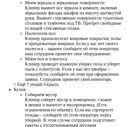
Моем зеркала и зеркальные поверхности
Клинер вымоет все зеркала в комнате, включая
зеркальные фасады шкафов на высоту вытянутой
руки. Вымоет стеклянные поверхности туалетных
столиков и тумбочек под ТВ. Протрет свободные
от вещей стеклянные полки.
Пылесосим пол
Клинер пропылесосит ковровые покрытия, полы
и прикроватные коврики. Если у вас нет своего
пылесоса – заранее сообщите об этом оператору,
наш сотрудник привезет свое оборудование.
Моем пол и плинтуса
Клинер проведет влажную уборку пола и уберет
пыль с плинтусов. Если у вас нет швабры –
пожалуйста, сообщите об этом при оформлении
заявки. Сотрудник привезет свой инвентарь.
+ Ещё 7 опций
Скрыть
Кухня
Собираем мусор
Клинер соберет мусор в помещении, сложит
в мешки и вынесет в мусоропровод. (Есть
ограничения по объему). Если вы сортируете
отходы – сообщите об этом оператору перед
уборкой. В этом случае сотрудник подготовит
пакеты с отсортированным мусором