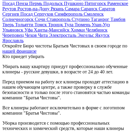
Посад
Пенза
Пермь
Подольск
Пушкино
Пятигорск
Раменское
Реутов
Ростов-на-Дону
Рязань
Самара
Саранск
Саратов
Сергиев Посад
Серпухов
Симферополь
Смоленск
Солнечногорск
Сочи
Ставрополь
Ступино
Таганрог
Тамбов
Тверь
Тольятти
Томск
Троицк
Тула
Тюмень
Улан-Удэ
Ульяновск
Уфа
Ханты-Мансийск
Химки
Челябинск
Череповец
Чехов
Чита
Электросталь
Энгельс
Якутск
Ярославль
Откройте Бюро чистоты Братьев Чистовых в своем городе по
нашей франшизе
Кто приедет убирать
Убирать вашу квартиру приедут профессионально обученные
клинеры - русские девушки, в возрасте от 24 до 40 лет.
Перед приемом на работу все клинеры проходят аттестацию в
нашем обучающем центре, а также проверку в службе
безопасности и только после этого становятся частью команды
компании "Братья Чистовы".
Все клинеры работают исключительно в форме с логотипом
компании "Братья Чистовы".
Уборка производится с помощью профессиональных
технических и химический средств, которые наши клинеры