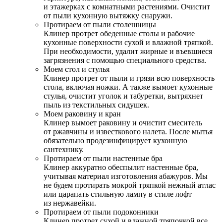
и этажерках с комнатными растениями. Очистит
от пыли кухонную вытяжку снаружи.
Протираем от пыли столешницы
Клинер протрет обеденные столы и рабочие
кухонные поверхности сухой и влажной тряпкой.
При необходимости, удалит жирные и въевшиеся
загрязнения с помощью специального средства.
Моем стол и стулья
Клинер протрет от пыли и грязи всю поверхность
стола, включая ножки. А также вымоет кухонные
стулья, очистит уголок и табуретки, вытряхнет
пыль из текстильных сидушек.
Моем раковину и кран
Клинер вымоет раковину и очистит смеситель
от ржавчины и известкового налета. После мытья
обязательно продезинфицирует кухонную
сантехнику.
Протираем от пыли настенные бра
Клинер аккуратно обеспылит настенные бра,
учитывая материал изготовления абажуров. Мы
не будем протирать мокрой тряпкой нежный атлас
или царапать стильную лампу в стиле лофт
из нержавейки.
Протираем от пыли подоконники
Клинер протрет сухой и влажной тряпочкой все