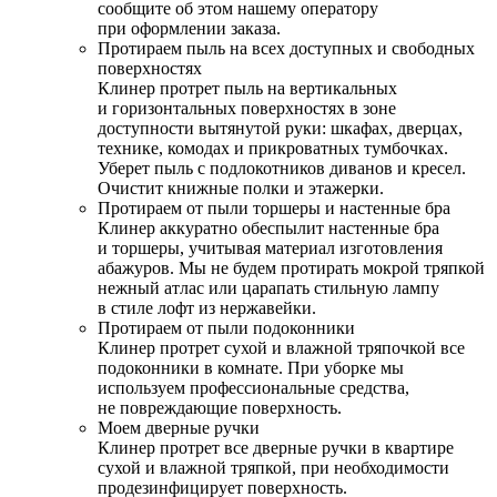
сообщите об этом нашему оператору
при оформлении заказа.
Протираем пыль на всех доступных и свободных
поверхностях
Клинер протрет пыль на вертикальных
и горизонтальных поверхностях в зоне
доступности вытянутой руки: шкафах, дверцах,
технике, комодах и прикроватных тумбочках.
Уберет пыль с подлокотников диванов и кресел.
Очистит книжные полки и этажерки.
Протираем от пыли торшеры и настенные бра
Клинер аккуратно обеспылит настенные бра
и торшеры, учитывая материал изготовления
абажуров. Мы не будем протирать мокрой тряпкой
нежный атлас или царапать стильную лампу
в стиле лофт из нержавейки.
Протираем от пыли подоконники
Клинер протрет сухой и влажной тряпочкой все
подоконники в комнате. При уборке мы
используем профессиональные средства,
не повреждающие поверхность.
Моем дверные ручки
Клинер протрет все дверные ручки в квартире
сухой и влажной тряпкой, при необходимости
продезинфицирует поверхность.