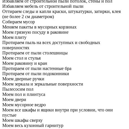
Избавляем от строительной пыли потолок, стены и пол
Избавляем мебель от строительной пыли
Оттираем следы и капли краски, штукатурки, затирки, клея
(не более 2 см диаметром)
Собираем мусор
Меняем пакеты в мусорных корзинах
Моем грязную посуду в раковине
Моем плиту
Протираем пыль на всех доступных и свободных
поверхностях
Протираем от пыли столешницы
Моем стол и стулья
Моем раковину и кран
Протираем от пыли настенные бра
Протираем от пыли подоконники
Моем дверные ручки
Моем зеркала и зеркальные поверхности
Пылесосим пол
Моем пол и плинтуса
Моем двери
Моем мусорное ведро
Моем все шкафы и ящики внутри при условии, что они
пустые
Моем шкафы сверху
Моем весь кухонный гарнитур