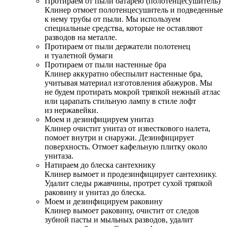
Протираем от пыли батарею (полотенцесушитель)
Клинер отмоет полотенцесушитель и подведенные
к нему трубы от пыли. Мы используем
специальные средства, которые не оставляют
разводов на металле.
Протираем от пыли держатели полотенец
и туалетной бумаги
Протираем от пыли настенные бра
Клинер аккуратно обеспылит настенные бра,
учитывая материал изготовления абажуров. Мы
не будем протирать мокрой тряпкой нежный атлас
или царапать стильную лампу в стиле лофт
из нержавейки.
Моем и дезинфицируем унитаз
Клинер очистит унитаз от известкового налета,
помоет внутри и снаружи. Дезинфицирует
поверхность. Отмоет кафельную плитку около
унитаза.
Натираем до блеска сантехнику
Клинер вымоет и продезинфицирует сантехнику.
Удалит следы ржавчины, протрет сухой тряпкой
раковину и унитаз до блеска.
Моем и дезинфицируем раковину
Клинер вымоет раковину, очистит от следов
зубной пасты и мыльных разводов, удалит