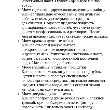
известковый налет. Отмоет кафельную плитку
вокруг.
Моем и дезинфицируем ванную/душевую кабину
Клинер тщательно отмоет ванну или душевую
кабину, используя специальные средства
для очистки. Подберет щадящую жидкость
для акриловых поверхностей, чугунную ванну
очистит профессиональным раствором. После
мытья продезинфицирует сантехнические изделия.
Моем краны и душевые лейки
Клинер отмоет и насухо вытрет
все хромированные поверхности кранов
и душевых леек. Уничтожит известковый налет,
сотрет разводы от хлорированной проточной
воды. Натрет металл до блеска.
Моем мыльницу и стаканы под щетки
Клинер отмоет мыльницу и стаканы под зубные
щетки и пасты, используя специальные
гипоаллергенные средства. Тщательно ополоснет
предметы чистой водой, чтобы остатки химии
не попали на кожу рук и лица.
Моем дверные ручки и замок
Клинер протрет дверные ручки сухой и влажной
тряпкой, при необходимости дезинфицирует
поверхность. Тщательно очистит щеколду