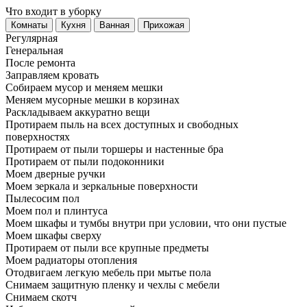
Что входит в уборку
Регу­лярная
Гене­ральная
После ремонта
Заправляем кровать
Собираем мусор и меняем мешки
Меняем мусорные мешки в корзинах
Раскладываем аккуратно вещи
Протираем пыль на всех доступных и свободных
поверхностях
Протираем от пыли торшеры и настенные бра
Протираем от пыли подоконники
Моем дверные ручки
Моем зеркала и зеркальные поверхности
Пылесосим пол
Моем пол и плинтуса
Моем шкафы и тумбы внутри при условии, что они пустые
Моем шкафы сверху
Протираем от пыли все крупные предметы
Моем радиаторы отопления
Отодвигаем легкую мебель при мытье пола
Снимаем защитную пленку и чехлы с мебели
Снимаем скотч