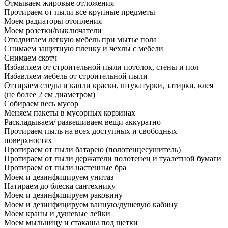
Отмываем жировые отложения
Протираем от пыли все крупные предметы
Моем радиаторы отопления
Моем розетки/выключатели
Отодвигаем легкую мебель при мытье пола
Снимаем защитную пленку и чехлы с мебели
Снимаем скотч
Избавляем от строительной пыли потолок, стены и пол
Избавляем мебель от строительной пыли
Оттираем следы и капли краски, штукатурки, затирки, клея
(не более 2 см диаметром)
Собираем весь мусор
Меняем пакеты в мусорных корзинах
Раскладываем/ развешиваем вещи аккуратно
Протираем пыль на всех доступных и свободных
поверхностях
Протираем от пыли батарею (полотенцесушитель)
Протираем от пыли держатели полотенец и туалетной бумаги
Протираем от пыли настенные бра
Моем и дезинфицируем унитаз
Натираем до блеска сантехнику
Моем и дезинфицируем раковину
Моем и дезинфицируем ванную/душевую кабину
Моем краны и душевые лейки
Моем мыльницу и стаканы под щетки