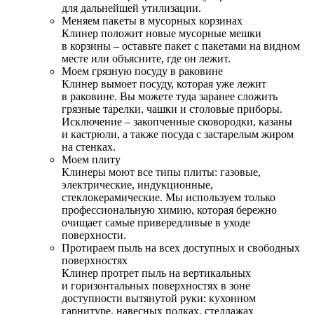
для дальнейшей утилизации.
Меняем пакеты в мусорных корзинах
Клинер положит новые мусорные мешки
в корзины – оставьте пакет с пакетами на видном
месте или объясните, где он лежит.
Моем грязную посуду в раковине
Клинер вымоет посуду, которая уже лежит
в раковине. Вы можете туда заранее сложить
грязные тарелки, чашки и столовые приборы.
Исключение – закопченные сковородки, казаны
и кастрюли, а также посуда с застарелым жиром
на стенках.
Моем плиту
Клинеры моют все типы плиты: газовые,
электрические, индукционные,
стеклокерамические. Мы используем только
профессиональную химию, которая бережно
очищает самые привередливые в уходе
поверхности.
Протираем пыль на всех доступных и свободных
поверхностях
Клинер протрет пыль на вертикальных
и горизонтальных поверхностях в зоне
доступности вытянутой руки: кухонном
гарнитуре, навесных полках, стеллажах