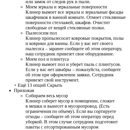
или замок от следов рук и пыли.
Моем зеркала и зеркальные поверхности
Клинер вымоет все зеркала и зеркальные фасады
шкафчиков в ванной комнате. Отмоет стеклянные
поверхности стеллажей, шкафов. Очистит
свободные от вещей стеклянные полки.
Пылесосим пол
Клинер пропылесосит ковровые покрытия, полы
и коврики для ванны. Если у вас нет своего
пылесоса – заранее сообщите об этом оператору,
наш сотрудник привезет свое оборудование.
Моем пол и плинтуса
Клинер вымоет пол и уберет пыль с плинтусов.
Если у вас нет швабры – пожалуйста, сообщите
об этом при оформлении заявки. Сотрудник
привезет свой инструмент.
+ Ещё 13 опций
Скрыть
Прихожая
Собираем весь мусор
Клинер соберет мусор в помещении, сложит
в мешки и вынесет в мусоропровод. (Есть
ограничения по объему). Если вы сортируете
отходы – сообщите об этом оператору перед
уборкой. В этом случае сотрудник подготовит
пакеты с отсортированным мусором