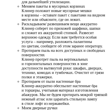
для дальнейшей утилизации.
Меняем пакеты в мусорных корзинах
Клинер положит новые мусорные мешки
в корзины – оставьте пакет с пакетами на видном
месте или объясните, где он лежит.
Раскладываем/ развешиваем вещи аккуратно
Клинер соберет по прихожей шарфики, шапки
и сложит их аккуратной стопкой. Развесит
верхнюю одежду. Если вам требуется особая
услуга – например, разложить палантины
по цветам, сообщите об этом заранее оператору.
Протираем пыль на всех доступных и свободных
поверхностях
Клинер протрет пыль на вертикальных
и горизонтальных поверхностях в зоне
доступности вытянутой руки: шкафах, дверцах,
технике, комодах и тумбочках. Очистит от грязи
полки и этажерки.
Протираем от пыли настенные бра
Клинер аккуратно обеспылит настенные бра
и торшеры, учитывая материал изготовления
абажуров. Мы не будем протирать мокрой тряпкой
нежный атлас или царапать стильную лампу
в стиле лофт из нержавейки.
Моем дверные ручки