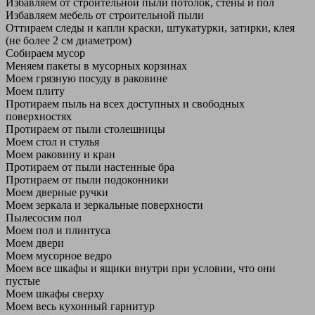
Избавляем от строительной пыли потолок, стены и пол
Избавляем мебель от строительной пыли
Оттираем следы и капли краски, штукатурки, затирки, клея
(не более 2 см диаметром)
Собираем мусор
Меняем пакеты в мусорных корзинах
Моем грязную посуду в раковине
Моем плиту
Протираем пыль на всех доступных и свободных
поверхностях
Протираем от пыли столешницы
Моем стол и стулья
Моем раковину и кран
Протираем от пыли настенные бра
Протираем от пыли подоконники
Моем дверные ручки
Моем зеркала и зеркальные поверхности
Пылесосим пол
Моем пол и плинтуса
Моем двери
Моем мусорное ведро
Моем все шкафы и ящики внутри при условии, что они
пустые
Моем шкафы сверху
Моем весь кухонный гарнитур