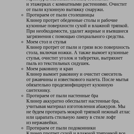
и этажерках с комнатными растениями. Очистит
от пыли кухонную вытяжку снаружи.
Протираем от пыли столешницы
Клинер протрет обеденные столы и рабочие
кухонные поверхности сухой и влажной тряпкой.
При необходимости, удалит жирные и въевшиеся
загрязнения с помощью специального средства.
Моем стол и стулья
Клинер протрет от пыли и грязи всю поверхность
стола, включая ножки. А также вымоет кухонные
стулья, очистит уголок и табуретки, вытряхнет
пыль из текстильных сидушек.
Моем раковину и кран
Клинер вымоет раковину и очистит смеситель
от ржавчины и известкового налета. После мытья
обязательно продезинфицирует кухонную
сантехнику.
Протираем от пыли настенные бра
Клинер аккуратно обеспылит настенные бра,
учитывая материал изготовления абажуров. Мы
не будем протирать мокрой тряпкой нежный атлас
или царапать стильную лампу в стиле лофт
из нержавейки.
Протираем от пыли подоконники
Клинер протрет сухой и влажной тряпочкой все