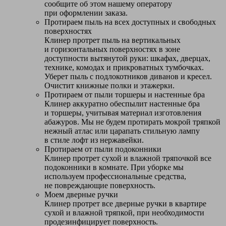
сообщите об этом нашему оператору
при оформлении заказа.
Протираем пыль на всех доступных и свободных
поверхностях
Клинер протрет пыль на вертикальных
и горизонтальных поверхностях в зоне
доступности вытянутой руки: шкафах, дверцах,
технике, комодах и прикроватных тумбочках.
Уберет пыль с подлокотников диванов и кресел.
Очистит книжные полки и этажерки.
Протираем от пыли торшеры и настенные бра
Клинер аккуратно обеспылит настенные бра
и торшеры, учитывая материал изготовления
абажуров. Мы не будем протирать мокрой тряпкой
нежный атлас или царапать стильную лампу
в стиле лофт из нержавейки.
Протираем от пыли подоконники
Клинер протрет сухой и влажной тряпочкой все
подоконники в комнате. При уборке мы
используем профессиональные средства,
не повреждающие поверхность.
Моем дверные ручки
Клинер протрет все дверные ручки в квартире
сухой и влажной тряпкой, при необходимости
продезинфицирует поверхность.