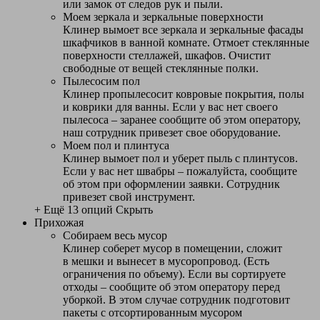
или замок от следов рук и пыли.
Моем зеркала и зеркальные поверхности
Клинер вымоет все зеркала и зеркальные фасады
шкафчиков в ванной комнате. Отмоет стеклянные
поверхности стеллажей, шкафов. Очистит
свободные от вещей стеклянные полки.
Пылесосим пол
Клинер пропылесосит ковровые покрытия, полы
и коврики для ванны. Если у вас нет своего
пылесоса – заранее сообщите об этом оператору,
наш сотрудник привезет свое оборудование.
Моем пол и плинтуса
Клинер вымоет пол и уберет пыль с плинтусов.
Если у вас нет швабры – пожалуйста, сообщите
об этом при оформлении заявки. Сотрудник
привезет свой инструмент.
+ Ещё 13 опций
Скрыть
Прихожая
Собираем весь мусор
Клинер соберет мусор в помещении, сложит
в мешки и вынесет в мусоропровод. (Есть
ограничения по объему). Если вы сортируете
отходы – сообщите об этом оператору перед
уборкой. В этом случае сотрудник подготовит
пакеты с отсортированным мусором