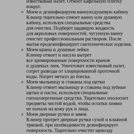
известковый налет. Отмоет кафельную плитку
вокруг.
Моем и дезинфицируем ванную/душевую кабину
Клинер тщательно отмоет ванну или душевую
кабину, используя специальные средства
для очистки. Подберет щадящую жидкость
для акриловых поверхностей, чугунную ванну
очистит профессиональным раствором. После
мытья продезинфицирует сантехнические изделия.
Моем краны и душевые лейки
Клинер отмоет и насухо вытрет
все хромированные поверхности кранов
и душевых леек. Уничтожит известковый налет,
сотрет разводы от хлорированной проточной
воды. Натрет металл до блеска.
Моем мыльницу и стаканы под щетки
Клинер отмоет мыльницу и стаканы под зубные
щетки и пасты, используя специальные
гипоаллергенные средства. Тщательно ополоснет
предметы чистой водой, чтобы остатки химии
не попали на кожу рук и лица.
Моем дверные ручки и замок
Клинер протрет дверные ручки сухой и влажной
тряпкой, при необходимости дезинфицирует
поверхность. Тщательно очистит щеколду