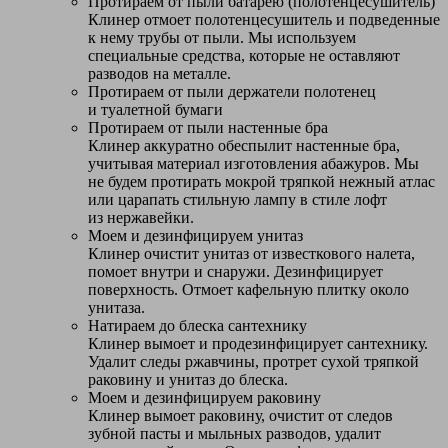
Протираем от пыли батарею (полотенцесушитель)
Клинер отмоет полотенцесушитель и подведенные
к нему трубы от пыли. Мы используем
специальные средства, которые не оставляют
разводов на металле.
Протираем от пыли держатели полотенец
и туалетной бумаги
Протираем от пыли настенные бра
Клинер аккуратно обеспылит настенные бра,
учитывая материал изготовления абажуров. Мы
не будем протирать мокрой тряпкой нежный атлас
или царапать стильную лампу в стиле лофт
из нержавейки.
Моем и дезинфицируем унитаз
Клинер очистит унитаз от известкового налета,
помоет внутри и снаружи. Дезинфицирует
поверхность. Отмоет кафельную плитку около
унитаза.
Натираем до блеска сантехнику
Клинер вымоет и продезинфицирует сантехнику.
Удалит следы ржавчины, протрет сухой тряпкой
раковину и унитаз до блеска.
Моем и дезинфицируем раковину
Клинер вымоет раковину, очистит от следов
зубной пасты и мыльных разводов, удалит