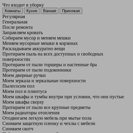
Что входит в уборку
Регу­лярная
Гене­ральная
После ремонта
Заправляем кровать
Собираем мусор и меняем мешки
Меняем мусорные мешки в корзинах
Раскладываем аккуратно вещи
Протираем пыль на всех доступных и свободных
поверхностях
Протираем от пыли торшеры и настенные бра
Протираем от пыли подоконники
Моем дверные ручки
Моем зеркала и зеркальные поверхности
Пылесосим пол
Моем пол и плинтуса
Моем шкафы и тумбы внутри при условии, что они пустые
Моем шкафы сверху
Протираем от пыли все крупные предметы
Моем радиаторы отопления
Отодвигаем легкую мебель при мытье пола
Снимаем защитную пленку и чехлы с мебели
Снимаем скотч