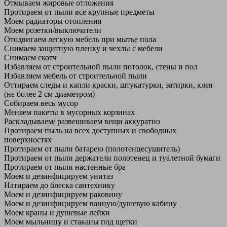
Отмываем жировые отложения
Протираем от пыли все крупные предметы
Моем радиаторы отопления
Моем розетки/выключатели
Отодвигаем легкую мебель при мытье пола
Снимаем защитную пленку и чехлы с мебели
Снимаем скотч
Избавляем от строительной пыли потолок, стены и пол
Избавляем мебель от строительной пыли
Оттираем следы и капли краски, штукатурки, затирки, клея
(не более 2 см диаметром)
Собираем весь мусор
Меняем пакеты в мусорных корзинах
Раскладываем/ развешиваем вещи аккуратно
Протираем пыль на всех доступных и свободных
поверхностях
Протираем от пыли батарею (полотенцесушитель)
Протираем от пыли держатели полотенец и туалетной бумаги
Протираем от пыли настенные бра
Моем и дезинфицируем унитаз
Натираем до блеска сантехнику
Моем и дезинфицируем раковину
Моем и дезинфицируем ванную/душевую кабину
Моем краны и душевые лейки
Моем мыльницу и стаканы под щетки