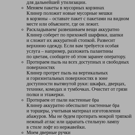
для дальнейшей утилизации.
Меняем пакеты в мусорных корзинах
Клинер положит новые мусорные мешки
в корзины – оставьте пакет с пакетами на видном
месте или объясните, где он лежит.
Раскладываем/ развешиваем вещи аккуратно
Клинер соберет по прихожей шарфики, шапки
и сложит их аккуратной стопкой. Развесит
верхнюю одежду. Если вам требуется особая
услуга – например, разложить палантины
по цветам, сообщите об этом заранее оператору.
Протираем пыль на всех доступных и свободных
поверхностях
Клинер протрет пыль на вертикальных
и горизонтальных поверхностях в зоне
доступности вытянутой руки: шкафах, дверцах,
технике, комодах и тумбочках. Очистит от грязи
полки и этажерки.
Протираем от пыли настенные бра
Клинер аккуратно обеспылит настенные бра
и торшеры, учитывая материал изготовления
абажуров. Мы не будем протирать мокрой тряпкой
нежный атлас или царапать стильную лампу
в стиле лофт из нержавейки.
Моем дверные ручки