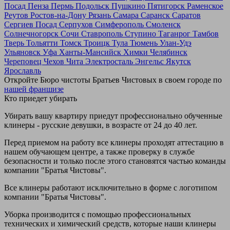
Посад
Пенза
Пермь
Подольск
Пушкино
Пятигорск
Раменское
Реутов
Ростов-на-Дону
Рязань
Самара
Саранск
Саратов
Сергиев Посад
Серпухов
Симферополь
Смоленск
Солнечногорск
Сочи
Ставрополь
Ступино
Таганрог
Тамбов
Тверь
Тольятти
Томск
Троицк
Тула
Тюмень
Улан-Удэ
Ульяновск
Уфа
Ханты-Мансийск
Химки
Челябинск
Череповец
Чехов
Чита
Электросталь
Энгельс
Якутск
Ярославль
Откройте Бюро чистоты Братьев Чистовых в своем городе по
нашей франшизе
Кто приедет убирать
Убирать вашу квартиру приедут профессионально обученные
клинеры - русские девушки, в возрасте от 24 до 40 лет.
Перед приемом на работу все клинеры проходят аттестацию в
нашем обучающем центре, а также проверку в службе
безопасности и только после этого становятся частью команды
компании "Братья Чистовы".
Все клинеры работают исключительно в форме с логотипом
компании "Братья Чистовы".
Уборка производится с помощью профессиональных
технических и химический средств, которые наши клинеры