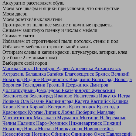
Аккуратно расставляем обувь
Моем все шкафы и ящики при условии, что они пустые
Моем двери
Моем розетки/ выключатели
Протираем от пыли все мелкие и крупные предметы
Снимаем защитную пленку и чехлы с мебели
Снимаем скотч
Избавляем от строительной пыли потолок, стены и пол
Избавляем мебель от строительной пыли
Оттираем следы и капли краски, штукатурки, затирки, клея
(не более 2 см диаметром)
Выберите свой город
Москва
Санкт-Петербург
Адлер
Апрелевка
Архангельск
Астрахань
Балашиха
Батайск
Благовещенск
Брянск
Великий
Новгород
Видное
Владивосток
Владимир
Волгоград
Вологда
Воронеж
Геленджик
Грозный
Дзержинск
Дмитров
Долгопрудный
Домодедово
Екатеринбург
Жуковский
Зеленогорск
Зеленоград
Иваново
Ивантеевка
Иркутск
Истра
Йошкар-Ола
Казань
Калининград
Калуга
Каспийск
Кашира
Киров
Клин
Королёв
Кострома
Красногорск
Краснодар
Красноярск
Курган
Липецк
Лобня
Люберцы
Магадан
Магнитогорск
Махачкала
Мурманск
Мытищи
Набережные
Челны
Нальчик
Наро-Фоминск
Нижневартовск
Нижний
Новгород
Новая Москва
Новокузнецк
Новороссийск
Новосибирск
Ногинск
Обнинск
Одинцово
Омск
Павловский