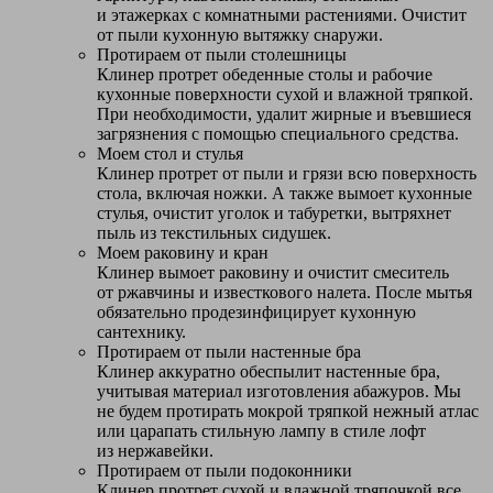
и этажерках с комнатными растениями. Очистит
от пыли кухонную вытяжку снаружи.
Протираем от пыли столешницы
Клинер протрет обеденные столы и рабочие
кухонные поверхности сухой и влажной тряпкой.
При необходимости, удалит жирные и въевшиеся
загрязнения с помощью специального средства.
Моем стол и стулья
Клинер протрет от пыли и грязи всю поверхность
стола, включая ножки. А также вымоет кухонные
стулья, очистит уголок и табуретки, вытряхнет
пыль из текстильных сидушек.
Моем раковину и кран
Клинер вымоет раковину и очистит смеситель
от ржавчины и известкового налета. После мытья
обязательно продезинфицирует кухонную
сантехнику.
Протираем от пыли настенные бра
Клинер аккуратно обеспылит настенные бра,
учитывая материал изготовления абажуров. Мы
не будем протирать мокрой тряпкой нежный атлас
или царапать стильную лампу в стиле лофт
из нержавейки.
Протираем от пыли подоконники
Клинер протрет сухой и влажной тряпочкой все