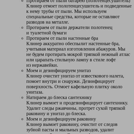
Протираем от пыли батарею (полотенцесушитель)
Клинер отмоет полотенцесушитель и подведенные
к нему трубы от пыли. Мы используем
специальные средства, которые не оставляют
разводов на металле.
Протираем от пыли держатели полотенец
и туалетной бумаги
Протираем от пыли настенные бра
Клинер аккуратно обеспылит настенные бра,
учитывая материал изготовления абажуров. Мы
не будем протирать мокрой тряпкой нежный атлас
или царапать стильную лампу в стиле лофт
из нержавейки.
Моем и дезинфицируем унитаз
Клинер очистит унитаз от известкового налета,
помоет внутри и снаружи. Дезинфицирует
поверхность. Отмоет кафельную плитку около
унитаза.
Натираем до блеска сантехнику
Клинер вымоет и продезинфицирует сантехнику.
Удалит следы ржавчины, протрет сухой тряпкой
раковину и унитаз до блеска.
Моем и дезинфицируем раковину
Клинер вымоет раковину, очистит от следов
зубной пасты и мыльных разводов, удалит