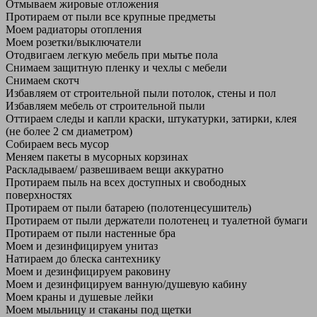
Отмываем жировые отложения
Протираем от пыли все крупные предметы
Моем радиаторы отопления
Моем розетки/выключатели
Отодвигаем легкую мебель при мытье пола
Снимаем защитную пленку и чехлы с мебели
Снимаем скотч
Избавляем от строительной пыли потолок, стены и пол
Избавляем мебель от строительной пыли
Оттираем следы и капли краски, штукатурки, затирки, клея
(не более 2 см диаметром)
Собираем весь мусор
Меняем пакеты в мусорных корзинах
Раскладываем/ развешиваем вещи аккуратно
Протираем пыль на всех доступных и свободных
поверхностях
Протираем от пыли батарею (полотенцесушитель)
Протираем от пыли держатели полотенец и туалетной бумаги
Протираем от пыли настенные бра
Моем и дезинфицируем унитаз
Натираем до блеска сантехнику
Моем и дезинфицируем раковину
Моем и дезинфицируем ванную/душевую кабину
Моем краны и душевые лейки
Моем мыльницу и стаканы под щетки