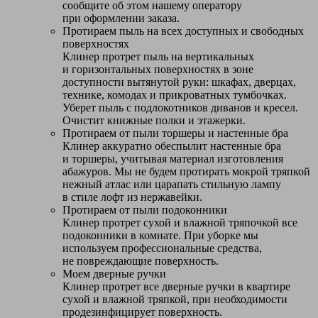
сообщите об этом нашему оператору
при оформлении заказа.
Протираем пыль на всех доступных и свободных
поверхностях
Клинер протрет пыль на вертикальных
и горизонтальных поверхностях в зоне
доступности вытянутой руки: шкафах, дверцах,
технике, комодах и прикроватных тумбочках.
Уберет пыль с подлокотников диванов и кресел.
Очистит книжные полки и этажерки.
Протираем от пыли торшеры и настенные бра
Клинер аккуратно обеспылит настенные бра
и торшеры, учитывая материал изготовления
абажуров. Мы не будем протирать мокрой тряпкой
нежный атлас или царапать стильную лампу
в стиле лофт из нержавейки.
Протираем от пыли подоконники
Клинер протрет сухой и влажной тряпочкой все
подоконники в комнате. При уборке мы
используем профессиональные средства,
не повреждающие поверхность.
Моем дверные ручки
Клинер протрет все дверные ручки в квартире
сухой и влажной тряпкой, при необходимости
продезинфицирует поверхность.