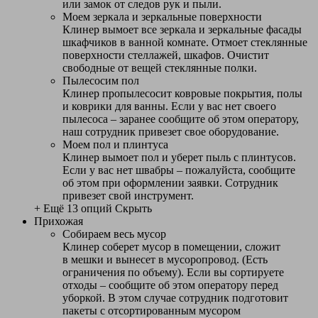
или замок от следов рук и пыли.
Моем зеркала и зеркальные поверхности
Клинер вымоет все зеркала и зеркальные фасады
шкафчиков в ванной комнате. Отмоет стеклянные
поверхности стеллажей, шкафов. Очистит
свободные от вещей стеклянные полки.
Пылесосим пол
Клинер пропылесосит ковровые покрытия, полы
и коврики для ванны. Если у вас нет своего
пылесоса – заранее сообщите об этом оператору,
наш сотрудник привезет свое оборудование.
Моем пол и плинтуса
Клинер вымоет пол и уберет пыль с плинтусов.
Если у вас нет швабры – пожалуйста, сообщите
об этом при оформлении заявки. Сотрудник
привезет свой инструмент.
+ Ещё 13 опций
Скрыть
Прихожая
Собираем весь мусор
Клинер соберет мусор в помещении, сложит
в мешки и вынесет в мусоропровод. (Есть
ограничения по объему). Если вы сортируете
отходы – сообщите об этом оператору перед
уборкой. В этом случае сотрудник подготовит
пакеты с отсортированным мусором