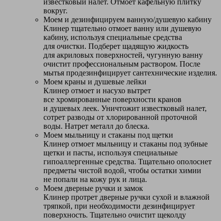
известковый налет. Отмоет кафельную плитку
вокруг.
Моем и дезинфицируем ванную/душевую кабину
Клинер тщательно отмоет ванну или душевую
кабину, используя специальные средства
для очистки. Подберет щадящую жидкость
для акриловых поверхностей, чугунную ванну
очистит профессиональным раствором. После
мытья продезинфицирует сантехнические изделия.
Моем краны и душевые лейки
Клинер отмоет и насухо вытрет
все хромированные поверхности кранов
и душевых леек. Уничтожит известковый налет,
сотрет разводы от хлорированной проточной
воды. Натрет металл до блеска.
Моем мыльницу и стаканы под щетки
Клинер отмоет мыльницу и стаканы под зубные
щетки и пасты, используя специальные
гипоаллергенные средства. Тщательно ополоснет
предметы чистой водой, чтобы остатки химии
не попали на кожу рук и лица.
Моем дверные ручки и замок
Клинер протрет дверные ручки сухой и влажной
тряпкой, при необходимости дезинфицирует
поверхность. Тщательно очистит щеколду