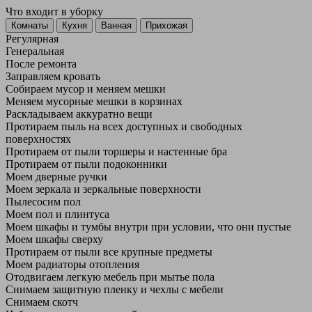
Что входит в уборку
Регу­лярная
Гене­ральная
После ремонта
Заправляем кровать
Собираем мусор и меняем мешки
Меняем мусорные мешки в корзинах
Раскладываем аккуратно вещи
Протираем пыль на всех доступных и свободных
поверхностях
Протираем от пыли торшеры и настенные бра
Протираем от пыли подоконники
Моем дверные ручки
Моем зеркала и зеркальные поверхности
Пылесосим пол
Моем пол и плинтуса
Моем шкафы и тумбы внутри при условии, что они пустые
Моем шкафы сверху
Протираем от пыли все крупные предметы
Моем радиаторы отопления
Отодвигаем легкую мебель при мытье пола
Снимаем защитную пленку и чехлы с мебели
Снимаем скотч