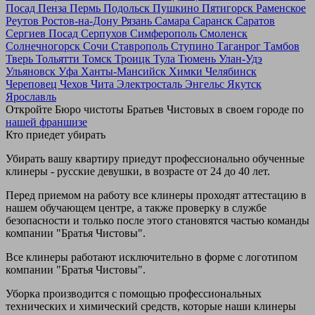
Посад
Пенза
Пермь
Подольск
Пушкино
Пятигорск
Раменское
Реутов
Ростов-на-Дону
Рязань
Самара
Саранск
Саратов
Сергиев Посад
Серпухов
Симферополь
Смоленск
Солнечногорск
Сочи
Ставрополь
Ступино
Таганрог
Тамбов
Тверь
Тольятти
Томск
Троицк
Тула
Тюмень
Улан-Удэ
Ульяновск
Уфа
Ханты-Мансийск
Химки
Челябинск
Череповец
Чехов
Чита
Электросталь
Энгельс
Якутск
Ярославль
Откройте Бюро чистоты Братьев Чистовых в своем городе по
нашей франшизе
Кто приедет убирать
Убирать вашу квартиру приедут профессионально обученные
клинеры - русские девушки, в возрасте от 24 до 40 лет.
Перед приемом на работу все клинеры проходят аттестацию в
нашем обучающем центре, а также проверку в службе
безопасности и только после этого становятся частью команды
компании "Братья Чистовы".
Все клинеры работают исключительно в форме с логотипом
компании "Братья Чистовы".
Уборка производится с помощью профессиональных
технических и химический средств, которые наши клинеры