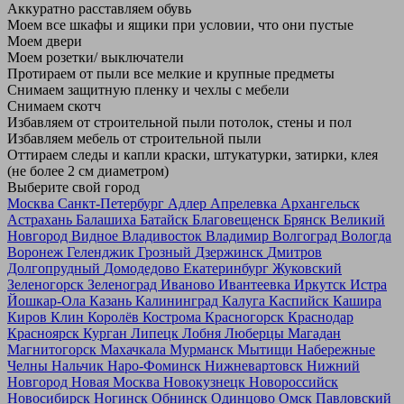
Аккуратно расставляем обувь
Моем все шкафы и ящики при условии, что они пустые
Моем двери
Моем розетки/ выключатели
Протираем от пыли все мелкие и крупные предметы
Снимаем защитную пленку и чехлы с мебели
Снимаем скотч
Избавляем от строительной пыли потолок, стены и пол
Избавляем мебель от строительной пыли
Оттираем следы и капли краски, штукатурки, затирки, клея
(не более 2 см диаметром)
Выберите свой город
Москва
Санкт-Петербург
Адлер
Апрелевка
Архангельск
Астрахань
Балашиха
Батайск
Благовещенск
Брянск
Великий
Новгород
Видное
Владивосток
Владимир
Волгоград
Вологда
Воронеж
Геленджик
Грозный
Дзержинск
Дмитров
Долгопрудный
Домодедово
Екатеринбург
Жуковский
Зеленогорск
Зеленоград
Иваново
Ивантеевка
Иркутск
Истра
Йошкар-Ола
Казань
Калининград
Калуга
Каспийск
Кашира
Киров
Клин
Королёв
Кострома
Красногорск
Краснодар
Красноярск
Курган
Липецк
Лобня
Люберцы
Магадан
Магнитогорск
Махачкала
Мурманск
Мытищи
Набережные
Челны
Нальчик
Наро-Фоминск
Нижневартовск
Нижний
Новгород
Новая Москва
Новокузнецк
Новороссийск
Новосибирск
Ногинск
Обнинск
Одинцово
Омск
Павловский