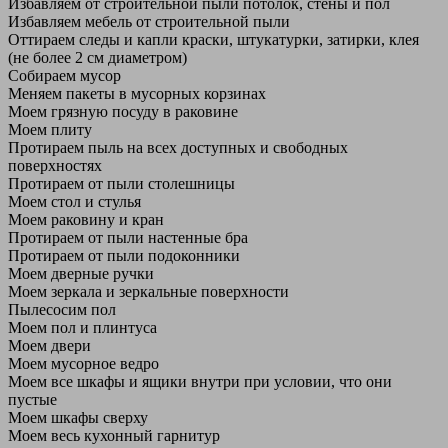
Избавляем от строительной пыли потолок, стены и пол
Избавляем мебель от строительной пыли
Оттираем следы и капли краски, штукатурки, затирки, клея
(не более 2 см диаметром)
Собираем мусор
Меняем пакеты в мусорных корзинах
Моем грязную посуду в раковине
Моем плиту
Протираем пыль на всех доступных и свободных
поверхностях
Протираем от пыли столешницы
Моем стол и стулья
Моем раковину и кран
Протираем от пыли настенные бра
Протираем от пыли подоконники
Моем дверные ручки
Моем зеркала и зеркальные поверхности
Пылесосим пол
Моем пол и плинтуса
Моем двери
Моем мусорное ведро
Моем все шкафы и ящики внутри при условии, что они
пустые
Моем шкафы сверху
Моем весь кухонный гарнитур