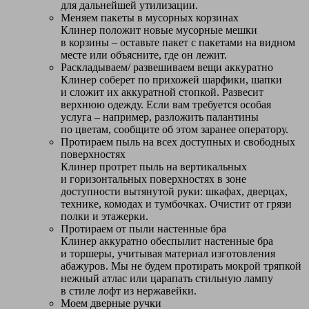
для дальнейшей утилизации.
Меняем пакеты в мусорных корзинах
Клинер положит новые мусорные мешки
в корзины – оставьте пакет с пакетами на видном
месте или объясните, где он лежит.
Раскладываем/ развешиваем вещи аккуратно
Клинер соберет по прихожей шарфики, шапки
и сложит их аккуратной стопкой. Развесит
верхнюю одежду. Если вам требуется особая
услуга – например, разложить палантины
по цветам, сообщите об этом заранее оператору.
Протираем пыль на всех доступных и свободных
поверхностях
Клинер протрет пыль на вертикальных
и горизонтальных поверхностях в зоне
доступности вытянутой руки: шкафах, дверцах,
технике, комодах и тумбочках. Очистит от грязи
полки и этажерки.
Протираем от пыли настенные бра
Клинер аккуратно обеспылит настенные бра
и торшеры, учитывая материал изготовления
абажуров. Мы не будем протирать мокрой тряпкой
нежный атлас или царапать стильную лампу
в стиле лофт из нержавейки.
Моем дверные ручки