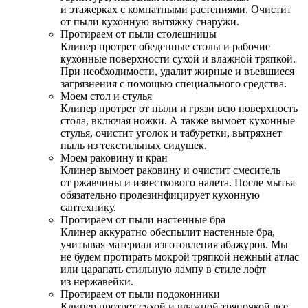
и этажерках с комнатными растениями. Очистит
от пыли кухонную вытяжку снаружи.
Протираем от пыли столешницы
Клинер протрет обеденные столы и рабочие
кухонные поверхности сухой и влажной тряпкой.
При необходимости, удалит жирные и въевшиеся
загрязнения с помощью специального средства.
Моем стол и стулья
Клинер протрет от пыли и грязи всю поверхность
стола, включая ножки. А также вымоет кухонные
стулья, очистит уголок и табуретки, вытряхнет
пыль из текстильных сидушек.
Моем раковину и кран
Клинер вымоет раковину и очистит смеситель
от ржавчины и известкового налета. После мытья
обязательно продезинфицирует кухонную
сантехнику.
Протираем от пыли настенные бра
Клинер аккуратно обеспылит настенные бра,
учитывая материал изготовления абажуров. Мы
не будем протирать мокрой тряпкой нежный атлас
или царапать стильную лампу в стиле лофт
из нержавейки.
Протираем от пыли подоконники
Клинер протрет сухой и влажной тряпочкой все