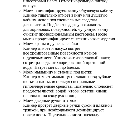
известковый налет. Отмоет кафельную плитку
вокруг.
Моем и дезинфицируем ванную/душевую кабину
Клинер тщательно отмоет ванну или душевую
кабину, используя специальные средства
для очистки. Подберет щадящую жидкость
для акриловых поверхностей, чугунную ванну
очистит профессиональным раствором. После
мытья продезинфицирует сантехнические изделия.
Моем краны и душевые лейки
Клинер отмоет и насухо вытрет
все хромированные поверхности кранов
и душевых леек. Уничтожит известковый налет,
сотрет разводы от хлорированной проточной
воды. Натрет металл до блеска.
Моем мыльницу и стаканы под щетки
Клинер отмоет мыльницу и стаканы под зубные
щетки и пасты, используя специальные
гипоаллергенные средства. Тщательно ополоснет
предметы чистой водой, чтобы остатки химии
не попали на кожу рук и лица.
Моем дверные ручки и замок
Клинер протрет дверные ручки сухой и влажной
тряпкой, при необходимости дезинфицирует
поверхность. Тщательно очистит щеколду