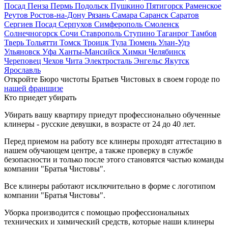
Посад
Пенза
Пермь
Подольск
Пушкино
Пятигорск
Раменское
Реутов
Ростов-на-Дону
Рязань
Самара
Саранск
Саратов
Сергиев Посад
Серпухов
Симферополь
Смоленск
Солнечногорск
Сочи
Ставрополь
Ступино
Таганрог
Тамбов
Тверь
Тольятти
Томск
Троицк
Тула
Тюмень
Улан-Удэ
Ульяновск
Уфа
Ханты-Мансийск
Химки
Челябинск
Череповец
Чехов
Чита
Электросталь
Энгельс
Якутск
Ярославль
Откройте Бюро чистоты Братьев Чистовых в своем городе по
нашей франшизе
Кто приедет убирать
Убирать вашу квартиру приедут профессионально обученные
клинеры - русские девушки, в возрасте от 24 до 40 лет.
Перед приемом на работу все клинеры проходят аттестацию в
нашем обучающем центре, а также проверку в службе
безопасности и только после этого становятся частью команды
компании "Братья Чистовы".
Все клинеры работают исключительно в форме с логотипом
компании "Братья Чистовы".
Уборка производится с помощью профессиональных
технических и химический средств, которые наши клинеры