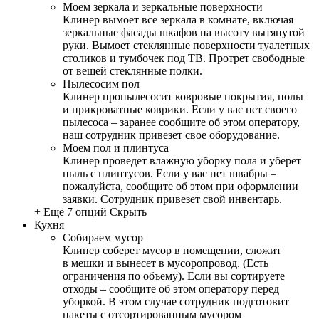
Моем зеркала и зеркальные поверхности
Клинер вымоет все зеркала в комнате, включая
зеркальные фасады шкафов на высоту вытянутой
руки. Вымоет стеклянные поверхности туалетных
столиков и тумбочек под ТВ. Протрет свободные
от вещей стеклянные полки.
Пылесосим пол
Клинер пропылесосит ковровые покрытия, полы
и прикроватные коврики. Если у вас нет своего
пылесоса – заранее сообщите об этом оператору,
наш сотрудник привезет свое оборудование.
Моем пол и плинтуса
Клинер проведет влажную уборку пола и уберет
пыль с плинтусов. Если у вас нет швабры –
пожалуйста, сообщите об этом при оформлении
заявки. Сотрудник привезет свой инвентарь.
+ Ещё 7 опций
Скрыть
Кухня
Собираем мусор
Клинер соберет мусор в помещении, сложит
в мешки и вынесет в мусоропровод. (Есть
ограничения по объему). Если вы сортируете
отходы – сообщите об этом оператору перед
уборкой. В этом случае сотрудник подготовит
пакеты с отсортированным мусором