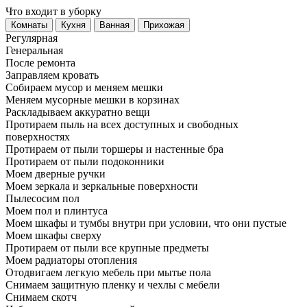
Что входит в уборку
Регу­лярная
Гене­ральная
После ремонта
Заправляем кровать
Собираем мусор и меняем мешки
Меняем мусорные мешки в корзинах
Раскладываем аккуратно вещи
Протираем пыль на всех доступных и свободных
поверхностях
Протираем от пыли торшеры и настенные бра
Протираем от пыли подоконники
Моем дверные ручки
Моем зеркала и зеркальные поверхности
Пылесосим пол
Моем пол и плинтуса
Моем шкафы и тумбы внутри при условии, что они пустые
Моем шкафы сверху
Протираем от пыли все крупные предметы
Моем радиаторы отопления
Отодвигаем легкую мебель при мытье пола
Снимаем защитную пленку и чехлы с мебели
Снимаем скотч