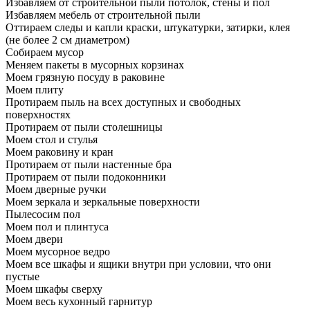
Избавляем от строительной пыли потолок, стены и пол
Избавляем мебель от строительной пыли
Оттираем следы и капли краски, штукатурки, затирки, клея
(не более 2 см диаметром)
Собираем мусор
Меняем пакеты в мусорных корзинах
Моем грязную посуду в раковине
Моем плиту
Протираем пыль на всех доступных и свободных
поверхностях
Протираем от пыли столешницы
Моем стол и стулья
Моем раковину и кран
Протираем от пыли настенные бра
Протираем от пыли подоконники
Моем дверные ручки
Моем зеркала и зеркальные поверхности
Пылесосим пол
Моем пол и плинтуса
Моем двери
Моем мусорное ведро
Моем все шкафы и ящики внутри при условии, что они
пустые
Моем шкафы сверху
Моем весь кухонный гарнитур