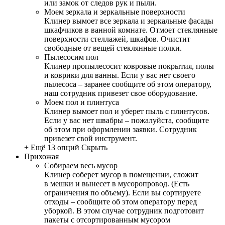
или замок от следов рук и пыли.
Моем зеркала и зеркальные поверхности
Клинер вымоет все зеркала и зеркальные фасады
шкафчиков в ванной комнате. Отмоет стеклянные
поверхности стеллажей, шкафов. Очистит
свободные от вещей стеклянные полки.
Пылесосим пол
Клинер пропылесосит ковровые покрытия, полы
и коврики для ванны. Если у вас нет своего
пылесоса – заранее сообщите об этом оператору,
наш сотрудник привезет свое оборудование.
Моем пол и плинтуса
Клинер вымоет пол и уберет пыль с плинтусов.
Если у вас нет швабры – пожалуйста, сообщите
об этом при оформлении заявки. Сотрудник
привезет свой инструмент.
+ Ещё 13 опций
Скрыть
Прихожая
Собираем весь мусор
Клинер соберет мусор в помещении, сложит
в мешки и вынесет в мусоропровод. (Есть
ограничения по объему). Если вы сортируете
отходы – сообщите об этом оператору перед
уборкой. В этом случае сотрудник подготовит
пакеты с отсортированным мусором