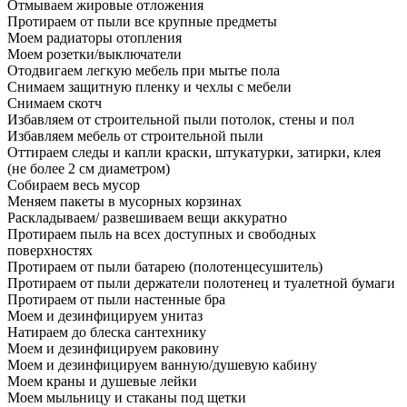
Отмываем жировые отложения
Протираем от пыли все крупные предметы
Моем радиаторы отопления
Моем розетки/выключатели
Отодвигаем легкую мебель при мытье пола
Снимаем защитную пленку и чехлы с мебели
Снимаем скотч
Избавляем от строительной пыли потолок, стены и пол
Избавляем мебель от строительной пыли
Оттираем следы и капли краски, штукатурки, затирки, клея
(не более 2 см диаметром)
Собираем весь мусор
Меняем пакеты в мусорных корзинах
Раскладываем/ развешиваем вещи аккуратно
Протираем пыль на всех доступных и свободных
поверхностях
Протираем от пыли батарею (полотенцесушитель)
Протираем от пыли держатели полотенец и туалетной бумаги
Протираем от пыли настенные бра
Моем и дезинфицируем унитаз
Натираем до блеска сантехнику
Моем и дезинфицируем раковину
Моем и дезинфицируем ванную/душевую кабину
Моем краны и душевые лейки
Моем мыльницу и стаканы под щетки