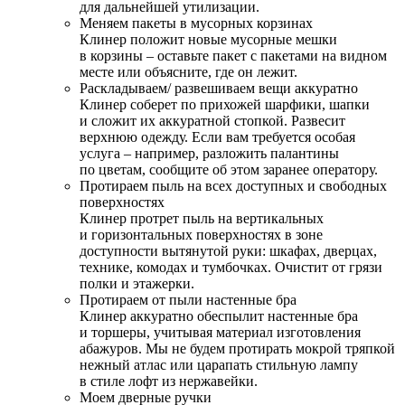
для дальнейшей утилизации.
Меняем пакеты в мусорных корзинах
Клинер положит новые мусорные мешки
в корзины – оставьте пакет с пакетами на видном
месте или объясните, где он лежит.
Раскладываем/ развешиваем вещи аккуратно
Клинер соберет по прихожей шарфики, шапки
и сложит их аккуратной стопкой. Развесит
верхнюю одежду. Если вам требуется особая
услуга – например, разложить палантины
по цветам, сообщите об этом заранее оператору.
Протираем пыль на всех доступных и свободных
поверхностях
Клинер протрет пыль на вертикальных
и горизонтальных поверхностях в зоне
доступности вытянутой руки: шкафах, дверцах,
технике, комодах и тумбочках. Очистит от грязи
полки и этажерки.
Протираем от пыли настенные бра
Клинер аккуратно обеспылит настенные бра
и торшеры, учитывая материал изготовления
абажуров. Мы не будем протирать мокрой тряпкой
нежный атлас или царапать стильную лампу
в стиле лофт из нержавейки.
Моем дверные ручки