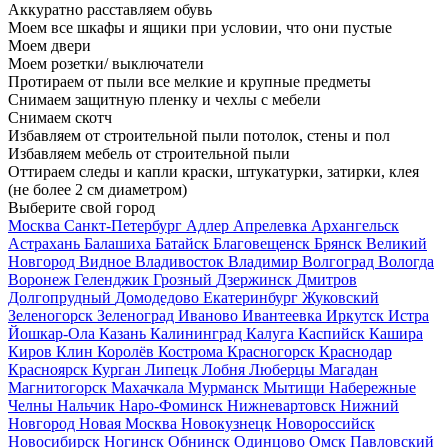
Аккуратно расставляем обувь
Моем все шкафы и ящики при условии, что они пустые
Моем двери
Моем розетки/ выключатели
Протираем от пыли все мелкие и крупные предметы
Снимаем защитную пленку и чехлы с мебели
Снимаем скотч
Избавляем от строительной пыли потолок, стены и пол
Избавляем мебель от строительной пыли
Оттираем следы и капли краски, штукатурки, затирки, клея
(не более 2 см диаметром)
Выберите свой город
Москва
Санкт-Петербург
Адлер
Апрелевка
Архангельск
Астрахань
Балашиха
Батайск
Благовещенск
Брянск
Великий
Новгород
Видное
Владивосток
Владимир
Волгоград
Вологда
Воронеж
Геленджик
Грозный
Дзержинск
Дмитров
Долгопрудный
Домодедово
Екатеринбург
Жуковский
Зеленогорск
Зеленоград
Иваново
Ивантеевка
Иркутск
Истра
Йошкар-Ола
Казань
Калининград
Калуга
Каспийск
Кашира
Киров
Клин
Королёв
Кострома
Красногорск
Краснодар
Красноярск
Курган
Липецк
Лобня
Люберцы
Магадан
Магнитогорск
Махачкала
Мурманск
Мытищи
Набережные
Челны
Нальчик
Наро-Фоминск
Нижневартовск
Нижний
Новгород
Новая Москва
Новокузнецк
Новороссийск
Новосибирск
Ногинск
Обнинск
Одинцово
Омск
Павловский