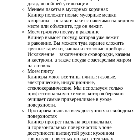
для дальнейшей утилизации.
Меняем пакеты в мусорных корзинах
Клинер положит новые мусорные мешки
в корзины – оставьте пакет с пакетами на видном
месте или объясните, где он лежит.
Моем грязную посуду в раковине
Клинер вымоет посуду, которая уже лежит
в раковине. Вы можете туда заранее сложить
грязные тарелки, чашки и столовые приборы.
Исключение – закопченные сковородки, казаны
и кастрюли, а также посуда с застарелым жиром
на стенках.
Моем плиту
Клинеры моют все типы плиты: газовые,
электрические, индукционные,
стеклокерамические. Мы используем только
профессиональную химию, которая бережно
очищает самые привередливые в уходе
поверхности.
Протираем пыль на всех доступных и свободных
поверхностях
Клинер протрет пыль на вертикальных
и горизонтальных поверхностях в зоне
доступности вытянутой руки: кухонном
гарнитуре, навесных полках, стеллажах