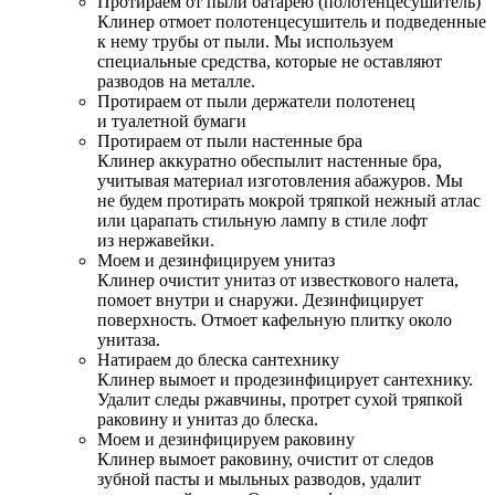
Протираем от пыли батарею (полотенцесушитель)
Клинер отмоет полотенцесушитель и подведенные
к нему трубы от пыли. Мы используем
специальные средства, которые не оставляют
разводов на металле.
Протираем от пыли держатели полотенец
и туалетной бумаги
Протираем от пыли настенные бра
Клинер аккуратно обеспылит настенные бра,
учитывая материал изготовления абажуров. Мы
не будем протирать мокрой тряпкой нежный атлас
или царапать стильную лампу в стиле лофт
из нержавейки.
Моем и дезинфицируем унитаз
Клинер очистит унитаз от известкового налета,
помоет внутри и снаружи. Дезинфицирует
поверхность. Отмоет кафельную плитку около
унитаза.
Натираем до блеска сантехнику
Клинер вымоет и продезинфицирует сантехнику.
Удалит следы ржавчины, протрет сухой тряпкой
раковину и унитаз до блеска.
Моем и дезинфицируем раковину
Клинер вымоет раковину, очистит от следов
зубной пасты и мыльных разводов, удалит