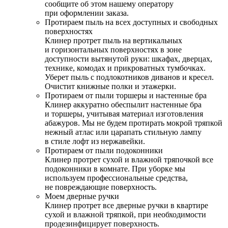
сообщите об этом нашему оператору
при оформлении заказа.
Протираем пыль на всех доступных и свободных
поверхностях
Клинер протрет пыль на вертикальных
и горизонтальных поверхностях в зоне
доступности вытянутой руки: шкафах, дверцах,
технике, комодах и прикроватных тумбочках.
Уберет пыль с подлокотников диванов и кресел.
Очистит книжные полки и этажерки.
Протираем от пыли торшеры и настенные бра
Клинер аккуратно обеспылит настенные бра
и торшеры, учитывая материал изготовления
абажуров. Мы не будем протирать мокрой тряпкой
нежный атлас или царапать стильную лампу
в стиле лофт из нержавейки.
Протираем от пыли подоконники
Клинер протрет сухой и влажной тряпочкой все
подоконники в комнате. При уборке мы
используем профессиональные средства,
не повреждающие поверхность.
Моем дверные ручки
Клинер протрет все дверные ручки в квартире
сухой и влажной тряпкой, при необходимости
продезинфицирует поверхность.