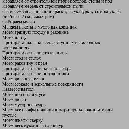
Избавляем от строительной пыли потолок, стены и пол
Избавляем мебель от строительной пыли
Оттираем следы и капли краски, штукатурки, затирки, клея
(не более 2 см диаметром)
Собираем мусор
Меняем пакеты в мусорных корзинах
Моем грязную посуду в раковине
Моем плиту
Протираем пыль на всех доступных и свободных
поверхностях
Протираем от пыли столешницы
Моем стол и стулья
Моем раковину и кран
Протираем от пыли настенные бра
Протираем от пыли подоконники
Моем дверные ручки
Моем зеркала и зеркальные поверхности
Пылесосим пол
Моем пол и плинтуса
Моем двери
Моем мусорное ведро
Моем все шкафы и ящики внутри при условии, что они
пустые
Моем шкафы сверху
Моем весь кухонный гарнитур