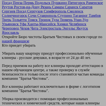
Посад
Пенза
Пермь
Подольск
Пушкино
Пятигорск
Раменское
Реутов
Ростов-на-Дону
Рязань
Самара
Саранск
Саратов
Сергиев Посад
Серпухов
Симферополь
Смоленск
Солнечногорск
Сочи
Ставрополь
Ступино
Таганрог
Тамбов
Тверь
Тольятти
Томск
Троицк
Тула
Тюмень
Улан-Удэ
Ульяновск
Уфа
Ханты-Мансийск
Химки
Челябинск
Череповец
Чехов
Чита
Электросталь
Энгельс
Якутск
Ярославль
Откройте Бюро чистоты Братьев Чистовых в своем городе по
нашей франшизе
Кто приедет убирать
Убирать вашу квартиру приедут профессионально обученные
клинеры - русские девушки, в возрасте от 24 до 40 лет.
Перед приемом на работу все клинеры проходят аттестацию в
нашем обучающем центре, а также проверку в службе
безопасности и только после этого становятся частью команды
компании "Братья Чистовы".
Все клинеры работают исключительно в форме с логотипом
компании "Братья Чистовы".
Уборка производится с помощью профессиональных
технических и химический средств, которые наши клинеры