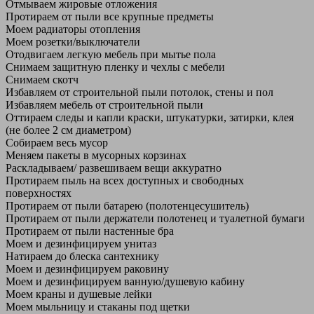
Отмываем жировые отложения
Протираем от пыли все крупные предметы
Моем радиаторы отопления
Моем розетки/выключатели
Отодвигаем легкую мебель при мытье пола
Снимаем защитную пленку и чехлы с мебели
Снимаем скотч
Избавляем от строительной пыли потолок, стены и пол
Избавляем мебель от строительной пыли
Оттираем следы и капли краски, штукатурки, затирки, клея
(не более 2 см диаметром)
Собираем весь мусор
Меняем пакеты в мусорных корзинах
Раскладываем/ развешиваем вещи аккуратно
Протираем пыль на всех доступных и свободных
поверхностях
Протираем от пыли батарею (полотенцесушитель)
Протираем от пыли держатели полотенец и туалетной бумаги
Протираем от пыли настенные бра
Моем и дезинфицируем унитаз
Натираем до блеска сантехнику
Моем и дезинфицируем раковину
Моем и дезинфицируем ванную/душевую кабину
Моем краны и душевые лейки
Моем мыльницу и стаканы под щетки