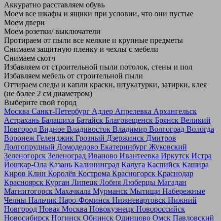
Аккуратно расставляем обувь
Моем все шкафы и ящики при условии, что они пустые
Моем двери
Моем розетки/ выключатели
Протираем от пыли все мелкие и крупные предметы
Снимаем защитную пленку и чехлы с мебели
Снимаем скотч
Избавляем от строительной пыли потолок, стены и пол
Избавляем мебель от строительной пыли
Оттираем следы и капли краски, штукатурки, затирки, клея
(не более 2 см диаметром)
Выберите свой город
Москва
Санкт-Петербург
Адлер
Апрелевка
Архангельск
Астрахань
Балашиха
Батайск
Благовещенск
Брянск
Великий
Новгород
Видное
Владивосток
Владимир
Волгоград
Вологда
Воронеж
Геленджик
Грозный
Дзержинск
Дмитров
Долгопрудный
Домодедово
Екатеринбург
Жуковский
Зеленогорск
Зеленоград
Иваново
Ивантеевка
Иркутск
Истра
Йошкар-Ола
Казань
Калининград
Калуга
Каспийск
Кашира
Киров
Клин
Королёв
Кострома
Красногорск
Краснодар
Красноярск
Курган
Липецк
Лобня
Люберцы
Магадан
Магнитогорск
Махачкала
Мурманск
Мытищи
Набережные
Челны
Нальчик
Наро-Фоминск
Нижневартовск
Нижний
Новгород
Новая Москва
Новокузнецк
Новороссийск
Новосибирск
Ногинск
Обнинск
Одинцово
Омск
Павловский