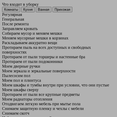
Что входит в уборку
Регу­лярная
Гене­ральная
После ремонта
Заправляем кровать
Собираем мусор и меняем мешки
Меняем мусорные мешки в корзинах
Раскладываем аккуратно вещи
Протираем пыль на всех доступных и свободных
поверхностях
Протираем от пыли торшеры и настенные бра
Протираем от пыли подоконники
Моем дверные ручки
Моем зеркала и зеркальные поверхности
Пылесосим пол
Моем пол и плинтуса
Моем шкафы и тумбы внутри при условии, что они пустые
Моем шкафы сверху
Протираем от пыли все крупные предметы
Моем радиаторы отопления
Отодвигаем легкую мебель при мытье пола
Снимаем защитную пленку и чехлы с мебели
Снимаем скотч