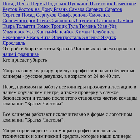
Посад
Пенза
Пермь
Подольск
Пушкино
Пятигорск
Раменское
Реутов
Ростов-на-Дону
Рязань
Самара
Саранск
Саратов
Сергиев Посад
Серпухов
Симферополь
Смоленск
Солнечногорск
Сочи
Ставрополь
Ступино
Таганрог
Тамбов
Тверь
Тольятти
Томск
Троицк
Тула
Тюмень
Улан-Удэ
Ульяновск
Уфа
Ханты-Мансийск
Химки
Челябинск
Череповец
Чехов
Чита
Электросталь
Энгельс
Якутск
Ярославль
Откройте Бюро чистоты Братьев Чистовых в своем городе по
нашей франшизе
Кто приедет убирать
Убирать вашу квартиру приедут профессионально обученные
клинеры - русские девушки, в возрасте от 24 до 40 лет.
Перед приемом на работу все клинеры проходят аттестацию в
нашем обучающем центре, а также проверку в службе
безопасности и только после этого становятся частью команды
компании "Братья Чистовы".
Все клинеры работают исключительно в форме с логотипом
компании "Братья Чистовы".
Уборка производится с помощью профессиональных
технических и химический средств, которые наши клинеры