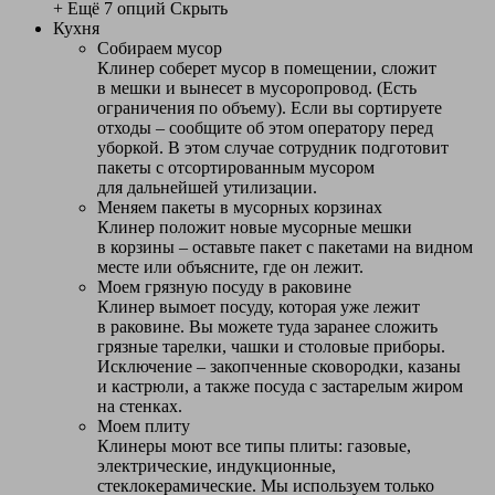
+ Ещё 7 опций
Скрыть
Кухня
Собираем мусор
Клинер соберет мусор в помещении, сложит
в мешки и вынесет в мусоропровод. (Есть
ограничения по объему). Если вы сортируете
отходы – сообщите об этом оператору перед
уборкой. В этом случае сотрудник подготовит
пакеты с отсортированным мусором
для дальнейшей утилизации.
Меняем пакеты в мусорных корзинах
Клинер положит новые мусорные мешки
в корзины – оставьте пакет с пакетами на видном
месте или объясните, где он лежит.
Моем грязную посуду в раковине
Клинер вымоет посуду, которая уже лежит
в раковине. Вы можете туда заранее сложить
грязные тарелки, чашки и столовые приборы.
Исключение – закопченные сковородки, казаны
и кастрюли, а также посуда с застарелым жиром
на стенках.
Моем плиту
Клинеры моют все типы плиты: газовые,
электрические, индукционные,
стеклокерамические. Мы используем только