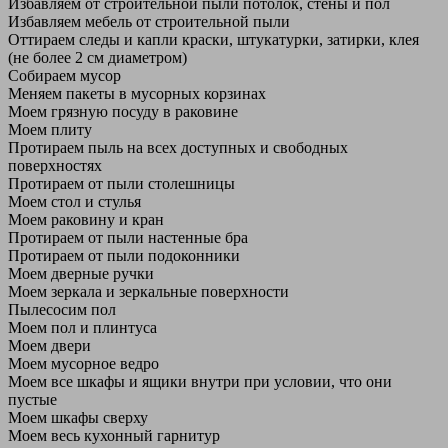
Избавляем от строительной пыли потолок, стены и пол
Избавляем мебель от строительной пыли
Оттираем следы и капли краски, штукатурки, затирки, клея
(не более 2 см диаметром)
Собираем мусор
Меняем пакеты в мусорных корзинах
Моем грязную посуду в раковине
Моем плиту
Протираем пыль на всех доступных и свободных
поверхностях
Протираем от пыли столешницы
Моем стол и стулья
Моем раковину и кран
Протираем от пыли настенные бра
Протираем от пыли подоконники
Моем дверные ручки
Моем зеркала и зеркальные поверхности
Пылесосим пол
Моем пол и плинтуса
Моем двери
Моем мусорное ведро
Моем все шкафы и ящики внутри при условии, что они
пустые
Моем шкафы сверху
Моем весь кухонный гарнитур