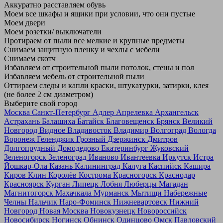
Аккуратно расставляем обувь
Моем все шкафы и ящики при условии, что они пустые
Моем двери
Моем розетки/ выключатели
Протираем от пыли все мелкие и крупные предметы
Снимаем защитную пленку и чехлы с мебели
Снимаем скотч
Избавляем от строительной пыли потолок, стены и пол
Избавляем мебель от строительной пыли
Оттираем следы и капли краски, штукатурки, затирки, клея
(не более 2 см диаметром)
Выберите свой город
Москва
Санкт-Петербург
Адлер
Апрелевка
Архангельск
Астрахань
Балашиха
Батайск
Благовещенск
Брянск
Великий
Новгород
Видное
Владивосток
Владимир
Волгоград
Вологда
Воронеж
Геленджик
Грозный
Дзержинск
Дмитров
Долгопрудный
Домодедово
Екатеринбург
Жуковский
Зеленогорск
Зеленоград
Иваново
Ивантеевка
Иркутск
Истра
Йошкар-Ола
Казань
Калининград
Калуга
Каспийск
Кашира
Киров
Клин
Королёв
Кострома
Красногорск
Краснодар
Красноярск
Курган
Липецк
Лобня
Люберцы
Магадан
Магнитогорск
Махачкала
Мурманск
Мытищи
Набережные
Челны
Нальчик
Наро-Фоминск
Нижневартовск
Нижний
Новгород
Новая Москва
Новокузнецк
Новороссийск
Новосибирск
Ногинск
Обнинск
Одинцово
Омск
Павловский