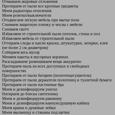
Отмываем жировые отложения
Протираем от пыли все крупные предметы
Моем радиаторы отопления
Моем розетки/выключатели
Отодвигаем легкую мебель при мытье пола
Снимаем защитную пленку и чехлы с мебели
Снимаем скотч
Избавляем от строительной пыли потолок, стены и пол
Избавляем мебель от строительной пыли
Оттираем следы и капли краски, штукатурки, затирки, клея
(не более 2 см диаметром)
Собираем весь мусор
Меняем пакеты в мусорных корзинах
Раскладываем/ развешиваем вещи аккуратно
Протираем пыль на всех доступных и свободных
поверхностях
Протираем от пыли батарею (полотенцесушитель)
Протираем от пыли держатели полотенец и туалетной бумаги
Протираем от пыли настенные бра
Моем и дезинфицируем унитаз
Натираем до блеска сантехнику
Моем и дезинфицируем раковину
Моем и дезинфицируем ванную/душевую кабину
Моем краны и душевые лейки
Моем мыльницу и стаканы под щетки