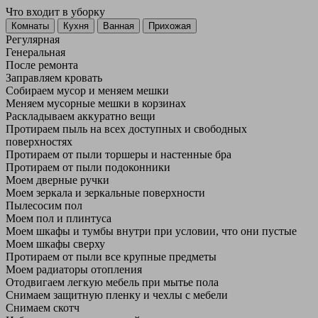
Что входит в уборку
Регу­лярная
Гене­ральная
После ремонта
Заправляем кровать
Собираем мусор и меняем мешки
Меняем мусорные мешки в корзинах
Раскладываем аккуратно вещи
Протираем пыль на всех доступных и свободных
поверхностях
Протираем от пыли торшеры и настенные бра
Протираем от пыли подоконники
Моем дверные ручки
Моем зеркала и зеркальные поверхности
Пылесосим пол
Моем пол и плинтуса
Моем шкафы и тумбы внутри при условии, что они пустые
Моем шкафы сверху
Протираем от пыли все крупные предметы
Моем радиаторы отопления
Отодвигаем легкую мебель при мытье пола
Снимаем защитную пленку и чехлы с мебели
Снимаем скотч