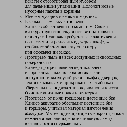
пакеты с отсортированным мусором
для дальнейшей утилизации. Положит новые
мусорные пакеты в корзины.
Меняем мусорные мешки в корзинах
Раскладываем аккуратно вещи
Клинер соберет вещи по комнатам. Сложит
в аккуратную стопочку и оставит на кровати
или стуле. Если вам требуется разложить вещи
по цветам или развесить одежду в шкафу –
сообщите об этом нашему оператору
при оформлении заказа.
Протираем пыль на всех доступных и свободных
поверхностях
Клинер протрет пыль на вертикальных
и горизонтальных поверхностях в зоне
доступности вытянутой руки: шкафах, дверцах,
технике, комодах и прикроватных тумбочках.
Уберет пыль с подлокотников диванов и кресел.
Очистит книжные полки и этажерки.
Протираем от пыли торшеры и настенные бра
Клинер аккуратно обеспылит настенные бра
и торшеры, учитывая материал изготовления
абажуров. Мы не будем протирать мокрой тряпкой
нежный атлас или царапать стильную лампу
в стиле лофт из нержавейки.