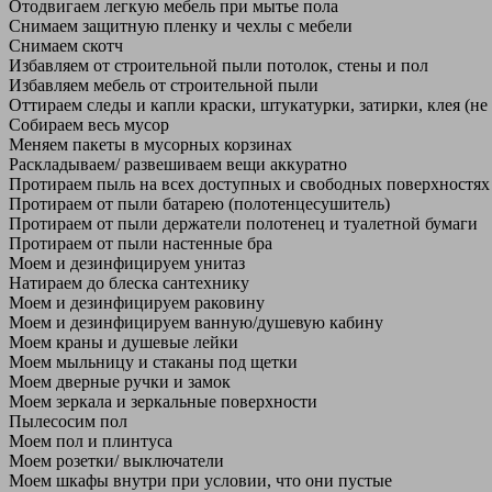
Отодвигаем легкую мебель при мытье пола
Снимаем защитную пленку и чехлы с мебели
Снимаем скотч
Избавляем от строительной пыли потолок, стены и пол
Избавляем мебель от строительной пыли
Оттираем следы и капли краски, штукатурки, затирки, клея (не
Собираем весь мусор
Меняем пакеты в мусорных корзинах
Раскладываем/ развешиваем вещи аккуратно
Протираем пыль на всех доступных и свободных поверхностях
Протираем от пыли батарею (полотенцесушитель)
Протираем от пыли держатели полотенец и туалетной бумаги
Протираем от пыли настенные бра
Моем и дезинфицируем унитаз
Натираем до блеска сантехнику
Моем и дезинфицируем раковину
Моем и дезинфицируем ванную/душевую кабину
Моем краны и душевые лейки
Моем мыльницу и стаканы под щетки
Моем дверные ручки и замок
Моем зеркала и зеркальные поверхности
Пылесосим пол
Моем пол и плинтуса
Моем розетки/ выключатели
Моем шкафы внутри при условии, что они пустые