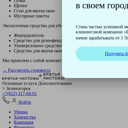
Губки
в своем город
Щетки
Сгон для мытья окон
Мусорные пакеты
Экологичные средства для уборки немецкой марки Kiehl:
Стань частью успешной 
клининговой компании «Б
Жироудалитель
начни зарабатывать от 1 50
Средство для дезинфекции
Универсальное средство
Средство для мытья окон
Получить б
Мы привезем с собой компактный профессиональный пылесос ф
→ Рассчитать стоимость
Основные услуги
Дополнительные
Зеленогорск
+7(812) 317-69-91
Войти
Уборка
Химчистка
Компания
Франшиза