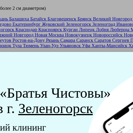
 более 2 см диаметром)
хань
Балашиха
Батайск
Благовещенск
Брянск
Великий Новгоро
едово
Екатеринбург
Жуковский
Зеленогорск
Зеленоград
Иванов
ногорск
Краснодар
Красноярск
Курган
Липецк
Лобня
Люберцы
ижний Новгород
Новая Москва
Новокузнецк
Новороссийск
Нов
еутов
Ростов-на-Дону
Рязань
Самара
Саранск
Саратов
Сергиев 
роицк
Тула
Тюмень
Улан-Удэ
Ульяновск
Уфа
Ханты-Мансийск
Х
ашей франшизе
еры - русские девушки, в возрасте от 24 до 40 лет.
ашем обучающем центре, а также проверку в службе безопасност
 «Братья Чистовы»
мпании "Братья Чистовы".
в г.
Зеленогорск
х и химический средств, которые наши клинеры привозят с соб
ий клининг