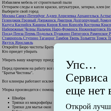
Избавляем мебель от строительной пыли
Оттираем следы и капли краски, штукатурки, затирки, клея (не
Выберите свой город
Москва
Санкт-Петербург
Адлер
Апрелевка
Архангельск
Астра
Геленджик
Грозный
Дзержинск
Дмитров
Долгопрудный
Домод
Калуга
Каспийск
Кашира
Киров
Клин
Королёв
Кострома
Крас
Набережные Челны
Нальчик
Наро-Фоминск
Нижневартовск
Н
Посад
Пенза
Пермь
Подольск
Пушкино
Пятигорск
Раменское
Р
Ставрополь
Ступино
Таганрог
Тамбов
Тверь
Тольятти
Томск
Т
Якутск
Ярославль
Откройте Бюро чистоты Братьев Чистовых в своем городе по
н
Кто приедет убирать
Убирать вашу квартиру приедут профессионально обученные клин
Упс…
Перед приемом на работу все клинеры проходят аттестацию в н
"Братья Чистовы".
Сервиса
Все клинеры работают исключительно в форме с логотипом ко
еще нет 
Уборка производится с помощью профессиональных технически
Швабра
Тряпки из микрофибры
Открой лучш
Тряпки для мытья окон