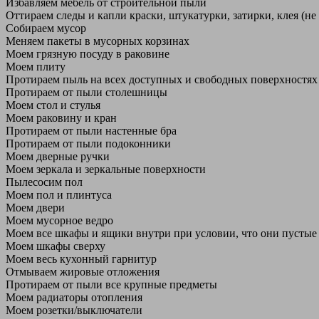
Избавляем мебель от строительной пыли
Оттираем следы и капли краски, штукатурки, затирки, клея (не
Собираем мусор
Меняем пакеты в мусорных корзинах
Моем грязную посуду в раковине
Моем плиту
Протираем пыль на всех доступных и свободных поверхностях
Протираем от пыли столешницы
Моем стол и стулья
Моем раковину и кран
Протираем от пыли настенные бра
Протираем от пыли подоконники
Моем дверные ручки
Моем зеркала и зеркальные поверхности
Пылесосим пол
Моем пол и плинтуса
Моем двери
Моем мусорное ведро
Моем все шкафы и ящики внутри при условии, что они пустые
Моем шкафы сверху
Моем весь кухонный гарнитур
Отмываем жировые отложения
Протираем от пыли все крупные предметы
Моем радиаторы отопления
Моем розетки/выключатели