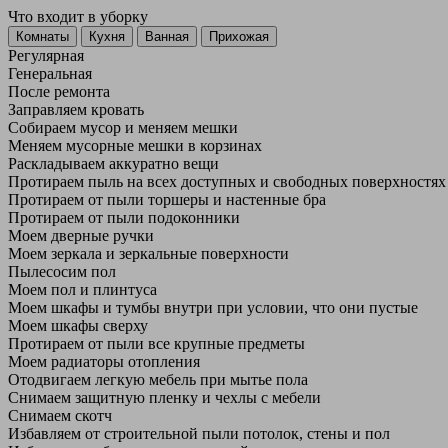
Что входит в уборку
Регу­лярная
Гене­ральная
После ремонта
Заправляем кровать
Собираем мусор и меняем мешки
Меняем мусорные мешки в корзинах
Раскладываем аккуратно вещи
Протираем пыль на всех доступных и свободных поверхностях
Протираем от пыли торшеры и настенные бра
Протираем от пыли подоконники
Моем дверные ручки
Моем зеркала и зеркальные поверхности
Пылесосим пол
Моем пол и плинтуса
Моем шкафы и тумбы внутри при условии, что они пустые
Моем шкафы сверху
Протираем от пыли все крупные предметы
Моем радиаторы отопления
Отодвигаем легкую мебель при мытье пола
Снимаем защитную пленку и чехлы с мебели
Снимаем скотч
Избавляем от строительной пыли потолок, стены и пол