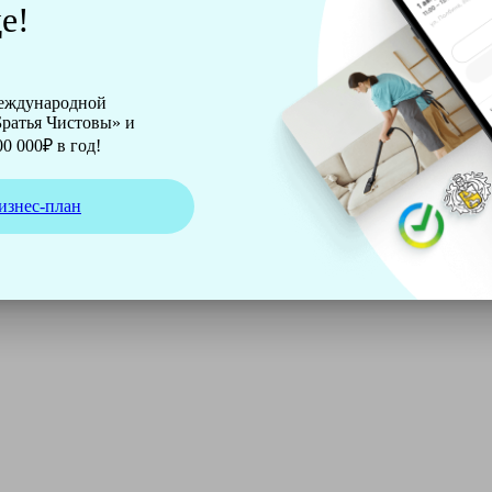
е!
международной
ратья Чистовы» и
0 000₽ в год!
изнес-план
ирмы Soteco, а также утюг, ведро, парогенератор, аппарат д