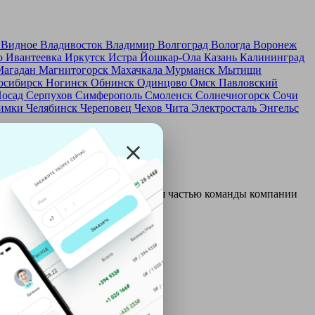
д
Видное
Владивосток
Владимир
Волгоград
Вологда
Воронеж
о
Ивантеевка
Иркутск
Истра
Йошкар-Ола
Казань
Калининград
Магадан
Магнитогорск
Махачкала
Мурманск
Мытищи
осибирск
Ногинск
Обнинск
Одинцово
Омск
Павловский
Посад
Серпухов
Симферополь
Смоленск
Солнечногорск
Сочи
имки
Челябинск
Череповец
Чехов
Чита
Электросталь
Энгельс
и и только после этого становятся частью команды компании
ой: