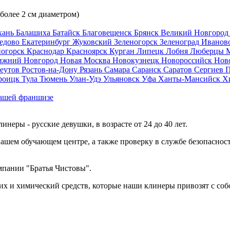
 более 2 см диаметром)
хань
Балашиха
Батайск
Благовещенск
Брянск
Великий Новгоро
едово
Екатеринбург
Жуковский
Зеленогорск
Зеленоград
Иванов
ногорск
Краснодар
Красноярск
Курган
Липецк
Лобня
Люберцы
ижний Новгород
Новая Москва
Новокузнецк
Новороссийск
Нов
еутов
Ростов-на-Дону
Рязань
Самара
Саранск
Саратов
Сергиев 
роицк
Тула
Тюмень
Улан-Удэ
Ульяновск
Уфа
Ханты-Мансийск
Х
ашей франшизе
еры - русские девушки, в возрасте от 24 до 40 лет.
ашем обучающем центре, а также проверку в службе безопасност
мпании "Братья Чистовы".
х и химический средств, которые наши клинеры привозят с соб