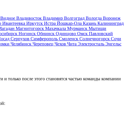
д
Видное
Владивосток
Владимир
Волгоград
Вологда
Воронеж
о
Ивантеевка
Иркутск
Истра
Йошкар-Ола
Казань
Калининград
Магадан
Магнитогорск
Махачкала
Мурманск
Мытищи
осибирск
Ногинск
Обнинск
Одинцово
Омск
Павловский
Посад
Серпухов
Симферополь
Смоленск
Солнечногорск
Сочи
имки
Челябинск
Череповец
Чехов
Чита
Электросталь
Энгельс
и и только после этого становятся частью команды компании
ой: