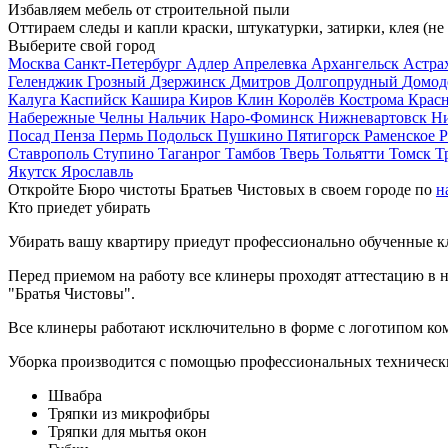
Избавляем мебель от строительной пыли
Оттираем следы и капли краски, штукатурки, затирки, клея (не
Выберите свой город
Москва
Санкт-Петербург
Адлер
Апрелевка
Архангельск
Астра
Геленджик
Грозный
Дзержинск
Дмитров
Долгопрудный
Домод
Калуга
Каспийск
Кашира
Киров
Клин
Королёв
Кострома
Крас
Набережные Челны
Нальчик
Наро-Фоминск
Нижневартовск
Н
Посад
Пенза
Пермь
Подольск
Пушкино
Пятигорск
Раменское
Р
Ставрополь
Ступино
Таганрог
Тамбов
Тверь
Тольятти
Томск
Т
Якутск
Ярославль
Откройте Бюро чистоты Братьев Чистовых в своем городе по
н
Кто приедет убирать
Убирать вашу квартиру приедут профессионально обученные клин
Перед приемом на работу все клинеры проходят аттестацию в н
"Братья Чистовы".
Все клинеры работают исключительно в форме с логотипом ко
Уборка производится с помощью профессиональных технически
Швабра
Тряпки из микрофибры
Тряпки для мытья окон