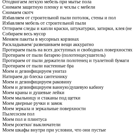
Отодвигаем легкую мебель при мытье пола
Снимаем защитную пленку и чехлы с мебели
Снимаем скотч
Избавляем от строительной пыли потолок, стены и пол
Избавляем мебель от строительной пыли
Оттираем следы и капли краски, штукатурки, затирки, клея (не
Собираем весь мусор
Меняем пакеты в мусорных корзинах
Раскладываем/ развешиваем вещи аккуратно
Протираем пыль на всех доступных и свободных поверхностях
Протираем от пыли батарею (полотенцесушитель)
Протираем от пыли держатели полотенец и туалетной бумаги
Протираем от пыли настенные бра
Моем и дезинфицируем унитаз
Натираем до блеска сантехнику
Моем и дезинфицируем раковину
Моем и дезинфицируем ванную/душевую кабину
Моем краны и душевые лейки
Моем мыльницу и стаканы под щетки
Моем дверные ручки и замок
Моем зеркала и зеркальные поверхности
Пылесосим пол
Моем пол и плинтуса
Моем розетки/ выключатели
Моем шкафы внутри при условии, что они пустые