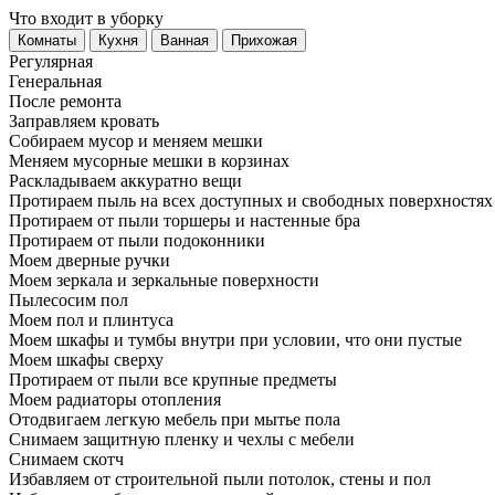
Что входит в уборку
Регу­лярная
Гене­ральная
После ремонта
Заправляем кровать
Собираем мусор и меняем мешки
Меняем мусорные мешки в корзинах
Раскладываем аккуратно вещи
Протираем пыль на всех доступных и свободных поверхностях
Протираем от пыли торшеры и настенные бра
Протираем от пыли подоконники
Моем дверные ручки
Моем зеркала и зеркальные поверхности
Пылесосим пол
Моем пол и плинтуса
Моем шкафы и тумбы внутри при условии, что они пустые
Моем шкафы сверху
Протираем от пыли все крупные предметы
Моем радиаторы отопления
Отодвигаем легкую мебель при мытье пола
Снимаем защитную пленку и чехлы с мебели
Снимаем скотч
Избавляем от строительной пыли потолок, стены и пол