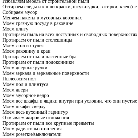
Избавляем мебель от строительной пыли
Оттираем следы и капли краски, штукатурки, затирки, клея (не
Собираем мусор
Меняем пакеты в мусорных корзинах
Моем грязную посуду в раковине
Моем плиту
Протираем пыль на всех доступных и свободных поверхностях
Протираем от пыли столешницы
Моем стол и стулья
Моем раковину и кран
Протираем от пыли настенные бра
Протираем от пыли подоконники
Моем дверные ручки
Моем зеркала и зеркальные поверхности
Пылесосим пол
Моем пол и плинтуса
Моем двери
Моем мусорное ведро
Моем все шкафы и ящики внутри при условии, что они пустые
Моем шкафы сверху
Моем весь кухонный гарнитур
Отмываем жировые отложения
Протираем от пыли все крупные предметы
Моем радиаторы отопления
Моем розетки/выключатели