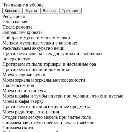
Что входит в уборку
Регу­лярная
Гене­ральная
После ремонта
Заправляем кровать
Собираем мусор и меняем мешки
Меняем мусорные мешки в корзинах
Раскладываем аккуратно вещи
Протираем пыль на всех доступных и свободных
поверхностях
Протираем от пыли торшеры и настенные бра
Протираем от пыли подоконники
Моем дверные ручки
Моем зеркала и зеркальные поверхности
Пылесосим пол
Моем пол и плинтуса
Моем шкафы и тумбы внутри при условии, что они пустые
Моем шкафы сверху
Протираем от пыли все крупные предметы
Моем радиаторы отопления
Отодвигаем легкую мебель при мытье пола
Снимаем защитную пленку и чехлы с мебели
Снимаем скотч