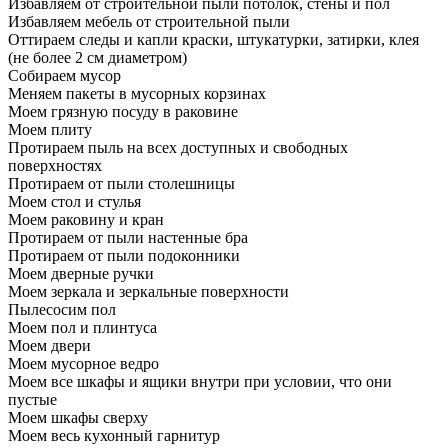
Избавляем от строительной пыли потолок, стены и пол
Избавляем мебель от строительной пыли
Оттираем следы и капли краски, штукатурки, затирки, клея
(не более 2 см диаметром)
Собираем мусор
Меняем пакеты в мусорных корзинах
Моем грязную посуду в раковине
Моем плиту
Протираем пыль на всех доступных и свободных
поверхностях
Протираем от пыли столешницы
Моем стол и стулья
Моем раковину и кран
Протираем от пыли настенные бра
Протираем от пыли подоконники
Моем дверные ручки
Моем зеркала и зеркальные поверхности
Пылесосим пол
Моем пол и плинтуса
Моем двери
Моем мусорное ведро
Моем все шкафы и ящики внутри при условии, что они
пустые
Моем шкафы сверху
Моем весь кухонный гарнитур