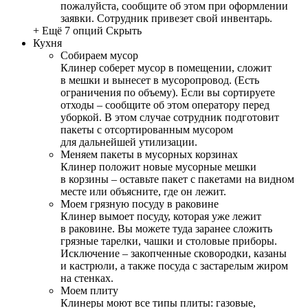
пожалуйста, сообщите об этом при оформлении
заявки. Сотрудник привезет свой инвентарь.
+ Ещё 7 опций
Скрыть
Кухня
Собираем мусор
Клинер соберет мусор в помещении, сложит
в мешки и вынесет в мусоропровод. (Есть
ограничения по объему). Если вы сортируете
отходы – сообщите об этом оператору перед
уборкой. В этом случае сотрудник подготовит
пакеты с отсортированным мусором
для дальнейшей утилизации.
Меняем пакеты в мусорных корзинах
Клинер положит новые мусорные мешки
в корзины – оставьте пакет с пакетами на видном
месте или объясните, где он лежит.
Моем грязную посуду в раковине
Клинер вымоет посуду, которая уже лежит
в раковине. Вы можете туда заранее сложить
грязные тарелки, чашки и столовые приборы.
Исключение – закопченные сковородки, казаны
и кастрюли, а также посуда с застарелым жиром
на стенках.
Моем плиту
Клинеры моют все типы плиты: газовые,