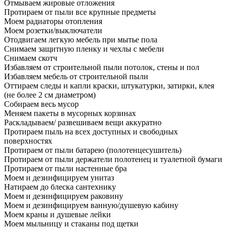
Отмываем жировые отложения
Протираем от пыли все крупные предметы
Моем радиаторы отопления
Моем розетки/выключатели
Отодвигаем легкую мебель при мытье пола
Снимаем защитную пленку и чехлы с мебели
Снимаем скотч
Избавляем от строительной пыли потолок, стены и пол
Избавляем мебель от строительной пыли
Оттираем следы и капли краски, штукатурки, затирки, клея
(не более 2 см диаметром)
Собираем весь мусор
Меняем пакеты в мусорных корзинах
Раскладываем/ развешиваем вещи аккуратно
Протираем пыль на всех доступных и свободных
поверхностях
Протираем от пыли батарею (полотенцесушитель)
Протираем от пыли держатели полотенец и туалетной бумаги
Протираем от пыли настенные бра
Моем и дезинфицируем унитаз
Натираем до блеска сантехнику
Моем и дезинфицируем раковину
Моем и дезинфицируем ванную/душевую кабину
Моем краны и душевые лейки
Моем мыльницу и стаканы под щетки