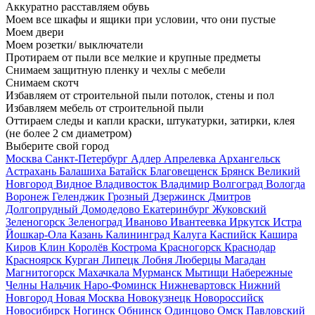
Аккуратно расставляем обувь
Моем все шкафы и ящики при условии, что они пустые
Моем двери
Моем розетки/ выключатели
Протираем от пыли все мелкие и крупные предметы
Снимаем защитную пленку и чехлы с мебели
Снимаем скотч
Избавляем от строительной пыли потолок, стены и пол
Избавляем мебель от строительной пыли
Оттираем следы и капли краски, штукатурки, затирки, клея
(не более 2 см диаметром)
Выберите свой город
Москва
Санкт-Петербург
Адлер
Апрелевка
Архангельск
Астрахань
Балашиха
Батайск
Благовещенск
Брянск
Великий
Новгород
Видное
Владивосток
Владимир
Волгоград
Вологда
Воронеж
Геленджик
Грозный
Дзержинск
Дмитров
Долгопрудный
Домодедово
Екатеринбург
Жуковский
Зеленогорск
Зеленоград
Иваново
Ивантеевка
Иркутск
Истра
Йошкар-Ола
Казань
Калининград
Калуга
Каспийск
Кашира
Киров
Клин
Королёв
Кострома
Красногорск
Краснодар
Красноярск
Курган
Липецк
Лобня
Люберцы
Магадан
Магнитогорск
Махачкала
Мурманск
Мытищи
Набережные
Челны
Нальчик
Наро-Фоминск
Нижневартовск
Нижний
Новгород
Новая Москва
Новокузнецк
Новороссийск
Новосибирск
Ногинск
Обнинск
Одинцово
Омск
Павловский