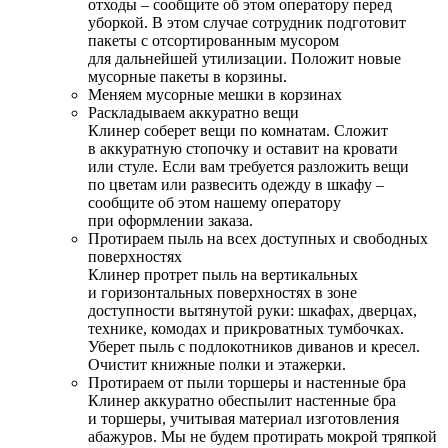
отходы – сообщите об этом оператору перед
уборкой. В этом случае сотрудник подготовит
пакеты с отсортированным мусором
для дальнейшей утилизации. Положит новые
мусорные пакеты в корзины.
Меняем мусорные мешки в корзинах
Раскладываем аккуратно вещи
Клинер соберет вещи по комнатам. Сложит
в аккуратную стопочку и оставит на кровати
или стуле. Если вам требуется разложить вещи
по цветам или развесить одежду в шкафу –
сообщите об этом нашему оператору
при оформлении заказа.
Протираем пыль на всех доступных и свободных
поверхностях
Клинер протрет пыль на вертикальных
и горизонтальных поверхностях в зоне
доступности вытянутой руки: шкафах, дверцах,
технике, комодах и прикроватных тумбочках.
Уберет пыль с подлокотников диванов и кресел.
Очистит книжные полки и этажерки.
Протираем от пыли торшеры и настенные бра
Клинер аккуратно обеспылит настенные бра
и торшеры, учитывая материал изготовления
абажуров. Мы не будем протирать мокрой тряпкой