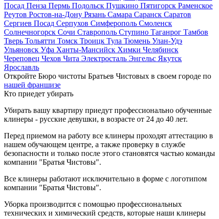
Посад
Пенза
Пермь
Подольск
Пушкино
Пятигорск
Раменское
Реутов
Ростов-на-Дону
Рязань
Самара
Саранск
Саратов
Сергиев Посад
Серпухов
Симферополь
Смоленск
Солнечногорск
Сочи
Ставрополь
Ступино
Таганрог
Тамбов
Тверь
Тольятти
Томск
Троицк
Тула
Тюмень
Улан-Удэ
Ульяновск
Уфа
Ханты-Мансийск
Химки
Челябинск
Череповец
Чехов
Чита
Электросталь
Энгельс
Якутск
Ярославль
Откройте Бюро чистоты Братьев Чистовых в своем городе по
нашей франшизе
Кто приедет убирать
Убирать вашу квартиру приедут профессионально обученные
клинеры - русские девушки, в возрасте от 24 до 40 лет.
Перед приемом на работу все клинеры проходят аттестацию в
нашем обучающем центре, а также проверку в службе
безопасности и только после этого становятся частью команды
компании "Братья Чистовы".
Все клинеры работают исключительно в форме с логотипом
компании "Братья Чистовы".
Уборка производится с помощью профессиональных
технических и химический средств, которые наши клинеры