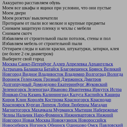
Аккуратно расставляем обувь
Моем все шкафы и ящики при условии, что они пустые
Моем двери
Моем розетки/ выключатели
Протираем от пыли все мелкие и крупные предметы
Снимаем защитную пленку и чехлы с мебели
Снимаем скотч
Избавляем от строительной пыли потолок, стены и пол
Избавляем мебель от строительной пыли
Оттираем следы и капли краски, штукатурки, затирки, клея
(не более 2 см диаметром)
Выберите свой город
Москва
Санкт-Петербург
Адлер
Апрелевка
Архангельск
Астрахань
Балашиха
Батайск
Благовещенск
Брянск
Великий
Новгород
Видное
Владивосток
Владимир
Волгоград
Вологда
Воронеж
Геленджик
Грозный
Дзержинск
Дмитров
Долгопрудный
Домодедово
Екатеринбург
Жуковский
Зеленогорск
Зеленоград
Иваново
Ивантеевка
Иркутск
Истра
Йошкар-Ола
Казань
Калининград
Калуга
Каспийск
Кашира
Киров
Клин
Королёв
Кострома
Красногорск
Краснодар
Красноярск
Курган
Липецк
Лобня
Люберцы
Магадан
Магнитогорск
Махачкала
Мурманск
Мытищи
Набережные
Челны
Нальчик
Наро-Фоминск
Нижневартовск
Нижний
Новгород
Новая Москва
Новокузнецк
Новороссийск
Новосибирск
Ногинск
Обнинск
Одинцово
Омск
Павловский