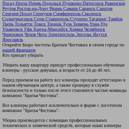
Посад
Пенза
Пермь
Подольск
Пушкино
Пятигорск
Раменское
Реутов
Ростов-на-Дону
Рязань
Самара
Саранск
Саратов
Сергиев Посад
Серпухов
Симферополь
Смоленск
Солнечногорск
Сочи
Ставрополь
Ступино
Таганрог
Тамбов
Тверь
Тольятти
Томск
Троицк
Тула
Тюмень
Улан-Удэ
Ульяновск
Уфа
Ханты-Мансийск
Химки
Челябинск
Череповец
Чехов
Чита
Электросталь
Энгельс
Якутск
Ярославль
Откройте Бюро чистоты Братьев Чистовых в своем городе по
нашей франшизе
Кто приедет убирать
Убирать вашу квартиру приедут профессионально обученные
клинеры - русские девушки, в возрасте от 24 до 40 лет.
Перед приемом на работу все клинеры проходят аттестацию в
нашем обучающем центре, а также проверку в службе
безопасности и только после этого становятся частью команды
компании "Братья Чистовы".
Все клинеры работают исключительно в форме с логотипом
компании "Братья Чистовы".
Уборка производится с помощью профессиональных
технических и химический средств, которые наши клинеры