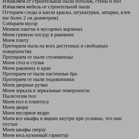
Избавляем от строительной пыли потолок, стены и пол
Избавляем мебель от строительной пыли
Оттираем следы и капли краски, штукатурки, затирки, клея
(не более 2 см диаметром)
Собираем мусор
Меняем пакеты в мусорных корзинах
Моем грязную посуду в раковине
Моем плиту
Протираем пыль на всех доступных и свободных
поверхностях
Протираем от пыли столешницы
Моем стол и стулья
Моем раковину и кран
Протираем от пыли настенные бра
Протираем от пыли подоконники
Моем дверные ручки
Моем зеркала и зеркальные поверхности
Пылесосим пол
Моем пол и плинтуса
Моем двери
Моем мусорное ведро
Моем все шкафы и ящики внутри при условии, что они
пустые
Моем шкафы сверху
Моем весь кухонный гарнитур