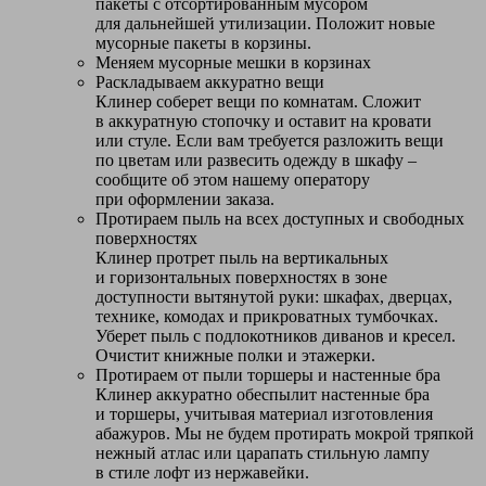
пакеты с отсортированным мусором
для дальнейшей утилизации. Положит новые
мусорные пакеты в корзины.
Меняем мусорные мешки в корзинах
Раскладываем аккуратно вещи
Клинер соберет вещи по комнатам. Сложит
в аккуратную стопочку и оставит на кровати
или стуле. Если вам требуется разложить вещи
по цветам или развесить одежду в шкафу –
сообщите об этом нашему оператору
при оформлении заказа.
Протираем пыль на всех доступных и свободных
поверхностях
Клинер протрет пыль на вертикальных
и горизонтальных поверхностях в зоне
доступности вытянутой руки: шкафах, дверцах,
технике, комодах и прикроватных тумбочках.
Уберет пыль с подлокотников диванов и кресел.
Очистит книжные полки и этажерки.
Протираем от пыли торшеры и настенные бра
Клинер аккуратно обеспылит настенные бра
и торшеры, учитывая материал изготовления
абажуров. Мы не будем протирать мокрой тряпкой
нежный атлас или царапать стильную лампу
в стиле лофт из нержавейки.