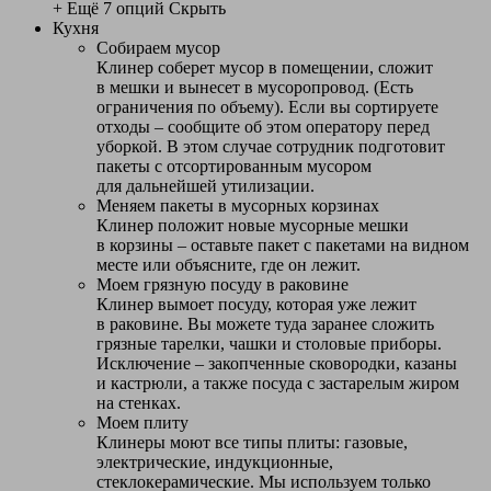
+ Ещё 7 опций
Скрыть
Кухня
Собираем мусор
Клинер соберет мусор в помещении, сложит
в мешки и вынесет в мусоропровод. (Есть
ограничения по объему). Если вы сортируете
отходы – сообщите об этом оператору перед
уборкой. В этом случае сотрудник подготовит
пакеты с отсортированным мусором
для дальнейшей утилизации.
Меняем пакеты в мусорных корзинах
Клинер положит новые мусорные мешки
в корзины – оставьте пакет с пакетами на видном
месте или объясните, где он лежит.
Моем грязную посуду в раковине
Клинер вымоет посуду, которая уже лежит
в раковине. Вы можете туда заранее сложить
грязные тарелки, чашки и столовые приборы.
Исключение – закопченные сковородки, казаны
и кастрюли, а также посуда с застарелым жиром
на стенках.
Моем плиту
Клинеры моют все типы плиты: газовые,
электрические, индукционные,
стеклокерамические. Мы используем только