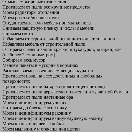
Отмываем жировые отложения
Протираем от пыли все крупные предметы
Моем радиаторы отопления
Моем розетки/выключатели
Отодвигаем легкую мебель при мытье пола
Снимаем защитную пленку и чехлы с мебели
Снимаем скотч
Избавляем от строительной пыли потолок, стены и пол
Избавляем мебель от строительной пыли
Оттираем следы и капли краски, штукатурки, затирки, клея
(не более 2 см диаметром)
Собираем весь мусор
Меняем пакеты в мусорных корзинах
Раскладываем/ развешиваем вещи аккуратно
Протираем пыль на всех доступных и свободных
поверхностях
Протираем от пыли батарею (полотенцесушитель)
Протираем от пыли держатели полотенец и туалетной бумаги
Протираем от пыли настенные бра
Моем и дезинфицируем унитаз
Натираем до блеска сантехнику
Моем и дезинфицируем раковину
Моем и дезинфицируем ванную/душевую кабину
Моем краны и душевые лейки
Моем мыльницу и стаканы под щетки