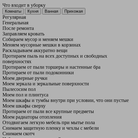
Что входит в уборку
Регу­лярная
Гене­ральная
После ремонта
Заправляем кровать
Собираем мусор и меняем мешки
Меняем мусорные мешки в корзинах
Раскладываем аккуратно вещи
Протираем пыль на всех доступных и свободных
поверхностях
Протираем от пыли торшеры и настенные бра
Протираем от пыли подоконники
Моем дверные ручки
Моем зеркала и зеркальные поверхности
Пылесосим пол
Моем пол и плинтуса
Моем шкафы и тумбы внутри при условии, что они пустые
Моем шкафы сверху
Протираем от пыли все крупные предметы
Моем радиаторы отопления
Отодвигаем легкую мебель при мытье пола
Снимаем защитную пленку и чехлы с мебели
Снимаем скотч