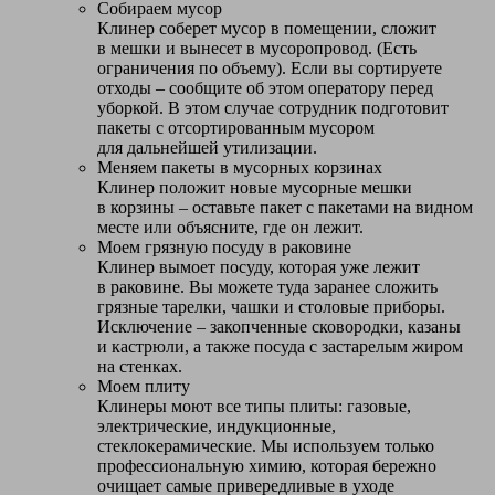
Собираем мусор
Клинер соберет мусор в помещении, сложит
в мешки и вынесет в мусоропровод. (Есть
ограничения по объему). Если вы сортируете
отходы – сообщите об этом оператору перед
уборкой. В этом случае сотрудник подготовит
пакеты с отсортированным мусором
для дальнейшей утилизации.
Меняем пакеты в мусорных корзинах
Клинер положит новые мусорные мешки
в корзины – оставьте пакет с пакетами на видном
месте или объясните, где он лежит.
Моем грязную посуду в раковине
Клинер вымоет посуду, которая уже лежит
в раковине. Вы можете туда заранее сложить
грязные тарелки, чашки и столовые приборы.
Исключение – закопченные сковородки, казаны
и кастрюли, а также посуда с застарелым жиром
на стенках.
Моем плиту
Клинеры моют все типы плиты: газовые,
электрические, индукционные,
стеклокерамические. Мы используем только
профессиональную химию, которая бережно
очищает самые привередливые в уходе