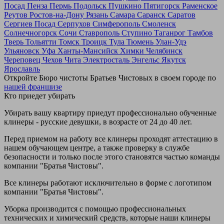
Посад
Пенза
Пермь
Подольск
Пушкино
Пятигорск
Раменское
Реутов
Ростов-на-Дону
Рязань
Самара
Саранск
Саратов
Сергиев Посад
Серпухов
Симферополь
Смоленск
Солнечногорск
Сочи
Ставрополь
Ступино
Таганрог
Тамбов
Тверь
Тольятти
Томск
Троицк
Тула
Тюмень
Улан-Удэ
Ульяновск
Уфа
Ханты-Мансийск
Химки
Челябинск
Череповец
Чехов
Чита
Электросталь
Энгельс
Якутск
Ярославль
Откройте Бюро чистоты Братьев Чистовых в своем городе по
нашей франшизе
Кто приедет убирать
Убирать вашу квартиру приедут профессионально обученные
клинеры - русские девушки, в возрасте от 24 до 40 лет.
Перед приемом на работу все клинеры проходят аттестацию в
нашем обучающем центре, а также проверку в службе
безопасности и только после этого становятся частью команды
компании "Братья Чистовы".
Все клинеры работают исключительно в форме с логотипом
компании "Братья Чистовы".
Уборка производится с помощью профессиональных
технических и химический средств, которые наши клинеры