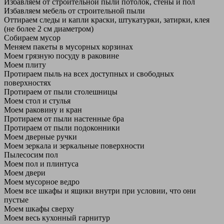
Избавляем от строительной пыли потолок, стены и пол
Избавляем мебель от строительной пыли
Оттираем следы и капли краски, штукатурки, затирки, клея
(не более 2 см диаметром)
Собираем мусор
Меняем пакеты в мусорных корзинах
Моем грязную посуду в раковине
Моем плиту
Протираем пыль на всех доступных и свободных
поверхностях
Протираем от пыли столешницы
Моем стол и стулья
Моем раковину и кран
Протираем от пыли настенные бра
Протираем от пыли подоконники
Моем дверные ручки
Моем зеркала и зеркальные поверхности
Пылесосим пол
Моем пол и плинтуса
Моем двери
Моем мусорное ведро
Моем все шкафы и ящики внутри при условии, что они
пустые
Моем шкафы сверху
Моем весь кухонный гарнитур