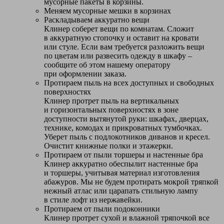
мусорные пакеты в корзины.
Меняем мусорные мешки в корзинах
Раскладываем аккуратно вещи
Клинер соберет вещи по комнатам. Сложит
в аккуратную стопочку и оставит на кровати
или стуле. Если вам требуется разложить вещи
по цветам или развесить одежду в шкафу –
сообщите об этом нашему оператору
при оформлении заказа.
Протираем пыль на всех доступных и свободных
поверхностях
Клинер протрет пыль на вертикальных
и горизонтальных поверхностях в зоне
доступности вытянутой руки: шкафах, дверцах,
технике, комодах и прикроватных тумбочках.
Уберет пыль с подлокотников диванов и кресел.
Очистит книжные полки и этажерки.
Протираем от пыли торшеры и настенные бра
Клинер аккуратно обеспылит настенные бра
и торшеры, учитывая материал изготовления
абажуров. Мы не будем протирать мокрой тряпкой
нежный атлас или царапать стильную лампу
в стиле лофт из нержавейки.
Протираем от пыли подоконники
Клинер протрет сухой и влажной тряпочкой все