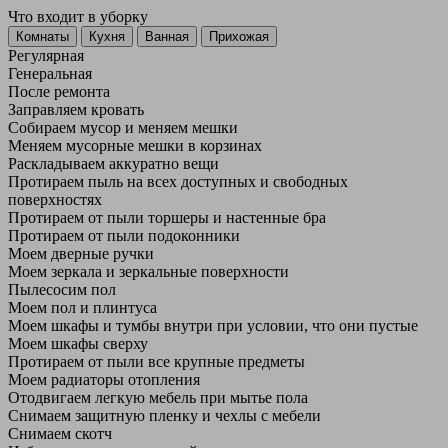
Что входит в уборку
Регу­лярная
Гене­ральная
После ремонта
Заправляем кровать
Собираем мусор и меняем мешки
Меняем мусорные мешки в корзинах
Раскладываем аккуратно вещи
Протираем пыль на всех доступных и свободных
поверхностях
Протираем от пыли торшеры и настенные бра
Протираем от пыли подоконники
Моем дверные ручки
Моем зеркала и зеркальные поверхности
Пылесосим пол
Моем пол и плинтуса
Моем шкафы и тумбы внутри при условии, что они пустые
Моем шкафы сверху
Протираем от пыли все крупные предметы
Моем радиаторы отопления
Отодвигаем легкую мебель при мытье пола
Снимаем защитную пленку и чехлы с мебели
Снимаем скотч