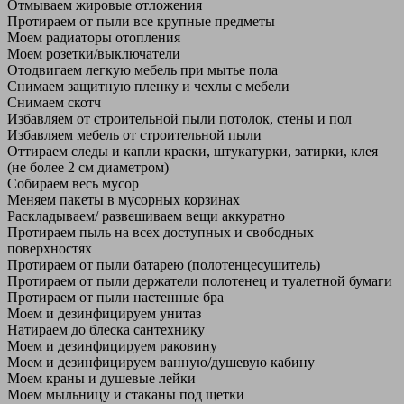
Отмываем жировые отложения
Протираем от пыли все крупные предметы
Моем радиаторы отопления
Моем розетки/выключатели
Отодвигаем легкую мебель при мытье пола
Снимаем защитную пленку и чехлы с мебели
Снимаем скотч
Избавляем от строительной пыли потолок, стены и пол
Избавляем мебель от строительной пыли
Оттираем следы и капли краски, штукатурки, затирки, клея
(не более 2 см диаметром)
Собираем весь мусор
Меняем пакеты в мусорных корзинах
Раскладываем/ развешиваем вещи аккуратно
Протираем пыль на всех доступных и свободных
поверхностях
Протираем от пыли батарею (полотенцесушитель)
Протираем от пыли держатели полотенец и туалетной бумаги
Протираем от пыли настенные бра
Моем и дезинфицируем унитаз
Натираем до блеска сантехнику
Моем и дезинфицируем раковину
Моем и дезинфицируем ванную/душевую кабину
Моем краны и душевые лейки
Моем мыльницу и стаканы под щетки