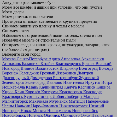
Аккуратно расставляем обувь
Моем все шкафы и ящики при условии, что они пустые
Моем двери
Моем розетки/ выключатели
Протираем от пыли все мелкие и крупные предметы
Снимаем защитную пленку и чехлы с мебели
Снимаем скотч
Избавляем от строительной пыли потолок, стены и пол
Избавляем мебель от строительной пыли
Оттираем следы и капли краски, штукатурки, затирки, клея
(не более 2 см диаметром)
Выберите свой город
Москва
Санкт-Петербург
Адлер
Апрелевка
Архангельск
Астрахань
Балашиха
Батайск
Благовещенск
Брянск
Великий
Новгород
Видное
Владивосток
Владимир
Волгоград
Вологда
Воронеж
Геленджик
Грозный
Дзержинск
Дмитров
Долгопрудный
Домодедово
Екатеринбург
Жуковский
Зеленогорск
Зеленоград
Иваново
Ивантеевка
Иркутск
Истра
Йошкар-Ола
Казань
Калининград
Калуга
Каспийск
Кашира
Киров
Клин
Королёв
Кострома
Красногорск
Краснодар
Красноярск
Курган
Липецк
Лобня
Люберцы
Магадан
Магнитогорск
Махачкала
Мурманск
Мытищи
Набережные
Челны
Нальчик
Наро-Фоминск
Нижневартовск
Нижний
Новгород
Новая Москва
Новокузнецк
Новороссийск
Новосибирск
Ногинск
Обнинск
Одинцово
Омск
Павловский