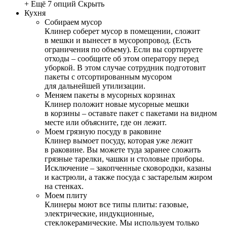
+ Ещё 7 опций
Скрыть
Кухня
Собираем мусор
Клинер соберет мусор в помещении, сложит
в мешки и вынесет в мусоропровод. (Есть
ограничения по объему). Если вы сортируете
отходы – сообщите об этом оператору перед
уборкой. В этом случае сотрудник подготовит
пакеты с отсортированным мусором
для дальнейшей утилизации.
Меняем пакеты в мусорных корзинах
Клинер положит новые мусорные мешки
в корзины – оставьте пакет с пакетами на видном
месте или объясните, где он лежит.
Моем грязную посуду в раковине
Клинер вымоет посуду, которая уже лежит
в раковине. Вы можете туда заранее сложить
грязные тарелки, чашки и столовые приборы.
Исключение – закопченные сковородки, казаны
и кастрюли, а также посуда с застарелым жиром
на стенках.
Моем плиту
Клинеры моют все типы плиты: газовые,
электрические, индукционные,
стеклокерамические. Мы используем только