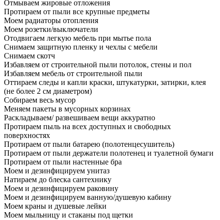
Отмываем жировые отложения
Протираем от пыли все крупные предметы
Моем радиаторы отопления
Моем розетки/выключатели
Отодвигаем легкую мебель при мытье пола
Снимаем защитную пленку и чехлы с мебели
Снимаем скотч
Избавляем от строительной пыли потолок, стены и пол
Избавляем мебель от строительной пыли
Оттираем следы и капли краски, штукатурки, затирки, клея
(не более 2 см диаметром)
Собираем весь мусор
Меняем пакеты в мусорных корзинах
Раскладываем/ развешиваем вещи аккуратно
Протираем пыль на всех доступных и свободных
поверхностях
Протираем от пыли батарею (полотенцесушитель)
Протираем от пыли держатели полотенец и туалетной бумаги
Протираем от пыли настенные бра
Моем и дезинфицируем унитаз
Натираем до блеска сантехнику
Моем и дезинфицируем раковину
Моем и дезинфицируем ванную/душевую кабину
Моем краны и душевые лейки
Моем мыльницу и стаканы под щетки