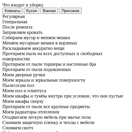
Что входит в уборку
Регу­лярная
Гене­ральная
После ремонта
Заправляем кровать
Собираем мусор и меняем мешки
Меняем мусорные мешки в корзинах
Раскладываем аккуратно вещи
Протираем пыль на всех доступных и свободных
поверхностях
Протираем от пыли торшеры и настенные бра
Протираем от пыли подоконники
Моем дверные ручки
Моем зеркала и зеркальные поверхности
Пылесосим пол
Моем пол и плинтуса
Моем шкафы и тумбы внутри при условии, что они пустые
Моем шкафы сверху
Протираем от пыли все крупные предметы
Моем радиаторы отопления
Отодвигаем легкую мебель при мытье пола
Снимаем защитную пленку и чехлы с мебели
Снимаем скотч