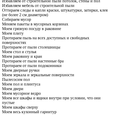
Избавляем от строительной пыли потолок, стены и пол
Избавляем мебель от строительной пыли
Оттираем следы и капли краски, штукатурки, затирки, клея
(не более 2 см диаметром)
Собираем мусор
Меняем пакеты в мусорных корзинах
Моем грязную посуду в раковине
Моем плиту
Протираем пыль на всех доступных и свободных
поверхностях
Протираем от пыли столешницы
Моем стол и стулья
Моем раковину и кран
Протираем от пыли настенные бра
Протираем от пыли подоконники
Моем дверные ручки
Моем зеркала и зеркальные поверхности
Пылесосим пол
Моем пол и плинтуса
Моем двери
Моем мусорное ведро
Моем все шкафы и ящики внутри при условии, что они
пустые
Моем шкафы сверху
Моем весь кухонный гарнитур