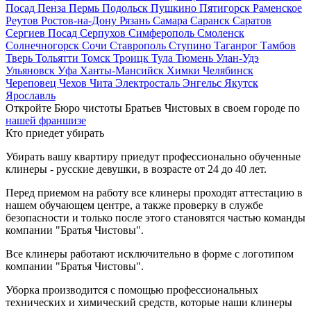
Посад
Пенза
Пермь
Подольск
Пушкино
Пятигорск
Раменское
Реутов
Ростов-на-Дону
Рязань
Самара
Саранск
Саратов
Сергиев Посад
Серпухов
Симферополь
Смоленск
Солнечногорск
Сочи
Ставрополь
Ступино
Таганрог
Тамбов
Тверь
Тольятти
Томск
Троицк
Тула
Тюмень
Улан-Удэ
Ульяновск
Уфа
Ханты-Мансийск
Химки
Челябинск
Череповец
Чехов
Чита
Электросталь
Энгельс
Якутск
Ярославль
Откройте Бюро чистоты Братьев Чистовых в своем городе по
нашей франшизе
Кто приедет убирать
Убирать вашу квартиру приедут профессионально обученные
клинеры - русские девушки, в возрасте от 24 до 40 лет.
Перед приемом на работу все клинеры проходят аттестацию в
нашем обучающем центре, а также проверку в службе
безопасности и только после этого становятся частью команды
компании "Братья Чистовы".
Все клинеры работают исключительно в форме с логотипом
компании "Братья Чистовы".
Уборка производится с помощью профессиональных
технических и химический средств, которые наши клинеры