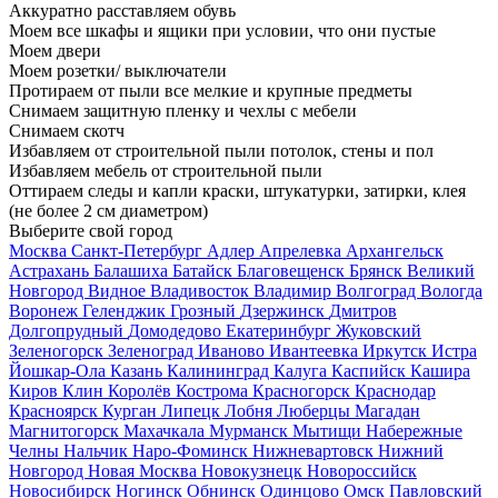
Аккуратно расставляем обувь
Моем все шкафы и ящики при условии, что они пустые
Моем двери
Моем розетки/ выключатели
Протираем от пыли все мелкие и крупные предметы
Снимаем защитную пленку и чехлы с мебели
Снимаем скотч
Избавляем от строительной пыли потолок, стены и пол
Избавляем мебель от строительной пыли
Оттираем следы и капли краски, штукатурки, затирки, клея
(не более 2 см диаметром)
Выберите свой город
Москва
Санкт-Петербург
Адлер
Апрелевка
Архангельск
Астрахань
Балашиха
Батайск
Благовещенск
Брянск
Великий
Новгород
Видное
Владивосток
Владимир
Волгоград
Вологда
Воронеж
Геленджик
Грозный
Дзержинск
Дмитров
Долгопрудный
Домодедово
Екатеринбург
Жуковский
Зеленогорск
Зеленоград
Иваново
Ивантеевка
Иркутск
Истра
Йошкар-Ола
Казань
Калининград
Калуга
Каспийск
Кашира
Киров
Клин
Королёв
Кострома
Красногорск
Краснодар
Красноярск
Курган
Липецк
Лобня
Люберцы
Магадан
Магнитогорск
Махачкала
Мурманск
Мытищи
Набережные
Челны
Нальчик
Наро-Фоминск
Нижневартовск
Нижний
Новгород
Новая Москва
Новокузнецк
Новороссийск
Новосибирск
Ногинск
Обнинск
Одинцово
Омск
Павловский