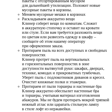
пакеты с отсортированным мусором
для дальнейшей утилизации. Положит новые
мусорные пакеты в корзины.
Меняем мусорные мешки в корзинах
Раскладываем аккуратно вещи
Клинер соберет вещи по комнатам. Сложит
в аккуратную стопочку и оставит на кровати
или стуле. Если вам требуется разложить вещи
по цветам или развесить одежду в шкафу –
сообщите об этом нашему оператору
при оформлении заказа.
Протираем пыль на всех доступных и свободных
поверхностях
Клинер протрет пыль на вертикальных
и горизонтальных поверхностях в зоне
доступности вытянутой руки: шкафах, дверцах,
технике, комодах и прикроватных тумбочках.
Уберет пыль с подлокотников диванов и кресел.
Очистит книжные полки и этажерки.
Протираем от пыли торшеры и настенные бра
Клинер аккуратно обеспылит настенные бра
и торшеры, учитывая материал изготовления
абажуров. Мы не будем протирать мокрой тряпкой
нежный атлас или царапать стильную лампу
в стиле лофт из нержавейки.