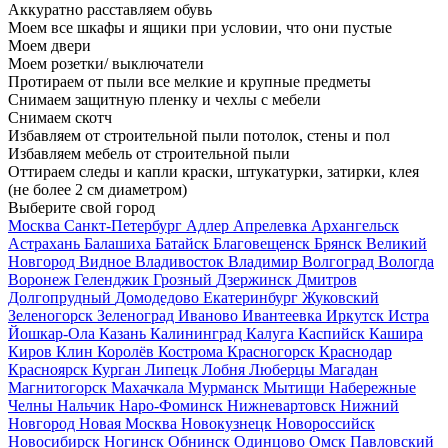
Аккуратно расставляем обувь
Моем все шкафы и ящики при условии, что они пустые
Моем двери
Моем розетки/ выключатели
Протираем от пыли все мелкие и крупные предметы
Снимаем защитную пленку и чехлы с мебели
Снимаем скотч
Избавляем от строительной пыли потолок, стены и пол
Избавляем мебель от строительной пыли
Оттираем следы и капли краски, штукатурки, затирки, клея
(не более 2 см диаметром)
Выберите свой город
Москва
Санкт-Петербург
Адлер
Апрелевка
Архангельск
Астрахань
Балашиха
Батайск
Благовещенск
Брянск
Великий
Новгород
Видное
Владивосток
Владимир
Волгоград
Вологда
Воронеж
Геленджик
Грозный
Дзержинск
Дмитров
Долгопрудный
Домодедово
Екатеринбург
Жуковский
Зеленогорск
Зеленоград
Иваново
Ивантеевка
Иркутск
Истра
Йошкар-Ола
Казань
Калининград
Калуга
Каспийск
Кашира
Киров
Клин
Королёв
Кострома
Красногорск
Краснодар
Красноярск
Курган
Липецк
Лобня
Люберцы
Магадан
Магнитогорск
Махачкала
Мурманск
Мытищи
Набережные
Челны
Нальчик
Наро-Фоминск
Нижневартовск
Нижний
Новгород
Новая Москва
Новокузнецк
Новороссийск
Новосибирск
Ногинск
Обнинск
Одинцово
Омск
Павловский