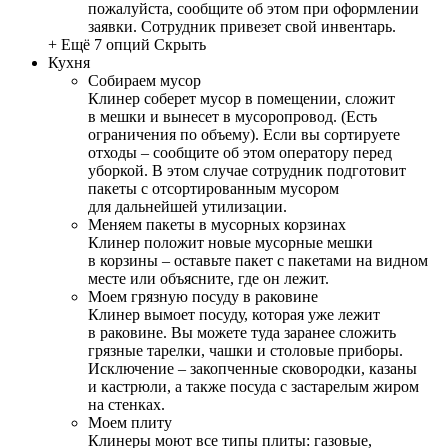
пожалуйста, сообщите об этом при оформлении
заявки. Сотрудник привезет свой инвентарь.
+ Ещё 7 опций
Скрыть
Кухня
Собираем мусор
Клинер соберет мусор в помещении, сложит
в мешки и вынесет в мусоропровод. (Есть
ограничения по объему). Если вы сортируете
отходы – сообщите об этом оператору перед
уборкой. В этом случае сотрудник подготовит
пакеты с отсортированным мусором
для дальнейшей утилизации.
Меняем пакеты в мусорных корзинах
Клинер положит новые мусорные мешки
в корзины – оставьте пакет с пакетами на видном
месте или объясните, где он лежит.
Моем грязную посуду в раковине
Клинер вымоет посуду, которая уже лежит
в раковине. Вы можете туда заранее сложить
грязные тарелки, чашки и столовые приборы.
Исключение – закопченные сковородки, казаны
и кастрюли, а также посуда с застарелым жиром
на стенках.
Моем плиту
Клинеры моют все типы плиты: газовые,