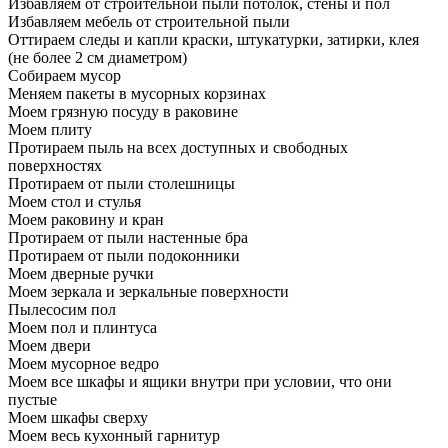
Избавляем от строительной пыли потолок, стены и пол
Избавляем мебель от строительной пыли
Оттираем следы и капли краски, штукатурки, затирки, клея
(не более 2 см диаметром)
Собираем мусор
Меняем пакеты в мусорных корзинах
Моем грязную посуду в раковине
Моем плиту
Протираем пыль на всех доступных и свободных
поверхностях
Протираем от пыли столешницы
Моем стол и стулья
Моем раковину и кран
Протираем от пыли настенные бра
Протираем от пыли подоконники
Моем дверные ручки
Моем зеркала и зеркальные поверхности
Пылесосим пол
Моем пол и плинтуса
Моем двери
Моем мусорное ведро
Моем все шкафы и ящики внутри при условии, что они
пустые
Моем шкафы сверху
Моем весь кухонный гарнитур