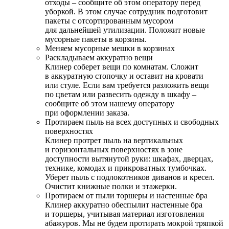
отходы – сообщите об этом оператору перед
уборкой. В этом случае сотрудник подготовит
пакеты с отсортированным мусором
для дальнейшей утилизации. Положит новые
мусорные пакеты в корзины.
Меняем мусорные мешки в корзинах
Раскладываем аккуратно вещи
Клинер соберет вещи по комнатам. Сложит
в аккуратную стопочку и оставит на кровати
или стуле. Если вам требуется разложить вещи
по цветам или развесить одежду в шкафу –
сообщите об этом нашему оператору
при оформлении заказа.
Протираем пыль на всех доступных и свободных
поверхностях
Клинер протрет пыль на вертикальных
и горизонтальных поверхностях в зоне
доступности вытянутой руки: шкафах, дверцах,
технике, комодах и прикроватных тумбочках.
Уберет пыль с подлокотников диванов и кресел.
Очистит книжные полки и этажерки.
Протираем от пыли торшеры и настенные бра
Клинер аккуратно обеспылит настенные бра
и торшеры, учитывая материал изготовления
абажуров. Мы не будем протирать мокрой тряпкой