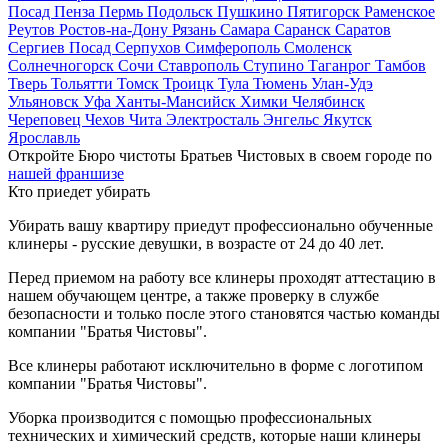
Посад
Пенза
Пермь
Подольск
Пушкино
Пятигорск
Раменское
Реутов
Ростов-на-Дону
Рязань
Самара
Саранск
Саратов
Сергиев Посад
Серпухов
Симферополь
Смоленск
Солнечногорск
Сочи
Ставрополь
Ступино
Таганрог
Тамбов
Тверь
Тольятти
Томск
Троицк
Тула
Тюмень
Улан-Удэ
Ульяновск
Уфа
Ханты-Мансийск
Химки
Челябинск
Череповец
Чехов
Чита
Электросталь
Энгельс
Якутск
Ярославль
Откройте Бюро чистоты Братьев Чистовых в своем городе по
нашей франшизе
Кто приедет убирать
Убирать вашу квартиру приедут профессионально обученные
клинеры - русские девушки, в возрасте от 24 до 40 лет.
Перед приемом на работу все клинеры проходят аттестацию в
нашем обучающем центре, а также проверку в службе
безопасности и только после этого становятся частью команды
компании "Братья Чистовы".
Все клинеры работают исключительно в форме с логотипом
компании "Братья Чистовы".
Уборка производится с помощью профессиональных
технических и химический средств, которые наши клинеры