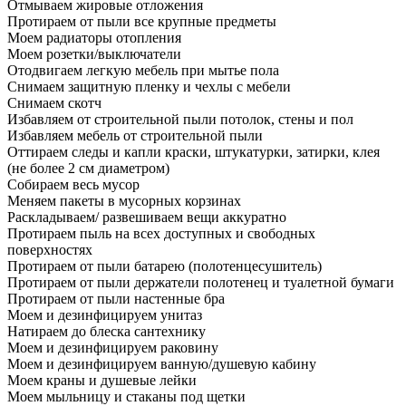
Отмываем жировые отложения
Протираем от пыли все крупные предметы
Моем радиаторы отопления
Моем розетки/выключатели
Отодвигаем легкую мебель при мытье пола
Снимаем защитную пленку и чехлы с мебели
Снимаем скотч
Избавляем от строительной пыли потолок, стены и пол
Избавляем мебель от строительной пыли
Оттираем следы и капли краски, штукатурки, затирки, клея
(не более 2 см диаметром)
Собираем весь мусор
Меняем пакеты в мусорных корзинах
Раскладываем/ развешиваем вещи аккуратно
Протираем пыль на всех доступных и свободных
поверхностях
Протираем от пыли батарею (полотенцесушитель)
Протираем от пыли держатели полотенец и туалетной бумаги
Протираем от пыли настенные бра
Моем и дезинфицируем унитаз
Натираем до блеска сантехнику
Моем и дезинфицируем раковину
Моем и дезинфицируем ванную/душевую кабину
Моем краны и душевые лейки
Моем мыльницу и стаканы под щетки