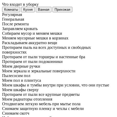
Что входит в уборку
Регу­лярная
Гене­ральная
После ремонта
Заправляем кровать
Собираем мусор и меняем мешки
Меняем мусорные мешки в корзинах
Раскладываем аккуратно вещи
Протираем пыль на всех доступных и свободных
поверхностях
Протираем от пыли торшеры и настенные бра
Протираем от пыли подоконники
Моем дверные ручки
Моем зеркала и зеркальные поверхности
Пылесосим пол
Моем пол и плинтуса
Моем шкафы и тумбы внутри при условии, что они пустые
Моем шкафы сверху
Протираем от пыли все крупные предметы
Моем радиаторы отопления
Отодвигаем легкую мебель при мытье пола
Снимаем защитную пленку и чехлы с мебели
Снимаем скотч