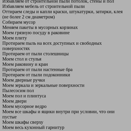
Избавляем от строительной пыли потолок, стены и пол
Избавляем мебель от строительной пыли
Оттираем следы и капли краски, штукатурки, затирки, клея
(не более 2 см диаметром)
Собираем мусор
Меняем пакеты в мусорных корзинах
Моем грязную посуду в раковине
Моем плиту
Протираем пыль на всех доступных и свободных
поверхностях
Протираем от пыли столешницы
Моем стол и стулья
Моем раковину и кран
Протираем от пыли настенные бра
Протираем от пыли подоконники
Моем дверные ручки
Моем зеркала и зеркальные поверхности
Пылесосим пол
Моем пол и плинтуса
Моем двери
Моем мусорное ведро
Моем все шкафы и ящики внутри при условии, что они
пустые
Моем шкафы сверху
Моем весь кухонный гарнитур