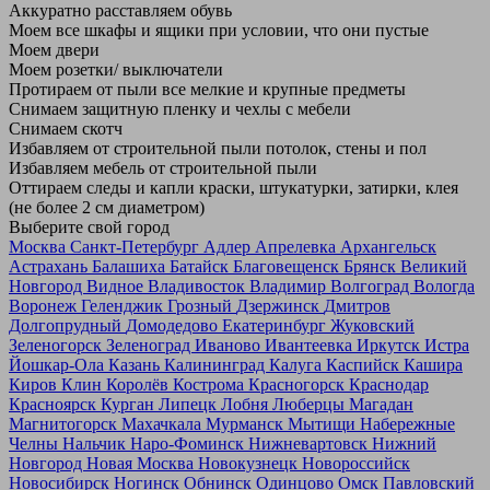
Аккуратно расставляем обувь
Моем все шкафы и ящики при условии, что они пустые
Моем двери
Моем розетки/ выключатели
Протираем от пыли все мелкие и крупные предметы
Снимаем защитную пленку и чехлы с мебели
Снимаем скотч
Избавляем от строительной пыли потолок, стены и пол
Избавляем мебель от строительной пыли
Оттираем следы и капли краски, штукатурки, затирки, клея
(не более 2 см диаметром)
Выберите свой город
Москва
Санкт-Петербург
Адлер
Апрелевка
Архангельск
Астрахань
Балашиха
Батайск
Благовещенск
Брянск
Великий
Новгород
Видное
Владивосток
Владимир
Волгоград
Вологда
Воронеж
Геленджик
Грозный
Дзержинск
Дмитров
Долгопрудный
Домодедово
Екатеринбург
Жуковский
Зеленогорск
Зеленоград
Иваново
Ивантеевка
Иркутск
Истра
Йошкар-Ола
Казань
Калининград
Калуга
Каспийск
Кашира
Киров
Клин
Королёв
Кострома
Красногорск
Краснодар
Красноярск
Курган
Липецк
Лобня
Люберцы
Магадан
Магнитогорск
Махачкала
Мурманск
Мытищи
Набережные
Челны
Нальчик
Наро-Фоминск
Нижневартовск
Нижний
Новгород
Новая Москва
Новокузнецк
Новороссийск
Новосибирск
Ногинск
Обнинск
Одинцово
Омск
Павловский