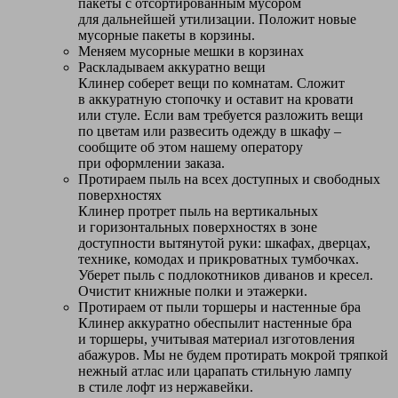
пакеты с отсортированным мусором
для дальнейшей утилизации. Положит новые
мусорные пакеты в корзины.
Меняем мусорные мешки в корзинах
Раскладываем аккуратно вещи
Клинер соберет вещи по комнатам. Сложит
в аккуратную стопочку и оставит на кровати
или стуле. Если вам требуется разложить вещи
по цветам или развесить одежду в шкафу –
сообщите об этом нашему оператору
при оформлении заказа.
Протираем пыль на всех доступных и свободных
поверхностях
Клинер протрет пыль на вертикальных
и горизонтальных поверхностях в зоне
доступности вытянутой руки: шкафах, дверцах,
технике, комодах и прикроватных тумбочках.
Уберет пыль с подлокотников диванов и кресел.
Очистит книжные полки и этажерки.
Протираем от пыли торшеры и настенные бра
Клинер аккуратно обеспылит настенные бра
и торшеры, учитывая материал изготовления
абажуров. Мы не будем протирать мокрой тряпкой
нежный атлас или царапать стильную лампу
в стиле лофт из нержавейки.