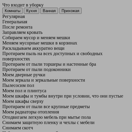
Что входит в уборку
Регу­лярная
Гене­ральная
После ремонта
Заправляем кровать
Собираем мусор и меняем мешки
Меняем мусорные мешки в корзинах
Раскладываем аккуратно вещи
Протираем пыль на всех доступных и свободных
поверхностях
Протираем от пыли торшеры и настенные бра
Протираем от пыли подоконники
Моем дверные ручки
Моем зеркала и зеркальные поверхности
Пылесосим пол
Моем пол и плинтуса
Моем шкафы и тумбы внутри при условии, что они пустые
Моем шкафы сверху
Протираем от пыли все крупные предметы
Моем радиаторы отопления
Отодвигаем легкую мебель при мытье пола
Снимаем защитную пленку и чехлы с мебели
Снимаем скотч