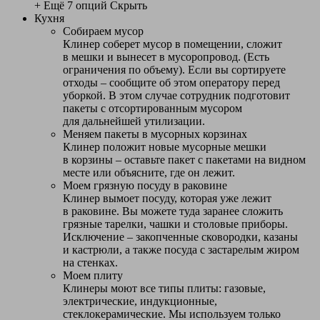
+ Ещё 7 опций
Скрыть
Кухня
Собираем мусор
Клинер соберет мусор в помещении, сложит
в мешки и вынесет в мусоропровод. (Есть
ограничения по объему). Если вы сортируете
отходы – сообщите об этом оператору перед
уборкой. В этом случае сотрудник подготовит
пакеты с отсортированным мусором
для дальнейшей утилизации.
Меняем пакеты в мусорных корзинах
Клинер положит новые мусорные мешки
в корзины – оставьте пакет с пакетами на видном
месте или объясните, где он лежит.
Моем грязную посуду в раковине
Клинер вымоет посуду, которая уже лежит
в раковине. Вы можете туда заранее сложить
грязные тарелки, чашки и столовые приборы.
Исключение – закопченные сковородки, казаны
и кастрюли, а также посуда с застарелым жиром
на стенках.
Моем плиту
Клинеры моют все типы плиты: газовые,
электрические, индукционные,
стеклокерамические. Мы используем только