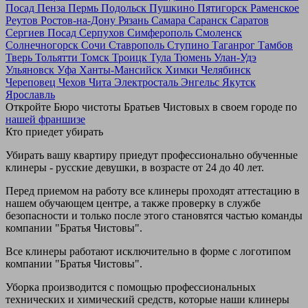
Посад
Пенза
Пермь
Подольск
Пушкино
Пятигорск
Раменское
Реутов
Ростов-на-Дону
Рязань
Самара
Саранск
Саратов
Сергиев Посад
Серпухов
Симферополь
Смоленск
Солнечногорск
Сочи
Ставрополь
Ступино
Таганрог
Тамбов
Тверь
Тольятти
Томск
Троицк
Тула
Тюмень
Улан-Удэ
Ульяновск
Уфа
Ханты-Мансийск
Химки
Челябинск
Череповец
Чехов
Чита
Электросталь
Энгельс
Якутск
Ярославль
Откройте Бюро чистоты Братьев Чистовых в своем городе по
нашей франшизе
Кто приедет убирать
Убирать вашу квартиру приедут профессионально обученные
клинеры - русские девушки, в возрасте от 24 до 40 лет.
Перед приемом на работу все клинеры проходят аттестацию в
нашем обучающем центре, а также проверку в службе
безопасности и только после этого становятся частью команды
компании "Братья Чистовы".
Все клинеры работают исключительно в форме с логотипом
компании "Братья Чистовы".
Уборка производится с помощью профессиональных
технических и химический средств, которые наши клинеры