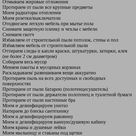
Отмываем жировые отложения
Протираем от пыли все крупные предметы
Моем радиаторы отопления
Моем розетки/выключатели
Отодвигаем легкую мебель при мытье пола
Снимаем защитную пленку и чехлы с мебели
Снимаем скотч
Избавляем от строительной пыли потолок, стены и пол
Избавляем мебель от строительной пыли
Оттираем следы и капли краски, штукатурки, затирки, клея
(не более 2 см диаметром)
Собираем весь мусор
Меняем пакеты в мусорных корзинах
Раскладываем/ развешиваем вещи аккуратно
Протираем пыль на всех доступных и свободных
поверхностях
Протираем от пыли батарею (полотенцесушитель)
Протираем от пыли держатели полотенец и туалетной бумаги
Протираем от пыли настенные бра
Моем и дезинфицируем унитаз
Натираем до блеска сантехнику
Моем и дезинфицируем раковину
Моем и дезинфицируем ванную/душевую кабину
Моем краны и душевые лейки
Моем мыльницу и стаканы под щетки