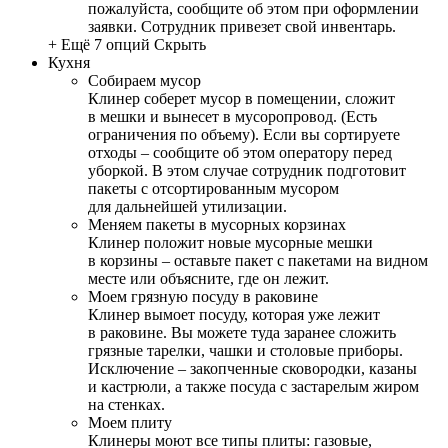
пожалуйста, сообщите об этом при оформлении
заявки. Сотрудник привезет свой инвентарь.
+ Ещё 7 опций
Скрыть
Кухня
Собираем мусор
Клинер соберет мусор в помещении, сложит
в мешки и вынесет в мусоропровод. (Есть
ограничения по объему). Если вы сортируете
отходы – сообщите об этом оператору перед
уборкой. В этом случае сотрудник подготовит
пакеты с отсортированным мусором
для дальнейшей утилизации.
Меняем пакеты в мусорных корзинах
Клинер положит новые мусорные мешки
в корзины – оставьте пакет с пакетами на видном
месте или объясните, где он лежит.
Моем грязную посуду в раковине
Клинер вымоет посуду, которая уже лежит
в раковине. Вы можете туда заранее сложить
грязные тарелки, чашки и столовые приборы.
Исключение – закопченные сковородки, казаны
и кастрюли, а также посуда с застарелым жиром
на стенках.
Моем плиту
Клинеры моют все типы плиты: газовые,