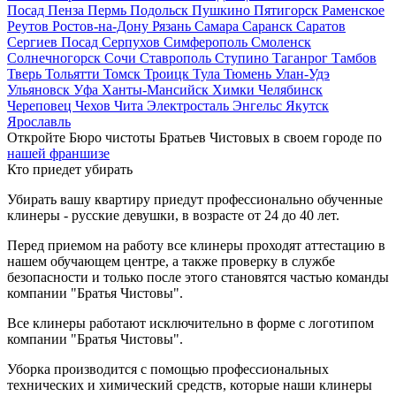
Посад
Пенза
Пермь
Подольск
Пушкино
Пятигорск
Раменское
Реутов
Ростов-на-Дону
Рязань
Самара
Саранск
Саратов
Сергиев Посад
Серпухов
Симферополь
Смоленск
Солнечногорск
Сочи
Ставрополь
Ступино
Таганрог
Тамбов
Тверь
Тольятти
Томск
Троицк
Тула
Тюмень
Улан-Удэ
Ульяновск
Уфа
Ханты-Мансийск
Химки
Челябинск
Череповец
Чехов
Чита
Электросталь
Энгельс
Якутск
Ярославль
Откройте Бюро чистоты Братьев Чистовых в своем городе по
нашей франшизе
Кто приедет убирать
Убирать вашу квартиру приедут профессионально обученные
клинеры - русские девушки, в возрасте от 24 до 40 лет.
Перед приемом на работу все клинеры проходят аттестацию в
нашем обучающем центре, а также проверку в службе
безопасности и только после этого становятся частью команды
компании "Братья Чистовы".
Все клинеры работают исключительно в форме с логотипом
компании "Братья Чистовы".
Уборка производится с помощью профессиональных
технических и химический средств, которые наши клинеры