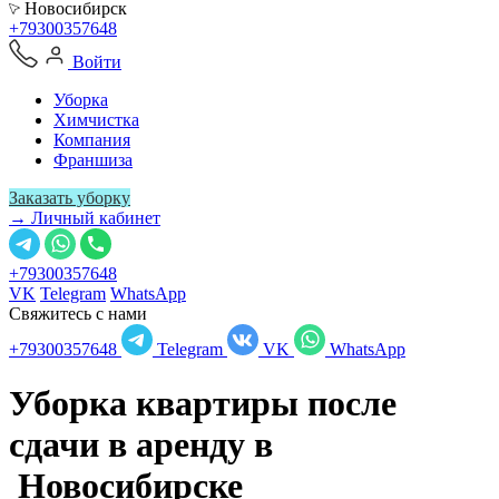
Новосибирск
+79300357648
Войти
Уборка
Химчистка
Компания
Франшиза
Заказать уборку
→ Личный кабинет
+79300357648
VK
Telegram
WhatsApp
Свяжитесь с нами
+79300357648
Telegram
VK
WhatsApp
Уборка квартиры после
сдачи в аренду в
Новосибирске