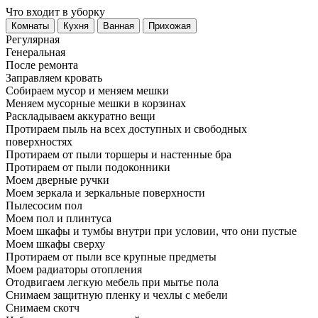
Что входит в уборку
Регу­лярная
Гене­ральная
После ремонта
Заправляем кровать
Собираем мусор и меняем мешки
Меняем мусорные мешки в корзинах
Раскладываем аккуратно вещи
Протираем пыль на всех доступных и свободных
поверхностях
Протираем от пыли торшеры и настенные бра
Протираем от пыли подоконники
Моем дверные ручки
Моем зеркала и зеркальные поверхности
Пылесосим пол
Моем пол и плинтуса
Моем шкафы и тумбы внутри при условии, что они пустые
Моем шкафы сверху
Протираем от пыли все крупные предметы
Моем радиаторы отопления
Отодвигаем легкую мебель при мытье пола
Снимаем защитную пленку и чехлы с мебели
Снимаем скотч