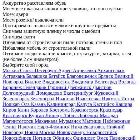
Аккуратно расставляем обувь
Моем все шкафы и ящики при условии, что они пустые
Моем двери
Моем розетки/ выключатели
Протираем от пыли все мелкие и крупные предметы
Снимаем защитную пленку и чехлы с мебели
Снимаем скотч
Избавляем от строительной пыли потолок, стены и пол
Избавляем мебель от строительной пыли
Оттираем следы и капли краски, штукатурки, затирки, клея
(не более 2 см диаметром)
Выберите свой город
Москва
Санкт-Петербург
Адлер
Апрелевка
Архангельск
Астрахань
Балашиха
Батайск
Благовещенск
Брянск
Великий
Новгород
Видное
Владивосток
Владимир
Волгоград
Вологда
Воронеж
Геленджик
Грозный
Дзержинск
Дмитров
Долгопрудный
Домодедово
Екатеринбург
Жуковский
Зеленогорск
Зеленоград
Иваново
Ивантеевка
Иркутск
Истра
Йошкар-Ола
Казань
Калининград
Калуга
Каспийск
Кашира
Киров
Клин
Королёв
Кострома
Красногорск
Краснодар
Красноярск
Курган
Липецк
Лобня
Люберцы
Магадан
Магнитогорск
Махачкала
Мурманск
Мытищи
Набережные
Челны
Нальчик
Наро-Фоминск
Нижневартовск
Нижний
Новгород
Новая Москва
Новокузнецк
Новороссийск
Новосибирск
Ногинск
Обнинск
Одинцово
Омск
Павловский