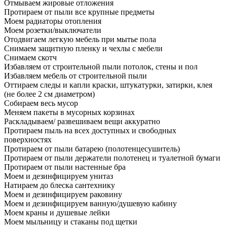
Отмываем жировые отложения
Протираем от пыли все крупные предметы
Моем радиаторы отопления
Моем розетки/выключатели
Отодвигаем легкую мебель при мытье пола
Снимаем защитную пленку и чехлы с мебели
Снимаем скотч
Избавляем от строительной пыли потолок, стены и пол
Избавляем мебель от строительной пыли
Оттираем следы и капли краски, штукатурки, затирки, клея
(не более 2 см диаметром)
Собираем весь мусор
Меняем пакеты в мусорных корзинах
Раскладываем/ развешиваем вещи аккуратно
Протираем пыль на всех доступных и свободных
поверхностях
Протираем от пыли батарею (полотенцесушитель)
Протираем от пыли держатели полотенец и туалетной бумаги
Протираем от пыли настенные бра
Моем и дезинфицируем унитаз
Натираем до блеска сантехнику
Моем и дезинфицируем раковину
Моем и дезинфицируем ванную/душевую кабину
Моем краны и душевые лейки
Моем мыльницу и стаканы под щетки