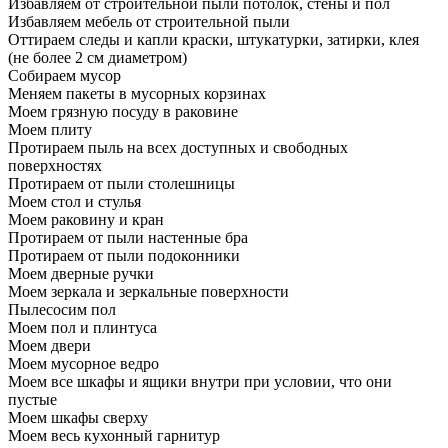
Избавляем от строительной пыли потолок, стены и пол
Избавляем мебель от строительной пыли
Оттираем следы и капли краски, штукатурки, затирки, клея
(не более 2 см диаметром)
Собираем мусор
Меняем пакеты в мусорных корзинах
Моем грязную посуду в раковине
Моем плиту
Протираем пыль на всех доступных и свободных
поверхностях
Протираем от пыли столешницы
Моем стол и стулья
Моем раковину и кран
Протираем от пыли настенные бра
Протираем от пыли подоконники
Моем дверные ручки
Моем зеркала и зеркальные поверхности
Пылесосим пол
Моем пол и плинтуса
Моем двери
Моем мусорное ведро
Моем все шкафы и ящики внутри при условии, что они
пустые
Моем шкафы сверху
Моем весь кухонный гарнитур