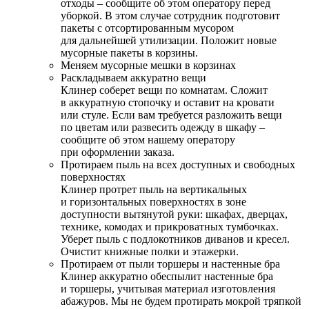
отходы – сообщите об этом оператору перед
уборкой. В этом случае сотрудник подготовит
пакеты с отсортированным мусором
для дальнейшей утилизации. Положит новые
мусорные пакеты в корзины.
Меняем мусорные мешки в корзинах
Раскладываем аккуратно вещи
Клинер соберет вещи по комнатам. Сложит
в аккуратную стопочку и оставит на кровати
или стуле. Если вам требуется разложить вещи
по цветам или развесить одежду в шкафу –
сообщите об этом нашему оператору
при оформлении заказа.
Протираем пыль на всех доступных и свободных
поверхностях
Клинер протрет пыль на вертикальных
и горизонтальных поверхностях в зоне
доступности вытянутой руки: шкафах, дверцах,
технике, комодах и прикроватных тумбочках.
Уберет пыль с подлокотников диванов и кресел.
Очистит книжные полки и этажерки.
Протираем от пыли торшеры и настенные бра
Клинер аккуратно обеспылит настенные бра
и торшеры, учитывая материал изготовления
абажуров. Мы не будем протирать мокрой тряпкой