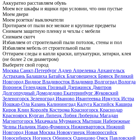
Аккуратно расставляем обувь
Моем все шкафы и ящики при условии, что они пустые
Моем двери
Моем розетки/ выключатели
Протираем от пыли все мелкие и крупные предметы
Снимаем защитную пленку и чехлы с мебели
Снимаем скотч
Избавляем от строительной пыли потолок, стены и пол
Избавляем мебель от строительной пыли
Оттираем следы и капли краски, штукатурки, затирки, клея
(не более 2 см диаметром)
Выберите свой город
Москва
Санкт-Петербург
Адлер
Апрелевка
Архангельск
Астрахань
Балашиха
Батайск
Благовещенск
Брянск
Великий
Новгород
Видное
Владивосток
Владимир
Волгоград
Вологда
Воронеж
Геленджик
Грозный
Дзержинск
Дмитров
Долгопрудный
Домодедово
Екатеринбург
Жуковский
Зеленогорск
Зеленоград
Иваново
Ивантеевка
Иркутск
Истра
Йошкар-Ола
Казань
Калининград
Калуга
Каспийск
Кашира
Киров
Клин
Королёв
Кострома
Красногорск
Краснодар
Красноярск
Курган
Липецк
Лобня
Люберцы
Магадан
Магнитогорск
Махачкала
Мурманск
Мытищи
Набережные
Челны
Нальчик
Наро-Фоминск
Нижневартовск
Нижний
Новгород
Новая Москва
Новокузнецк
Новороссийск
Новосибирск
Ногинск
Обнинск
Одинцово
Омск
Павловский