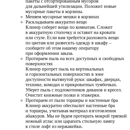
пакеты с отсортированным мусором
для дальнейшей утилизации. Положит новые
мусорные пакеты в корзины.
Меняем мусорные мешки в корзинах
Раскладываем аккуратно вещи
Клинер соберет вещи по комнатам. Сложит
в аккуратную стопочку и оставит на кровати
или стуле. Если вам требуется разложить вещи
по цветам или развесить одежду в шкафу –
сообщите об этом нашему оператору
при оформлении заказа.
Протираем пыль на всех доступных и свободных
поверхностях
Клинер протрет пыль на вертикальных
и горизонтальных поверхностях в зоне
доступности вытянутой руки: шкафах, дверцах,
технике, комодах и прикроватных тумбочках.
Уберет пыль с подлокотников диванов и кресел.
Очистит книжные полки и этажерки.
Протираем от пыли торшеры и настенные бра
Клинер аккуратно обеспылит настенные бра
и торшеры, учитывая материал изготовления
абажуров. Мы не будем протирать мокрой тряпкой
нежный атлас или царапать стильную лампу
в стиле лофт из нержавейки.