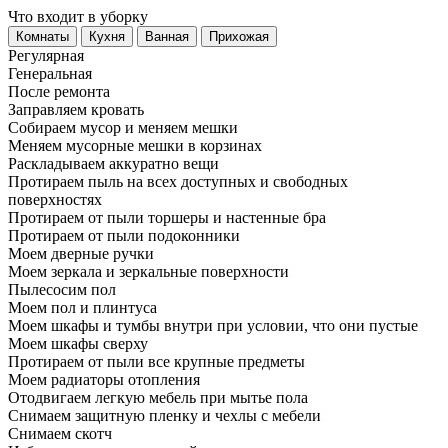
Что входит в уборку
Регу­лярная
Гене­ральная
После ремонта
Заправляем кровать
Собираем мусор и меняем мешки
Меняем мусорные мешки в корзинах
Раскладываем аккуратно вещи
Протираем пыль на всех доступных и свободных
поверхностях
Протираем от пыли торшеры и настенные бра
Протираем от пыли подоконники
Моем дверные ручки
Моем зеркала и зеркальные поверхности
Пылесосим пол
Моем пол и плинтуса
Моем шкафы и тумбы внутри при условии, что они пустые
Моем шкафы сверху
Протираем от пыли все крупные предметы
Моем радиаторы отопления
Отодвигаем легкую мебель при мытье пола
Снимаем защитную пленку и чехлы с мебели
Снимаем скотч