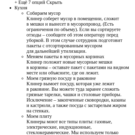
+ Ещё 7 опций
Скрыть
Кухня
Собираем мусор
Клинер соберет мусор в помещении, сложит
в мешки и вынесет в мусоропровод. (Есть
ограничения по объему). Если вы сортируете
отходы – сообщите об этом оператору перед
уборкой. В этом случае сотрудник подготовит
пакеты с отсортированным мусором
для дальнейшей утилизации.
Меняем пакеты в мусорных корзинах
Клинер положит новые мусорные мешки
в корзины – оставьте пакет с пакетами на видном
месте или объясните, где он лежит.
Моем грязную посуду в раковине
Клинер вымоет посуду, которая уже лежит
в раковине. Вы можете туда заранее сложить
грязные тарелки, чашки и столовые приборы.
Исключение – закопченные сковородки, казаны
и кастрюли, а также посуда с застарелым жиром
на стенках.
Моем плиту
Клинеры моют все типы плиты: газовые,
электрические, индукционные,
стеклокерамические. Мы используем только