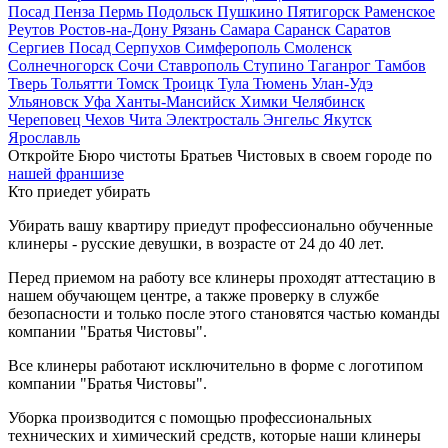
Посад
Пенза
Пермь
Подольск
Пушкино
Пятигорск
Раменское
Реутов
Ростов-на-Дону
Рязань
Самара
Саранск
Саратов
Сергиев Посад
Серпухов
Симферополь
Смоленск
Солнечногорск
Сочи
Ставрополь
Ступино
Таганрог
Тамбов
Тверь
Тольятти
Томск
Троицк
Тула
Тюмень
Улан-Удэ
Ульяновск
Уфа
Ханты-Мансийск
Химки
Челябинск
Череповец
Чехов
Чита
Электросталь
Энгельс
Якутск
Ярославль
Откройте Бюро чистоты Братьев Чистовых в своем городе по
нашей франшизе
Кто приедет убирать
Убирать вашу квартиру приедут профессионально обученные
клинеры - русские девушки, в возрасте от 24 до 40 лет.
Перед приемом на работу все клинеры проходят аттестацию в
нашем обучающем центре, а также проверку в службе
безопасности и только после этого становятся частью команды
компании "Братья Чистовы".
Все клинеры работают исключительно в форме с логотипом
компании "Братья Чистовы".
Уборка производится с помощью профессиональных
технических и химический средств, которые наши клинеры