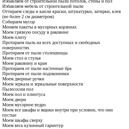
Избавляем от строительной пыли потолок, стены и пол
Избавляем мебель от строительной пыли
Оттираем следы и капли краски, штукатурки, затирки, клея
(не более 2 см диаметром)
Собираем мусор
Меняем пакеты в мусорных корзинах
Моем грязную посуду в раковине
Моем плиту
Протираем пыль на всех доступных и свободных
поверхностях
Протираем от пыли столешницы
Моем стол и стулья
Моем раковину и кран
Протираем от пыли настенные бра
Протираем от пыли подоконники
Моем дверные ручки
Моем зеркала и зеркальные поверхности
Пылесосим пол
Моем пол и плинтуса
Моем двери
Моем мусорное ведро
Моем все шкафы и ящики внутри при условии, что они
пустые
Моем шкафы сверху
Моем весь кухонный гарнитур