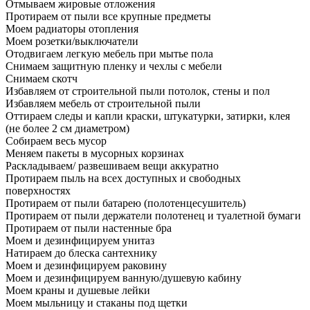
Отмываем жировые отложения
Протираем от пыли все крупные предметы
Моем радиаторы отопления
Моем розетки/выключатели
Отодвигаем легкую мебель при мытье пола
Снимаем защитную пленку и чехлы с мебели
Снимаем скотч
Избавляем от строительной пыли потолок, стены и пол
Избавляем мебель от строительной пыли
Оттираем следы и капли краски, штукатурки, затирки, клея
(не более 2 см диаметром)
Собираем весь мусор
Меняем пакеты в мусорных корзинах
Раскладываем/ развешиваем вещи аккуратно
Протираем пыль на всех доступных и свободных
поверхностях
Протираем от пыли батарею (полотенцесушитель)
Протираем от пыли держатели полотенец и туалетной бумаги
Протираем от пыли настенные бра
Моем и дезинфицируем унитаз
Натираем до блеска сантехнику
Моем и дезинфицируем раковину
Моем и дезинфицируем ванную/душевую кабину
Моем краны и душевые лейки
Моем мыльницу и стаканы под щетки