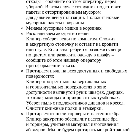
отходы – сообщите об этом оператору перед
уборкой. В этом случае сотрудник подготовит
пакеты с отсортированным мусором
для дальнейшей утилизации. Положит новые
мусорные пакеты в корзины.
Меняем мусорные мешки в корзинах
Раскладываем аккуратно вещи
Клинер соберет вещи по комнатам. Сложит
в аккуратную стопочку и оставит на кровати
или стуле. Если вам требуется разложить вещи
по цветам или развесить одежду в шкафу –
сообщите об этом нашему оператору
при оформлении заказа.
Протираем пыль на всех доступных и свободных
поверхностях
Клинер протрет пыль на вертикальных
и горизонтальных поверхностях в зоне
доступности вытянутой руки: шкафах, дверцах,
технике, комодах и прикроватных тумбочках.
Уберет пыль с подлокотников диванов и кресел.
Очистит книжные полки и этажерки.
Протираем от пыли торшеры и настенные бра
Клинер аккуратно обеспылит настенные бра
и торшеры, учитывая материал изготовления
абажуров. Мы не будем протирать мокрой тряпкой