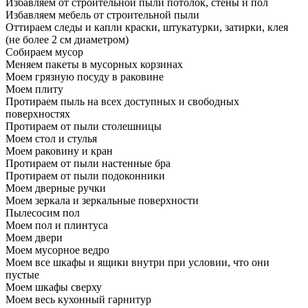
Избавляем от строительной пыли потолок, стены и пол
Избавляем мебель от строительной пыли
Оттираем следы и капли краски, штукатурки, затирки, клея
(не более 2 см диаметром)
Собираем мусор
Меняем пакеты в мусорных корзинах
Моем грязную посуду в раковине
Моем плиту
Протираем пыль на всех доступных и свободных
поверхностях
Протираем от пыли столешницы
Моем стол и стулья
Моем раковину и кран
Протираем от пыли настенные бра
Протираем от пыли подоконники
Моем дверные ручки
Моем зеркала и зеркальные поверхности
Пылесосим пол
Моем пол и плинтуса
Моем двери
Моем мусорное ведро
Моем все шкафы и ящики внутри при условии, что они
пустые
Моем шкафы сверху
Моем весь кухонный гарнитур