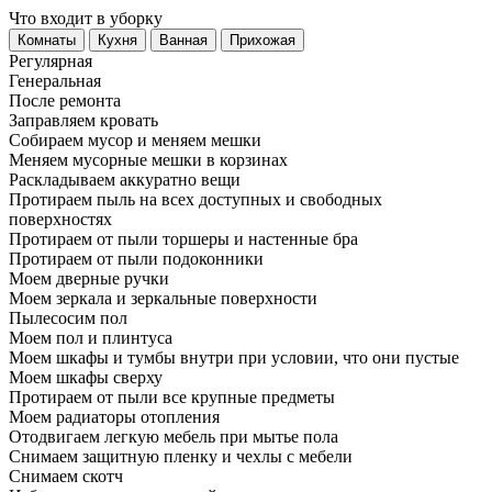
Что входит в уборку
Регу­лярная
Гене­ральная
После ремонта
Заправляем кровать
Собираем мусор и меняем мешки
Меняем мусорные мешки в корзинах
Раскладываем аккуратно вещи
Протираем пыль на всех доступных и свободных
поверхностях
Протираем от пыли торшеры и настенные бра
Протираем от пыли подоконники
Моем дверные ручки
Моем зеркала и зеркальные поверхности
Пылесосим пол
Моем пол и плинтуса
Моем шкафы и тумбы внутри при условии, что они пустые
Моем шкафы сверху
Протираем от пыли все крупные предметы
Моем радиаторы отопления
Отодвигаем легкую мебель при мытье пола
Снимаем защитную пленку и чехлы с мебели
Снимаем скотч