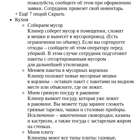
пожалуйста, сообщите об этом при оформлении
заявки. Сотрудник привезет свой инвентарь.
+ Ещё 7 опций
Скрыть
Кухня
Собираем мусор
Клинер соберет мусор в помещении, сложит
в мешки и вынесет в мусоропровод. (Есть
ограничения по объему). Если вы сортируете
отходы – сообщите об этом оператору перед
уборкой. В этом случае сотрудник подготовит
пакеты с отсортированным мусором
для дальнейшей утилизации.
Меняем пакеты в мусорных корзинах
Клинер положит новые мусорные мешки
в корзины – оставьте пакет с пакетами на видном
месте или объясните, где он лежит.
Моем грязную посуду в раковине
Клинер вымоет посуду, которая уже лежит
в раковине. Вы можете туда заранее сложить
грязные тарелки, чашки и столовые приборы.
Исключение – закопченные сковородки, казаны
и кастрюли, а также посуда с застарелым жиром
на стенках.
Моем плиту
Клинеры моют все типы плиты: газовые,