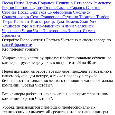
Посад
Пенза
Пермь
Подольск
Пушкино
Пятигорск
Раменское
Реутов
Ростов-на-Дону
Рязань
Самара
Саранск
Саратов
Сергиев Посад
Серпухов
Симферополь
Смоленск
Солнечногорск
Сочи
Ставрополь
Ступино
Таганрог
Тамбов
Тверь
Тольятти
Томск
Троицк
Тула
Тюмень
Улан-Удэ
Ульяновск
Уфа
Ханты-Мансийск
Химки
Челябинск
Череповец
Чехов
Чита
Электросталь
Энгельс
Якутск
Ярославль
Откройте Бюро чистоты Братьев Чистовых в своем городе по
нашей франшизе
Кто приедет убирать
Убирать вашу квартиру приедут профессионально обученные
клинеры - русские девушки, в возрасте от 24 до 40 лет.
Перед приемом на работу все клинеры проходят аттестацию в
нашем обучающем центре, а также проверку в службе
безопасности и только после этого становятся частью команды
компании "Братья Чистовы".
Все клинеры работают исключительно в форме с логотипом
компании "Братья Чистовы".
Уборка производится с помощью профессиональных
технических и химический средств, которые наши клинеры