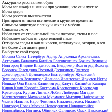
Аккуратно расставляем обувь
Моем все шкафы и ящики при условии, что они пустые
Моем двери
Моем розетки/ выключатели
Протираем от пыли все мелкие и крупные предметы
Снимаем защитную пленку и чехлы с мебели
Снимаем скотч
Избавляем от строительной пыли потолок, стены и пол
Избавляем мебель от строительной пыли
Оттираем следы и капли краски, штукатурки, затирки, клея
(не более 2 см диаметром)
Выберите свой город
Москва
Санкт-Петербург
Адлер
Апрелевка
Архангельск
Астрахань
Балашиха
Батайск
Благовещенск
Брянск
Великий
Новгород
Видное
Владивосток
Владимир
Волгоград
Вологда
Воронеж
Геленджик
Грозный
Дзержинск
Дмитров
Долгопрудный
Домодедово
Екатеринбург
Жуковский
Зеленогорск
Зеленоград
Иваново
Ивантеевка
Иркутск
Истра
Йошкар-Ола
Казань
Калининград
Калуга
Каспийск
Кашира
Киров
Клин
Королёв
Кострома
Красногорск
Краснодар
Красноярск
Курган
Липецк
Лобня
Люберцы
Магадан
Магнитогорск
Махачкала
Мурманск
Мытищи
Набережные
Челны
Нальчик
Наро-Фоминск
Нижневартовск
Нижний
Новгород
Новая Москва
Новокузнецк
Новороссийск
Новосибирск
Ногинск
Обнинск
Одинцово
Омск
Павловский