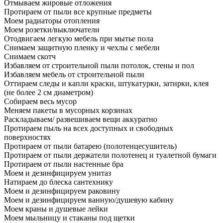
Отмываем жировые отложения
Протираем от пыли все крупные предметы
Моем радиаторы отопления
Моем розетки/выключатели
Отодвигаем легкую мебель при мытье пола
Снимаем защитную пленку и чехлы с мебели
Снимаем скотч
Избавляем от строительной пыли потолок, стены и пол
Избавляем мебель от строительной пыли
Оттираем следы и капли краски, штукатурки, затирки, клея
(не более 2 см диаметром)
Собираем весь мусор
Меняем пакеты в мусорных корзинах
Раскладываем/ развешиваем вещи аккуратно
Протираем пыль на всех доступных и свободных
поверхностях
Протираем от пыли батарею (полотенцесушитель)
Протираем от пыли держатели полотенец и туалетной бумаги
Протираем от пыли настенные бра
Моем и дезинфицируем унитаз
Натираем до блеска сантехнику
Моем и дезинфицируем раковину
Моем и дезинфицируем ванную/душевую кабину
Моем краны и душевые лейки
Моем мыльницу и стаканы под щетки