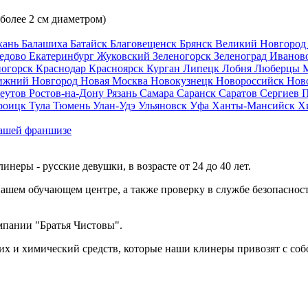
 более 2 см диаметром)
хань
Балашиха
Батайск
Благовещенск
Брянск
Великий Новгоро
едово
Екатеринбург
Жуковский
Зеленогорск
Зеленоград
Иванов
ногорск
Краснодар
Красноярск
Курган
Липецк
Лобня
Люберцы
ижний Новгород
Новая Москва
Новокузнецк
Новороссийск
Нов
еутов
Ростов-на-Дону
Рязань
Самара
Саранск
Саратов
Сергиев 
роицк
Тула
Тюмень
Улан-Удэ
Ульяновск
Уфа
Ханты-Мансийск
Х
ашей франшизе
еры - русские девушки, в возрасте от 24 до 40 лет.
ашем обучающем центре, а также проверку в службе безопасност
мпании "Братья Чистовы".
х и химический средств, которые наши клинеры привозят с соб