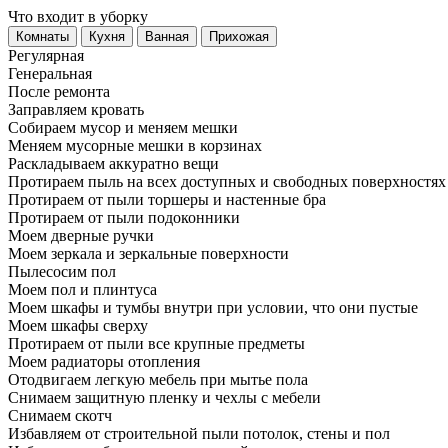
Что входит в уборку
Регу­лярная
Гене­ральная
После ремонта
Заправляем кровать
Собираем мусор и меняем мешки
Меняем мусорные мешки в корзинах
Раскладываем аккуратно вещи
Протираем пыль на всех доступных и свободных поверхностях
Протираем от пыли торшеры и настенные бра
Протираем от пыли подоконники
Моем дверные ручки
Моем зеркала и зеркальные поверхности
Пылесосим пол
Моем пол и плинтуса
Моем шкафы и тумбы внутри при условии, что они пустые
Моем шкафы сверху
Протираем от пыли все крупные предметы
Моем радиаторы отопления
Отодвигаем легкую мебель при мытье пола
Снимаем защитную пленку и чехлы с мебели
Снимаем скотч
Избавляем от строительной пыли потолок, стены и пол