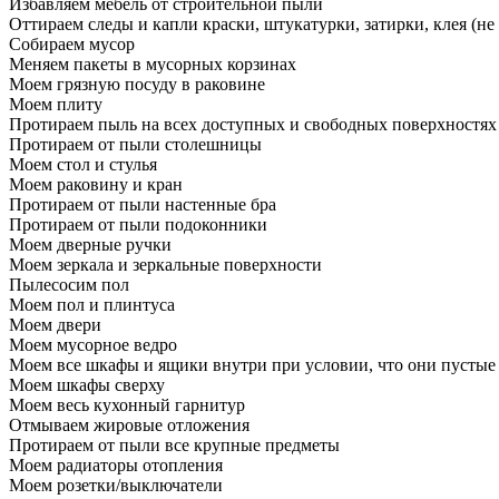
Избавляем мебель от строительной пыли
Оттираем следы и капли краски, штукатурки, затирки, клея (не
Собираем мусор
Меняем пакеты в мусорных корзинах
Моем грязную посуду в раковине
Моем плиту
Протираем пыль на всех доступных и свободных поверхностях
Протираем от пыли столешницы
Моем стол и стулья
Моем раковину и кран
Протираем от пыли настенные бра
Протираем от пыли подоконники
Моем дверные ручки
Моем зеркала и зеркальные поверхности
Пылесосим пол
Моем пол и плинтуса
Моем двери
Моем мусорное ведро
Моем все шкафы и ящики внутри при условии, что они пустые
Моем шкафы сверху
Моем весь кухонный гарнитур
Отмываем жировые отложения
Протираем от пыли все крупные предметы
Моем радиаторы отопления
Моем розетки/выключатели