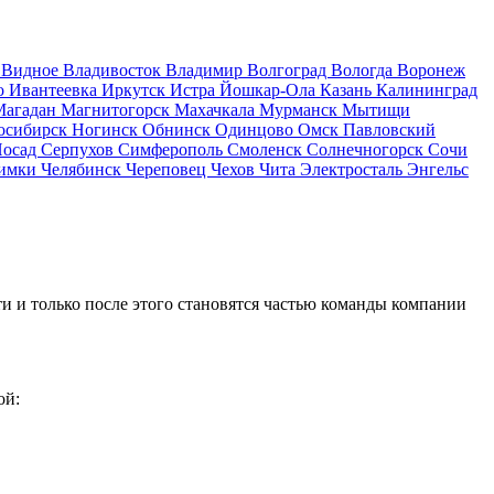
д
Видное
Владивосток
Владимир
Волгоград
Вологда
Воронеж
о
Ивантеевка
Иркутск
Истра
Йошкар-Ола
Казань
Калининград
Магадан
Магнитогорск
Махачкала
Мурманск
Мытищи
осибирск
Ногинск
Обнинск
Одинцово
Омск
Павловский
Посад
Серпухов
Симферополь
Смоленск
Солнечногорск
Сочи
имки
Челябинск
Череповец
Чехов
Чита
Электросталь
Энгельс
и и только после этого становятся частью команды компании
ой: