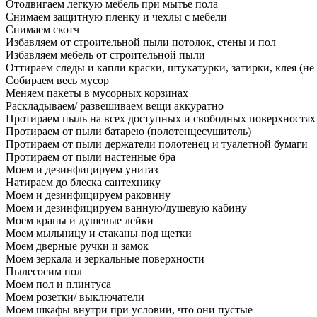
Отодвигаем легкую мебель при мытье пола
Снимаем защитную пленку и чехлы с мебели
Снимаем скотч
Избавляем от строительной пыли потолок, стены и пол
Избавляем мебель от строительной пыли
Оттираем следы и капли краски, штукатурки, затирки, клея (не
Собираем весь мусор
Меняем пакеты в мусорных корзинах
Раскладываем/ развешиваем вещи аккуратно
Протираем пыль на всех доступных и свободных поверхностях
Протираем от пыли батарею (полотенцесушитель)
Протираем от пыли держатели полотенец и туалетной бумаги
Протираем от пыли настенные бра
Моем и дезинфицируем унитаз
Натираем до блеска сантехнику
Моем и дезинфицируем раковину
Моем и дезинфицируем ванную/душевую кабину
Моем краны и душевые лейки
Моем мыльницу и стаканы под щетки
Моем дверные ручки и замок
Моем зеркала и зеркальные поверхности
Пылесосим пол
Моем пол и плинтуса
Моем розетки/ выключатели
Моем шкафы внутри при условии, что они пустые