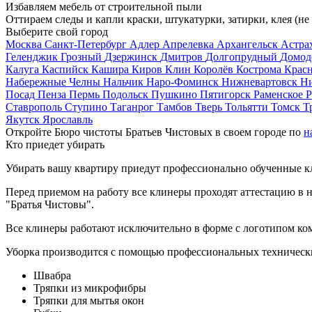
Избавляем мебель от строительной пыли
Оттираем следы и капли краски, штукатурки, затирки, клея (не
Выберите свой город
Москва
Санкт-Петербург
Адлер
Апрелевка
Архангельск
Астра
Геленджик
Грозный
Дзержинск
Дмитров
Долгопрудный
Домод
Калуга
Каспийск
Кашира
Киров
Клин
Королёв
Кострома
Крас
Набережные Челны
Нальчик
Наро-Фоминск
Нижневартовск
Н
Посад
Пенза
Пермь
Подольск
Пушкино
Пятигорск
Раменское
Р
Ставрополь
Ступино
Таганрог
Тамбов
Тверь
Тольятти
Томск
Т
Якутск
Ярославль
Откройте Бюро чистоты Братьев Чистовых в своем городе по
н
Кто приедет убирать
Убирать вашу квартиру приедут профессионально обученные клин
Перед приемом на работу все клинеры проходят аттестацию в н
"Братья Чистовы".
Все клинеры работают исключительно в форме с логотипом ко
Уборка производится с помощью профессиональных технически
Швабра
Тряпки из микрофибры
Тряпки для мытья окон