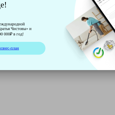
е!
международной
ратья Чистовы» и
0 000₽ в год!
изнес-план
ирмы Soteco, а также утюг, ведро, парогенератор, аппарат д