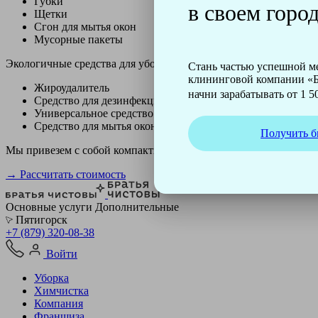
Губки
в своем город
Щетки
Сгон для мытья окон
Мусорные пакеты
Экологичные средства для уборки немецкой марки Kiehl:
Стань частью успешной 
клининговой компании «Б
Жироудалитель
начни зарабатывать от 1 50
Средство для дезинфекции
Универсальное средство
Средство для мытья окон
Получить б
Мы привезем с собой компактный профессиональный пылесос ф
→ Рассчитать стоимость
Основные услуги
Дополнительные
Пятигорск
+7 (879) 320-08-38
Войти
Уборка
Химчистка
Компания
Франшиза