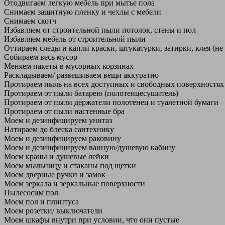
Отодвигаем легкую мебель при мытье пола
Снимаем защитную пленку и чехлы с мебели
Снимаем скотч
Избавляем от строительной пыли потолок, стены и пол
Избавляем мебель от строительной пыли
Оттираем следы и капли краски, штукатурки, затирки, клея (не
Собираем весь мусор
Меняем пакеты в мусорных корзинах
Раскладываем/ развешиваем вещи аккуратно
Протираем пыль на всех доступных и свободных поверхностях
Протираем от пыли батарею (полотенцесушитель)
Протираем от пыли держатели полотенец и туалетной бумаги
Протираем от пыли настенные бра
Моем и дезинфицируем унитаз
Натираем до блеска сантехнику
Моем и дезинфицируем раковину
Моем и дезинфицируем ванную/душевую кабину
Моем краны и душевые лейки
Моем мыльницу и стаканы под щетки
Моем дверные ручки и замок
Моем зеркала и зеркальные поверхности
Пылесосим пол
Моем пол и плинтуса
Моем розетки/ выключатели
Моем шкафы внутри при условии, что они пустые