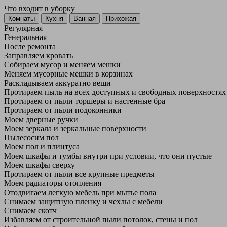
Что входит в уборку
Регу­лярная
Гене­ральная
После ремонта
Заправляем кровать
Собираем мусор и меняем мешки
Меняем мусорные мешки в корзинах
Раскладываем аккуратно вещи
Протираем пыль на всех доступных и свободных поверхностях
Протираем от пыли торшеры и настенные бра
Протираем от пыли подоконники
Моем дверные ручки
Моем зеркала и зеркальные поверхности
Пылесосим пол
Моем пол и плинтуса
Моем шкафы и тумбы внутри при условии, что они пустые
Моем шкафы сверху
Протираем от пыли все крупные предметы
Моем радиаторы отопления
Отодвигаем легкую мебель при мытье пола
Снимаем защитную пленку и чехлы с мебели
Снимаем скотч
Избавляем от строительной пыли потолок, стены и пол