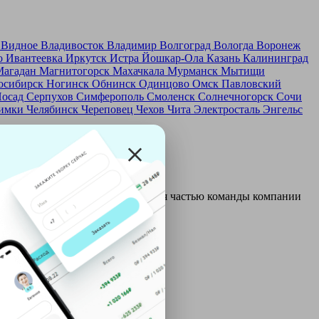
д
Видное
Владивосток
Владимир
Волгоград
Вологда
Воронеж
о
Ивантеевка
Иркутск
Истра
Йошкар-Ола
Казань
Калининград
Магадан
Магнитогорск
Махачкала
Мурманск
Мытищи
осибирск
Ногинск
Обнинск
Одинцово
Омск
Павловский
Посад
Серпухов
Симферополь
Смоленск
Солнечногорск
Сочи
имки
Челябинск
Череповец
Чехов
Чита
Электросталь
Энгельс
и и только после этого становятся частью команды компании
ой: