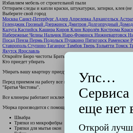
Избавляем мебель от строительной пыли
Оттираем следы и капли краски, штукатурки, затирки, клея (не
Выберите свой город
Москва
Санкт-Петербург
Адлер
Апрелевка
Архангельск
Астра
Геленджик
Грозный
Дзержинск
Дмитров
Долгопрудный
Домод
Калуга
Каспийск
Кашира
Киров
Клин
Королёв
Кострома
Крас
Набережные Челны
Нальчик
Наро-Фоминск
Нижневартовск
Н
Посад
Пенза
Пермь
Подольск
Пушкино
Пятигорск
Раменское
Р
Ставрополь
Ступино
Таганрог
Тамбов
Тверь
Тольятти
Томск
Т
Якутск
Ярославль
Откройте Бюро чистоты Братьев Чистовых в своем городе по
н
Кто приедет убирать
Убирать вашу квартиру приедут профессионально обученные клин
Упс…
Перед приемом на работу все клинеры проходят аттестацию в н
"Братья Чистовы".
Сервиса
Все клинеры работают исключительно в форме с логотипом ко
еще нет 
Уборка производится с помощью профессиональных технически
Швабра
Тряпки из микрофибры
Открой лучш
Тряпки для мытья окон