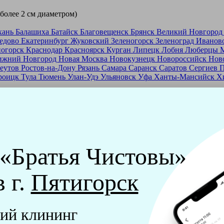
 более 2 см диаметром)
хань
Балашиха
Батайск
Благовещенск
Брянск
Великий Новгоро
едово
Екатеринбург
Жуковский
Зеленогорск
Зеленоград
Иванов
ногорск
Краснодар
Красноярск
Курган
Липецк
Лобня
Люберцы
ижний Новгород
Новая Москва
Новокузнецк
Новороссийск
Нов
еутов
Ростов-на-Дону
Рязань
Самара
Саранск
Саратов
Сергиев 
роицк
Тула
Тюмень
Улан-Удэ
Ульяновск
Уфа
Ханты-Мансийск
Х
ашей франшизе
еры - русские девушки, в возрасте от 24 до 40 лет.
ашем обучающем центре, а также проверку в службе безопасност
 «Братья Чистовы»
мпании "Братья Чистовы".
в г.
Пятигорск
х и химический средств, которые наши клинеры привозят с соб
ий клининг