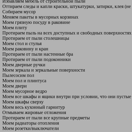
Избавляем мебель от строительной пыли
Оттираем следы и капли краски, штукатурки, затирки, клея (не
Собираем мусор
Меняем пакеты в мусорных корзинах
Моем грязную посуду в раковине
Моем плиту
Протираем пыль на всех доступных и свободных поверхностях
Протираем от пыли столешницы
Моем стол и стулья
Моем раковину и кран
Протираем от пыли настенные бра
Протираем от пыли подоконники
Моем дверные ручки
Моем зеркала и зеркальные поверхности
Пылесосим пол
Моем пол и плинтуса
Моем двери
Моем мусорное ведро
Моем все шкафы и ящики внутри при условии, что они пустые
Моем шкафы сверху
Моем весь кухонный гарнитур
Отмываем жировые отложения
Протираем от пыли все крупные предметы
Моем радиаторы отопления
Моем розетки/выключатели