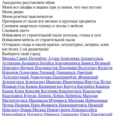
Аккуратно расставляем обувь
Моем все шкафы и ящики при условии, что они пустые
Моем двери
Моем розетки/ выключатели
Протираем от пыли все мелкие и крупные предметы
Снимаем защитную пленку и чехлы с мебели
Снимаем скотч
Избавляем от строительной пыли потолок, стены и пол
Избавляем мебель от строительной пыли
Оттираем следы и капли краски, штукатурки, затирки, клея
(не более 2 см диаметром)
Выберите свой город
Москва
Санкт-Петербург
Адлер
Апрелевка
Архангельск
Астрахань
Балашиха
Батайск
Благовещенск
Брянск
Великий
Новгород
Видное
Владивосток
Владимир
Волгоград
Вологда
Воронеж
Геленджик
Грозный
Дзержинск
Дмитров
Долгопрудный
Домодедово
Екатеринбург
Жуковский
Зеленогорск
Зеленоград
Иваново
Ивантеевка
Иркутск
Истра
Йошкар-Ола
Казань
Калининград
Калуга
Каспийск
Кашира
Киров
Клин
Королёв
Кострома
Красногорск
Краснодар
Красноярск
Курган
Липецк
Лобня
Люберцы
Магадан
Магнитогорск
Махачкала
Мурманск
Мытищи
Набережные
Челны
Нальчик
Наро-Фоминск
Нижневартовск
Нижний
Новгород
Новая Москва
Новокузнецк
Новороссийск
Новосибирск
Ногинск
Обнинск
Одинцово
Омск
Павловский