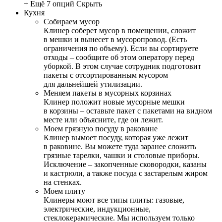
+ Ещё 7 опций
Скрыть
Кухня
Собираем мусор
Клинер соберет мусор в помещении, сложит
в мешки и вынесет в мусоропровод. (Есть
ограничения по объему). Если вы сортируете
отходы – сообщите об этом оператору перед
уборкой. В этом случае сотрудник подготовит
пакеты с отсортированным мусором
для дальнейшей утилизации.
Меняем пакеты в мусорных корзинах
Клинер положит новые мусорные мешки
в корзины – оставьте пакет с пакетами на видном
месте или объясните, где он лежит.
Моем грязную посуду в раковине
Клинер вымоет посуду, которая уже лежит
в раковине. Вы можете туда заранее сложить
грязные тарелки, чашки и столовые приборы.
Исключение – закопченные сковородки, казаны
и кастрюли, а также посуда с застарелым жиром
на стенках.
Моем плиту
Клинеры моют все типы плиты: газовые,
электрические, индукционные,
стеклокерамические. Мы используем только