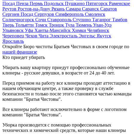
Посад
Пенза
Пермь
Подольск
Пушкино
Пятигорск
Раменское
Реутов
Ростов-на-Дону
Рязань
Самара
Саранск
Саратов
Сергиев Посад
Серпухов
Симферополь
Смоленск
Солнечногорск
Сочи
Ставрополь
Ступино
Таганрог
Тамбов
Тверь
Тольятти
Томск
Троицк
Тула
Тюмень
Улан-Удэ
Ульяновск
Уфа
Ханты-Мансийск
Химки
Челябинск
Череповец
Чехов
Чита
Электросталь
Энгельс
Якутск
Ярославль
Откройте Бюро чистоты Братьев Чистовых в своем городе по
нашей франшизе
Кто приедет убирать
Убирать вашу квартиру приедут профессионально обученные
клинеры - русские девушки, в возрасте от 24 до 40 лет.
Перед приемом на работу все клинеры проходят аттестацию в
нашем обучающем центре, а также проверку в службе
безопасности и только после этого становятся частью команды
компании "Братья Чистовы".
Все клинеры работают исключительно в форме с логотипом
компании "Братья Чистовы".
Уборка производится с помощью профессиональных
технических и химический средств, которые наши клинеры