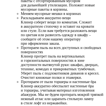
пакеты с отсортированным мусором
для дальнейшей утилизации. Положит новые
мусорные пакеты в корзины.
Меняем мусорные мешки в корзинах
Раскладываем аккуратно вещи
Клинер соберет вещи по комнатам. Сложит
в аккуратную стопочку и оставит на кровати
или стуле. Если вам требуется разложить вещи
по цветам или развесить одежду в шкафу –
сообщите об этом нашему оператору
при оформлении заказа.
Протираем пыль на всех доступных и свободных
поверхностях
Клинер протрет пыль на вертикальных
и горизонтальных поверхностях в зоне
доступности вытянутой руки: шкафах, дверцах,
технике, комодах и прикроватных тумбочках.
Уберет пыль с подлокотников диванов и кресел.
Очистит книжные полки и этажерки.
Протираем от пыли торшеры и настенные бра
Клинер аккуратно обеспылит настенные бра
и торшеры, учитывая материал изготовления
абажуров. Мы не будем протирать мокрой тряпкой
нежный атлас или царапать стильную лампу
в стиле лофт из нержавейки.