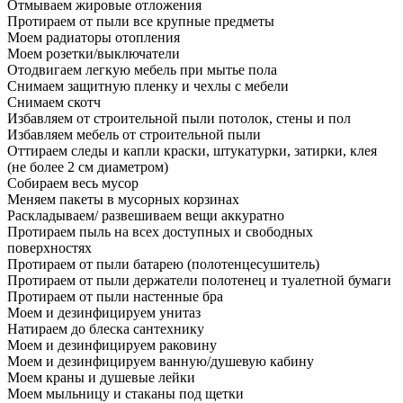
Отмываем жировые отложения
Протираем от пыли все крупные предметы
Моем радиаторы отопления
Моем розетки/выключатели
Отодвигаем легкую мебель при мытье пола
Снимаем защитную пленку и чехлы с мебели
Снимаем скотч
Избавляем от строительной пыли потолок, стены и пол
Избавляем мебель от строительной пыли
Оттираем следы и капли краски, штукатурки, затирки, клея
(не более 2 см диаметром)
Собираем весь мусор
Меняем пакеты в мусорных корзинах
Раскладываем/ развешиваем вещи аккуратно
Протираем пыль на всех доступных и свободных
поверхностях
Протираем от пыли батарею (полотенцесушитель)
Протираем от пыли держатели полотенец и туалетной бумаги
Протираем от пыли настенные бра
Моем и дезинфицируем унитаз
Натираем до блеска сантехнику
Моем и дезинфицируем раковину
Моем и дезинфицируем ванную/душевую кабину
Моем краны и душевые лейки
Моем мыльницу и стаканы под щетки