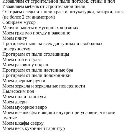
Избавляем от строительной пыли потолок, стены и пол
Избавляем мебель от строительной пыли
Оттираем следы и капли краски, штукатурки, затирки, клея
(не более 2 см диаметром)
Собираем мусор
Меняем пакеты в мусорных корзинах
Моем грязную посуду в раковине
Моем плиту
Протираем пыль на всех доступных и свободных
поверхностях
Протираем от пыли столешницы
Моем стол и стулья
Моем раковину и кран
Протираем от пыли настенные бра
Протираем от пыли подоконники
Моем дверные ручки
Моем зеркала и зеркальные поверхности
Пылесосим пол
Моем пол и плинтуса
Моем двери
Моем мусорное ведро
Моем все шкафы и ящики внутри при условии, что они
пустые
Моем шкафы сверху
Моем весь кухонный гарнитур