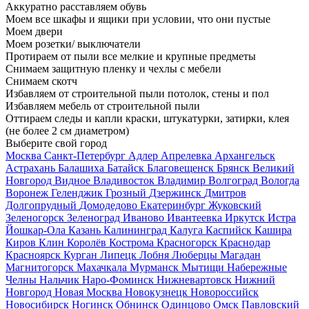
Аккуратно расставляем обувь
Моем все шкафы и ящики при условии, что они пустые
Моем двери
Моем розетки/ выключатели
Протираем от пыли все мелкие и крупные предметы
Снимаем защитную пленку и чехлы с мебели
Снимаем скотч
Избавляем от строительной пыли потолок, стены и пол
Избавляем мебель от строительной пыли
Оттираем следы и капли краски, штукатурки, затирки, клея
(не более 2 см диаметром)
Выберите свой город
Москва
Санкт-Петербург
Адлер
Апрелевка
Архангельск
Астрахань
Балашиха
Батайск
Благовещенск
Брянск
Великий
Новгород
Видное
Владивосток
Владимир
Волгоград
Вологда
Воронеж
Геленджик
Грозный
Дзержинск
Дмитров
Долгопрудный
Домодедово
Екатеринбург
Жуковский
Зеленогорск
Зеленоград
Иваново
Ивантеевка
Иркутск
Истра
Йошкар-Ола
Казань
Калининград
Калуга
Каспийск
Кашира
Киров
Клин
Королёв
Кострома
Красногорск
Краснодар
Красноярск
Курган
Липецк
Лобня
Люберцы
Магадан
Магнитогорск
Махачкала
Мурманск
Мытищи
Набережные
Челны
Нальчик
Наро-Фоминск
Нижневартовск
Нижний
Новгород
Новая Москва
Новокузнецк
Новороссийск
Новосибирск
Ногинск
Обнинск
Одинцово
Омск
Павловский