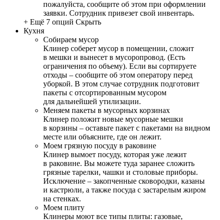
пожалуйста, сообщите об этом при оформлении
заявки. Сотрудник привезет свой инвентарь.
+ Ещё 7 опций
Скрыть
Кухня
Собираем мусор
Клинер соберет мусор в помещении, сложит
в мешки и вынесет в мусоропровод. (Есть
ограничения по объему). Если вы сортируете
отходы – сообщите об этом оператору перед
уборкой. В этом случае сотрудник подготовит
пакеты с отсортированным мусором
для дальнейшей утилизации.
Меняем пакеты в мусорных корзинах
Клинер положит новые мусорные мешки
в корзины – оставьте пакет с пакетами на видном
месте или объясните, где он лежит.
Моем грязную посуду в раковине
Клинер вымоет посуду, которая уже лежит
в раковине. Вы можете туда заранее сложить
грязные тарелки, чашки и столовые приборы.
Исключение – закопченные сковородки, казаны
и кастрюли, а также посуда с застарелым жиром
на стенках.
Моем плиту
Клинеры моют все типы плиты: газовые,