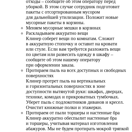
отходы – сообщите об этом оператору перед
уборкой. В этом случае сотрудник подготовит
пакеты с отсортированным мусором
для дальнейшей утилизации. Положит новые
мусорные пакеты в корзины.
Меняем мусорные мешки в корзинах
Раскладываем аккуратно вещи
Клинер соберет вещи по комнатам. Сложит
в аккуратную стопочку и оставит на кровати
или стуле. Если вам требуется разложить вещи
по цветам или развесить одежду в шкафу –
сообщите об этом нашему оператору
при оформлении заказа.
Протираем пыль на всех доступных и свободных
поверхностях
Клинер протрет пыль на вертикальных
и горизонтальных поверхностях в зоне
доступности вытянутой руки: шкафах, дверцах,
технике, комодах и прикроватных тумбочках.
Уберет пыль с подлокотников диванов и кресел.
Очистит книжные полки и этажерки.
Протираем от пыли торшеры и настенные бра
Клинер аккуратно обеспылит настенные бра
и торшеры, учитывая материал изготовления
абажуров. Мы не будем протирать мокрой тряпкой