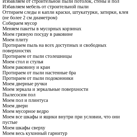
Избавляем от строительной пыли потолок, стены и пол
Избавляем мебель от строительной пыли
Оттираем следы и капли краски, штукатурки, затирки, клея
(не более 2 см диаметром)
Собираем мусор
Меняем пакеты в мусорных корзинах
Моем грязную посуду в раковине
Моем плиту
Протираем пыль на всех доступных и свободных
поверхностях
Протираем от пыли столешницы
Моем стол и стулья
Моем раковину и кран
Протираем от пыли настенные бра
Протираем от пыли подоконники
Моем дверные ручки
Моем зеркала и зеркальные поверхности
Пылесосим пол
Моем пол и плинтуса
Моем двери
Моем мусорное ведро
Моем все шкафы и ящики внутри при условии, что они
пустые
Моем шкафы сверху
Моем весь кухонный гарнитур