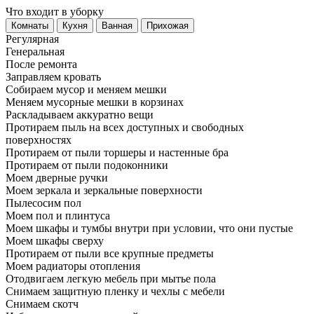
Что входит в уборку
Регу­лярная
Гене­ральная
После ремонта
Заправляем кровать
Собираем мусор и меняем мешки
Меняем мусорные мешки в корзинах
Раскладываем аккуратно вещи
Протираем пыль на всех доступных и свободных
поверхностях
Протираем от пыли торшеры и настенные бра
Протираем от пыли подоконники
Моем дверные ручки
Моем зеркала и зеркальные поверхности
Пылесосим пол
Моем пол и плинтуса
Моем шкафы и тумбы внутри при условии, что они пустые
Моем шкафы сверху
Протираем от пыли все крупные предметы
Моем радиаторы отопления
Отодвигаем легкую мебель при мытье пола
Снимаем защитную пленку и чехлы с мебели
Снимаем скотч