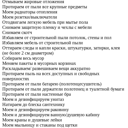
Отмываем жировые отложения
Протираем от пыли все крупные предметы
Моем радиаторы отопления
Моем розетки/выключатели
Отодвигаем легкую мебель при мытье пола
Снимаем защитную пленку и чехлы с мебели
Снимаем скотч
Избавляем от строительной пыли потолок, стены и пол
Избавляем мебель от строительной пыли
Оттираем следы и капли краски, штукатурки, затирки, клея
(не более 2 см диаметром)
Собираем весь мусор
Меняем пакеты в мусорных корзинах
Раскладываем/ развешиваем вещи аккуратно
Протираем пыль на всех доступных и свободных
поверхностях
Протираем от пыли батарею (полотенцесушитель)
Протираем от пыли держатели полотенец и туалетной бумаги
Протираем от пыли настенные бра
Моем и дезинфицируем унитаз
Натираем до блеска сантехнику
Моем и дезинфицируем раковину
Моем и дезинфицируем ванную/душевую кабину
Моем краны и душевые лейки
Моем мыльницу и стаканы под щетки