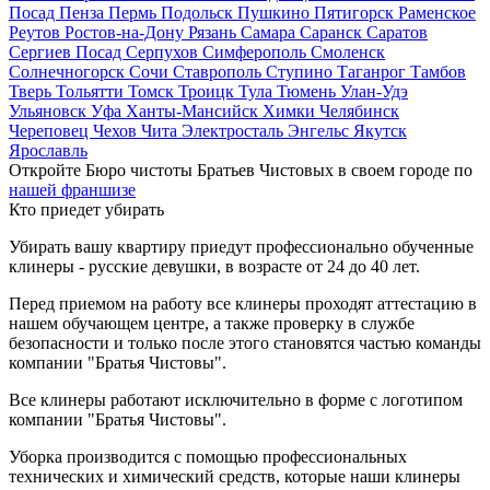
Посад
Пенза
Пермь
Подольск
Пушкино
Пятигорск
Раменское
Реутов
Ростов-на-Дону
Рязань
Самара
Саранск
Саратов
Сергиев Посад
Серпухов
Симферополь
Смоленск
Солнечногорск
Сочи
Ставрополь
Ступино
Таганрог
Тамбов
Тверь
Тольятти
Томск
Троицк
Тула
Тюмень
Улан-Удэ
Ульяновск
Уфа
Ханты-Мансийск
Химки
Челябинск
Череповец
Чехов
Чита
Электросталь
Энгельс
Якутск
Ярославль
Откройте Бюро чистоты Братьев Чистовых в своем городе по
нашей франшизе
Кто приедет убирать
Убирать вашу квартиру приедут профессионально обученные
клинеры - русские девушки, в возрасте от 24 до 40 лет.
Перед приемом на работу все клинеры проходят аттестацию в
нашем обучающем центре, а также проверку в службе
безопасности и только после этого становятся частью команды
компании "Братья Чистовы".
Все клинеры работают исключительно в форме с логотипом
компании "Братья Чистовы".
Уборка производится с помощью профессиональных
технических и химический средств, которые наши клинеры