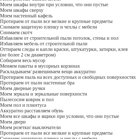
Моем шкафы внутри при условии, что они пустые
Моем шкафы сверху
Моем настенный кафель
Протираем от пыли все мелкие и крупные предметы
Снимаем защитную пленку и чехлы с мебели
Снимаем скотч
Избавляем от строительной пыли потолок, стены и пол
Избавляем мебель от строительной пыли
Оттираем следы и капли краски, штукатурки, затирки, клея
(не более 2 см диаметром)
Собираем весь мусор
Меняем пакеты в мусорных корзинах
Раскладываем/ развешиваем вещи аккуратно
Протираем пыль на всех доступных и свободных поверхностях
Протираем от пыли настенные бра
Моем дверные ручки
Моем зеркала и зеркальные поверхности
Пылесосим коврик и пол
Моем пол и плинтуса
Аккуратно расставляем обувь
Моем все шкафы и ящики при условии, что они пустые
Моем двери
Моем розетки/ выключатели
Протираем от пыли все мелкие и крупные предметы
Снимаем защитную пленку и чехлы с мебели