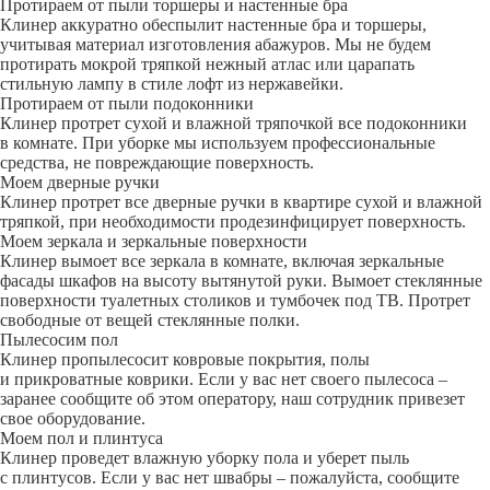
Протираем от пыли торшеры и настенные бра
Клинер аккуратно обеспылит настенные бра и торшеры,
учитывая материал изготовления абажуров. Мы не будем
протирать мокрой тряпкой нежный атлас или царапать
стильную лампу в стиле лофт из нержавейки.
Протираем от пыли подоконники
Клинер протрет сухой и влажной тряпочкой все подоконники
в комнате. При уборке мы используем профессиональные
средства, не повреждающие поверхность.
Моем дверные ручки
Клинер протрет все дверные ручки в квартире сухой и влажной
тряпкой, при необходимости продезинфицирует поверхность.
Моем зеркала и зеркальные поверхности
Клинер вымоет все зеркала в комнате, включая зеркальные
фасады шкафов на высоту вытянутой руки. Вымоет стеклянные
поверхности туалетных столиков и тумбочек под ТВ. Протрет
свободные от вещей стеклянные полки.
Пылесосим пол
Клинер пропылесосит ковровые покрытия, полы
и прикроватные коврики. Если у вас нет своего пылесоса –
заранее сообщите об этом оператору, наш сотрудник привезет
свое оборудование.
Моем пол и плинтуса
Клинер проведет влажную уборку пола и уберет пыль
с плинтусов. Если у вас нет швабры – пожалуйста, сообщите