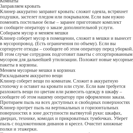
Комнаты
Заправляем кровать
Клинер аккуратно заправит кровать: сложит одеяла, встряхнет
подушки, застелет пледом или покрывалом. Если вам нужно
поменять постельное белье – заранее приготовьте комплект
и сообщите оператору о заказе дополнительной услуги.
Собираем мусор и меняем мешки
Клинер соберет мусор в помещении, сложит в мешки и вынесет
в мусоропровод. (Есть ограничения по объему). Если вы
сортируете отходы – сообщите об этом оператору перед уборкой.
В этом случае сотрудник подготовит пакеты с отсортированным
мусором для дальнейшей утилизации. Положит новые мусорные
пакеты в корзины.
Меняем мусорные мешки в корзинах
Раскладываем аккуратно вещи
Клинер соберет вещи по комнатам. Сложит в аккуратную
стопочку и оставит на кровати или стуле. Если вам требуется
разложить вещи по цветам или развесить одежду в шкафу –
сообщите об этом нашему оператору при оформлении заказа.
Протираем пыль на всех доступных и свободных поверхностях
Клинер протрет пыль на вертикальных и горизонтальных
поверхностях в зоне доступности вытянутой руки: шкафах,
дверцах, технике, комодах и прикроватных тумбочках. Уберет
пыль с подлокотников диванов и кресел. Очистит книжные
полки и этажерки.