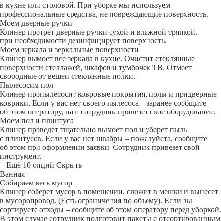
в кухне или столовой. При уборке мы используем
профессиональные средства, не повреждающие поверхность.
Моем дверные ручки
Клинер протрет дверные ручки сухой и влажной тряпкой,
при необходимости дезинфицирует поверхность.
Моем зеркала и зеркальные поверхности
Клинер вымоет все зеркала в кухне. Очистит стеклянные
поверхности стеллажей, шкафов и тумбочек ТВ. Отмоет
свободные от вещей стеклянные полки.
Пылесосим пол
Клинер пропылесосит ковровые покрытия, полы и придверные
коврики. Если у вас нет своего пылесоса – заранее сообщите
об этом оператору, наш сотрудник привезет свое оборудование.
Моем пол и плинтуса
Клинер проведет тщательно вымоет пол и уберет пыль
с плинтусов. Если у вас нет швабры – пожалуйста, сообщите
об этом при оформлении заявки. Сотрудник привезет свой
инструмент.
+ Ещё 10 опций
Скрыть
Ванная
Собираем весь мусор
Клинер соберет мусор в помещении, сложит в мешки и вынесет
в мусоропровод. (Есть ограничения по объему). Если вы
сортируете отходы – сообщите об этом оператору перед уборкой.
В этом случае сотрудник подготовит пакеты с отсортированным