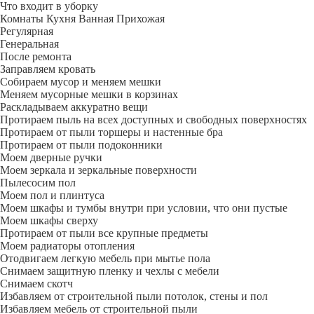
Что входит в уборку
Регу­лярная
Гене­ральная
После ремонта
Заправляем кровать
Собираем мусор и меняем мешки
Меняем мусорные мешки в корзинах
Раскладываем аккуратно вещи
Протираем пыль на всех доступных и свободных поверхностях
Протираем от пыли торшеры и настенные бра
Протираем от пыли подоконники
Моем дверные ручки
Моем зеркала и зеркальные поверхности
Пылесосим пол
Моем пол и плинтуса
Моем шкафы и тумбы внутри при условии, что они пустые
Моем шкафы сверху
Протираем от пыли все крупные предметы
Моем радиаторы отопления
Отодвигаем легкую мебель при мытье пола
Снимаем защитную пленку и чехлы с мебели
Снимаем скотч
Избавляем от строительной пыли потолок, стены и пол
Избавляем мебель от строительной пыли