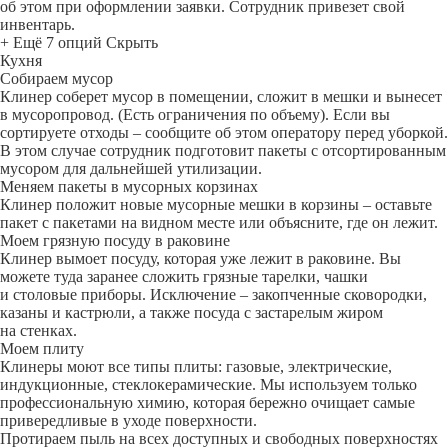
об этом при оформлении заявки. Сотрудник привезет свой
инвентарь.
+ Ещё 7 опций
Скрыть
Кухня
Собираем мусор
Клинер соберет мусор в помещении, сложит в мешки и вынесет
в мусоропровод. (Есть ограничения по объему). Если вы
сортируете отходы – сообщите об этом оператору перед уборкой.
В этом случае сотрудник подготовит пакеты с отсортированным
мусором для дальнейшей утилизации.
Меняем пакеты в мусорных корзинах
Клинер положит новые мусорные мешки в корзины – оставьте
пакет с пакетами на видном месте или объясните, где он лежит.
Моем грязную посуду в раковине
Клинер вымоет посуду, которая уже лежит в раковине. Вы
можете туда заранее сложить грязные тарелки, чашки
и столовые приборы. Исключение – закопченные сковородки,
казаны и кастрюли, а также посуда с застарелым жиром
на стенках.
Моем плиту
Клинеры моют все типы плиты: газовые, электрические,
индукционные, стеклокерамические. Мы используем только
профессиональную химию, которая бережно очищает самые
привередливые в уходе поверхности.
Протираем пыль на всех доступных и свободных поверхностях