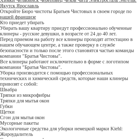
Химки
Челябинск
Череповец
Чехов
Чита
Электросталь
Энгельс
Якутск
Ярославль
Откройте Бюро чистоты Братьев Чистовых в своем городе по
нашей франшизе
Кто приедет убирать
Убирать вашу квартиру приедут профессионально обученные
клинеры - русские девушки, в возрасте от 24 до 40 лет.
Перед приемом на работу все клинеры проходят аттестацию в
нашем обучающем центре, а также проверку в службе
безопасности и только после этого становятся частью команды
компании "Братья Чистовы".
Все клинеры работают исключительно в форме с логотипом
компании "Братья Чистовы".
Уборка производится с помощью профессиональных
технических и химический средств, которые наши клинеры
привозят с собой:
Швабра
Тряпки из микрофибры
Тряпки для мытья окон
Губки
Щетки
Сгон для мытья окон
Мусорные пакеты
Экологичные средства для уборки немецкой марки Kiehl:
Жироудалитель