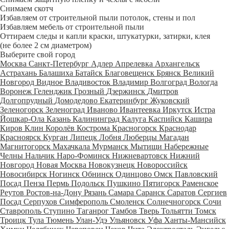
Снимаем скотч
Избавляем от строительной пыли потолок, стены и пол
Избавляем мебель от строительной пыли
Оттираем следы и капли краски, штукатурки, затирки, клея
(не более 2 см диаметром)
Выберите свой город
Москва
Санкт-Петербург
Адлер
Апрелевка
Архангельск
Астрахань
Балашиха
Батайск
Благовещенск
Брянск
Великий
Новгород
Видное
Владивосток
Владимир
Волгоград
Вологда
Воронеж
Геленджик
Грозный
Дзержинск
Дмитров
Долгопрудный
Домодедово
Екатеринбург
Жуковский
Зеленогорск
Зеленоград
Иваново
Ивантеевка
Иркутск
Истра
Йошкар-Ола
Казань
Калининград
Калуга
Каспийск
Кашира
Киров
Клин
Королёв
Кострома
Красногорск
Краснодар
Красноярск
Курган
Липецк
Лобня
Люберцы
Магадан
Магнитогорск
Махачкала
Мурманск
Мытищи
Набережные
Челны
Нальчик
Наро-Фоминск
Нижневартовск
Нижний
Новгород
Новая Москва
Новокузнецк
Новороссийск
Новосибирск
Ногинск
Обнинск
Одинцово
Омск
Павловский
Посад
Пенза
Пермь
Подольск
Пушкино
Пятигорск
Раменское
Реутов
Ростов-на-Дону
Рязань
Самара
Саранск
Саратов
Сергиев
Посад
Серпухов
Симферополь
Смоленск
Солнечногорск
Сочи
Ставрополь
Ступино
Таганрог
Тамбов
Тверь
Тольятти
Томск
Троицк
Тула
Тюмень
Улан-Удэ
Ульяновск
Уфа
Ханты-Мансийск