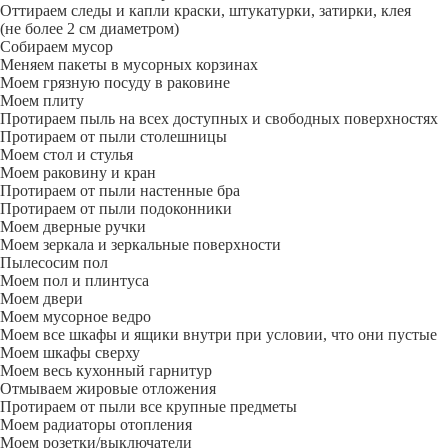
Оттираем следы и капли краски, штукатурки, затирки, клея
(не более 2 см диаметром)
Собираем мусор
Меняем пакеты в мусорных корзинах
Моем грязную посуду в раковине
Моем плиту
Протираем пыль на всех доступных и свободных поверхностях
Протираем от пыли столешницы
Моем стол и стулья
Моем раковину и кран
Протираем от пыли настенные бра
Протираем от пыли подоконники
Моем дверные ручки
Моем зеркала и зеркальные поверхности
Пылесосим пол
Моем пол и плинтуса
Моем двери
Моем мусорное ведро
Моем все шкафы и ящики внутри при условии, что они пустые
Моем шкафы сверху
Моем весь кухонный гарнитур
Отмываем жировые отложения
Протираем от пыли все крупные предметы
Моем радиаторы отопления
Моем розетки/выключатели