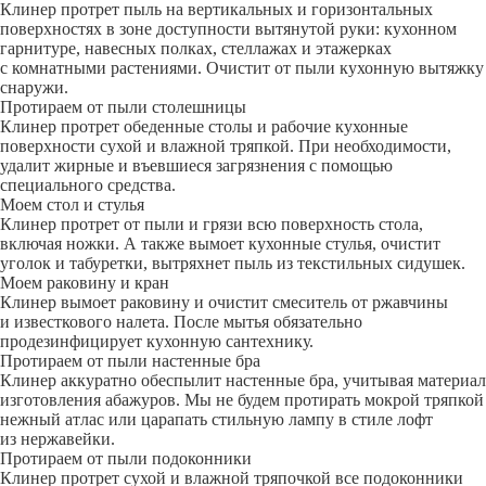
Клинер протрет пыль на вертикальных и горизонтальных
поверхностях в зоне доступности вытянутой руки: кухонном
гарнитуре, навесных полках, стеллажах и этажерках
с комнатными растениями. Очистит от пыли кухонную вытяжку
снаружи.
Протираем от пыли столешницы
Клинер протрет обеденные столы и рабочие кухонные
поверхности сухой и влажной тряпкой. При необходимости,
удалит жирные и въевшиеся загрязнения с помощью
специального средства.
Моем стол и стулья
Клинер протрет от пыли и грязи всю поверхность стола,
включая ножки. А также вымоет кухонные стулья, очистит
уголок и табуретки, вытряхнет пыль из текстильных сидушек.
Моем раковину и кран
Клинер вымоет раковину и очистит смеситель от ржавчины
и известкового налета. После мытья обязательно
продезинфицирует кухонную сантехнику.
Протираем от пыли настенные бра
Клинер аккуратно обеспылит настенные бра, учитывая материал
изготовления абажуров. Мы не будем протирать мокрой тряпкой
нежный атлас или царапать стильную лампу в стиле лофт
из нержавейки.
Протираем от пыли подоконники
Клинер протрет сухой и влажной тряпочкой все подоконники