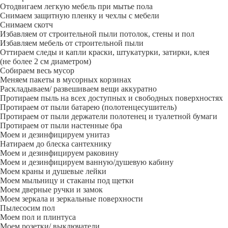
Отодвигаем легкую мебель при мытье пола
Снимаем защитную пленку и чехлы с мебели
Снимаем скотч
Избавляем от строительной пыли потолок, стены и пол
Избавляем мебель от строительной пыли
Оттираем следы и капли краски, штукатурки, затирки, клея
(не более 2 см диаметром)
Собираем весь мусор
Меняем пакеты в мусорных корзинах
Раскладываем/ развешиваем вещи аккуратно
Протираем пыль на всех доступных и свободных поверхностях
Протираем от пыли батарею (полотенцесушитель)
Протираем от пыли держатели полотенец и туалетной бумаги
Протираем от пыли настенные бра
Моем и дезинфицируем унитаз
Натираем до блеска сантехнику
Моем и дезинфицируем раковину
Моем и дезинфицируем ванную/душевую кабину
Моем краны и душевые лейки
Моем мыльницу и стаканы под щетки
Моем дверные ручки и замок
Моем зеркала и зеркальные поверхности
Пылесосим пол
Моем пол и плинтуса
Моем розетки/ выключатели