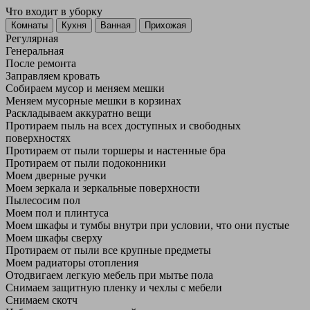
Что входит в уборку
Регу­лярная
Гене­ральная
После ремонта
Заправляем кровать
Собираем мусор и меняем мешки
Меняем мусорные мешки в корзинах
Раскладываем аккуратно вещи
Протираем пыль на всех доступных и свободных
поверхностях
Протираем от пыли торшеры и настенные бра
Протираем от пыли подоконники
Моем дверные ручки
Моем зеркала и зеркальные поверхности
Пылесосим пол
Моем пол и плинтуса
Моем шкафы и тумбы внутри при условии, что они пустые
Моем шкафы сверху
Протираем от пыли все крупные предметы
Моем радиаторы отопления
Отодвигаем легкую мебель при мытье пола
Снимаем защитную пленку и чехлы с мебели
Снимаем скотч