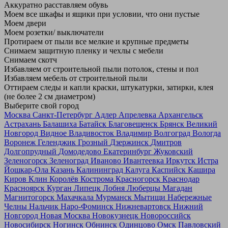
Аккуратно расставляем обувь
Моем все шкафы и ящики при условии, что они пустые
Моем двери
Моем розетки/ выключатели
Протираем от пыли все мелкие и крупные предметы
Снимаем защитную пленку и чехлы с мебели
Снимаем скотч
Избавляем от строительной пыли потолок, стены и пол
Избавляем мебель от строительной пыли
Оттираем следы и капли краски, штукатурки, затирки, клея
(не более 2 см диаметром)
Выберите свой город
Москва
Санкт-Петербург
Адлер
Апрелевка
Архангельск
Астрахань
Балашиха
Батайск
Благовещенск
Брянск
Великий
Новгород
Видное
Владивосток
Владимир
Волгоград
Вологда
Воронеж
Геленджик
Грозный
Дзержинск
Дмитров
Долгопрудный
Домодедово
Екатеринбург
Жуковский
Зеленогорск
Зеленоград
Иваново
Ивантеевка
Иркутск
Истра
Йошкар-Ола
Казань
Калининград
Калуга
Каспийск
Кашира
Киров
Клин
Королёв
Кострома
Красногорск
Краснодар
Красноярск
Курган
Липецк
Лобня
Люберцы
Магадан
Магнитогорск
Махачкала
Мурманск
Мытищи
Набережные
Челны
Нальчик
Наро-Фоминск
Нижневартовск
Нижний
Новгород
Новая Москва
Новокузнецк
Новороссийск
Новосибирск
Ногинск
Обнинск
Одинцово
Омск
Павловский