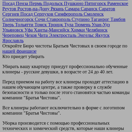
Посад
Пенза
Пермь
Подольск
Пушкино
Пятигорск
Раменское
Реутов
Ростов-на-Дону
Рязань
Самара
Саранск
Саратов
Сергиев Посад
Серпухов
Симферополь
Смоленск
Солнечногорск
Сочи
Ставрополь
Ступино
Таганрог
Тамбов
Тверь
Тольятти
Томск
Троицк
Тула
Тюмень
Улан-Удэ
Ульяновск
Уфа
Ханты-Мансийск
Химки
Челябинск
Череповец
Чехов
Чита
Электросталь
Энгельс
Якутск
Ярославль
Откройте Бюро чистоты Братьев Чистовых в своем городе по
нашей франшизе
Кто приедет убирать
Убирать вашу квартиру приедут профессионально обученные
клинеры - русские девушки, в возрасте от 24 до 40 лет.
Перед приемом на работу все клинеры проходят аттестацию в
нашем обучающем центре, а также проверку в службе
безопасности и только после этого становятся частью команды
компании "Братья Чистовы".
Все клинеры работают исключительно в форме с логотипом
компании "Братья Чистовы".
Уборка производится с помощью профессиональных
технических и химический средств, которые наши клинеры