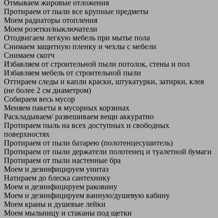
Отмываем жировые отложения
Протираем от пыли все крупные предметы
Моем радиаторы отопления
Моем розетки/выключатели
Отодвигаем легкую мебель при мытье пола
Снимаем защитную пленку и чехлы с мебели
Снимаем скотч
Избавляем от строительной пыли потолок, стены и пол
Избавляем мебель от строительной пыли
Оттираем следы и капли краски, штукатурки, затирки, клея
(не более 2 см диаметром)
Собираем весь мусор
Меняем пакеты в мусорных корзинах
Раскладываем/ развешиваем вещи аккуратно
Протираем пыль на всех доступных и свободных
поверхностях
Протираем от пыли батарею (полотенцесушитель)
Протираем от пыли держатели полотенец и туалетной бумаги
Протираем от пыли настенные бра
Моем и дезинфицируем унитаз
Натираем до блеска сантехнику
Моем и дезинфицируем раковину
Моем и дезинфицируем ванную/душевую кабину
Моем краны и душевые лейки
Моем мыльницу и стаканы под щетки