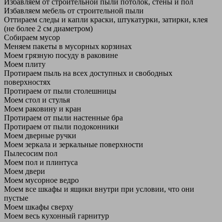
Избавляем от строительной пыли потолок, стены и пол
Избавляем мебель от строительной пыли
Оттираем следы и капли краски, штукатурки, затирки, клея
(не более 2 см диаметром)
Собираем мусор
Меняем пакеты в мусорных корзинах
Моем грязную посуду в раковине
Моем плиту
Протираем пыль на всех доступных и свободных
поверхностях
Протираем от пыли столешницы
Моем стол и стулья
Моем раковину и кран
Протираем от пыли настенные бра
Протираем от пыли подоконники
Моем дверные ручки
Моем зеркала и зеркальные поверхности
Пылесосим пол
Моем пол и плинтуса
Моем двери
Моем мусорное ведро
Моем все шкафы и ящики внутри при условии, что они
пустые
Моем шкафы сверху
Моем весь кухонный гарнитур