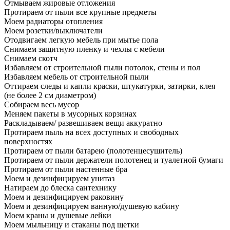
Отмываем жировые отложения
Протираем от пыли все крупные предметы
Моем радиаторы отопления
Моем розетки/выключатели
Отодвигаем легкую мебель при мытье пола
Снимаем защитную пленку и чехлы с мебели
Снимаем скотч
Избавляем от строительной пыли потолок, стены и пол
Избавляем мебель от строительной пыли
Оттираем следы и капли краски, штукатурки, затирки, клея
(не более 2 см диаметром)
Собираем весь мусор
Меняем пакеты в мусорных корзинах
Раскладываем/ развешиваем вещи аккуратно
Протираем пыль на всех доступных и свободных
поверхностях
Протираем от пыли батарею (полотенцесушитель)
Протираем от пыли держатели полотенец и туалетной бумаги
Протираем от пыли настенные бра
Моем и дезинфицируем унитаз
Натираем до блеска сантехнику
Моем и дезинфицируем раковину
Моем и дезинфицируем ванную/душевую кабину
Моем краны и душевые лейки
Моем мыльницу и стаканы под щетки