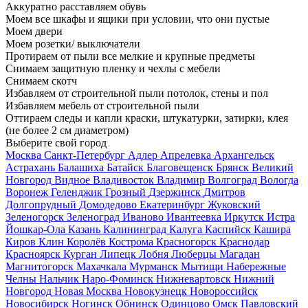
Аккуратно расставляем обувь
Моем все шкафы и ящики при условии, что они пустые
Моем двери
Моем розетки/ выключатели
Протираем от пыли все мелкие и крупные предметы
Снимаем защитную пленку и чехлы с мебели
Снимаем скотч
Избавляем от строительной пыли потолок, стены и пол
Избавляем мебель от строительной пыли
Оттираем следы и капли краски, штукатурки, затирки, клея
(не более 2 см диаметром)
Выберите свой город
Москва
Санкт-Петербург
Адлер
Апрелевка
Архангельск
Астрахань
Балашиха
Батайск
Благовещенск
Брянск
Великий
Новгород
Видное
Владивосток
Владимир
Волгоград
Вологда
Воронеж
Геленджик
Грозный
Дзержинск
Дмитров
Долгопрудный
Домодедово
Екатеринбург
Жуковский
Зеленогорск
Зеленоград
Иваново
Ивантеевка
Иркутск
Истра
Йошкар-Ола
Казань
Калининград
Калуга
Каспийск
Кашира
Киров
Клин
Королёв
Кострома
Красногорск
Краснодар
Красноярск
Курган
Липецк
Лобня
Люберцы
Магадан
Магнитогорск
Махачкала
Мурманск
Мытищи
Набережные
Челны
Нальчик
Наро-Фоминск
Нижневартовск
Нижний
Новгород
Новая Москва
Новокузнецк
Новороссийск
Новосибирск
Ногинск
Обнинск
Одинцово
Омск
Павловский