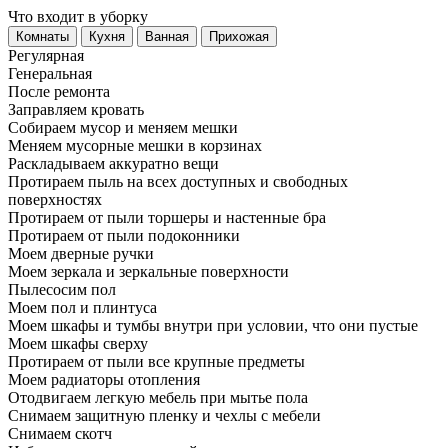
Что входит в уборку
Регу­лярная
Гене­ральная
После ремонта
Заправляем кровать
Собираем мусор и меняем мешки
Меняем мусорные мешки в корзинах
Раскладываем аккуратно вещи
Протираем пыль на всех доступных и свободных
поверхностях
Протираем от пыли торшеры и настенные бра
Протираем от пыли подоконники
Моем дверные ручки
Моем зеркала и зеркальные поверхности
Пылесосим пол
Моем пол и плинтуса
Моем шкафы и тумбы внутри при условии, что они пустые
Моем шкафы сверху
Протираем от пыли все крупные предметы
Моем радиаторы отопления
Отодвигаем легкую мебель при мытье пола
Снимаем защитную пленку и чехлы с мебели
Снимаем скотч