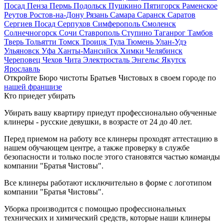
Посад
Пенза
Пермь
Подольск
Пушкино
Пятигорск
Раменское
Реутов
Ростов-на-Дону
Рязань
Самара
Саранск
Саратов
Сергиев Посад
Серпухов
Симферополь
Смоленск
Солнечногорск
Сочи
Ставрополь
Ступино
Таганрог
Тамбов
Тверь
Тольятти
Томск
Троицк
Тула
Тюмень
Улан-Удэ
Ульяновск
Уфа
Ханты-Мансийск
Химки
Челябинск
Череповец
Чехов
Чита
Электросталь
Энгельс
Якутск
Ярославль
Откройте Бюро чистоты Братьев Чистовых в своем городе по
нашей франшизе
Кто приедет убирать
Убирать вашу квартиру приедут профессионально обученные
клинеры - русские девушки, в возрасте от 24 до 40 лет.
Перед приемом на работу все клинеры проходят аттестацию в
нашем обучающем центре, а также проверку в службе
безопасности и только после этого становятся частью команды
компании "Братья Чистовы".
Все клинеры работают исключительно в форме с логотипом
компании "Братья Чистовы".
Уборка производится с помощью профессиональных
технических и химический средств, которые наши клинеры