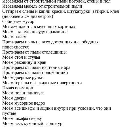
Избавляем от строительной пыли потолок, стены и пол
Избавляем мебель от строительной пыли
Оттираем следы и капли краски, штукатурки, затирки, клея
(не более 2 см диаметром)
Собираем мусор
Меняем пакеты в мусорных корзинах
Моем грязную посуду в раковине
Моем плиту
Протираем пыль на всех доступных и свободных
поверхностях
Протираем от пыли столешницы
Моем стол и стулья
Моем раковину и кран
Протираем от пыли настенные бра
Протираем от пыли подоконники
Моем дверные ручки
Моем зеркала и зеркальные поверхности
Пылесосим пол
Моем пол и плинтуса
Моем двери
Моем мусорное ведро
Моем все шкафы и ящики внутри при условии, что они
пустые
Моем шкафы сверху
Моем весь кухонный гарнитур