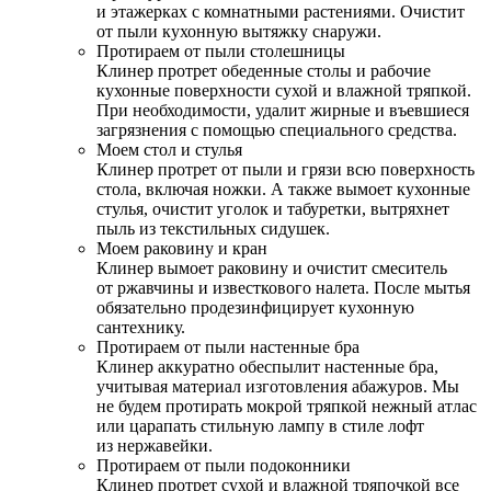
и этажерках с комнатными растениями. Очистит
от пыли кухонную вытяжку снаружи.
Протираем от пыли столешницы
Клинер протрет обеденные столы и рабочие
кухонные поверхности сухой и влажной тряпкой.
При необходимости, удалит жирные и въевшиеся
загрязнения с помощью специального средства.
Моем стол и стулья
Клинер протрет от пыли и грязи всю поверхность
стола, включая ножки. А также вымоет кухонные
стулья, очистит уголок и табуретки, вытряхнет
пыль из текстильных сидушек.
Моем раковину и кран
Клинер вымоет раковину и очистит смеситель
от ржавчины и известкового налета. После мытья
обязательно продезинфицирует кухонную
сантехнику.
Протираем от пыли настенные бра
Клинер аккуратно обеспылит настенные бра,
учитывая материал изготовления абажуров. Мы
не будем протирать мокрой тряпкой нежный атлас
или царапать стильную лампу в стиле лофт
из нержавейки.
Протираем от пыли подоконники
Клинер протрет сухой и влажной тряпочкой все