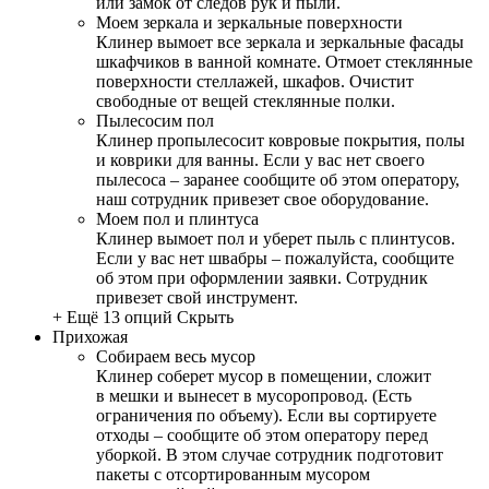
или замок от следов рук и пыли.
Моем зеркала и зеркальные поверхности
Клинер вымоет все зеркала и зеркальные фасады
шкафчиков в ванной комнате. Отмоет стеклянные
поверхности стеллажей, шкафов. Очистит
свободные от вещей стеклянные полки.
Пылесосим пол
Клинер пропылесосит ковровые покрытия, полы
и коврики для ванны. Если у вас нет своего
пылесоса – заранее сообщите об этом оператору,
наш сотрудник привезет свое оборудование.
Моем пол и плинтуса
Клинер вымоет пол и уберет пыль с плинтусов.
Если у вас нет швабры – пожалуйста, сообщите
об этом при оформлении заявки. Сотрудник
привезет свой инструмент.
+ Ещё 13 опций
Скрыть
Прихожая
Собираем весь мусор
Клинер соберет мусор в помещении, сложит
в мешки и вынесет в мусоропровод. (Есть
ограничения по объему). Если вы сортируете
отходы – сообщите об этом оператору перед
уборкой. В этом случае сотрудник подготовит
пакеты с отсортированным мусором