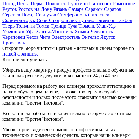
Посад
Пенза
Пермь
Подольск
Пушкино
Пятигорск
Раменское
Реутов
Ростов-на-Дону
Рязань
Самара
Саранск
Саратов
Сергиев Посад
Серпухов
Симферополь
Смоленск
Солнечногорск
Сочи
Ставрополь
Ступино
Таганрог
Тамбов
Тверь
Тольятти
Томск
Троицк
Тула
Тюмень
Улан-Удэ
Ульяновск
Уфа
Ханты-Мансийск
Химки
Челябинск
Череповец
Чехов
Чита
Электросталь
Энгельс
Якутск
Ярославль
Откройте Бюро чистоты Братьев Чистовых в своем городе по
нашей франшизе
Кто приедет убирать
Убирать вашу квартиру приедут профессионально обученные
клинеры - русские девушки, в возрасте от 24 до 40 лет.
Перед приемом на работу все клинеры проходят аттестацию в
нашем обучающем центре, а также проверку в службе
безопасности и только после этого становятся частью команды
компании "Братья Чистовы".
Все клинеры работают исключительно в форме с логотипом
компании "Братья Чистовы".
Уборка производится с помощью профессиональных
технических и химический средств, которые наши клинеры