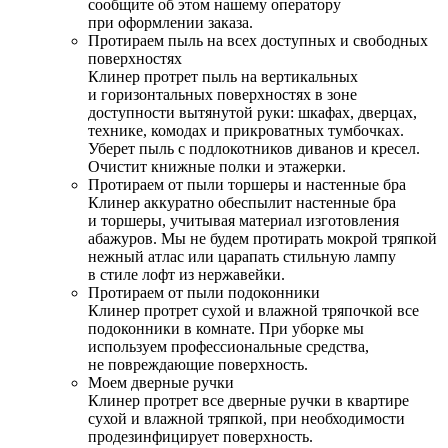
сообщите об этом нашему оператору
при оформлении заказа.
Протираем пыль на всех доступных и свободных
поверхностях
Клинер протрет пыль на вертикальных
и горизонтальных поверхностях в зоне
доступности вытянутой руки: шкафах, дверцах,
технике, комодах и прикроватных тумбочках.
Уберет пыль с подлокотников диванов и кресел.
Очистит книжные полки и этажерки.
Протираем от пыли торшеры и настенные бра
Клинер аккуратно обеспылит настенные бра
и торшеры, учитывая материал изготовления
абажуров. Мы не будем протирать мокрой тряпкой
нежный атлас или царапать стильную лампу
в стиле лофт из нержавейки.
Протираем от пыли подоконники
Клинер протрет сухой и влажной тряпочкой все
подоконники в комнате. При уборке мы
используем профессиональные средства,
не повреждающие поверхность.
Моем дверные ручки
Клинер протрет все дверные ручки в квартире
сухой и влажной тряпкой, при необходимости
продезинфицирует поверхность.