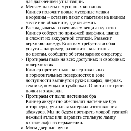
для дальнейшей утилизации.
Меняем пакеты в мусорных корзинах
Клинер положит новые мусорные мешки
в корзины – оставьте пакет с пакетами на видном
месте или объясните, где он лежит.
Раскладываем/ развешиваем вещи аккуратно
Клинер соберет по прихожей шарфики, шапки
и сложит их аккуратной стопкой. Развесит
верхнюю одежду. Если вам требуется особая
услуга – например, разложить палантины
по цветам, сообщите об этом заранее оператору.
Протираем пыль на всех доступных и свободных
поверхностях
Клинер протрет пыль на вертикальных
и горизонтальных поверхностях в зоне
доступности вытянутой руки: шкафах, дверцах,
технике, комодах и тумбочках. Очистит от грязи
полки и этажерки.
Протираем от пыли настенные бра
Клинер аккуратно обеспылит настенные бра
и торшеры, учитывая материал изготовления
абажуров. Мы не будем протирать мокрой тряпкой
нежный атлас или царапать стильную лампу
в стиле лофт из нержавейки.
Моем дверные ручки