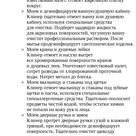
известковый налет. Отмоет кафельную плитку
вокруг.
Моем и дезинфицируем ванную/душевую кабину
Клинер тщательно отмоет ванну или душевую
кабину, используя специальные средства
для очистки. Подберет щадящую жидкость
для акриловых поверхностей, чугунную ванну
очистит профессиональным раствором. После
мытья продезинфицирует сантехнические изделия.
Моем краны и душевые лейки
Клинер отмоет и насухо вытрет
все хромированные поверхности кранов
и душевых леек. Уничтожит известковый налет,
сотрет разводы от хлорированной проточной
воды. Натрет металл до блеска.
Моем мыльницу и стаканы под щетки
Клинер отмоет мыльницу и стаканы под зубные
щетки и пасты, используя специальные
гипоаллергенные средства. Тщательно ополоснет
предметы чистой водой, чтобы остатки химии
не попали на кожу рук и лица.
Моем дверные ручки и замок
Клинер протрет дверные ручки сухой и влажной
тряпкой, при необходимости дезинфицирует
поверхность. Тщательно очистит щеколду