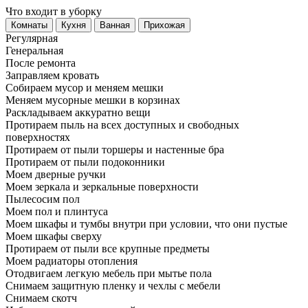
Что входит в уборку
Регу­лярная
Гене­ральная
После ремонта
Заправляем кровать
Собираем мусор и меняем мешки
Меняем мусорные мешки в корзинах
Раскладываем аккуратно вещи
Протираем пыль на всех доступных и свободных
поверхностях
Протираем от пыли торшеры и настенные бра
Протираем от пыли подоконники
Моем дверные ручки
Моем зеркала и зеркальные поверхности
Пылесосим пол
Моем пол и плинтуса
Моем шкафы и тумбы внутри при условии, что они пустые
Моем шкафы сверху
Протираем от пыли все крупные предметы
Моем радиаторы отопления
Отодвигаем легкую мебель при мытье пола
Снимаем защитную пленку и чехлы с мебели
Снимаем скотч