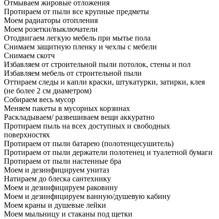
Отмываем жировые отложения
Протираем от пыли все крупные предметы
Моем радиаторы отопления
Моем розетки/выключатели
Отодвигаем легкую мебель при мытье пола
Снимаем защитную пленку и чехлы с мебели
Снимаем скотч
Избавляем от строительной пыли потолок, стены и пол
Избавляем мебель от строительной пыли
Оттираем следы и капли краски, штукатурки, затирки, клея
(не более 2 см диаметром)
Собираем весь мусор
Меняем пакеты в мусорных корзинах
Раскладываем/ развешиваем вещи аккуратно
Протираем пыль на всех доступных и свободных
поверхностях
Протираем от пыли батарею (полотенцесушитель)
Протираем от пыли держатели полотенец и туалетной бумаги
Протираем от пыли настенные бра
Моем и дезинфицируем унитаз
Натираем до блеска сантехнику
Моем и дезинфицируем раковину
Моем и дезинфицируем ванную/душевую кабину
Моем краны и душевые лейки
Моем мыльницу и стаканы под щетки