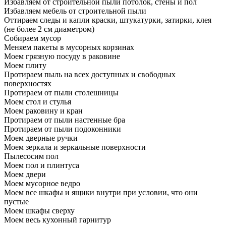
Избавляем от строительной пыли потолок, стены и пол
Избавляем мебель от строительной пыли
Оттираем следы и капли краски, штукатурки, затирки, клея
(не более 2 см диаметром)
Собираем мусор
Меняем пакеты в мусорных корзинах
Моем грязную посуду в раковине
Моем плиту
Протираем пыль на всех доступных и свободных
поверхностях
Протираем от пыли столешницы
Моем стол и стулья
Моем раковину и кран
Протираем от пыли настенные бра
Протираем от пыли подоконники
Моем дверные ручки
Моем зеркала и зеркальные поверхности
Пылесосим пол
Моем пол и плинтуса
Моем двери
Моем мусорное ведро
Моем все шкафы и ящики внутри при условии, что они
пустые
Моем шкафы сверху
Моем весь кухонный гарнитур