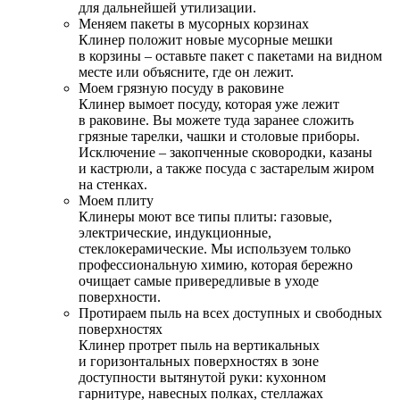
для дальнейшей утилизации.
Меняем пакеты в мусорных корзинах
Клинер положит новые мусорные мешки
в корзины – оставьте пакет с пакетами на видном
месте или объясните, где он лежит.
Моем грязную посуду в раковине
Клинер вымоет посуду, которая уже лежит
в раковине. Вы можете туда заранее сложить
грязные тарелки, чашки и столовые приборы.
Исключение – закопченные сковородки, казаны
и кастрюли, а также посуда с застарелым жиром
на стенках.
Моем плиту
Клинеры моют все типы плиты: газовые,
электрические, индукционные,
стеклокерамические. Мы используем только
профессиональную химию, которая бережно
очищает самые привередливые в уходе
поверхности.
Протираем пыль на всех доступных и свободных
поверхностях
Клинер протрет пыль на вертикальных
и горизонтальных поверхностях в зоне
доступности вытянутой руки: кухонном
гарнитуре, навесных полках, стеллажах