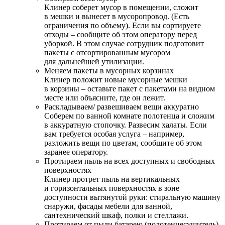
Клинер соберет мусор в помещении, сложит
в мешки и вынесет в мусоропровод. (Есть
ограничения по объему). Если вы сортируете
отходы – сообщите об этом оператору перед
уборкой. В этом случае сотрудник подготовит
пакеты с отсортированным мусором
для дальнейшей утилизации.
Меняем пакеты в мусорных корзинах
Клинер положит новые мусорные мешки
в корзины – оставьте пакет с пакетами на видном
месте или объясните, где он лежит.
Раскладываем/ развешиваем вещи аккуратно
Соберем по ванной комнате полотенца и сложим
в аккуратную стопочку. Развесим халаты. Если
вам требуется особая услуга – например,
разложить вещи по цветам, сообщите об этом
заранее оператору.
Протираем пыль на всех доступных и свободных
поверхностях
Клинер протрет пыль на вертикальных
и горизонтальных поверхностях в зоне
доступности вытянутой руки: стиральную машину
снаружи, фасады мебели для ванной,
сантехнический шкаф, полки и стеллажи.
Протираем от пыли батарею (полотенцесушитель)