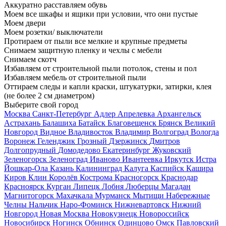
Аккуратно расставляем обувь
Моем все шкафы и ящики при условии, что они пустые
Моем двери
Моем розетки/ выключатели
Протираем от пыли все мелкие и крупные предметы
Снимаем защитную пленку и чехлы с мебели
Снимаем скотч
Избавляем от строительной пыли потолок, стены и пол
Избавляем мебель от строительной пыли
Оттираем следы и капли краски, штукатурки, затирки, клея
(не более 2 см диаметром)
Выберите свой город
Москва
Санкт-Петербург
Адлер
Апрелевка
Архангельск
Астрахань
Балашиха
Батайск
Благовещенск
Брянск
Великий
Новгород
Видное
Владивосток
Владимир
Волгоград
Вологда
Воронеж
Геленджик
Грозный
Дзержинск
Дмитров
Долгопрудный
Домодедово
Екатеринбург
Жуковский
Зеленогорск
Зеленоград
Иваново
Ивантеевка
Иркутск
Истра
Йошкар-Ола
Казань
Калининград
Калуга
Каспийск
Кашира
Киров
Клин
Королёв
Кострома
Красногорск
Краснодар
Красноярск
Курган
Липецк
Лобня
Люберцы
Магадан
Магнитогорск
Махачкала
Мурманск
Мытищи
Набережные
Челны
Нальчик
Наро-Фоминск
Нижневартовск
Нижний
Новгород
Новая Москва
Новокузнецк
Новороссийск
Новосибирск
Ногинск
Обнинск
Одинцово
Омск
Павловский