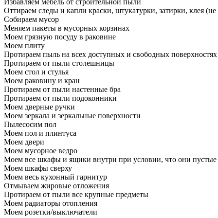
Избавляем мебель от строительной пыли
Оттираем следы и капли краски, штукатурки, затирки, клея (не
Собираем мусор
Меняем пакеты в мусорных корзинах
Моем грязную посуду в раковине
Моем плиту
Протираем пыль на всех доступных и свободных поверхностях
Протираем от пыли столешницы
Моем стол и стулья
Моем раковину и кран
Протираем от пыли настенные бра
Протираем от пыли подоконники
Моем дверные ручки
Моем зеркала и зеркальные поверхности
Пылесосим пол
Моем пол и плинтуса
Моем двери
Моем мусорное ведро
Моем все шкафы и ящики внутри при условии, что они пустые
Моем шкафы сверху
Моем весь кухонный гарнитур
Отмываем жировые отложения
Протираем от пыли все крупные предметы
Моем радиаторы отопления
Моем розетки/выключатели