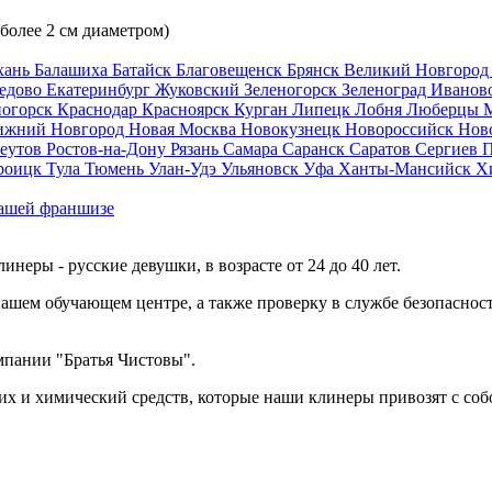
 более 2 см диаметром)
хань
Балашиха
Батайск
Благовещенск
Брянск
Великий Новгоро
едово
Екатеринбург
Жуковский
Зеленогорск
Зеленоград
Иванов
ногорск
Краснодар
Красноярск
Курган
Липецк
Лобня
Люберцы
ижний Новгород
Новая Москва
Новокузнецк
Новороссийск
Нов
еутов
Ростов-на-Дону
Рязань
Самара
Саранск
Саратов
Сергиев 
роицк
Тула
Тюмень
Улан-Удэ
Ульяновск
Уфа
Ханты-Мансийск
Х
ашей франшизе
еры - русские девушки, в возрасте от 24 до 40 лет.
ашем обучающем центре, а также проверку в службе безопасност
мпании "Братья Чистовы".
х и химический средств, которые наши клинеры привозят с соб