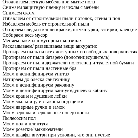
Отодвигаем легкую мебель при мытье пола
Снимаем защитную пленку и чехлы с мебели
Снимаем скотч
Избавляем от строительной пыли потолок, стены и пол
Избавляем мебель от строительной пыли
Оттираем следы и капли краски, штукатурки, затирки, клея (не
Собираем весь мусор
Меняем пакеты в мусорных корзинах
Раскладываем/ развешиваем вещи аккуратно
Протираем пыль на всех доступных и свободных поверхностях
Протираем от пыли батарею (полотенцесушитель)
Протираем от пыли держатели полотенец и туалетной бумаги
Протираем от пыли настенные бра
Моем и дезинфицируем унитаз
Натираем до блеска сантехнику
Моем и дезинфицируем раковину
Моем и дезинфицируем ванную/душевую кабину
Моем краны и душевые лейки
Моем мыльницу и стаканы под щетки
Моем дверные ручки и замок
Моем зеркала и зеркальные поверхности
Пылесосим пол
Моем пол и плинтуса
Моем розетки/ выключатели
Моем шкафы внутри при условии, что они пустые