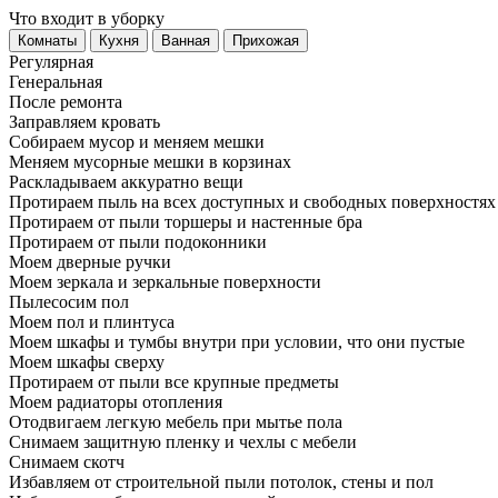
Что входит в уборку
Регу­лярная
Гене­ральная
После ремонта
Заправляем кровать
Собираем мусор и меняем мешки
Меняем мусорные мешки в корзинах
Раскладываем аккуратно вещи
Протираем пыль на всех доступных и свободных поверхностях
Протираем от пыли торшеры и настенные бра
Протираем от пыли подоконники
Моем дверные ручки
Моем зеркала и зеркальные поверхности
Пылесосим пол
Моем пол и плинтуса
Моем шкафы и тумбы внутри при условии, что они пустые
Моем шкафы сверху
Протираем от пыли все крупные предметы
Моем радиаторы отопления
Отодвигаем легкую мебель при мытье пола
Снимаем защитную пленку и чехлы с мебели
Снимаем скотч
Избавляем от строительной пыли потолок, стены и пол