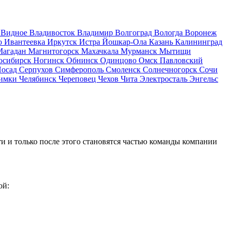
д
Видное
Владивосток
Владимир
Волгоград
Вологда
Воронеж
о
Ивантеевка
Иркутск
Истра
Йошкар-Ола
Казань
Калининград
Магадан
Магнитогорск
Махачкала
Мурманск
Мытищи
осибирск
Ногинск
Обнинск
Одинцово
Омск
Павловский
Посад
Серпухов
Симферополь
Смоленск
Солнечногорск
Сочи
имки
Челябинск
Череповец
Чехов
Чита
Электросталь
Энгельс
и и только после этого становятся частью команды компании
ой: