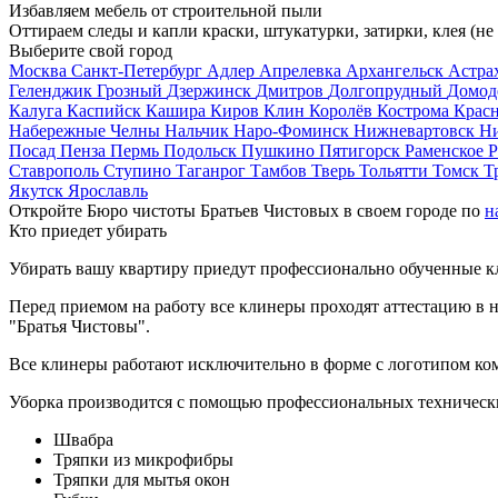
Избавляем мебель от строительной пыли
Оттираем следы и капли краски, штукатурки, затирки, клея (не
Выберите свой город
Москва
Санкт-Петербург
Адлер
Апрелевка
Архангельск
Астра
Геленджик
Грозный
Дзержинск
Дмитров
Долгопрудный
Домод
Калуга
Каспийск
Кашира
Киров
Клин
Королёв
Кострома
Крас
Набережные Челны
Нальчик
Наро-Фоминск
Нижневартовск
Н
Посад
Пенза
Пермь
Подольск
Пушкино
Пятигорск
Раменское
Р
Ставрополь
Ступино
Таганрог
Тамбов
Тверь
Тольятти
Томск
Т
Якутск
Ярославль
Откройте Бюро чистоты Братьев Чистовых в своем городе по
н
Кто приедет убирать
Убирать вашу квартиру приедут профессионально обученные клин
Перед приемом на работу все клинеры проходят аттестацию в н
"Братья Чистовы".
Все клинеры работают исключительно в форме с логотипом ко
Уборка производится с помощью профессиональных технически
Швабра
Тряпки из микрофибры
Тряпки для мытья окон