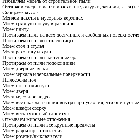
Избавляем мебель от строительной пыли
Оттираем следы и капли краски, штукатурки, затирки, клея (не
Собираем мусор
Меняем пакеты в мусорных корзинах
Моем грязную посуду в раковине
Моем плиту
Протираем пыль на всех доступных и свободных поверхностях
Протираем от пыли столешницы
Моем стол и стулья
Моем раковину и кран
Протираем от пыли настенные бра
Протираем от пыли подоконники
Моем дверные ручки
Моем зеркала и зеркальные поверхности
Пылесосим пол
Моем пол и плинтуса
Моем двери
Моем мусорное ведро
Моем все шкафы и ящики внутри при условии, что они пустые
Моем шкафы сверху
Моем весь кухонный гарнитур
Отмываем жировые отложения
Протираем от пыли все крупные предметы
Моем радиаторы отопления
Моем розетки/выключатели