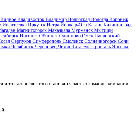
д
Видное
Владивосток
Владимир
Волгоград
Вологда
Воронеж
о
Ивантеевка
Иркутск
Истра
Йошкар-Ола
Казань
Калининград
Магадан
Магнитогорск
Махачкала
Мурманск
Мытищи
осибирск
Ногинск
Обнинск
Одинцово
Омск
Павловский
Посад
Серпухов
Симферополь
Смоленск
Солнечногорск
Сочи
имки
Челябинск
Череповец
Чехов
Чита
Электросталь
Энгельс
и и только после этого становятся частью команды компании
ой: