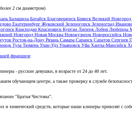
 более 2 см диаметром)
хань
Балашиха
Батайск
Благовещенск
Брянск
Великий Новгоро
едово
Екатеринбург
Жуковский
Зеленогорск
Зеленоград
Иванов
ногорск
Краснодар
Красноярск
Курган
Липецк
Лобня
Люберцы
ижний Новгород
Новая Москва
Новокузнецк
Новороссийск
Нов
еутов
Ростов-на-Дону
Рязань
Самара
Саранск
Саратов
Сергиев 
роицк
Тула
Тюмень
Улан-Удэ
Ульяновск
Уфа
Ханты-Мансийск
Х
ашей франшизе
еры - русские девушки, в возрасте от 24 до 40 лет.
ашем обучающем центре, а также проверку в службе безопасност
мпании "Братья Чистовы".
х и химический средств, которые наши клинеры привозят с соб