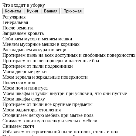
Что входит в уборку
Регу­лярная
Гене­ральная
После ремонта
Заправляем кровать
Собираем мусор и меняем мешки
Меняем мусорные мешки в корзинах
Раскладываем аккуратно вещи
Протираем пыль на всех доступных и свободных поверхностях
Протираем от пыли торшеры и настенные бра
Протираем от пыли подоконники
Моем дверные ручки
Моем зеркала и зеркальные поверхности
Пылесосим пол
Моем пол и плинтуса
Моем шкафы и тумбы внутри при условии, что они пустые
Моем шкафы сверху
Протираем от пыли все крупные предметы
Моем радиаторы отопления
Отодвигаем легкую мебель при мытье пола
Снимаем защитную пленку и чехлы с мебели
Снимаем скотч
Избавляем от строительной пыли потолок, стены и пол