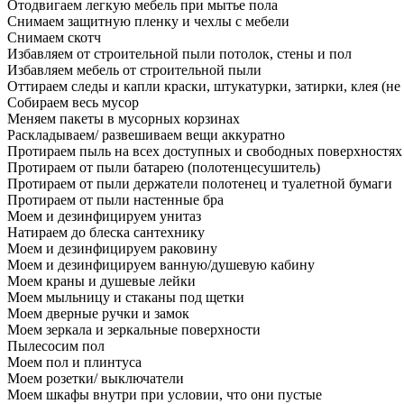
Отодвигаем легкую мебель при мытье пола
Снимаем защитную пленку и чехлы с мебели
Снимаем скотч
Избавляем от строительной пыли потолок, стены и пол
Избавляем мебель от строительной пыли
Оттираем следы и капли краски, штукатурки, затирки, клея (не
Собираем весь мусор
Меняем пакеты в мусорных корзинах
Раскладываем/ развешиваем вещи аккуратно
Протираем пыль на всех доступных и свободных поверхностях
Протираем от пыли батарею (полотенцесушитель)
Протираем от пыли держатели полотенец и туалетной бумаги
Протираем от пыли настенные бра
Моем и дезинфицируем унитаз
Натираем до блеска сантехнику
Моем и дезинфицируем раковину
Моем и дезинфицируем ванную/душевую кабину
Моем краны и душевые лейки
Моем мыльницу и стаканы под щетки
Моем дверные ручки и замок
Моем зеркала и зеркальные поверхности
Пылесосим пол
Моем пол и плинтуса
Моем розетки/ выключатели
Моем шкафы внутри при условии, что они пустые