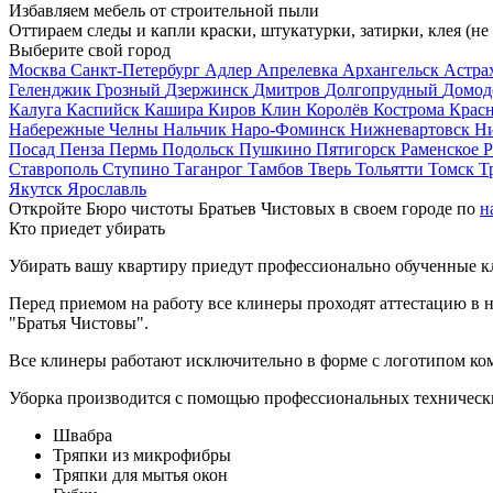
Избавляем мебель от строительной пыли
Оттираем следы и капли краски, штукатурки, затирки, клея (не
Выберите свой город
Москва
Санкт-Петербург
Адлер
Апрелевка
Архангельск
Астра
Геленджик
Грозный
Дзержинск
Дмитров
Долгопрудный
Домод
Калуга
Каспийск
Кашира
Киров
Клин
Королёв
Кострома
Крас
Набережные Челны
Нальчик
Наро-Фоминск
Нижневартовск
Н
Посад
Пенза
Пермь
Подольск
Пушкино
Пятигорск
Раменское
Р
Ставрополь
Ступино
Таганрог
Тамбов
Тверь
Тольятти
Томск
Т
Якутск
Ярославль
Откройте Бюро чистоты Братьев Чистовых в своем городе по
н
Кто приедет убирать
Убирать вашу квартиру приедут профессионально обученные клин
Перед приемом на работу все клинеры проходят аттестацию в н
"Братья Чистовы".
Все клинеры работают исключительно в форме с логотипом ко
Уборка производится с помощью профессиональных технически
Швабра
Тряпки из микрофибры
Тряпки для мытья окон