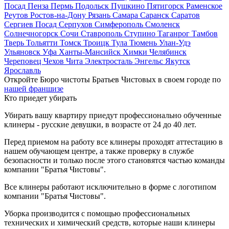
Посад
Пенза
Пермь
Подольск
Пушкино
Пятигорск
Раменское
Реутов
Ростов-на-Дону
Рязань
Самара
Саранск
Саратов
Сергиев Посад
Серпухов
Симферополь
Смоленск
Солнечногорск
Сочи
Ставрополь
Ступино
Таганрог
Тамбов
Тверь
Тольятти
Томск
Троицк
Тула
Тюмень
Улан-Удэ
Ульяновск
Уфа
Ханты-Мансийск
Химки
Челябинск
Череповец
Чехов
Чита
Электросталь
Энгельс
Якутск
Ярославль
Откройте Бюро чистоты Братьев Чистовых в своем городе по
нашей франшизе
Кто приедет убирать
Убирать вашу квартиру приедут профессионально обученные
клинеры - русские девушки, в возрасте от 24 до 40 лет.
Перед приемом на работу все клинеры проходят аттестацию в
нашем обучающем центре, а также проверку в службе
безопасности и только после этого становятся частью команды
компании "Братья Чистовы".
Все клинеры работают исключительно в форме с логотипом
компании "Братья Чистовы".
Уборка производится с помощью профессиональных
технических и химический средств, которые наши клинеры