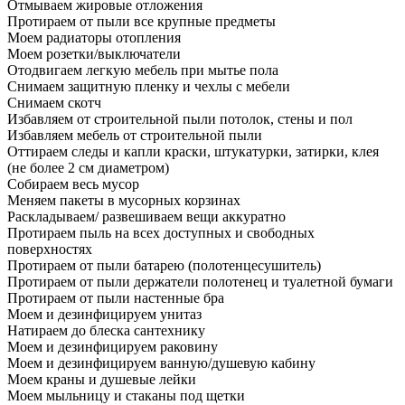
Отмываем жировые отложения
Протираем от пыли все крупные предметы
Моем радиаторы отопления
Моем розетки/выключатели
Отодвигаем легкую мебель при мытье пола
Снимаем защитную пленку и чехлы с мебели
Снимаем скотч
Избавляем от строительной пыли потолок, стены и пол
Избавляем мебель от строительной пыли
Оттираем следы и капли краски, штукатурки, затирки, клея
(не более 2 см диаметром)
Собираем весь мусор
Меняем пакеты в мусорных корзинах
Раскладываем/ развешиваем вещи аккуратно
Протираем пыль на всех доступных и свободных
поверхностях
Протираем от пыли батарею (полотенцесушитель)
Протираем от пыли держатели полотенец и туалетной бумаги
Протираем от пыли настенные бра
Моем и дезинфицируем унитаз
Натираем до блеска сантехнику
Моем и дезинфицируем раковину
Моем и дезинфицируем ванную/душевую кабину
Моем краны и душевые лейки
Моем мыльницу и стаканы под щетки