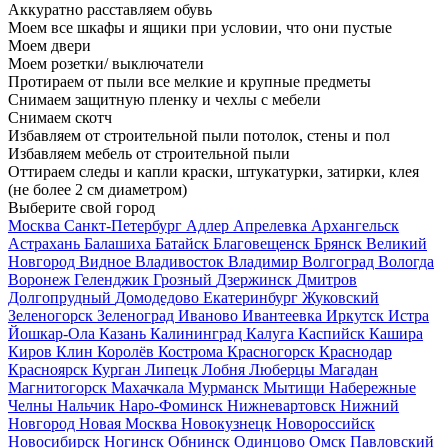
Аккуратно расставляем обувь
Моем все шкафы и ящики при условии, что они пустые
Моем двери
Моем розетки/ выключатели
Протираем от пыли все мелкие и крупные предметы
Снимаем защитную пленку и чехлы с мебели
Снимаем скотч
Избавляем от строительной пыли потолок, стены и пол
Избавляем мебель от строительной пыли
Оттираем следы и капли краски, штукатурки, затирки, клея
(не более 2 см диаметром)
Выберите свой город
Москва
Санкт-Петербург
Адлер
Апрелевка
Архангельск
Астрахань
Балашиха
Батайск
Благовещенск
Брянск
Великий
Новгород
Видное
Владивосток
Владимир
Волгоград
Вологда
Воронеж
Геленджик
Грозный
Дзержинск
Дмитров
Долгопрудный
Домодедово
Екатеринбург
Жуковский
Зеленогорск
Зеленоград
Иваново
Ивантеевка
Иркутск
Истра
Йошкар-Ола
Казань
Калининград
Калуга
Каспийск
Кашира
Киров
Клин
Королёв
Кострома
Красногорск
Краснодар
Красноярск
Курган
Липецк
Лобня
Люберцы
Магадан
Магнитогорск
Махачкала
Мурманск
Мытищи
Набережные
Челны
Нальчик
Наро-Фоминск
Нижневартовск
Нижний
Новгород
Новая Москва
Новокузнецк
Новороссийск
Новосибирск
Ногинск
Обнинск
Одинцово
Омск
Павловский