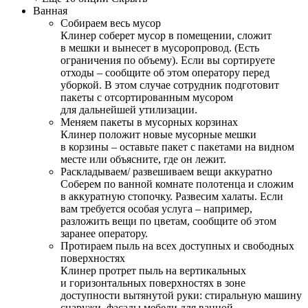
Ванная
Собираем весь мусор
Клинер соберет мусор в помещении, сложит
в мешки и вынесет в мусоропровод. (Есть
ограничения по объему). Если вы сортируете
отходы – сообщите об этом оператору перед
уборкой. В этом случае сотрудник подготовит
пакеты с отсортированным мусором
для дальнейшей утилизации.
Меняем пакеты в мусорных корзинах
Клинер положит новые мусорные мешки
в корзины – оставьте пакет с пакетами на видном
месте или объясните, где он лежит.
Раскладываем/ развешиваем вещи аккуратно
Соберем по ванной комнате полотенца и сложим
в аккуратную стопочку. Развесим халаты. Если
вам требуется особая услуга – например,
разложить вещи по цветам, сообщите об этом
заранее оператору.
Протираем пыль на всех доступных и свободных
поверхностях
Клинер протрет пыль на вертикальных
и горизонтальных поверхностях в зоне
доступности вытянутой руки: стиральную машину
снаружи, фасады мебели для ванной,