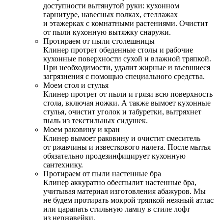
доступности вытянутой руки: кухонном
гарнитуре, навесных полках, стеллажах
и этажерках с комнатными растениями. Очистит
от пыли кухонную вытяжку снаружи.
Протираем от пыли столешницы
Клинер протрет обеденные столы и рабочие
кухонные поверхности сухой и влажной тряпкой.
При необходимости, удалит жирные и въевшиеся
загрязнения с помощью специального средства.
Моем стол и стулья
Клинер протрет от пыли и грязи всю поверхность
стола, включая ножки. А также вымоет кухонные
стулья, очистит уголок и табуретки, вытряхнет
пыль из текстильных сидушек.
Моем раковину и кран
Клинер вымоет раковину и очистит смеситель
от ржавчины и известкового налета. После мытья
обязательно продезинфицирует кухонную
сантехнику.
Протираем от пыли настенные бра
Клинер аккуратно обеспылит настенные бра,
учитывая материал изготовления абажуров. Мы
не будем протирать мокрой тряпкой нежный атлас
или царапать стильную лампу в стиле лофт
из нержавейки.