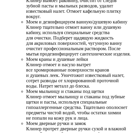
Клинер вымоет раковину, очистит от следов
зубной пасты и мыльных разводов, удалит
известковый налет. Отмоет кафельную плитку
вокруг.
Моем и дезинфицируем ванную/душевую кабину
Клинер тщательно отмоет ванну или душевую
кабину, используя специальные средства
для очистки. Подберет щадящую жидкость
для акриловых поверхностей, чугунную ванну
очистит профессиональным раствором. После
мытья продезинфицирует сантехнические изделия.
Моем краны и душевые лейки
Клинер отмоет и насухо вытрет
все хромированные поверхности кранов
и душевых леек. Уничтожит известковый налет,
сотрет разводы от хлорированной проточной
воды. Натрет металл до блеска.
Моем мыльницу и стаканы под щетки
Клинер отмоет мыльницу и стаканы под зубные
щетки и пасты, используя специальные
гипоаллергенные средства. Тщательно ополоснет
предметы чистой водой, чтобы остатки химии
не попали на кожу рук и лица.
Моем дверные ручки и замок
Клинер протрет дверные ручки сухой и влажной