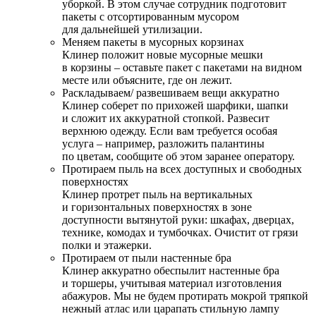
уборкой. В этом случае сотрудник подготовит
пакеты с отсортированным мусором
для дальнейшей утилизации.
Меняем пакеты в мусорных корзинах
Клинер положит новые мусорные мешки
в корзины – оставьте пакет с пакетами на видном
месте или объясните, где он лежит.
Раскладываем/ развешиваем вещи аккуратно
Клинер соберет по прихожей шарфики, шапки
и сложит их аккуратной стопкой. Развесит
верхнюю одежду. Если вам требуется особая
услуга – например, разложить палантины
по цветам, сообщите об этом заранее оператору.
Протираем пыль на всех доступных и свободных
поверхностях
Клинер протрет пыль на вертикальных
и горизонтальных поверхностях в зоне
доступности вытянутой руки: шкафах, дверцах,
технике, комодах и тумбочках. Очистит от грязи
полки и этажерки.
Протираем от пыли настенные бра
Клинер аккуратно обеспылит настенные бра
и торшеры, учитывая материал изготовления
абажуров. Мы не будем протирать мокрой тряпкой
нежный атлас или царапать стильную лампу