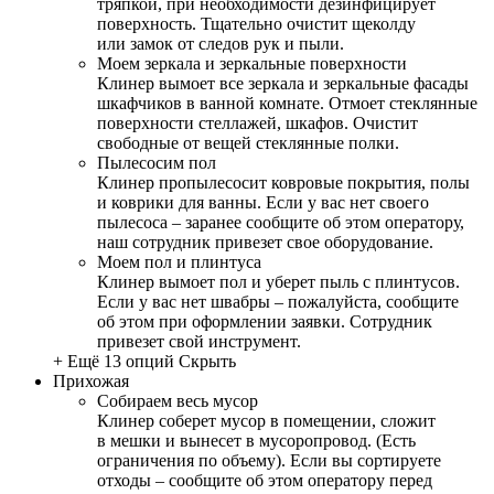
тряпкой, при необходимости дезинфицирует
поверхность. Тщательно очистит щеколду
или замок от следов рук и пыли.
Моем зеркала и зеркальные поверхности
Клинер вымоет все зеркала и зеркальные фасады
шкафчиков в ванной комнате. Отмоет стеклянные
поверхности стеллажей, шкафов. Очистит
свободные от вещей стеклянные полки.
Пылесосим пол
Клинер пропылесосит ковровые покрытия, полы
и коврики для ванны. Если у вас нет своего
пылесоса – заранее сообщите об этом оператору,
наш сотрудник привезет свое оборудование.
Моем пол и плинтуса
Клинер вымоет пол и уберет пыль с плинтусов.
Если у вас нет швабры – пожалуйста, сообщите
об этом при оформлении заявки. Сотрудник
привезет свой инструмент.
+ Ещё 13 опций
Скрыть
Прихожая
Собираем весь мусор
Клинер соберет мусор в помещении, сложит
в мешки и вынесет в мусоропровод. (Есть
ограничения по объему). Если вы сортируете
отходы – сообщите об этом оператору перед