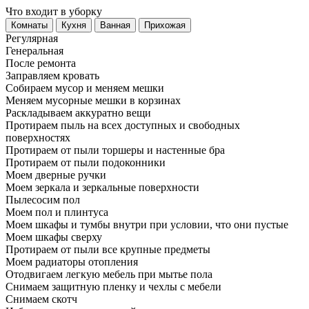
Что входит в уборку
Регу­лярная
Гене­ральная
После ремонта
Заправляем кровать
Собираем мусор и меняем мешки
Меняем мусорные мешки в корзинах
Раскладываем аккуратно вещи
Протираем пыль на всех доступных и свободных
поверхностях
Протираем от пыли торшеры и настенные бра
Протираем от пыли подоконники
Моем дверные ручки
Моем зеркала и зеркальные поверхности
Пылесосим пол
Моем пол и плинтуса
Моем шкафы и тумбы внутри при условии, что они пустые
Моем шкафы сверху
Протираем от пыли все крупные предметы
Моем радиаторы отопления
Отодвигаем легкую мебель при мытье пола
Снимаем защитную пленку и чехлы с мебели
Снимаем скотч