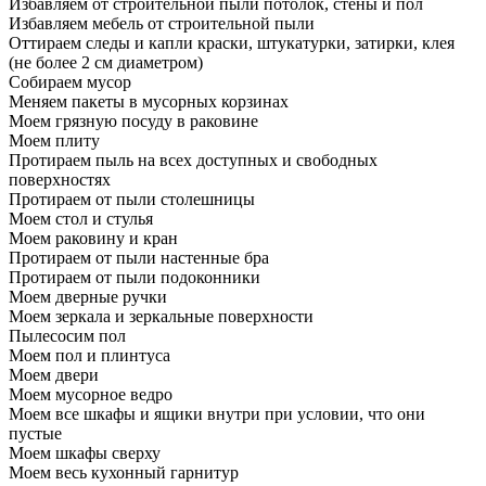
Избавляем от строительной пыли потолок, стены и пол
Избавляем мебель от строительной пыли
Оттираем следы и капли краски, штукатурки, затирки, клея
(не более 2 см диаметром)
Собираем мусор
Меняем пакеты в мусорных корзинах
Моем грязную посуду в раковине
Моем плиту
Протираем пыль на всех доступных и свободных
поверхностях
Протираем от пыли столешницы
Моем стол и стулья
Моем раковину и кран
Протираем от пыли настенные бра
Протираем от пыли подоконники
Моем дверные ручки
Моем зеркала и зеркальные поверхности
Пылесосим пол
Моем пол и плинтуса
Моем двери
Моем мусорное ведро
Моем все шкафы и ящики внутри при условии, что они
пустые
Моем шкафы сверху
Моем весь кухонный гарнитур