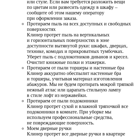
или стуле. Если вам требуется разложить вещи
по цветам или развесить одежду в шкафу –
сообщите об этом нашему оператору
при оформлении заказа.
Протираем пыль на всех доступных и свободных
поверхностях
Клинер протрет пыль на вертикальных
и горизонтальных поверхностях в зоне
доступности вытянутой руки: шкафах, дверцах,
технике, комодах и прикроватных тумбочках.
Уберет пыль с подлокотников диванов и кресел.
Очистит книжные полки и этажерки.
Протираем от пыли торшеры и настенные бра
Клинер аккуратно обеспылит настенные бра
и торшеры, учитывая материал изготовления
абажуров. Мы не будем протирать мокрой тряпкой
нежный атлас или царапать стильную лампу
в стиле лофт из нержавейки.
Протираем от пыли подоконники
Клинер протрет сухой и влажной тряпочкой все
подоконники в комнате. При уборке мы
используем профессиональные средства,
не повреждающие поверхность.
Моем дверные ручки
Клинер протрет все дверные ручки в квартире