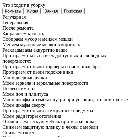
Что входит в уборку
Регу­лярная
Гене­ральная
После ремонта
Заправляем кровать
Собираем мусор и меняем мешки
Меняем мусорные мешки в корзинах
Раскладываем аккуратно вещи
Протираем пыль на всех доступных и свободных
поверхностях
Протираем от пыли торшеры и настенные бра
Протираем от пыли подоконники
Моем дверные ручки
Моем зеркала и зеркальные поверхности
Пылесосим пол
Моем пол и плинтуса
Моем шкафы и тумбы внутри при условии, что они пустые
Моем шкафы сверху
Протираем от пыли все крупные предметы
Моем радиаторы отопления
Отодвигаем легкую мебель при мытье пола
Снимаем защитную пленку и чехлы с мебели
Снимаем скотч