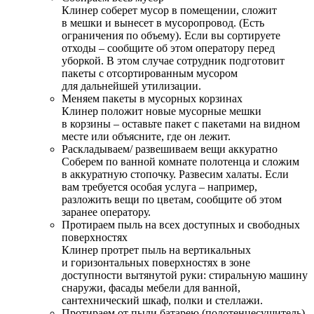
Клинер соберет мусор в помещении, сложит
в мешки и вынесет в мусоропровод. (Есть
ограничения по объему). Если вы сортируете
отходы – сообщите об этом оператору перед
уборкой. В этом случае сотрудник подготовит
пакеты с отсортированным мусором
для дальнейшей утилизации.
Меняем пакеты в мусорных корзинах
Клинер положит новые мусорные мешки
в корзины – оставьте пакет с пакетами на видном
месте или объясните, где он лежит.
Раскладываем/ развешиваем вещи аккуратно
Соберем по ванной комнате полотенца и сложим
в аккуратную стопочку. Развесим халаты. Если
вам требуется особая услуга – например,
разложить вещи по цветам, сообщите об этом
заранее оператору.
Протираем пыль на всех доступных и свободных
поверхностях
Клинер протрет пыль на вертикальных
и горизонтальных поверхностях в зоне
доступности вытянутой руки: стиральную машину
снаружи, фасады мебели для ванной,
сантехнический шкаф, полки и стеллажи.
Протираем от пыли батарею (полотенцесушитель)