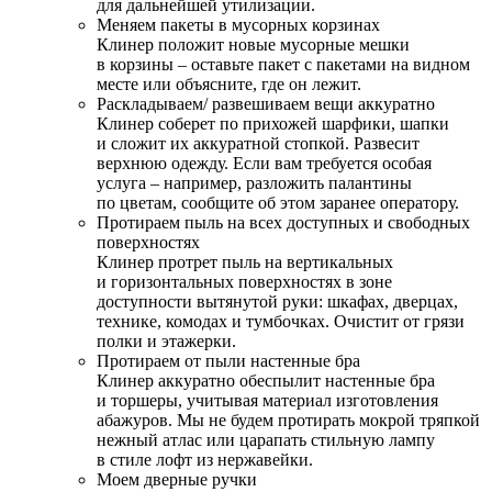
для дальнейшей утилизации.
Меняем пакеты в мусорных корзинах
Клинер положит новые мусорные мешки
в корзины – оставьте пакет с пакетами на видном
месте или объясните, где он лежит.
Раскладываем/ развешиваем вещи аккуратно
Клинер соберет по прихожей шарфики, шапки
и сложит их аккуратной стопкой. Развесит
верхнюю одежду. Если вам требуется особая
услуга – например, разложить палантины
по цветам, сообщите об этом заранее оператору.
Протираем пыль на всех доступных и свободных
поверхностях
Клинер протрет пыль на вертикальных
и горизонтальных поверхностях в зоне
доступности вытянутой руки: шкафах, дверцах,
технике, комодах и тумбочках. Очистит от грязи
полки и этажерки.
Протираем от пыли настенные бра
Клинер аккуратно обеспылит настенные бра
и торшеры, учитывая материал изготовления
абажуров. Мы не будем протирать мокрой тряпкой
нежный атлас или царапать стильную лампу
в стиле лофт из нержавейки.
Моем дверные ручки