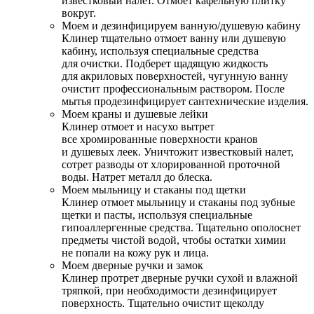
известковый налет. Отмоет кафельную плитку
вокруг.
Моем и дезинфицируем ванную/душевую кабину
Клинер тщательно отмоет ванну или душевую
кабину, используя специальные средства
для очистки. Подберет щадящую жидкость
для акриловых поверхностей, чугунную ванну
очистит профессиональным раствором. После
мытья продезинфицирует сантехнические изделия.
Моем краны и душевые лейки
Клинер отмоет и насухо вытрет
все хромированные поверхности кранов
и душевых леек. Уничтожит известковый налет,
сотрет разводы от хлорированной проточной
воды. Натрет металл до блеска.
Моем мыльницу и стаканы под щетки
Клинер отмоет мыльницу и стаканы под зубные
щетки и пасты, используя специальные
гипоаллергенные средства. Тщательно ополоснет
предметы чистой водой, чтобы остатки химии
не попали на кожу рук и лица.
Моем дверные ручки и замок
Клинер протрет дверные ручки сухой и влажной
тряпкой, при необходимости дезинфицирует
поверхность. Тщательно очистит щеколду