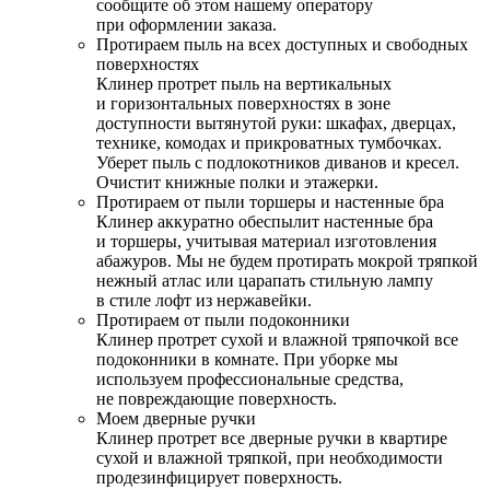
сообщите об этом нашему оператору
при оформлении заказа.
Протираем пыль на всех доступных и свободных
поверхностях
Клинер протрет пыль на вертикальных
и горизонтальных поверхностях в зоне
доступности вытянутой руки: шкафах, дверцах,
технике, комодах и прикроватных тумбочках.
Уберет пыль с подлокотников диванов и кресел.
Очистит книжные полки и этажерки.
Протираем от пыли торшеры и настенные бра
Клинер аккуратно обеспылит настенные бра
и торшеры, учитывая материал изготовления
абажуров. Мы не будем протирать мокрой тряпкой
нежный атлас или царапать стильную лампу
в стиле лофт из нержавейки.
Протираем от пыли подоконники
Клинер протрет сухой и влажной тряпочкой все
подоконники в комнате. При уборке мы
используем профессиональные средства,
не повреждающие поверхность.
Моем дверные ручки
Клинер протрет все дверные ручки в квартире
сухой и влажной тряпкой, при необходимости
продезинфицирует поверхность.