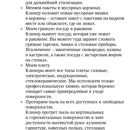
для дальнейшей утилизации.
Меняем пакеты в мусорных корзинах
Клинер положит новые мусорные мешки
в корзины – оставьте пакет с пакетами на видном
месте или объясните, где он лежит.
Моем грязную посуду в раковине
Клинер вымоет посуду, которая уже лежит
в раковине. Вы можете туда заранее сложить
грязные тарелки, чашки и столовые приборы.
Исключение – закопченные сковородки, казаны
и кастрюли, а также посуда с застарелым жиром
на стенках.
Моем плиту
Клинеры моют все типы плиты: газовые,
электрические, индукционные,
стеклокерамические. Мы используем только
профессиональную химию, которая бережно
очищает самые привередливые в уходе
поверхности.
Протираем пыль на всех доступных и свободных
поверхностях
Клинер протрет пыль на вертикальных
и горизонтальных поверхностях в зоне
доступности вытянутой руки: кухонном
гарнитуре, навесных полках, стеллажах