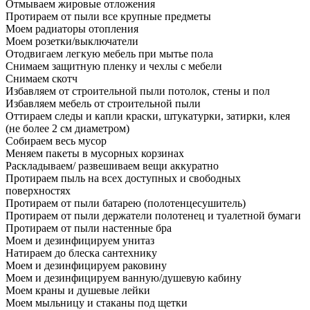
Отмываем жировые отложения
Протираем от пыли все крупные предметы
Моем радиаторы отопления
Моем розетки/выключатели
Отодвигаем легкую мебель при мытье пола
Снимаем защитную пленку и чехлы с мебели
Снимаем скотч
Избавляем от строительной пыли потолок, стены и пол
Избавляем мебель от строительной пыли
Оттираем следы и капли краски, штукатурки, затирки, клея
(не более 2 см диаметром)
Собираем весь мусор
Меняем пакеты в мусорных корзинах
Раскладываем/ развешиваем вещи аккуратно
Протираем пыль на всех доступных и свободных
поверхностях
Протираем от пыли батарею (полотенцесушитель)
Протираем от пыли держатели полотенец и туалетной бумаги
Протираем от пыли настенные бра
Моем и дезинфицируем унитаз
Натираем до блеска сантехнику
Моем и дезинфицируем раковину
Моем и дезинфицируем ванную/душевую кабину
Моем краны и душевые лейки
Моем мыльницу и стаканы под щетки