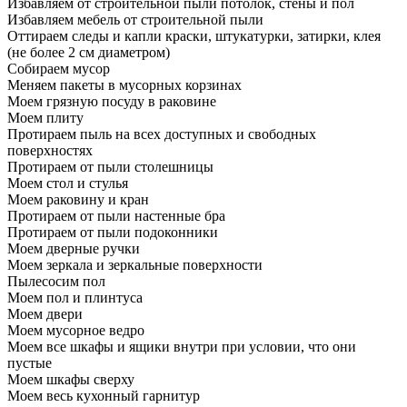
Избавляем от строительной пыли потолок, стены и пол
Избавляем мебель от строительной пыли
Оттираем следы и капли краски, штукатурки, затирки, клея
(не более 2 см диаметром)
Собираем мусор
Меняем пакеты в мусорных корзинах
Моем грязную посуду в раковине
Моем плиту
Протираем пыль на всех доступных и свободных
поверхностях
Протираем от пыли столешницы
Моем стол и стулья
Моем раковину и кран
Протираем от пыли настенные бра
Протираем от пыли подоконники
Моем дверные ручки
Моем зеркала и зеркальные поверхности
Пылесосим пол
Моем пол и плинтуса
Моем двери
Моем мусорное ведро
Моем все шкафы и ящики внутри при условии, что они
пустые
Моем шкафы сверху
Моем весь кухонный гарнитур