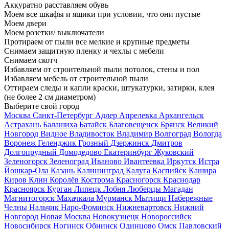
Аккуратно расставляем обувь
Моем все шкафы и ящики при условии, что они пустые
Моем двери
Моем розетки/ выключатели
Протираем от пыли все мелкие и крупные предметы
Снимаем защитную пленку и чехлы с мебели
Снимаем скотч
Избавляем от строительной пыли потолок, стены и пол
Избавляем мебель от строительной пыли
Оттираем следы и капли краски, штукатурки, затирки, клея
(не более 2 см диаметром)
Выберите свой город
Москва
Санкт-Петербург
Адлер
Апрелевка
Архангельск
Астрахань
Балашиха
Батайск
Благовещенск
Брянск
Великий
Новгород
Видное
Владивосток
Владимир
Волгоград
Вологда
Воронеж
Геленджик
Грозный
Дзержинск
Дмитров
Долгопрудный
Домодедово
Екатеринбург
Жуковский
Зеленогорск
Зеленоград
Иваново
Ивантеевка
Иркутск
Истра
Йошкар-Ола
Казань
Калининград
Калуга
Каспийск
Кашира
Киров
Клин
Королёв
Кострома
Красногорск
Краснодар
Красноярск
Курган
Липецк
Лобня
Люберцы
Магадан
Магнитогорск
Махачкала
Мурманск
Мытищи
Набережные
Челны
Нальчик
Наро-Фоминск
Нижневартовск
Нижний
Новгород
Новая Москва
Новокузнецк
Новороссийск
Новосибирск
Ногинск
Обнинск
Одинцово
Омск
Павловский