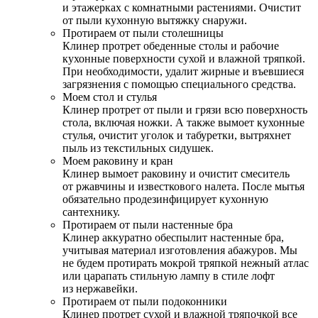
и этажерках с комнатными растениями. Очистит
от пыли кухонную вытяжку снаружи.
Протираем от пыли столешницы
Клинер протрет обеденные столы и рабочие
кухонные поверхности сухой и влажной тряпкой.
При необходимости, удалит жирные и въевшиеся
загрязнения с помощью специального средства.
Моем стол и стулья
Клинер протрет от пыли и грязи всю поверхность
стола, включая ножки. А также вымоет кухонные
стулья, очистит уголок и табуретки, вытряхнет
пыль из текстильных сидушек.
Моем раковину и кран
Клинер вымоет раковину и очистит смеситель
от ржавчины и известкового налета. После мытья
обязательно продезинфицирует кухонную
сантехнику.
Протираем от пыли настенные бра
Клинер аккуратно обеспылит настенные бра,
учитывая материал изготовления абажуров. Мы
не будем протирать мокрой тряпкой нежный атлас
или царапать стильную лампу в стиле лофт
из нержавейки.
Протираем от пыли подоконники
Клинер протрет сухой и влажной тряпочкой все