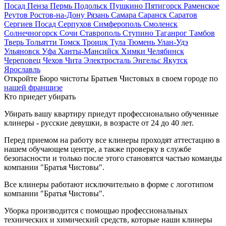
Посад
Пенза
Пермь
Подольск
Пушкино
Пятигорск
Раменское
Реутов
Ростов-на-Дону
Рязань
Самара
Саранск
Саратов
Сергиев Посад
Серпухов
Симферополь
Смоленск
Солнечногорск
Сочи
Ставрополь
Ступино
Таганрог
Тамбов
Тверь
Тольятти
Томск
Троицк
Тула
Тюмень
Улан-Удэ
Ульяновск
Уфа
Ханты-Мансийск
Химки
Челябинск
Череповец
Чехов
Чита
Электросталь
Энгельс
Якутск
Ярославль
Откройте Бюро чистоты Братьев Чистовых в своем городе по
нашей франшизе
Кто приедет убирать
Убирать вашу квартиру приедут профессионально обученные
клинеры - русские девушки, в возрасте от 24 до 40 лет.
Перед приемом на работу все клинеры проходят аттестацию в
нашем обучающем центре, а также проверку в службе
безопасности и только после этого становятся частью команды
компании "Братья Чистовы".
Все клинеры работают исключительно в форме с логотипом
компании "Братья Чистовы".
Уборка производится с помощью профессиональных
технических и химический средств, которые наши клинеры