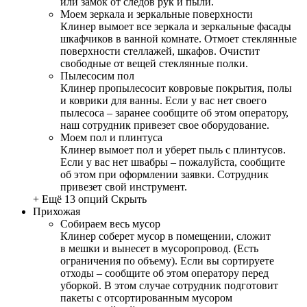
или замок от следов рук и пыли.
Моем зеркала и зеркальные поверхности
Клинер вымоет все зеркала и зеркальные фасады
шкафчиков в ванной комнате. Отмоет стеклянные
поверхности стеллажей, шкафов. Очистит
свободные от вещей стеклянные полки.
Пылесосим пол
Клинер пропылесосит ковровые покрытия, полы
и коврики для ванны. Если у вас нет своего
пылесоса – заранее сообщите об этом оператору,
наш сотрудник привезет свое оборудование.
Моем пол и плинтуса
Клинер вымоет пол и уберет пыль с плинтусов.
Если у вас нет швабры – пожалуйста, сообщите
об этом при оформлении заявки. Сотрудник
привезет свой инструмент.
+ Ещё 13 опций
Скрыть
Прихожая
Собираем весь мусор
Клинер соберет мусор в помещении, сложит
в мешки и вынесет в мусоропровод. (Есть
ограничения по объему). Если вы сортируете
отходы – сообщите об этом оператору перед
уборкой. В этом случае сотрудник подготовит
пакеты с отсортированным мусором