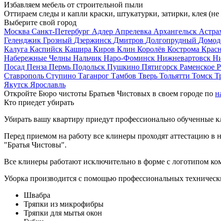
Избавляем мебель от строительной пыли
Оттираем следы и капли краски, штукатурки, затирки, клея (не
Выберите свой город
Москва
Санкт-Петербург
Адлер
Апрелевка
Архангельск
Астра
Геленджик
Грозный
Дзержинск
Дмитров
Долгопрудный
Домод
Калуга
Каспийск
Кашира
Киров
Клин
Королёв
Кострома
Крас
Набережные Челны
Нальчик
Наро-Фоминск
Нижневартовск
Н
Посад
Пенза
Пермь
Подольск
Пушкино
Пятигорск
Раменское
Р
Ставрополь
Ступино
Таганрог
Тамбов
Тверь
Тольятти
Томск
Т
Якутск
Ярославль
Откройте Бюро чистоты Братьев Чистовых в своем городе по
н
Кто приедет убирать
Убирать вашу квартиру приедут профессионально обученные клин
Перед приемом на работу все клинеры проходят аттестацию в н
"Братья Чистовы".
Все клинеры работают исключительно в форме с логотипом ко
Уборка производится с помощью профессиональных технически
Швабра
Тряпки из микрофибры
Тряпки для мытья окон