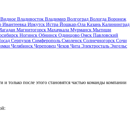
д
Видное
Владивосток
Владимир
Волгоград
Вологда
Воронеж
о
Ивантеевка
Иркутск
Истра
Йошкар-Ола
Казань
Калининград
Магадан
Магнитогорск
Махачкала
Мурманск
Мытищи
осибирск
Ногинск
Обнинск
Одинцово
Омск
Павловский
Посад
Серпухов
Симферополь
Смоленск
Солнечногорск
Сочи
имки
Челябинск
Череповец
Чехов
Чита
Электросталь
Энгельс
и и только после этого становятся частью команды компании
ой: