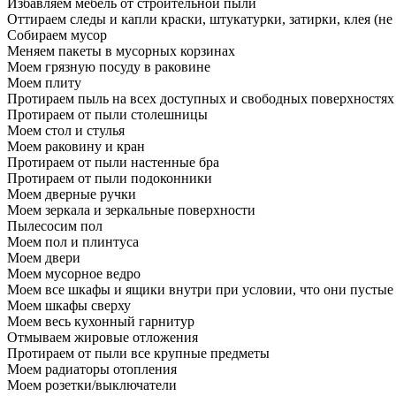
Избавляем мебель от строительной пыли
Оттираем следы и капли краски, штукатурки, затирки, клея (не
Собираем мусор
Меняем пакеты в мусорных корзинах
Моем грязную посуду в раковине
Моем плиту
Протираем пыль на всех доступных и свободных поверхностях
Протираем от пыли столешницы
Моем стол и стулья
Моем раковину и кран
Протираем от пыли настенные бра
Протираем от пыли подоконники
Моем дверные ручки
Моем зеркала и зеркальные поверхности
Пылесосим пол
Моем пол и плинтуса
Моем двери
Моем мусорное ведро
Моем все шкафы и ящики внутри при условии, что они пустые
Моем шкафы сверху
Моем весь кухонный гарнитур
Отмываем жировые отложения
Протираем от пыли все крупные предметы
Моем радиаторы отопления
Моем розетки/выключатели