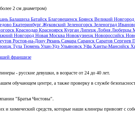
 более 2 см диаметром)
хань
Балашиха
Батайск
Благовещенск
Брянск
Великий Новгоро
едово
Екатеринбург
Жуковский
Зеленогорск
Зеленоград
Иванов
ногорск
Краснодар
Красноярск
Курган
Липецк
Лобня
Люберцы
ижний Новгород
Новая Москва
Новокузнецк
Новороссийск
Нов
еутов
Ростов-на-Дону
Рязань
Самара
Саранск
Саратов
Сергиев 
роицк
Тула
Тюмень
Улан-Удэ
Ульяновск
Уфа
Ханты-Мансийск
Х
ашей франшизе
еры - русские девушки, в возрасте от 24 до 40 лет.
ашем обучающем центре, а также проверку в службе безопасност
мпании "Братья Чистовы".
х и химический средств, которые наши клинеры привозят с соб