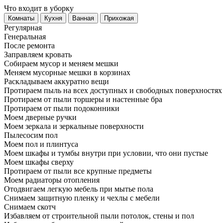
Что входит в уборку
Регу­лярная
Гене­ральная
После ремонта
Заправляем кровать
Собираем мусор и меняем мешки
Меняем мусорные мешки в корзинах
Раскладываем аккуратно вещи
Протираем пыль на всех доступных и свободных поверхностях
Протираем от пыли торшеры и настенные бра
Протираем от пыли подоконники
Моем дверные ручки
Моем зеркала и зеркальные поверхности
Пылесосим пол
Моем пол и плинтуса
Моем шкафы и тумбы внутри при условии, что они пустые
Моем шкафы сверху
Протираем от пыли все крупные предметы
Моем радиаторы отопления
Отодвигаем легкую мебель при мытье пола
Снимаем защитную пленку и чехлы с мебели
Снимаем скотч
Избавляем от строительной пыли потолок, стены и пол