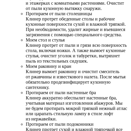
и этажерках с комнатными растениями. Очистит
от пыли кухонную вытяжку снаружи.
Протираем от пыли столешницы
Клинер протрет обеденные столы и рабочие
кухонные поверхности сухой и влажной тряпкой.
При необходимости, удалит жирные и въевшиеся
загрязнения с помощью специального средства.
Моем стол и стулья
Клинер протрет от пыли и грязи всю поверхность
стола, включая ножки. А также вымоет кухонные
стулья, очистит уголок и табуретки, вытряхнет
пыль из текстильных сидушек.
Моем раковину и кран
Клинер вымоет раковину и очистит смеситель
от ржавчины и известкового налета. После мытья
обязательно продезинфицирует кухонную
сантехнику.
Протираем от пыли настенные бра
Клинер аккуратно обеспылит настенные бра,
учитывая материал изготовления абажуров. Мы
не будем протирать мокрой тряпкой нежный атлас
или царапать стильную лампу в стиле лофт
из нержавейки.
Протираем от пыли подоконники
Клинер протрет сухой и влажной тряпочкой все