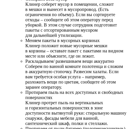
Клинер соберет мусор в помещении, сложит
в мешки и вынесет в мусоропровод. (Есть
ограничения по объему). Если вы сортируете
отходы – сообщите об этом оператору перед
уборкой. В этом случае сотрудник подготовит
пакеты с отсортированным мусором
для дальнейшей утилизации.
Меняем пакеты в мусорных корзинах
Клинер положит новые мусорные мешки
в корзины – оставьте пакет с пакетами на видном
месте или объясните, где он лежит.
Раскладываем/ развешиваем вещи аккуратно
Соберем по ванной комнате полотенца и сложим
в аккуратную стопочку. Развесим халаты. Если
вам требуется особая услуга – например,
разложить вещи по цветам, сообщите об этом
заранее оператору.
Протираем пыль на всех доступных и свободных
поверхностях
Клинер протрет пыль на вертикальных
и горизонтальных поверхностях в зоне
доступности вытянутой руки: стиральную машину
снаружи, фасады мебели для ванной,
сантехнический шкаф, полки и стеллажи.
Протираем от пыли батарею (полотенцесушитель)