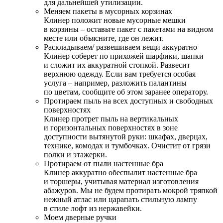
для дальнейшей утилизации.
Меняем пакеты в мусорных корзинах
Клинер положит новые мусорные мешки
в корзины – оставьте пакет с пакетами на видном
месте или объясните, где он лежит.
Раскладываем/ развешиваем вещи аккуратно
Клинер соберет по прихожей шарфики, шапки
и сложит их аккуратной стопкой. Развесит
верхнюю одежду. Если вам требуется особая
услуга – например, разложить палантины
по цветам, сообщите об этом заранее оператору.
Протираем пыль на всех доступных и свободных
поверхностях
Клинер протрет пыль на вертикальных
и горизонтальных поверхностях в зоне
доступности вытянутой руки: шкафах, дверцах,
технике, комодах и тумбочках. Очистит от грязи
полки и этажерки.
Протираем от пыли настенные бра
Клинер аккуратно обеспылит настенные бра
и торшеры, учитывая материал изготовления
абажуров. Мы не будем протирать мокрой тряпкой
нежный атлас или царапать стильную лампу
в стиле лофт из нержавейки.
Моем дверные ручки