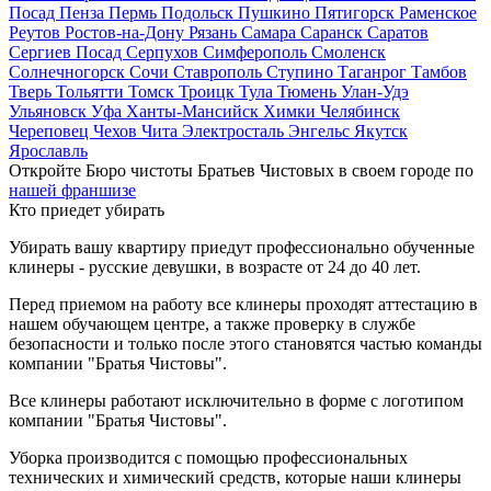
Посад
Пенза
Пермь
Подольск
Пушкино
Пятигорск
Раменское
Реутов
Ростов-на-Дону
Рязань
Самара
Саранск
Саратов
Сергиев Посад
Серпухов
Симферополь
Смоленск
Солнечногорск
Сочи
Ставрополь
Ступино
Таганрог
Тамбов
Тверь
Тольятти
Томск
Троицк
Тула
Тюмень
Улан-Удэ
Ульяновск
Уфа
Ханты-Мансийск
Химки
Челябинск
Череповец
Чехов
Чита
Электросталь
Энгельс
Якутск
Ярославль
Откройте Бюро чистоты Братьев Чистовых в своем городе по
нашей франшизе
Кто приедет убирать
Убирать вашу квартиру приедут профессионально обученные
клинеры - русские девушки, в возрасте от 24 до 40 лет.
Перед приемом на работу все клинеры проходят аттестацию в
нашем обучающем центре, а также проверку в службе
безопасности и только после этого становятся частью команды
компании "Братья Чистовы".
Все клинеры работают исключительно в форме с логотипом
компании "Братья Чистовы".
Уборка производится с помощью профессиональных
технических и химический средств, которые наши клинеры