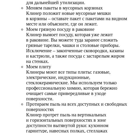
для дальнейшей утилизации.
Меняем пакеты в мусорных корзинах
Клинер положит новые мусорные мешки
в корзины – оставьте пакет с пакетами на видном
месте или объясните, где он лежит.
Моем грязную посуду в раковине
Клинер вымоет посуду, которая уже лежит
в раковине. Вы можете туда заранее сложить
грязные тарелки, чашки и столовые приборы.
Исключение – закопченные сковородки, казаны
и кастрюли, а также посуда с застарелым жиром
на стенках.
Моем плиту
Клинеры моют все типы плиты: газовые,
электрические, индукционные,
стеклокерамические. Мы используем только
профессиональную химию, которая бережно
очищает самые привередливые в уходе
поверхности.
Протираем пыль на всех доступных и свободных
поверхностях
Клинер протрет пыль на вертикальных
и горизонтальных поверхностях в зоне
доступности вытянутой руки: кухонном
гарнитуре, навесных полках, стеллажах