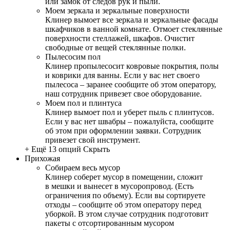
или замок от следов рук и пыли.
Моем зеркала и зеркальные поверхности
Клинер вымоет все зеркала и зеркальные фасады
шкафчиков в ванной комнате. Отмоет стеклянные
поверхности стеллажей, шкафов. Очистит
свободные от вещей стеклянные полки.
Пылесосим пол
Клинер пропылесосит ковровые покрытия, полы
и коврики для ванны. Если у вас нет своего
пылесоса – заранее сообщите об этом оператору,
наш сотрудник привезет свое оборудование.
Моем пол и плинтуса
Клинер вымоет пол и уберет пыль с плинтусов.
Если у вас нет швабры – пожалуйста, сообщите
об этом при оформлении заявки. Сотрудник
привезет свой инструмент.
+ Ещё 13 опций
Скрыть
Прихожая
Собираем весь мусор
Клинер соберет мусор в помещении, сложит
в мешки и вынесет в мусоропровод. (Есть
ограничения по объему). Если вы сортируете
отходы – сообщите об этом оператору перед
уборкой. В этом случае сотрудник подготовит
пакеты с отсортированным мусором