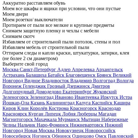
Аккуратно расставляем обувь
Моем все шкафы и ящики при условии, что они пустые
Моем двери
Моем розетки/ выключатели
Протираем от пыли все мелкие и крупные предметы
Снимаем защитную пленку и чехлы с мебели
Снимаем скотч
Избавляем от строительной пыли потолок, стены и пол
Избавляем мебель от строительной пыли
Оттираем следы и капли краски, штукатурки, затирки, клея
(не более 2 см диаметром)
Выберите свой город
Москва
Санкт-Петербург
Адлер
Апрелевка
Архангельск
Астрахань
Балашиха
Батайск
Благовещенск
Брянск
Великий
Новгород
Видное
Владивосток
Владимир
Волгоград
Вологда
Воронеж
Геленджик
Грозный
Дзержинск
Дмитров
Долгопрудный
Домодедово
Екатеринбург
Жуковский
Зеленогорск
Зеленоград
Иваново
Ивантеевка
Иркутск
Истра
Йошкар-Ола
Казань
Калининград
Калуга
Каспийск
Кашира
Киров
Клин
Королёв
Кострома
Красногорск
Краснодар
Красноярск
Курган
Липецк
Лобня
Люберцы
Магадан
Магнитогорск
Махачкала
Мурманск
Мытищи
Набережные
Челны
Нальчик
Наро-Фоминск
Нижневартовск
Нижний
Новгород
Новая Москва
Новокузнецк
Новороссийск
Новосибирск
Ногинск
Обнинск
Одинцово
Омск
Павловский