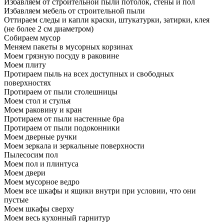
Избавляем от строительной пыли потолок, стены и пол
Избавляем мебель от строительной пыли
Оттираем следы и капли краски, штукатурки, затирки, клея
(не более 2 см диаметром)
Собираем мусор
Меняем пакеты в мусорных корзинах
Моем грязную посуду в раковине
Моем плиту
Протираем пыль на всех доступных и свободных
поверхностях
Протираем от пыли столешницы
Моем стол и стулья
Моем раковину и кран
Протираем от пыли настенные бра
Протираем от пыли подоконники
Моем дверные ручки
Моем зеркала и зеркальные поверхности
Пылесосим пол
Моем пол и плинтуса
Моем двери
Моем мусорное ведро
Моем все шкафы и ящики внутри при условии, что они
пустые
Моем шкафы сверху
Моем весь кухонный гарнитур