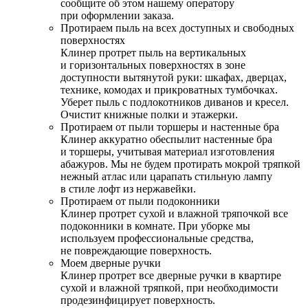
сообщите об этом нашему оператору
при оформлении заказа.
Протираем пыль на всех доступных и свободных
поверхностях
Клинер протрет пыль на вертикальных
и горизонтальных поверхностях в зоне
доступности вытянутой руки: шкафах, дверцах,
технике, комодах и прикроватных тумбочках.
Уберет пыль с подлокотников диванов и кресел.
Очистит книжные полки и этажерки.
Протираем от пыли торшеры и настенные бра
Клинер аккуратно обеспылит настенные бра
и торшеры, учитывая материал изготовления
абажуров. Мы не будем протирать мокрой тряпкой
нежный атлас или царапать стильную лампу
в стиле лофт из нержавейки.
Протираем от пыли подоконники
Клинер протрет сухой и влажной тряпочкой все
подоконники в комнате. При уборке мы
используем профессиональные средства,
не повреждающие поверхность.
Моем дверные ручки
Клинер протрет все дверные ручки в квартире
сухой и влажной тряпкой, при необходимости
продезинфицирует поверхность.