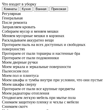
Что входит в уборку
Регу­лярная
Гене­ральная
После ремонта
Заправляем кровать
Собираем мусор и меняем мешки
Меняем мусорные мешки в корзинах
Раскладываем аккуратно вещи
Протираем пыль на всех доступных и свободных
поверхностях
Протираем от пыли торшеры и настенные бра
Протираем от пыли подоконники
Моем дверные ручки
Моем зеркала и зеркальные поверхности
Пылесосим пол
Моем пол и плинтуса
Моем шкафы и тумбы внутри при условии, что они пустые
Моем шкафы сверху
Протираем от пыли все крупные предметы
Моем радиаторы отопления
Отодвигаем легкую мебель при мытье пола
Снимаем защитную пленку и чехлы с мебели
Снимаем скотч