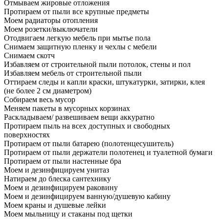
Отмываем жировые отложения
Протираем от пыли все крупные предметы
Моем радиаторы отопления
Моем розетки/выключатели
Отодвигаем легкую мебель при мытье пола
Снимаем защитную пленку и чехлы с мебели
Снимаем скотч
Избавляем от строительной пыли потолок, стены и пол
Избавляем мебель от строительной пыли
Оттираем следы и капли краски, штукатурки, затирки, клея
(не более 2 см диаметром)
Собираем весь мусор
Меняем пакеты в мусорных корзинах
Раскладываем/ развешиваем вещи аккуратно
Протираем пыль на всех доступных и свободных
поверхностях
Протираем от пыли батарею (полотенцесушитель)
Протираем от пыли держатели полотенец и туалетной бумаги
Протираем от пыли настенные бра
Моем и дезинфицируем унитаз
Натираем до блеска сантехнику
Моем и дезинфицируем раковину
Моем и дезинфицируем ванную/душевую кабину
Моем краны и душевые лейки
Моем мыльницу и стаканы под щетки