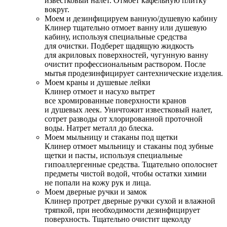
известковый налет. Отмоет кафельную плитку
вокруг.
Моем и дезинфицируем ванную/душевую кабину
Клинер тщательно отмоет ванну или душевую
кабину, используя специальные средства
для очистки. Подберет щадящую жидкость
для акриловых поверхностей, чугунную ванну
очистит профессиональным раствором. После
мытья продезинфицирует сантехнические изделия.
Моем краны и душевые лейки
Клинер отмоет и насухо вытрет
все хромированные поверхности кранов
и душевых леек. Уничтожит известковый налет,
сотрет разводы от хлорированной проточной
воды. Натрет металл до блеска.
Моем мыльницу и стаканы под щетки
Клинер отмоет мыльницу и стаканы под зубные
щетки и пасты, используя специальные
гипоаллергенные средства. Тщательно ополоснет
предметы чистой водой, чтобы остатки химии
не попали на кожу рук и лица.
Моем дверные ручки и замок
Клинер протрет дверные ручки сухой и влажной
тряпкой, при необходимости дезинфицирует
поверхность. Тщательно очистит щеколду