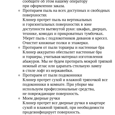
сообщите об этом нашему оператору
при оформлении заказа.
Протираем пыль на всех доступных и свободных
поверхностях
Клинер протрет пыль на вертикальных
и горизонтальных поверхностях в зоне
доступности вытянутой руки: шкафах, дверцах,
технике, комодах и прикроватных тумбочках.
Уберет пыль с подлокотников диванов и кресел.
Очистит книжные полки и этажерки.
Протираем от пыли торшеры и настенные бра
Клинер аккуратно обеспылит настенные бра
и торшеры, учитывая материал изготовления
абажуров. Мы не будем протирать мокрой тряпкой
нежный атлас или царапать стильную лампу
в стиле лофт из нержавейки.
Протираем от пыли подоконники
Клинер протрет сухой и влажной тряпочкой все
подоконники в комнате. При уборке мы
используем профессиональные средства,
не повреждающие поверхность.
Моем дверные ручки
Клинер протрет все дверные ручки в квартире
сухой и влажной тряпкой, при необходимости
продезинфицирует поверхность.