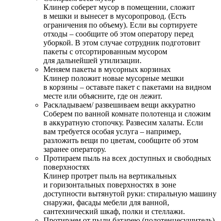
Клинер соберет мусор в помещении, сложит
в мешки и вынесет в мусоропровод. (Есть
ограничения по объему). Если вы сортируете
отходы – сообщите об этом оператору перед
уборкой. В этом случае сотрудник подготовит
пакеты с отсортированным мусором
для дальнейшей утилизации.
Меняем пакеты в мусорных корзинах
Клинер положит новые мусорные мешки
в корзины – оставьте пакет с пакетами на видном
месте или объясните, где он лежит.
Раскладываем/ развешиваем вещи аккуратно
Соберем по ванной комнате полотенца и сложим
в аккуратную стопочку. Развесим халаты. Если
вам требуется особая услуга – например,
разложить вещи по цветам, сообщите об этом
заранее оператору.
Протираем пыль на всех доступных и свободных
поверхностях
Клинер протрет пыль на вертикальных
и горизонтальных поверхностях в зоне
доступности вытянутой руки: стиральную машину
снаружи, фасады мебели для ванной,
сантехнический шкаф, полки и стеллажи.
Протираем от пыли батарею (полотенцесушитель)