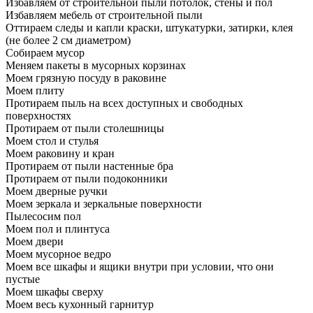
Избавляем от строительной пыли потолок, стены и пол
Избавляем мебель от строительной пыли
Оттираем следы и капли краски, штукатурки, затирки, клея
(не более 2 см диаметром)
Собираем мусор
Меняем пакеты в мусорных корзинах
Моем грязную посуду в раковине
Моем плиту
Протираем пыль на всех доступных и свободных
поверхностях
Протираем от пыли столешницы
Моем стол и стулья
Моем раковину и кран
Протираем от пыли настенные бра
Протираем от пыли подоконники
Моем дверные ручки
Моем зеркала и зеркальные поверхности
Пылесосим пол
Моем пол и плинтуса
Моем двери
Моем мусорное ведро
Моем все шкафы и ящики внутри при условии, что они
пустые
Моем шкафы сверху
Моем весь кухонный гарнитур