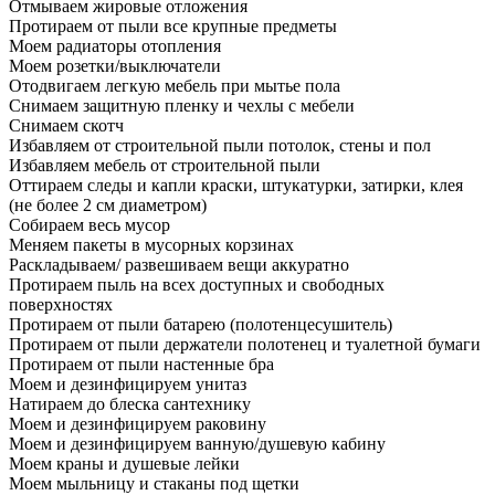
Отмываем жировые отложения
Протираем от пыли все крупные предметы
Моем радиаторы отопления
Моем розетки/выключатели
Отодвигаем легкую мебель при мытье пола
Снимаем защитную пленку и чехлы с мебели
Снимаем скотч
Избавляем от строительной пыли потолок, стены и пол
Избавляем мебель от строительной пыли
Оттираем следы и капли краски, штукатурки, затирки, клея
(не более 2 см диаметром)
Собираем весь мусор
Меняем пакеты в мусорных корзинах
Раскладываем/ развешиваем вещи аккуратно
Протираем пыль на всех доступных и свободных
поверхностях
Протираем от пыли батарею (полотенцесушитель)
Протираем от пыли держатели полотенец и туалетной бумаги
Протираем от пыли настенные бра
Моем и дезинфицируем унитаз
Натираем до блеска сантехнику
Моем и дезинфицируем раковину
Моем и дезинфицируем ванную/душевую кабину
Моем краны и душевые лейки
Моем мыльницу и стаканы под щетки