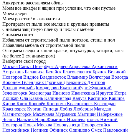
Аккуратно расставляем обувь
Моем все шкафы и ящики при условии, что они пустые
Моем двери
Моем розетки/ выключатели
Протираем от пыли все мелкие и крупные предметы
Снимаем защитную пленку и чехлы с мебели
Снимаем скотч
Избавляем от строительной пыли потолок, стены и пол
Избавляем мебель от строительной пыли
Оттираем следы и капли краски, штукатурки, затирки, клея
(не более 2 см диаметром)
Выберите свой город
Москва
Санкт-Петербург
Адлер
Апрелевка
Архангельск
Астрахань
Балашиха
Батайск
Благовещенск
Брянск
Великий
Новгород
Видное
Владивосток
Владимир
Волгоград
Вологда
Воронеж
Геленджик
Грозный
Дзержинск
Дмитров
Долгопрудный
Домодедово
Екатеринбург
Жуковский
Зеленогорск
Зеленоград
Иваново
Ивантеевка
Иркутск
Истра
Йошкар-Ола
Казань
Калининград
Калуга
Каспийск
Кашира
Киров
Клин
Королёв
Кострома
Красногорск
Краснодар
Красноярск
Курган
Липецк
Лобня
Люберцы
Магадан
Магнитогорск
Махачкала
Мурманск
Мытищи
Набережные
Челны
Нальчик
Наро-Фоминск
Нижневартовск
Нижний
Новгород
Новая Москва
Новокузнецк
Новороссийск
Новосибирск
Ногинск
Обнинск
Одинцово
Омск
Павловский