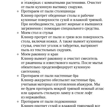
и этажерках с комнатными растениями. Очистит
от пыли кухонную вытяжку снаружи.
Протираем от пыли столешницы
Клинер протрет обеденные столы и рабочие
кухонные поверхности сухой и влажной тряпкой.
При необходимости, удалит жирные и въевшиеся
загрязнения с помощью специального средства.
Моем стол и стулья
Клинер протрет от пыли и грязи всю поверхность
стола, включая ножки. А также вымоет кухонные
стулья, очистит уголок и табуретки, вытряхнет
пыль из текстильных сидушек.
Моем раковину и кран
Клинер вымоет раковину и очистит смеситель
от ржавчины и известкового налета. После мытья
обязательно продезинфицирует кухонную
сантехнику.
Протираем от пыли настенные бра
Клинер аккуратно обеспылит настенные бра,
учитывая материал изготовления абажуров. Мы
не будем протирать мокрой тряпкой нежный атлас
или царапать стильную лампу в стиле лофт
из нержавейки.
Протираем от пыли подоконники
Клинер протрет сухой и влажной тряпочкой все