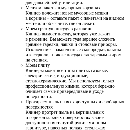
для дальнейшей утилизации.
Меняем пакеты в мусорных корзинах
Клинер положит новые мусорные мешки
в корзины – оставьте пакет с пакетами на видном
месте или объясните, где он лежит.
Моем грязную посуду в раковине
Клинер вымоет посуду, которая уже лежит
в раковине. Вы можете туда заранее сложить
грязные тарелки, чашки и столовые приборы.
Исключение – закопченные сковородки, казаны
и кастрюли, а также посуда с застарелым жиром
на стенках.
Моем плиту
Клинеры моют все типы плиты: газовые,
электрические, индукционные,
стеклокерамические. Мы используем только
профессиональную химию, которая бережно
очищает самые привередливые в уходе
поверхности.
Протираем пыль на всех доступных и свободных
поверхностях
Клинер протрет пыль на вертикальных
и горизонтальных поверхностях в зоне
доступности вытянутой руки: кухонном
гарнитуре, навесных полках, стеллажах