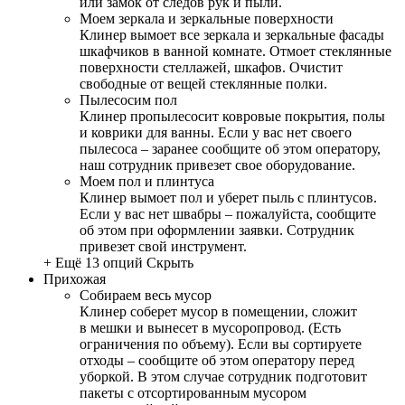
или замок от следов рук и пыли.
Моем зеркала и зеркальные поверхности
Клинер вымоет все зеркала и зеркальные фасады
шкафчиков в ванной комнате. Отмоет стеклянные
поверхности стеллажей, шкафов. Очистит
свободные от вещей стеклянные полки.
Пылесосим пол
Клинер пропылесосит ковровые покрытия, полы
и коврики для ванны. Если у вас нет своего
пылесоса – заранее сообщите об этом оператору,
наш сотрудник привезет свое оборудование.
Моем пол и плинтуса
Клинер вымоет пол и уберет пыль с плинтусов.
Если у вас нет швабры – пожалуйста, сообщите
об этом при оформлении заявки. Сотрудник
привезет свой инструмент.
+ Ещё 13 опций
Скрыть
Прихожая
Собираем весь мусор
Клинер соберет мусор в помещении, сложит
в мешки и вынесет в мусоропровод. (Есть
ограничения по объему). Если вы сортируете
отходы – сообщите об этом оператору перед
уборкой. В этом случае сотрудник подготовит
пакеты с отсортированным мусором