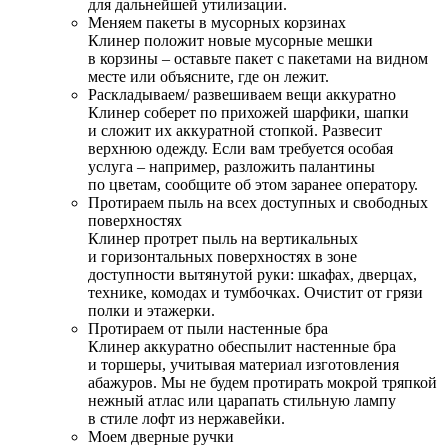
для дальнейшей утилизации.
Меняем пакеты в мусорных корзинах
Клинер положит новые мусорные мешки
в корзины – оставьте пакет с пакетами на видном
месте или объясните, где он лежит.
Раскладываем/ развешиваем вещи аккуратно
Клинер соберет по прихожей шарфики, шапки
и сложит их аккуратной стопкой. Развесит
верхнюю одежду. Если вам требуется особая
услуга – например, разложить палантины
по цветам, сообщите об этом заранее оператору.
Протираем пыль на всех доступных и свободных
поверхностях
Клинер протрет пыль на вертикальных
и горизонтальных поверхностях в зоне
доступности вытянутой руки: шкафах, дверцах,
технике, комодах и тумбочках. Очистит от грязи
полки и этажерки.
Протираем от пыли настенные бра
Клинер аккуратно обеспылит настенные бра
и торшеры, учитывая материал изготовления
абажуров. Мы не будем протирать мокрой тряпкой
нежный атлас или царапать стильную лампу
в стиле лофт из нержавейки.
Моем дверные ручки