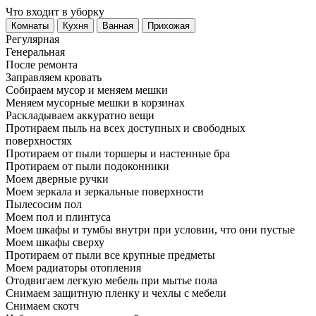
Что входит в уборку
Регу­лярная
Гене­ральная
После ремонта
Заправляем кровать
Собираем мусор и меняем мешки
Меняем мусорные мешки в корзинах
Раскладываем аккуратно вещи
Протираем пыль на всех доступных и свободных
поверхностях
Протираем от пыли торшеры и настенные бра
Протираем от пыли подоконники
Моем дверные ручки
Моем зеркала и зеркальные поверхности
Пылесосим пол
Моем пол и плинтуса
Моем шкафы и тумбы внутри при условии, что они пустые
Моем шкафы сверху
Протираем от пыли все крупные предметы
Моем радиаторы отопления
Отодвигаем легкую мебель при мытье пола
Снимаем защитную пленку и чехлы с мебели
Снимаем скотч