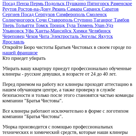
Посад
Пенза
Пермь
Подольск
Пушкино
Пятигорск
Раменское
Реутов
Ростов-на-Дону
Рязань
Самара
Саранск
Саратов
Сергиев Посад
Серпухов
Симферополь
Смоленск
Солнечногорск
Сочи
Ставрополь
Ступино
Таганрог
Тамбов
Тверь
Тольятти
Томск
Троицк
Тула
Тюмень
Улан-Удэ
Ульяновск
Уфа
Ханты-Мансийск
Химки
Челябинск
Череповец
Чехов
Чита
Электросталь
Энгельс
Якутск
Ярославль
Откройте Бюро чистоты Братьев Чистовых в своем городе по
нашей франшизе
Кто приедет убирать
Убирать вашу квартиру приедут профессионально обученные
клинеры - русские девушки, в возрасте от 24 до 40 лет.
Перед приемом на работу все клинеры проходят аттестацию в
нашем обучающем центре, а также проверку в службе
безопасности и только после этого становятся частью команды
компании "Братья Чистовы".
Все клинеры работают исключительно в форме с логотипом
компании "Братья Чистовы".
Уборка производится с помощью профессиональных
технических и химический средств, которые наши клинеры