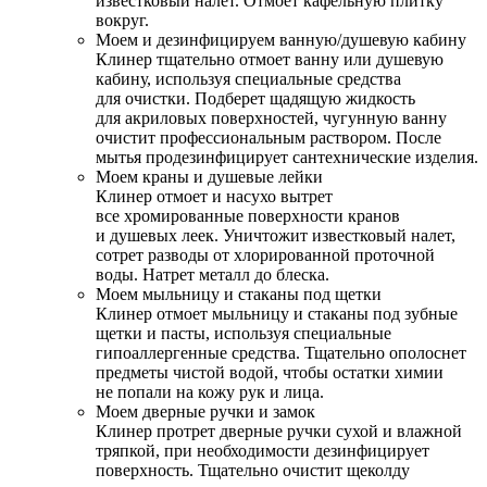
известковый налет. Отмоет кафельную плитку
вокруг.
Моем и дезинфицируем ванную/душевую кабину
Клинер тщательно отмоет ванну или душевую
кабину, используя специальные средства
для очистки. Подберет щадящую жидкость
для акриловых поверхностей, чугунную ванну
очистит профессиональным раствором. После
мытья продезинфицирует сантехнические изделия.
Моем краны и душевые лейки
Клинер отмоет и насухо вытрет
все хромированные поверхности кранов
и душевых леек. Уничтожит известковый налет,
сотрет разводы от хлорированной проточной
воды. Натрет металл до блеска.
Моем мыльницу и стаканы под щетки
Клинер отмоет мыльницу и стаканы под зубные
щетки и пасты, используя специальные
гипоаллергенные средства. Тщательно ополоснет
предметы чистой водой, чтобы остатки химии
не попали на кожу рук и лица.
Моем дверные ручки и замок
Клинер протрет дверные ручки сухой и влажной
тряпкой, при необходимости дезинфицирует
поверхность. Тщательно очистит щеколду