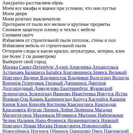
Аккуратно расставляем обувь
Моем все шкафы и ящики при условии, что они пустые
Моем двери
Моем розетки/ выключатели
Протираем от пыли все мелкие и крупные предметы
Снимаем защитную пленку и чехлы с мебели
Снимаем скотч
Избавляем от строительной пыли потолок, стены и пол
Избавляем мебель от строительной пыли
Оттираем следы и капли краски, штукатурки, затирки, клея
(не более 2 см диаметром)
Выберите свой город
Москва
Санкт-Петербург
Адлер
Апрелевка
Архангельск
Астрахань
Балашиха
Батайск
Благовещенск
Брянск
Великий
Новгород
Видное
Владивосток
Владимир
Волгоград
Вологда
Воронеж
Геленджик
Грозный
Дзержинск
Дмитров
Долгопрудный
Домодедово
Екатеринбург
Жуковский
Зеленогорск
Зеленоград
Иваново
Ивантеевка
Иркутск
Истра
Йошкар-Ола
Казань
Калининград
Калуга
Каспийск
Кашира
Киров
Клин
Королёв
Кострома
Красногорск
Краснодар
Красноярск
Курган
Липецк
Лобня
Люберцы
Магадан
Магнитогорск
Махачкала
Мурманск
Мытищи
Набережные
Челны
Нальчик
Наро-Фоминск
Нижневартовск
Нижний
Новгород
Новая Москва
Новокузнецк
Новороссийск
Новосибирск
Ногинск
Обнинск
Одинцово
Омск
Павловский