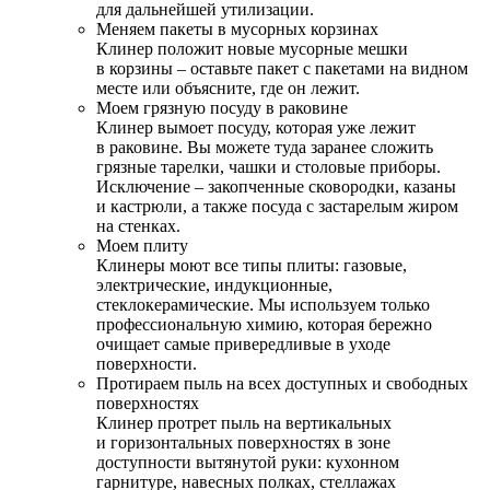
для дальнейшей утилизации.
Меняем пакеты в мусорных корзинах
Клинер положит новые мусорные мешки
в корзины – оставьте пакет с пакетами на видном
месте или объясните, где он лежит.
Моем грязную посуду в раковине
Клинер вымоет посуду, которая уже лежит
в раковине. Вы можете туда заранее сложить
грязные тарелки, чашки и столовые приборы.
Исключение – закопченные сковородки, казаны
и кастрюли, а также посуда с застарелым жиром
на стенках.
Моем плиту
Клинеры моют все типы плиты: газовые,
электрические, индукционные,
стеклокерамические. Мы используем только
профессиональную химию, которая бережно
очищает самые привередливые в уходе
поверхности.
Протираем пыль на всех доступных и свободных
поверхностях
Клинер протрет пыль на вертикальных
и горизонтальных поверхностях в зоне
доступности вытянутой руки: кухонном
гарнитуре, навесных полках, стеллажах