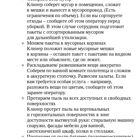
Клинер соберет мусор в помещении, сложит
в мешки и вынесет в мусоропровод. (Есть
ограничения по объему). Если вы сортируете
отходы – сообщите об этом оператору перед
уборкой. В этом случае сотрудник подготовит
пакеты с отсортированным мусором
для дальнейшей утилизации.
Меняем пакеты в мусорных корзинах
Клинер положит новые мусорные мешки
в корзины – оставьте пакет с пакетами на видном
месте или объясните, где он лежит.
Раскладываем/ развешиваем вещи аккуратно
Соберем по ванной комнате полотенца и сложим
в аккуратную стопочку. Развесим халаты. Если
вам требуется особая услуга – например,
разложить вещи по цветам, сообщите об этом
заранее оператору.
Протираем пыль на всех доступных и свободных
поверхностях
Клинер протрет пыль на вертикальных
и горизонтальных поверхностях в зоне
доступности вытянутой руки: стиральную машину
снаружи, фасады мебели для ванной,
сантехнический шкаф, полки и стеллажи.
Протираем от пыли батарею (полотенцесушитель)