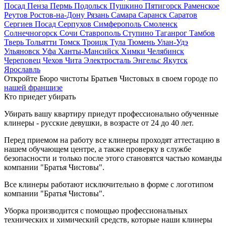
Посад
Пенза
Пермь
Подольск
Пушкино
Пятигорск
Раменское
Реутов
Ростов-на-Дону
Рязань
Самара
Саранск
Саратов
Сергиев Посад
Серпухов
Симферополь
Смоленск
Солнечногорск
Сочи
Ставрополь
Ступино
Таганрог
Тамбов
Тверь
Тольятти
Томск
Троицк
Тула
Тюмень
Улан-Удэ
Ульяновск
Уфа
Ханты-Мансийск
Химки
Челябинск
Череповец
Чехов
Чита
Электросталь
Энгельс
Якутск
Ярославль
Откройте Бюро чистоты Братьев Чистовых в своем городе по
нашей франшизе
Кто приедет убирать
Убирать вашу квартиру приедут профессионально обученные
клинеры - русские девушки, в возрасте от 24 до 40 лет.
Перед приемом на работу все клинеры проходят аттестацию в
нашем обучающем центре, а также проверку в службе
безопасности и только после этого становятся частью команды
компании "Братья Чистовы".
Все клинеры работают исключительно в форме с логотипом
компании "Братья Чистовы".
Уборка производится с помощью профессиональных
технических и химический средств, которые наши клинеры