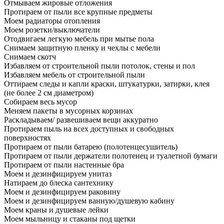
Отмываем жировые отложения
Протираем от пыли все крупные предметы
Моем радиаторы отопления
Моем розетки/выключатели
Отодвигаем легкую мебель при мытье пола
Снимаем защитную пленку и чехлы с мебели
Снимаем скотч
Избавляем от строительной пыли потолок, стены и пол
Избавляем мебель от строительной пыли
Оттираем следы и капли краски, штукатурки, затирки, клея
(не более 2 см диаметром)
Собираем весь мусор
Меняем пакеты в мусорных корзинах
Раскладываем/ развешиваем вещи аккуратно
Протираем пыль на всех доступных и свободных
поверхностях
Протираем от пыли батарею (полотенцесушитель)
Протираем от пыли держатели полотенец и туалетной бумаги
Протираем от пыли настенные бра
Моем и дезинфицируем унитаз
Натираем до блеска сантехнику
Моем и дезинфицируем раковину
Моем и дезинфицируем ванную/душевую кабину
Моем краны и душевые лейки
Моем мыльницу и стаканы под щетки