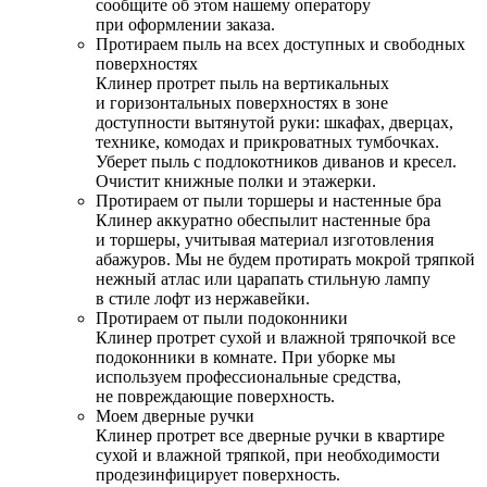
сообщите об этом нашему оператору
при оформлении заказа.
Протираем пыль на всех доступных и свободных
поверхностях
Клинер протрет пыль на вертикальных
и горизонтальных поверхностях в зоне
доступности вытянутой руки: шкафах, дверцах,
технике, комодах и прикроватных тумбочках.
Уберет пыль с подлокотников диванов и кресел.
Очистит книжные полки и этажерки.
Протираем от пыли торшеры и настенные бра
Клинер аккуратно обеспылит настенные бра
и торшеры, учитывая материал изготовления
абажуров. Мы не будем протирать мокрой тряпкой
нежный атлас или царапать стильную лампу
в стиле лофт из нержавейки.
Протираем от пыли подоконники
Клинер протрет сухой и влажной тряпочкой все
подоконники в комнате. При уборке мы
используем профессиональные средства,
не повреждающие поверхность.
Моем дверные ручки
Клинер протрет все дверные ручки в квартире
сухой и влажной тряпкой, при необходимости
продезинфицирует поверхность.