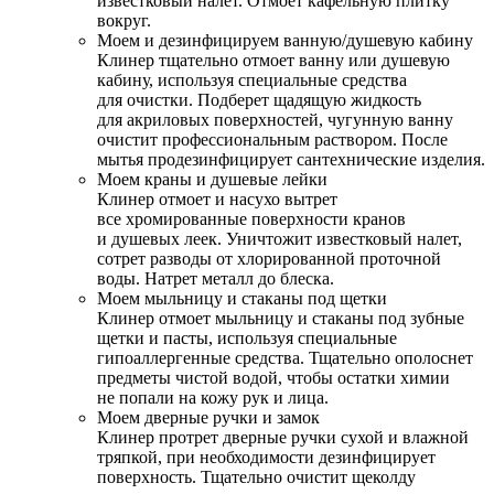
известковый налет. Отмоет кафельную плитку
вокруг.
Моем и дезинфицируем ванную/душевую кабину
Клинер тщательно отмоет ванну или душевую
кабину, используя специальные средства
для очистки. Подберет щадящую жидкость
для акриловых поверхностей, чугунную ванну
очистит профессиональным раствором. После
мытья продезинфицирует сантехнические изделия.
Моем краны и душевые лейки
Клинер отмоет и насухо вытрет
все хромированные поверхности кранов
и душевых леек. Уничтожит известковый налет,
сотрет разводы от хлорированной проточной
воды. Натрет металл до блеска.
Моем мыльницу и стаканы под щетки
Клинер отмоет мыльницу и стаканы под зубные
щетки и пасты, используя специальные
гипоаллергенные средства. Тщательно ополоснет
предметы чистой водой, чтобы остатки химии
не попали на кожу рук и лица.
Моем дверные ручки и замок
Клинер протрет дверные ручки сухой и влажной
тряпкой, при необходимости дезинфицирует
поверхность. Тщательно очистит щеколду