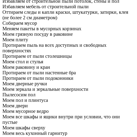
Избавляем от строительной пыли потолок, стены и пол
Избавляем мебель от строительной пыли
Оттираем следы и капли краски, штукатурки, затирки, клея
(не более 2 см диаметром)
Собираем мусор
Меняем пакеты в мусорных корзинах
Моем грязную посуду в раковине
Моем плиту
Протираем пыль на всех доступных и свободных
поверхностях
Протираем от пыли столешницы
Моем стол и стулья
Моем раковину и кран
Протираем от пыли настенные бра
Протираем от пыли подоконники
Моем дверные ручки
Моем зеркала и зеркальные поверхности
Пылесосим пол
Моем пол и плинтуса
Моем двери
Моем мусорное ведро
Моем все шкафы и ящики внутри при условии, что они
пустые
Моем шкафы сверху
Моем весь кухонный гарнитур