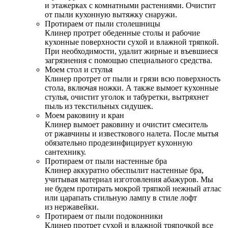
и этажерках с комнатными растениями. Очистит
от пыли кухонную вытяжку снаружи.
Протираем от пыли столешницы
Клинер протрет обеденные столы и рабочие
кухонные поверхности сухой и влажной тряпкой.
При необходимости, удалит жирные и въевшиеся
загрязнения с помощью специального средства.
Моем стол и стулья
Клинер протрет от пыли и грязи всю поверхность
стола, включая ножки. А также вымоет кухонные
стулья, очистит уголок и табуретки, вытряхнет
пыль из текстильных сидушек.
Моем раковину и кран
Клинер вымоет раковину и очистит смеситель
от ржавчины и известкового налета. После мытья
обязательно продезинфицирует кухонную
сантехнику.
Протираем от пыли настенные бра
Клинер аккуратно обеспылит настенные бра,
учитывая материал изготовления абажуров. Мы
не будем протирать мокрой тряпкой нежный атлас
или царапать стильную лампу в стиле лофт
из нержавейки.
Протираем от пыли подоконники
Клинер протрет сухой и влажной тряпочкой все