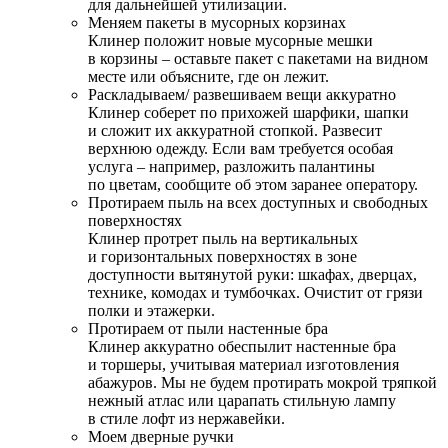
для дальнейшей утилизации.
Меняем пакеты в мусорных корзинах
Клинер положит новые мусорные мешки
в корзины – оставьте пакет с пакетами на видном
месте или объясните, где он лежит.
Раскладываем/ развешиваем вещи аккуратно
Клинер соберет по прихожей шарфики, шапки
и сложит их аккуратной стопкой. Развесит
верхнюю одежду. Если вам требуется особая
услуга – например, разложить палантины
по цветам, сообщите об этом заранее оператору.
Протираем пыль на всех доступных и свободных
поверхностях
Клинер протрет пыль на вертикальных
и горизонтальных поверхностях в зоне
доступности вытянутой руки: шкафах, дверцах,
технике, комодах и тумбочках. Очистит от грязи
полки и этажерки.
Протираем от пыли настенные бра
Клинер аккуратно обеспылит настенные бра
и торшеры, учитывая материал изготовления
абажуров. Мы не будем протирать мокрой тряпкой
нежный атлас или царапать стильную лампу
в стиле лофт из нержавейки.
Моем дверные ручки