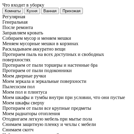
Что входит в уборку
Регу­лярная
Гене­ральная
После ремонта
Заправляем кровать
Собираем мусор и меняем мешки
Меняем мусорные мешки в корзинах
Раскладываем аккуратно вещи
Протираем пыль на всех доступных и свободных
поверхностях
Протираем от пыли торшеры и настенные бра
Протираем от пыли подоконники
Моем дверные ручки
Моем зеркала и зеркальные поверхности
Пылесосим пол
Моем пол и плинтуса
Моем шкафы и тумбы внутри при условии, что они пустые
Моем шкафы сверху
Протираем от пыли все крупные предметы
Моем радиаторы отопления
Отодвигаем легкую мебель при мытье пола
Снимаем защитную пленку и чехлы с мебели
Снимаем скотч