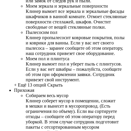
или замок от следов рук и пыли.
Моем зеркала и зеркальные поверхности
Клинер вымоет все зеркала и зеркальные фасады
шкафчиков в ванной комнате. Отмоет стеклянные
поверхности стеллажей, шкафов. Очистит
свободные от вещей стеклянные полки.
Пылесосим пол
Клинер пропылесосит ковровые покрытия, полы
и коврики для ванны. Если у вас нет своего
пылесоса – заранее сообщите об этом оператору,
наш сотрудник привезет свое оборудование.
Моем пол и плинтуса
Клинер вымоет пол и уберет пыль с плинтусов.
Если у вас нет швабры – пожалуйста, сообщите
об этом при оформлении заявки. Сотрудник
привезет свой инструмент.
+ Ещё 13 опций
Скрыть
Прихожая
Собираем весь мусор
Клинер соберет мусор в помещении, сложит
в мешки и вынесет в мусоропровод. (Есть
ограничения по объему). Если вы сортируете
отходы – сообщите об этом оператору перед
уборкой. В этом случае сотрудник подготовит
пакеты с отсортированным мусором