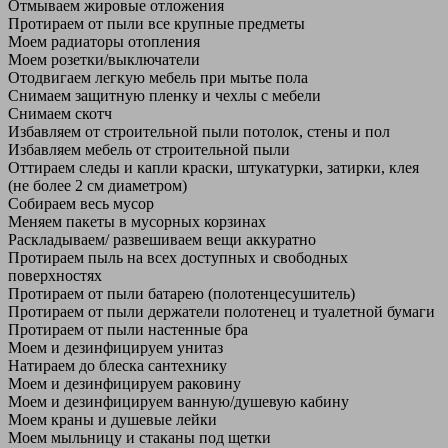
Отмываем жировые отложения
Протираем от пыли все крупные предметы
Моем радиаторы отопления
Моем розетки/выключатели
Отодвигаем легкую мебель при мытье пола
Снимаем защитную пленку и чехлы с мебели
Снимаем скотч
Избавляем от строительной пыли потолок, стены и пол
Избавляем мебель от строительной пыли
Оттираем следы и капли краски, штукатурки, затирки, клея
(не более 2 см диаметром)
Собираем весь мусор
Меняем пакеты в мусорных корзинах
Раскладываем/ развешиваем вещи аккуратно
Протираем пыль на всех доступных и свободных
поверхностях
Протираем от пыли батарею (полотенцесушитель)
Протираем от пыли держатели полотенец и туалетной бумаги
Протираем от пыли настенные бра
Моем и дезинфицируем унитаз
Натираем до блеска сантехнику
Моем и дезинфицируем раковину
Моем и дезинфицируем ванную/душевую кабину
Моем краны и душевые лейки
Моем мыльницу и стаканы под щетки