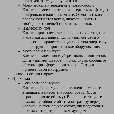
или замок от следов рук и пыли.
Моем зеркала и зеркальные поверхности
Клинер вымоет все зеркала и зеркальные фасады
шкафчиков в ванной комнате. Отмоет стеклянные
поверхности стеллажей, шкафов. Очистит
свободные от вещей стеклянные полки.
Пылесосим пол
Клинер пропылесосит ковровые покрытия, полы
и коврики для ванны. Если у вас нет своего
пылесоса – заранее сообщите об этом оператору,
наш сотрудник привезет свое оборудование.
Моем пол и плинтуса
Клинер вымоет пол и уберет пыль с плинтусов.
Если у вас нет швабры – пожалуйста, сообщите
об этом при оформлении заявки. Сотрудник
привезет свой инструмент.
+ Ещё 13 опций
Скрыть
Прихожая
Собираем весь мусор
Клинер соберет мусор в помещении, сложит
в мешки и вынесет в мусоропровод. (Есть
ограничения по объему). Если вы сортируете
отходы – сообщите об этом оператору перед
уборкой. В этом случае сотрудник подготовит
пакеты с отсортированным мусором