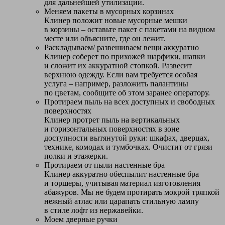
для дальнейшей утилизации.
Меняем пакеты в мусорных корзинах
Клинер положит новые мусорные мешки
в корзины – оставьте пакет с пакетами на видном
месте или объясните, где он лежит.
Раскладываем/ развешиваем вещи аккуратно
Клинер соберет по прихожей шарфики, шапки
и сложит их аккуратной стопкой. Развесит
верхнюю одежду. Если вам требуется особая
услуга – например, разложить палантины
по цветам, сообщите об этом заранее оператору.
Протираем пыль на всех доступных и свободных
поверхностях
Клинер протрет пыль на вертикальных
и горизонтальных поверхностях в зоне
доступности вытянутой руки: шкафах, дверцах,
технике, комодах и тумбочках. Очистит от грязи
полки и этажерки.
Протираем от пыли настенные бра
Клинер аккуратно обеспылит настенные бра
и торшеры, учитывая материал изготовления
абажуров. Мы не будем протирать мокрой тряпкой
нежный атлас или царапать стильную лампу
в стиле лофт из нержавейки.
Моем дверные ручки