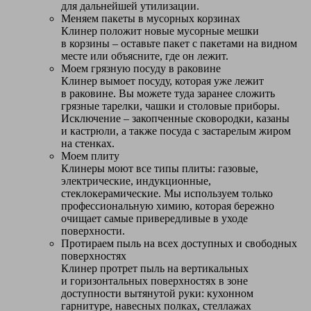
для дальнейшей утилизации.
Меняем пакеты в мусорных корзинах
Клинер положит новые мусорные мешки
в корзины – оставьте пакет с пакетами на видном
месте или объясните, где он лежит.
Моем грязную посуду в раковине
Клинер вымоет посуду, которая уже лежит
в раковине. Вы можете туда заранее сложить
грязные тарелки, чашки и столовые приборы.
Исключение – закопченные сковородки, казаны
и кастрюли, а также посуда с застарелым жиром
на стенках.
Моем плиту
Клинеры моют все типы плиты: газовые,
электрические, индукционные,
стеклокерамические. Мы используем только
профессиональную химию, которая бережно
очищает самые привередливые в уходе
поверхности.
Протираем пыль на всех доступных и свободных
поверхностях
Клинер протрет пыль на вертикальных
и горизонтальных поверхностях в зоне
доступности вытянутой руки: кухонном
гарнитуре, навесных полках, стеллажах