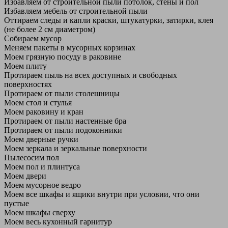
Избавляем от строительной пыли потолок, стены и пол
Избавляем мебель от строительной пыли
Оттираем следы и капли краски, штукатурки, затирки, клея
(не более 2 см диаметром)
Собираем мусор
Меняем пакеты в мусорных корзинах
Моем грязную посуду в раковине
Моем плиту
Протираем пыль на всех доступных и свободных
поверхностях
Протираем от пыли столешницы
Моем стол и стулья
Моем раковину и кран
Протираем от пыли настенные бра
Протираем от пыли подоконники
Моем дверные ручки
Моем зеркала и зеркальные поверхности
Пылесосим пол
Моем пол и плинтуса
Моем двери
Моем мусорное ведро
Моем все шкафы и ящики внутри при условии, что они
пустые
Моем шкафы сверху
Моем весь кухонный гарнитур