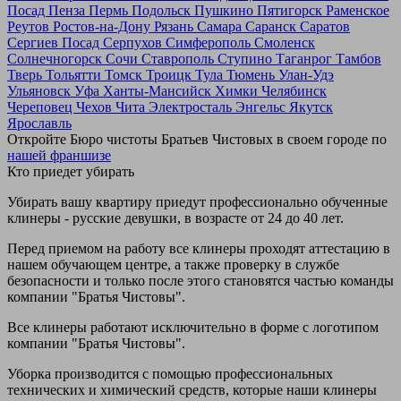
Посад
Пенза
Пермь
Подольск
Пушкино
Пятигорск
Раменское
Реутов
Ростов-на-Дону
Рязань
Самара
Саранск
Саратов
Сергиев Посад
Серпухов
Симферополь
Смоленск
Солнечногорск
Сочи
Ставрополь
Ступино
Таганрог
Тамбов
Тверь
Тольятти
Томск
Троицк
Тула
Тюмень
Улан-Удэ
Ульяновск
Уфа
Ханты-Мансийск
Химки
Челябинск
Череповец
Чехов
Чита
Электросталь
Энгельс
Якутск
Ярославль
Откройте Бюро чистоты Братьев Чистовых в своем городе по
нашей франшизе
Кто приедет убирать
Убирать вашу квартиру приедут профессионально обученные
клинеры - русские девушки, в возрасте от 24 до 40 лет.
Перед приемом на работу все клинеры проходят аттестацию в
нашем обучающем центре, а также проверку в службе
безопасности и только после этого становятся частью команды
компании "Братья Чистовы".
Все клинеры работают исключительно в форме с логотипом
компании "Братья Чистовы".
Уборка производится с помощью профессиональных
технических и химический средств, которые наши клинеры