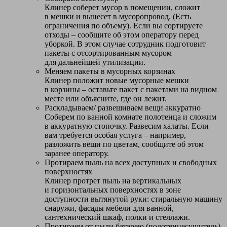
Клинер соберет мусор в помещении, сложит
в мешки и вынесет в мусоропровод. (Есть
ограничения по объему). Если вы сортируете
отходы – сообщите об этом оператору перед
уборкой. В этом случае сотрудник подготовит
пакеты с отсортированным мусором
для дальнейшей утилизации.
Меняем пакеты в мусорных корзинах
Клинер положит новые мусорные мешки
в корзины – оставьте пакет с пакетами на видном
месте или объясните, где он лежит.
Раскладываем/ развешиваем вещи аккуратно
Соберем по ванной комнате полотенца и сложим
в аккуратную стопочку. Развесим халаты. Если
вам требуется особая услуга – например,
разложить вещи по цветам, сообщите об этом
заранее оператору.
Протираем пыль на всех доступных и свободных
поверхностях
Клинер протрет пыль на вертикальных
и горизонтальных поверхностях в зоне
доступности вытянутой руки: стиральную машину
снаружи, фасады мебели для ванной,
сантехнический шкаф, полки и стеллажи.
Протираем от пыли батарею (полотенцесушитель)