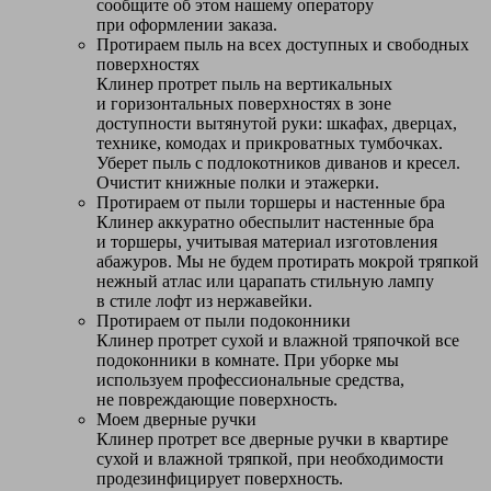
сообщите об этом нашему оператору
при оформлении заказа.
Протираем пыль на всех доступных и свободных
поверхностях
Клинер протрет пыль на вертикальных
и горизонтальных поверхностях в зоне
доступности вытянутой руки: шкафах, дверцах,
технике, комодах и прикроватных тумбочках.
Уберет пыль с подлокотников диванов и кресел.
Очистит книжные полки и этажерки.
Протираем от пыли торшеры и настенные бра
Клинер аккуратно обеспылит настенные бра
и торшеры, учитывая материал изготовления
абажуров. Мы не будем протирать мокрой тряпкой
нежный атлас или царапать стильную лампу
в стиле лофт из нержавейки.
Протираем от пыли подоконники
Клинер протрет сухой и влажной тряпочкой все
подоконники в комнате. При уборке мы
используем профессиональные средства,
не повреждающие поверхность.
Моем дверные ручки
Клинер протрет все дверные ручки в квартире
сухой и влажной тряпкой, при необходимости
продезинфицирует поверхность.