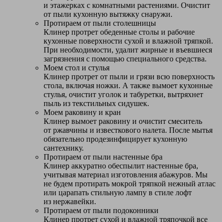
и этажерках с комнатными растениями. Очистит
от пыли кухонную вытяжку снаружи.
Протираем от пыли столешницы
Клинер протрет обеденные столы и рабочие
кухонные поверхности сухой и влажной тряпкой.
При необходимости, удалит жирные и въевшиеся
загрязнения с помощью специального средства.
Моем стол и стулья
Клинер протрет от пыли и грязи всю поверхность
стола, включая ножки. А также вымоет кухонные
стулья, очистит уголок и табуретки, вытряхнет
пыль из текстильных сидушек.
Моем раковину и кран
Клинер вымоет раковину и очистит смеситель
от ржавчины и известкового налета. После мытья
обязательно продезинфицирует кухонную
сантехнику.
Протираем от пыли настенные бра
Клинер аккуратно обеспылит настенные бра,
учитывая материал изготовления абажуров. Мы
не будем протирать мокрой тряпкой нежный атлас
или царапать стильную лампу в стиле лофт
из нержавейки.
Протираем от пыли подоконники
Клинер протрет сухой и влажной тряпочкой все