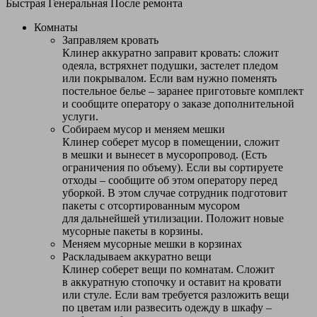
Быстрая
Генеральная
После ремонта
Комнаты
Заправляем кровать
Клинер аккуратно заправит кровать: сложит
одеяла, встряхнет подушки, застелет пледом
или покрывалом. Если вам нужно поменять
постельное белье – заранее приготовьте комплект
и сообщите оператору о заказе дополнительной
услуги.
Собираем мусор и меняем мешки
Клинер соберет мусор в помещении, сложит
в мешки и вынесет в мусоропровод. (Есть
ограничения по объему). Если вы сортируете
отходы – сообщите об этом оператору перед
уборкой. В этом случае сотрудник подготовит
пакеты с отсортированным мусором
для дальнейшей утилизации. Положит новые
мусорные пакеты в корзины.
Меняем мусорные мешки в корзинах
Раскладываем аккуратно вещи
Клинер соберет вещи по комнатам. Сложит
в аккуратную стопочку и оставит на кровати
или стуле. Если вам требуется разложить вещи
по цветам или развесить одежду в шкафу –