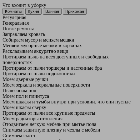
Что входит в уборку
Регу­лярная
Гене­ральная
После ремонта
Заправляем кровать
Собираем мусор и меняем мешки
Меняем мусорные мешки в корзинах
Раскладываем аккуратно вещи
Протираем пыль на всех доступных и свободных
поверхностях
Протираем от пыли торшеры и настенные бра
Протираем от пыли подоконники
Моем дверные ручки
Моем зеркала и зеркальные поверхности
Пылесосим пол
Моем пол и плинтуса
Моем шкафы и тумбы внутри при условии, что они пустые
Моем шкафы сверху
Протираем от пыли все крупные предметы
Моем радиаторы отопления
Отодвигаем легкую мебель при мытье пола
Снимаем защитную пленку и чехлы с мебели
Снимаем скотч