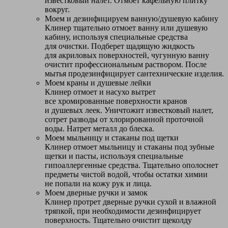
известковый налет. Отмоет кафельную плитку
вокруг.
Моем и дезинфицируем ванную/душевую кабину
Клинер тщательно отмоет ванну или душевую
кабину, используя специальные средства
для очистки. Подберет щадящую жидкость
для акриловых поверхностей, чугунную ванну
очистит профессиональным раствором. После
мытья продезинфицирует сантехнические изделия.
Моем краны и душевые лейки
Клинер отмоет и насухо вытрет
все хромированные поверхности кранов
и душевых леек. Уничтожит известковый налет,
сотрет разводы от хлорированной проточной
воды. Натрет металл до блеска.
Моем мыльницу и стаканы под щетки
Клинер отмоет мыльницу и стаканы под зубные
щетки и пасты, используя специальные
гипоаллергенные средства. Тщательно ополоснет
предметы чистой водой, чтобы остатки химии
не попали на кожу рук и лица.
Моем дверные ручки и замок
Клинер протрет дверные ручки сухой и влажной
тряпкой, при необходимости дезинфицирует
поверхность. Тщательно очистит щеколду