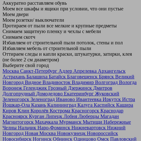
Аккуратно расставляем обувь
Моем все шкафы и ящики при условии, что они пустые
Моем двери
Моем розетки/ выключатели
Протираем от пыли все мелкие и крупные предметы
Снимаем защитную пленку и чехлы с мебели
Снимаем скотч
Избавляем от строительной пыли потолок, стены и пол
Избавляем мебель от строительной пыли
Оттираем следы и капли краски, штукатурки, затирки, клея
(не более 2 см диаметром)
Выберите свой город
Москва
Санкт-Петербург
Адлер
Апрелевка
Архангельск
Астрахань
Балашиха
Батайск
Благовещенск
Брянск
Великий
Новгород
Видное
Владивосток
Владимир
Волгоград
Вологда
Воронеж
Геленджик
Грозный
Дзержинск
Дмитров
Долгопрудный
Домодедово
Екатеринбург
Жуковский
Зеленогорск
Зеленоград
Иваново
Ивантеевка
Иркутск
Истра
Йошкар-Ола
Казань
Калининград
Калуга
Каспийск
Кашира
Киров
Клин
Королёв
Кострома
Красногорск
Краснодар
Красноярск
Курган
Липецк
Лобня
Люберцы
Магадан
Магнитогорск
Махачкала
Мурманск
Мытищи
Набережные
Челны
Нальчик
Наро-Фоминск
Нижневартовск
Нижний
Новгород
Новая Москва
Новокузнецк
Новороссийск
Новосибирск
Ногинск
Обнинск
Одинцово
Омск
Павловский