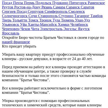
Посад
Пенза
Пермь
Подольск
Пушкино
Пятигорск
Раменское
Реутов
Ростов-на-Дону
Рязань
Самара
Саранск
Саратов
Сергиев Посад
Серпухов
Симферополь
Смоленск
Солнечногорск
Сочи
Ставрополь
Ступино
Таганрог
Тамбов
Тверь
Тольятти
Томск
Троицк
Тула
Тюмень
Улан-Удэ
Ульяновск
Уфа
Ханты-Мансийск
Химки
Челябинск
Череповец
Чехов
Чита
Электросталь
Энгельс
Якутск
Ярославль
Откройте Бюро чистоты Братьев Чистовых в своем городе по
нашей франшизе
Кто приедет убирать
Убирать вашу квартиру приедут профессионально обученные
клинеры - русские девушки, в возрасте от 24 до 40 лет.
Перед приемом на работу все клинеры проходят аттестацию в
нашем обучающем центре, а также проверку в службе
безопасности и только после этого становятся частью команды
компании "Братья Чистовы".
Все клинеры работают исключительно в форме с логотипом
компании "Братья Чистовы".
Уборка производится с помощью профессиональных
технических и химический средств, которые наши клинеры