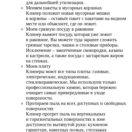
для дальнейшей утилизации.
Меняем пакеты в мусорных корзинах
Клинер положит новые мусорные мешки
в корзины – оставьте пакет с пакетами на видном
месте или объясните, где он лежит.
Моем грязную посуду в раковине
Клинер вымоет посуду, которая уже лежит
в раковине. Вы можете туда заранее сложить
грязные тарелки, чашки и столовые приборы.
Исключение – закопченные сковородки, казаны
и кастрюли, а также посуда с застарелым жиром
на стенках.
Моем плиту
Клинеры моют все типы плиты: газовые,
электрические, индукционные,
стеклокерамические. Мы используем только
профессиональную химию, которая бережно
очищает самые привередливые в уходе
поверхности.
Протираем пыль на всех доступных и свободных
поверхностях
Клинер протрет пыль на вертикальных
и горизонтальных поверхностях в зоне
доступности вытянутой руки: кухонном
гарнитуре, навесных полках, стеллажах