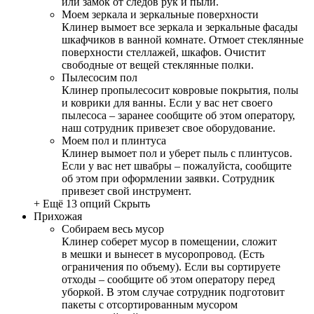
или замок от следов рук и пыли.
Моем зеркала и зеркальные поверхности
Клинер вымоет все зеркала и зеркальные фасады
шкафчиков в ванной комнате. Отмоет стеклянные
поверхности стеллажей, шкафов. Очистит
свободные от вещей стеклянные полки.
Пылесосим пол
Клинер пропылесосит ковровые покрытия, полы
и коврики для ванны. Если у вас нет своего
пылесоса – заранее сообщите об этом оператору,
наш сотрудник привезет свое оборудование.
Моем пол и плинтуса
Клинер вымоет пол и уберет пыль с плинтусов.
Если у вас нет швабры – пожалуйста, сообщите
об этом при оформлении заявки. Сотрудник
привезет свой инструмент.
+ Ещё 13 опций
Скрыть
Прихожая
Собираем весь мусор
Клинер соберет мусор в помещении, сложит
в мешки и вынесет в мусоропровод. (Есть
ограничения по объему). Если вы сортируете
отходы – сообщите об этом оператору перед
уборкой. В этом случае сотрудник подготовит
пакеты с отсортированным мусором