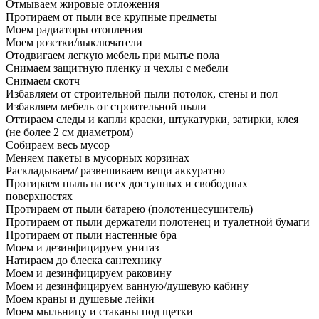
Отмываем жировые отложения
Протираем от пыли все крупные предметы
Моем радиаторы отопления
Моем розетки/выключатели
Отодвигаем легкую мебель при мытье пола
Снимаем защитную пленку и чехлы с мебели
Снимаем скотч
Избавляем от строительной пыли потолок, стены и пол
Избавляем мебель от строительной пыли
Оттираем следы и капли краски, штукатурки, затирки, клея
(не более 2 см диаметром)
Собираем весь мусор
Меняем пакеты в мусорных корзинах
Раскладываем/ развешиваем вещи аккуратно
Протираем пыль на всех доступных и свободных
поверхностях
Протираем от пыли батарею (полотенцесушитель)
Протираем от пыли держатели полотенец и туалетной бумаги
Протираем от пыли настенные бра
Моем и дезинфицируем унитаз
Натираем до блеска сантехнику
Моем и дезинфицируем раковину
Моем и дезинфицируем ванную/душевую кабину
Моем краны и душевые лейки
Моем мыльницу и стаканы под щетки