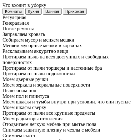
Что входит в уборку
Регу­лярная
Гене­ральная
После ремонта
Заправляем кровать
Собираем мусор и меняем мешки
Меняем мусорные мешки в корзинах
Раскладываем аккуратно вещи
Протираем пыль на всех доступных и свободных
поверхностях
Протираем от пыли торшеры и настенные бра
Протираем от пыли подоконники
Моем дверные ручки
Моем зеркала и зеркальные поверхности
Пылесосим пол
Моем пол и плинтуса
Моем шкафы и тумбы внутри при условии, что они пустые
Моем шкафы сверху
Протираем от пыли все крупные предметы
Моем радиаторы отопления
Отодвигаем легкую мебель при мытье пола
Снимаем защитную пленку и чехлы с мебели
Снимаем скотч