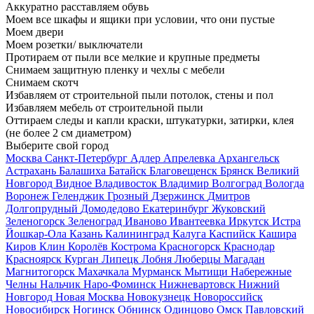
Аккуратно расставляем обувь
Моем все шкафы и ящики при условии, что они пустые
Моем двери
Моем розетки/ выключатели
Протираем от пыли все мелкие и крупные предметы
Снимаем защитную пленку и чехлы с мебели
Снимаем скотч
Избавляем от строительной пыли потолок, стены и пол
Избавляем мебель от строительной пыли
Оттираем следы и капли краски, штукатурки, затирки, клея
(не более 2 см диаметром)
Выберите свой город
Москва
Санкт-Петербург
Адлер
Апрелевка
Архангельск
Астрахань
Балашиха
Батайск
Благовещенск
Брянск
Великий
Новгород
Видное
Владивосток
Владимир
Волгоград
Вологда
Воронеж
Геленджик
Грозный
Дзержинск
Дмитров
Долгопрудный
Домодедово
Екатеринбург
Жуковский
Зеленогорск
Зеленоград
Иваново
Ивантеевка
Иркутск
Истра
Йошкар-Ола
Казань
Калининград
Калуга
Каспийск
Кашира
Киров
Клин
Королёв
Кострома
Красногорск
Краснодар
Красноярск
Курган
Липецк
Лобня
Люберцы
Магадан
Магнитогорск
Махачкала
Мурманск
Мытищи
Набережные
Челны
Нальчик
Наро-Фоминск
Нижневартовск
Нижний
Новгород
Новая Москва
Новокузнецк
Новороссийск
Новосибирск
Ногинск
Обнинск
Одинцово
Омск
Павловский