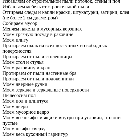
Избавляем от строительной пыли потолок, стены и пол
Избавляем мебель от строительной пыли
Оттираем следы и капли краски, штукатурки, затирки, клея
(не более 2 см диаметром)
Собираем мусор
Меняем пакеты в мусорных корзинах
Моем грязную посуду в раковине
Моем плиту
Протираем пыль на всех доступных и свободных
поверхностях
Протираем от пыли столешницы
Моем стол и стулья
Моем раковину и кран
Протираем от пыли настенные бра
Протираем от пыли подоконники
Моем дверные ручки
Моем зеркала и зеркальные поверхности
Пылесосим пол
Моем пол и плинтуса
Моем двери
Моем мусорное ведро
Моем все шкафы и ящики внутри при условии, что они
пустые
Моем шкафы сверху
Моем весь кухонный гарнитур