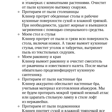
и этажерках с комнатными растениями. Очистит
от пыли кухонную вытяжку снаружи.
Протираем от пыли столешницы
Клинер протрет обеденные столы и рабочие
кухонные поверхности сухой и влажной тряпкой.
При необходимости, удалит жирные и въевшиеся
загрязнения с помощью специального средства.
Моем стол и стулья
Клинер протрет от пыли и грязи всю поверхность
стола, включая ножки. А также вымоет кухонные
стулья, очистит уголок и табуретки, вытряхнет
пыль из текстильных сидушек.
Моем раковину и кран
Клинер вымоет раковину и очистит смеситель
от ржавчины и известкового налета. После мытья
обязательно продезинфицирует кухонную
сантехнику.
Протираем от пыли настенные бра
Клинер аккуратно обеспылит настенные бра,
учитывая материал изготовления абажуров. Мы
не будем протирать мокрой тряпкой нежный атлас
или царапать стильную лампу в стиле лофт
из нержавейки.
Протираем от пыли подоконники
Клинер протрет сухой и влажной тряпочкой все