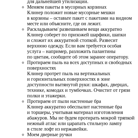
для дальнейшей утилизации.
Меняем пакеты в мусорных корзинах
Клинер положит новые мусорные мешки
в корзины – оставьте пакет с пакетами на видном
месте или объясните, где он лежит.
Раскладываем/ развешиваем вещи аккуратно
Клинер соберет по прихожей шарфики, шапки
и сложит их аккуратной стопкой. Развесит
верхнюю одежду. Если вам требуется особая
услуга – например, разложить палантины
по цветам, сообщите об этом заранее оператору.
Протираем пыль на всех доступных и свободных
поверхностях
Клинер протрет пыль на вертикальных
и горизонтальных поверхностях в зоне
доступности вытянутой руки: шкафах, дверцах,
технике, комодах и тумбочках. Очистит от грязи
полки и этажерки.
Протираем от пыли настенные бра
Клинер аккуратно обеспылит настенные бра
и торшеры, учитывая материал изготовления
абажуров. Мы не будем протирать мокрой тряпкой
нежный атлас или царапать стильную лампу
в стиле лофт из нержавейки.
Моем дверные ручки