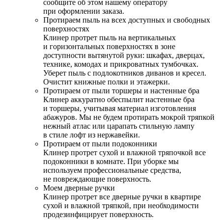
сообщите об этом нашему оператору
при оформлении заказа.
Протираем пыль на всех доступных и свободных
поверхностях
Клинер протрет пыль на вертикальных
и горизонтальных поверхностях в зоне
доступности вытянутой руки: шкафах, дверцах,
технике, комодах и прикроватных тумбочках.
Уберет пыль с подлокотников диванов и кресел.
Очистит книжные полки и этажерки.
Протираем от пыли торшеры и настенные бра
Клинер аккуратно обеспылит настенные бра
и торшеры, учитывая материал изготовления
абажуров. Мы не будем протирать мокрой тряпкой
нежный атлас или царапать стильную лампу
в стиле лофт из нержавейки.
Протираем от пыли подоконники
Клинер протрет сухой и влажной тряпочкой все
подоконники в комнате. При уборке мы
используем профессиональные средства,
не повреждающие поверхность.
Моем дверные ручки
Клинер протрет все дверные ручки в квартире
сухой и влажной тряпкой, при необходимости
продезинфицирует поверхность.