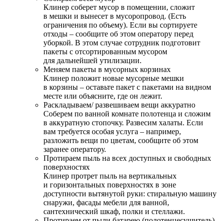
Клинер соберет мусор в помещении, сложит
в мешки и вынесет в мусоропровод. (Есть
ограничения по объему). Если вы сортируете
отходы – сообщите об этом оператору перед
уборкой. В этом случае сотрудник подготовит
пакеты с отсортированным мусором
для дальнейшей утилизации.
Меняем пакеты в мусорных корзинах
Клинер положит новые мусорные мешки
в корзины – оставьте пакет с пакетами на видном
месте или объясните, где он лежит.
Раскладываем/ развешиваем вещи аккуратно
Соберем по ванной комнате полотенца и сложим
в аккуратную стопочку. Развесим халаты. Если
вам требуется особая услуга – например,
разложить вещи по цветам, сообщите об этом
заранее оператору.
Протираем пыль на всех доступных и свободных
поверхностях
Клинер протрет пыль на вертикальных
и горизонтальных поверхностях в зоне
доступности вытянутой руки: стиральную машину
снаружи, фасады мебели для ванной,
сантехнический шкаф, полки и стеллажи.
Протираем от пыли батарею (полотенцесушитель)