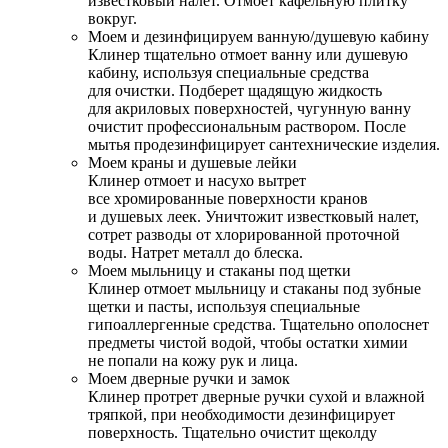
известковый налет. Отмоет кафельную плитку
вокруг.
Моем и дезинфицируем ванную/душевую кабину
Клинер тщательно отмоет ванну или душевую
кабину, используя специальные средства
для очистки. Подберет щадящую жидкость
для акриловых поверхностей, чугунную ванну
очистит профессиональным раствором. После
мытья продезинфицирует сантехнические изделия.
Моем краны и душевые лейки
Клинер отмоет и насухо вытрет
все хромированные поверхности кранов
и душевых леек. Уничтожит известковый налет,
сотрет разводы от хлорированной проточной
воды. Натрет металл до блеска.
Моем мыльницу и стаканы под щетки
Клинер отмоет мыльницу и стаканы под зубные
щетки и пасты, используя специальные
гипоаллергенные средства. Тщательно ополоснет
предметы чистой водой, чтобы остатки химии
не попали на кожу рук и лица.
Моем дверные ручки и замок
Клинер протрет дверные ручки сухой и влажной
тряпкой, при необходимости дезинфицирует
поверхность. Тщательно очистит щеколду