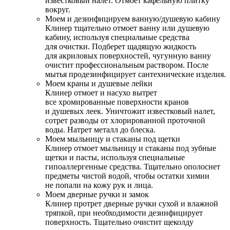
известковый налет. Отмоет кафельную плитку
вокруг.
Моем и дезинфицируем ванную/душевую кабину
Клинер тщательно отмоет ванну или душевую
кабину, используя специальные средства
для очистки. Подберет щадящую жидкость
для акриловых поверхностей, чугунную ванну
очистит профессиональным раствором. После
мытья продезинфицирует сантехнические изделия.
Моем краны и душевые лейки
Клинер отмоет и насухо вытрет
все хромированные поверхности кранов
и душевых леек. Уничтожит известковый налет,
сотрет разводы от хлорированной проточной
воды. Натрет металл до блеска.
Моем мыльницу и стаканы под щетки
Клинер отмоет мыльницу и стаканы под зубные
щетки и пасты, используя специальные
гипоаллергенные средства. Тщательно ополоснет
предметы чистой водой, чтобы остатки химии
не попали на кожу рук и лица.
Моем дверные ручки и замок
Клинер протрет дверные ручки сухой и влажной
тряпкой, при необходимости дезинфицирует
поверхность. Тщательно очистит щеколду