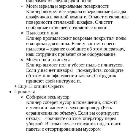
или замок от следов рук и пыли.
Моем зеркала и зеркальные поверхности
Клинер вымоет все зеркала и зеркальные фасады
шкафчиков в ванной комнате. Отмоет стеклянные
поверхности стеллажей, шкафов. Очистит
свободные от вещей стеклянные полки.
Пылесосим пол
Клинер пропылесосит ковровые покрытия, полы
и коврики для ванны. Если у вас нет своего
пылесоса – заранее сообщите об этом оператору,
наш сотрудник привезет свое оборудование.
Моем пол и плинтуса
Клинер вымоет пол и уберет пыль с плинтусов.
Если у вас нет швабры – пожалуйста, сообщите
об этом при оформлении заявки. Сотрудник
привезет свой инструмент.
+ Ещё 13 опций
Скрыть
Прихожая
Собираем весь мусор
Клинер соберет мусор в помещении, сложит
в мешки и вынесет в мусоропровод. (Есть
ограничения по объему). Если вы сортируете
отходы – сообщите об этом оператору перед
уборкой. В этом случае сотрудник подготовит
пакеты с отсортированным мусором