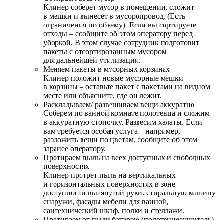
Клинер соберет мусор в помещении, сложит
в мешки и вынесет в мусоропровод. (Есть
ограничения по объему). Если вы сортируете
отходы – сообщите об этом оператору перед
уборкой. В этом случае сотрудник подготовит
пакеты с отсортированным мусором
для дальнейшей утилизации.
Меняем пакеты в мусорных корзинах
Клинер положит новые мусорные мешки
в корзины – оставьте пакет с пакетами на видном
месте или объясните, где он лежит.
Раскладываем/ развешиваем вещи аккуратно
Соберем по ванной комнате полотенца и сложим
в аккуратную стопочку. Развесим халаты. Если
вам требуется особая услуга – например,
разложить вещи по цветам, сообщите об этом
заранее оператору.
Протираем пыль на всех доступных и свободных
поверхностях
Клинер протрет пыль на вертикальных
и горизонтальных поверхностях в зоне
доступности вытянутой руки: стиральную машину
снаружи, фасады мебели для ванной,
сантехнический шкаф, полки и стеллажи.
Протираем от пыли батарею (полотенцесушитель)