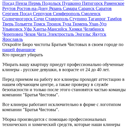
Посад
Пенза
Пермь
Подольск
Пушкино
Пятигорск
Раменское
Реутов
Ростов-на-Дону
Рязань
Самара
Саранск
Саратов
Сергиев Посад
Серпухов
Симферополь
Смоленск
Солнечногорск
Сочи
Ставрополь
Ступино
Таганрог
Тамбов
Тверь
Тольятти
Томск
Троицк
Тула
Тюмень
Улан-Удэ
Ульяновск
Уфа
Ханты-Мансийск
Химки
Челябинск
Череповец
Чехов
Чита
Электросталь
Энгельс
Якутск
Ярославль
Откройте Бюро чистоты Братьев Чистовых в своем городе по
нашей франшизе
Кто приедет убирать
Убирать вашу квартиру приедут профессионально обученные
клинеры - русские девушки, в возрасте от 24 до 40 лет.
Перед приемом на работу все клинеры проходят аттестацию в
нашем обучающем центре, а также проверку в службе
безопасности и только после этого становятся частью команды
компании "Братья Чистовы".
Все клинеры работают исключительно в форме с логотипом
компании "Братья Чистовы".
Уборка производится с помощью профессиональных
технических и химический средств, которые наши клинеры