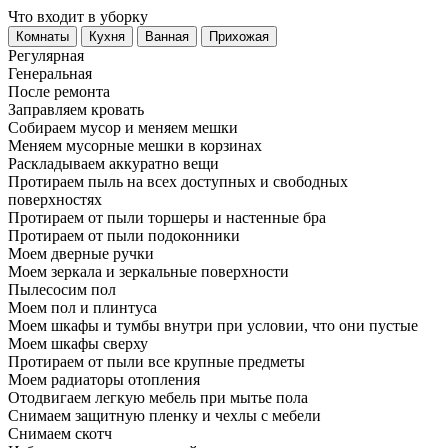
Что входит в уборку
Регу­лярная
Гене­ральная
После ремонта
Заправляем кровать
Собираем мусор и меняем мешки
Меняем мусорные мешки в корзинах
Раскладываем аккуратно вещи
Протираем пыль на всех доступных и свободных
поверхностях
Протираем от пыли торшеры и настенные бра
Протираем от пыли подоконники
Моем дверные ручки
Моем зеркала и зеркальные поверхности
Пылесосим пол
Моем пол и плинтуса
Моем шкафы и тумбы внутри при условии, что они пустые
Моем шкафы сверху
Протираем от пыли все крупные предметы
Моем радиаторы отопления
Отодвигаем легкую мебель при мытье пола
Снимаем защитную пленку и чехлы с мебели
Снимаем скотч