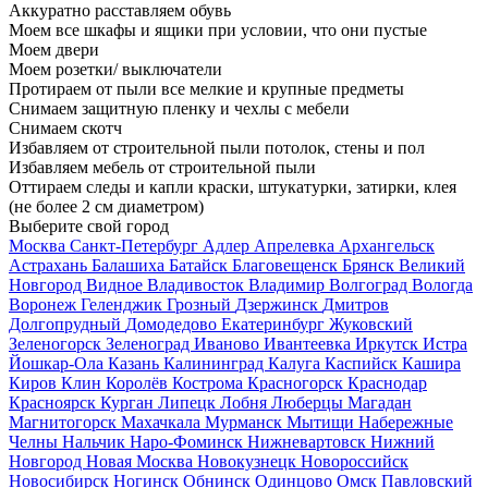
Аккуратно расставляем обувь
Моем все шкафы и ящики при условии, что они пустые
Моем двери
Моем розетки/ выключатели
Протираем от пыли все мелкие и крупные предметы
Снимаем защитную пленку и чехлы с мебели
Снимаем скотч
Избавляем от строительной пыли потолок, стены и пол
Избавляем мебель от строительной пыли
Оттираем следы и капли краски, штукатурки, затирки, клея
(не более 2 см диаметром)
Выберите свой город
Москва
Санкт-Петербург
Адлер
Апрелевка
Архангельск
Астрахань
Балашиха
Батайск
Благовещенск
Брянск
Великий
Новгород
Видное
Владивосток
Владимир
Волгоград
Вологда
Воронеж
Геленджик
Грозный
Дзержинск
Дмитров
Долгопрудный
Домодедово
Екатеринбург
Жуковский
Зеленогорск
Зеленоград
Иваново
Ивантеевка
Иркутск
Истра
Йошкар-Ола
Казань
Калининград
Калуга
Каспийск
Кашира
Киров
Клин
Королёв
Кострома
Красногорск
Краснодар
Красноярск
Курган
Липецк
Лобня
Люберцы
Магадан
Магнитогорск
Махачкала
Мурманск
Мытищи
Набережные
Челны
Нальчик
Наро-Фоминск
Нижневартовск
Нижний
Новгород
Новая Москва
Новокузнецк
Новороссийск
Новосибирск
Ногинск
Обнинск
Одинцово
Омск
Павловский