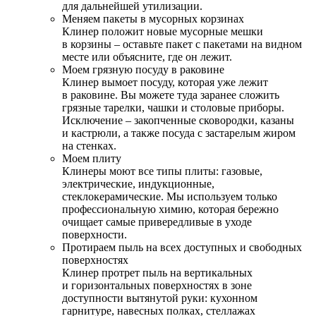
для дальнейшей утилизации.
Меняем пакеты в мусорных корзинах
Клинер положит новые мусорные мешки
в корзины – оставьте пакет с пакетами на видном
месте или объясните, где он лежит.
Моем грязную посуду в раковине
Клинер вымоет посуду, которая уже лежит
в раковине. Вы можете туда заранее сложить
грязные тарелки, чашки и столовые приборы.
Исключение – закопченные сковородки, казаны
и кастрюли, а также посуда с застарелым жиром
на стенках.
Моем плиту
Клинеры моют все типы плиты: газовые,
электрические, индукционные,
стеклокерамические. Мы используем только
профессиональную химию, которая бережно
очищает самые привередливые в уходе
поверхности.
Протираем пыль на всех доступных и свободных
поверхностях
Клинер протрет пыль на вертикальных
и горизонтальных поверхностях в зоне
доступности вытянутой руки: кухонном
гарнитуре, навесных полках, стеллажах