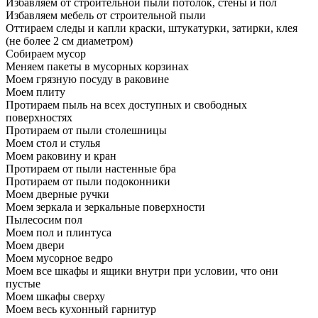
Избавляем от строительной пыли потолок, стены и пол
Избавляем мебель от строительной пыли
Оттираем следы и капли краски, штукатурки, затирки, клея
(не более 2 см диаметром)
Собираем мусор
Меняем пакеты в мусорных корзинах
Моем грязную посуду в раковине
Моем плиту
Протираем пыль на всех доступных и свободных
поверхностях
Протираем от пыли столешницы
Моем стол и стулья
Моем раковину и кран
Протираем от пыли настенные бра
Протираем от пыли подоконники
Моем дверные ручки
Моем зеркала и зеркальные поверхности
Пылесосим пол
Моем пол и плинтуса
Моем двери
Моем мусорное ведро
Моем все шкафы и ящики внутри при условии, что они
пустые
Моем шкафы сверху
Моем весь кухонный гарнитур