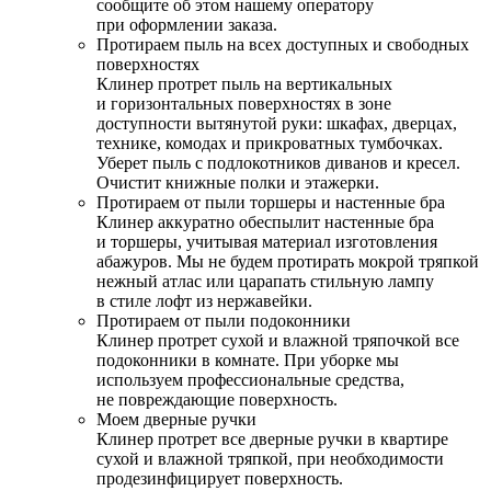
сообщите об этом нашему оператору
при оформлении заказа.
Протираем пыль на всех доступных и свободных
поверхностях
Клинер протрет пыль на вертикальных
и горизонтальных поверхностях в зоне
доступности вытянутой руки: шкафах, дверцах,
технике, комодах и прикроватных тумбочках.
Уберет пыль с подлокотников диванов и кресел.
Очистит книжные полки и этажерки.
Протираем от пыли торшеры и настенные бра
Клинер аккуратно обеспылит настенные бра
и торшеры, учитывая материал изготовления
абажуров. Мы не будем протирать мокрой тряпкой
нежный атлас или царапать стильную лампу
в стиле лофт из нержавейки.
Протираем от пыли подоконники
Клинер протрет сухой и влажной тряпочкой все
подоконники в комнате. При уборке мы
используем профессиональные средства,
не повреждающие поверхность.
Моем дверные ручки
Клинер протрет все дверные ручки в квартире
сухой и влажной тряпкой, при необходимости
продезинфицирует поверхность.