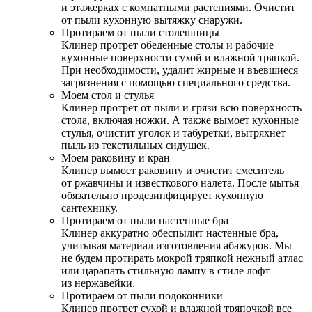
и этажерках с комнатными растениями. Очистит
от пыли кухонную вытяжку снаружи.
Протираем от пыли столешницы
Клинер протрет обеденные столы и рабочие
кухонные поверхности сухой и влажной тряпкой.
При необходимости, удалит жирные и въевшиеся
загрязнения с помощью специального средства.
Моем стол и стулья
Клинер протрет от пыли и грязи всю поверхность
стола, включая ножки. А также вымоет кухонные
стулья, очистит уголок и табуретки, вытряхнет
пыль из текстильных сидушек.
Моем раковину и кран
Клинер вымоет раковину и очистит смеситель
от ржавчины и известкового налета. После мытья
обязательно продезинфицирует кухонную
сантехнику.
Протираем от пыли настенные бра
Клинер аккуратно обеспылит настенные бра,
учитывая материал изготовления абажуров. Мы
не будем протирать мокрой тряпкой нежный атлас
или царапать стильную лампу в стиле лофт
из нержавейки.
Протираем от пыли подоконники
Клинер протрет сухой и влажной тряпочкой все