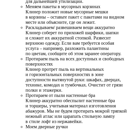
для дальнейшей утилизации.
Меняем пакеты в мусорных корзинах
Клинер положит новые мусорные мешки
в корзины – оставьте пакет с пакетами на видном
месте или объясните, где он лежит.
Раскладываем/ развешиваем вещи аккуратно
Клинер соберет по прихожей шарфики, шапки
и сложит их аккуратной стопкой. Развесит
верхнюю одежду. Если вам требуется особая
услуга – например, разложить палантины
по цветам, сообщите об этом заранее оператору.
Протираем пыль на всех доступных и свободных
поверхностях
Клинер протрет пыль на вертикальных
и горизонтальных поверхностях в зоне
доступности вытянутой руки: шкафах, дверцах,
технике, комодах и тумбочках. Очистит от грязи
полки и этажерки.
Протираем от пыли настенные бра
Клинер аккуратно обеспылит настенные бра
и торшеры, учитывая материал изготовления
абажуров. Мы не будем протирать мокрой тряпкой
нежный атлас или царапать стильную лампу
в стиле лофт из нержавейки.
Моем дверные ручки