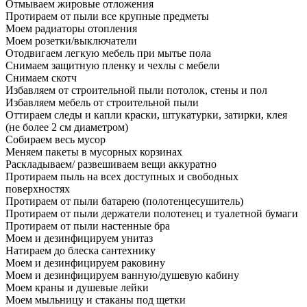
Отмываем жировые отложения
Протираем от пыли все крупные предметы
Моем радиаторы отопления
Моем розетки/выключатели
Отодвигаем легкую мебель при мытье пола
Снимаем защитную пленку и чехлы с мебели
Снимаем скотч
Избавляем от строительной пыли потолок, стены и пол
Избавляем мебель от строительной пыли
Оттираем следы и капли краски, штукатурки, затирки, клея
(не более 2 см диаметром)
Собираем весь мусор
Меняем пакеты в мусорных корзинах
Раскладываем/ развешиваем вещи аккуратно
Протираем пыль на всех доступных и свободных
поверхностях
Протираем от пыли батарею (полотенцесушитель)
Протираем от пыли держатели полотенец и туалетной бумаги
Протираем от пыли настенные бра
Моем и дезинфицируем унитаз
Натираем до блеска сантехнику
Моем и дезинфицируем раковину
Моем и дезинфицируем ванную/душевую кабину
Моем краны и душевые лейки
Моем мыльницу и стаканы под щетки