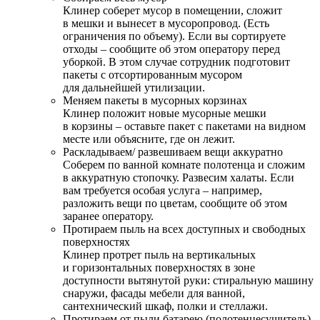
Клинер соберет мусор в помещении, сложит
в мешки и вынесет в мусоропровод. (Есть
ограничения по объему). Если вы сортируете
отходы – сообщите об этом оператору перед
уборкой. В этом случае сотрудник подготовит
пакеты с отсортированным мусором
для дальнейшей утилизации.
Меняем пакеты в мусорных корзинах
Клинер положит новые мусорные мешки
в корзины – оставьте пакет с пакетами на видном
месте или объясните, где он лежит.
Раскладываем/ развешиваем вещи аккуратно
Соберем по ванной комнате полотенца и сложим
в аккуратную стопочку. Развесим халаты. Если
вам требуется особая услуга – например,
разложить вещи по цветам, сообщите об этом
заранее оператору.
Протираем пыль на всех доступных и свободных
поверхностях
Клинер протрет пыль на вертикальных
и горизонтальных поверхностях в зоне
доступности вытянутой руки: стиральную машину
снаружи, фасады мебели для ванной,
сантехнический шкаф, полки и стеллажи.
Протираем от пыли батарею (полотенцесушитель)