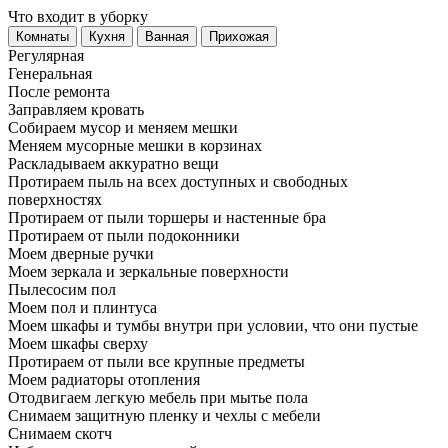
Что входит в уборку
Регу­лярная
Гене­ральная
После ремонта
Заправляем кровать
Собираем мусор и меняем мешки
Меняем мусорные мешки в корзинах
Раскладываем аккуратно вещи
Протираем пыль на всех доступных и свободных
поверхностях
Протираем от пыли торшеры и настенные бра
Протираем от пыли подоконники
Моем дверные ручки
Моем зеркала и зеркальные поверхности
Пылесосим пол
Моем пол и плинтуса
Моем шкафы и тумбы внутри при условии, что они пустые
Моем шкафы сверху
Протираем от пыли все крупные предметы
Моем радиаторы отопления
Отодвигаем легкую мебель при мытье пола
Снимаем защитную пленку и чехлы с мебели
Снимаем скотч