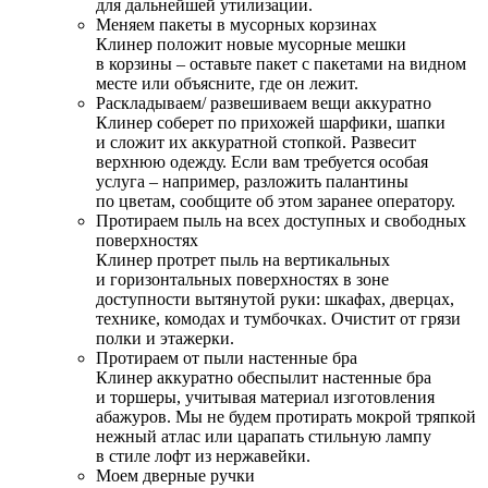
для дальнейшей утилизации.
Меняем пакеты в мусорных корзинах
Клинер положит новые мусорные мешки
в корзины – оставьте пакет с пакетами на видном
месте или объясните, где он лежит.
Раскладываем/ развешиваем вещи аккуратно
Клинер соберет по прихожей шарфики, шапки
и сложит их аккуратной стопкой. Развесит
верхнюю одежду. Если вам требуется особая
услуга – например, разложить палантины
по цветам, сообщите об этом заранее оператору.
Протираем пыль на всех доступных и свободных
поверхностях
Клинер протрет пыль на вертикальных
и горизонтальных поверхностях в зоне
доступности вытянутой руки: шкафах, дверцах,
технике, комодах и тумбочках. Очистит от грязи
полки и этажерки.
Протираем от пыли настенные бра
Клинер аккуратно обеспылит настенные бра
и торшеры, учитывая материал изготовления
абажуров. Мы не будем протирать мокрой тряпкой
нежный атлас или царапать стильную лампу
в стиле лофт из нержавейки.
Моем дверные ручки