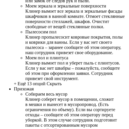
или замок от следов рук и пыли.
Моем зеркала и зеркальные поверхности
Клинер вымоет все зеркала и зеркальные фасады
шкафчиков в ванной комнате. Отмоет стеклянные
поверхности стеллажей, шкафов. Очистит
свободные от вещей стеклянные полки.
Пылесосим пол
Клинер пропылесосит ковровые покрытия, полы
и коврики для ванны. Если у вас нет своего
пылесоса – заранее сообщите об этом оператору,
наш сотрудник привезет свое оборудование.
Моем пол и плинтуса
Клинер вымоет пол и уберет пыль с плинтусов.
Если у вас нет швабры – пожалуйста, сообщите
об этом при оформлении заявки. Сотрудник
привезет свой инструмент.
+ Ещё 13 опций
Скрыть
Прихожая
Собираем весь мусор
Клинер соберет мусор в помещении, сложит
в мешки и вынесет в мусоропровод. (Есть
ограничения по объему). Если вы сортируете
отходы – сообщите об этом оператору перед
уборкой. В этом случае сотрудник подготовит
пакеты с отсортированным мусором