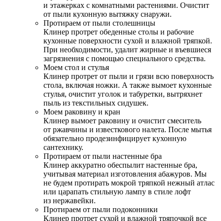
и этажерках с комнатными растениями. Очистит
от пыли кухонную вытяжку снаружи.
Протираем от пыли столешницы
Клинер протрет обеденные столы и рабочие
кухонные поверхности сухой и влажной тряпкой.
При необходимости, удалит жирные и въевшиеся
загрязнения с помощью специального средства.
Моем стол и стулья
Клинер протрет от пыли и грязи всю поверхность
стола, включая ножки. А также вымоет кухонные
стулья, очистит уголок и табуретки, вытряхнет
пыль из текстильных сидушек.
Моем раковину и кран
Клинер вымоет раковину и очистит смеситель
от ржавчины и известкового налета. После мытья
обязательно продезинфицирует кухонную
сантехнику.
Протираем от пыли настенные бра
Клинер аккуратно обеспылит настенные бра,
учитывая материал изготовления абажуров. Мы
не будем протирать мокрой тряпкой нежный атлас
или царапать стильную лампу в стиле лофт
из нержавейки.
Протираем от пыли подоконники
Клинер протрет сухой и влажной тряпочкой все