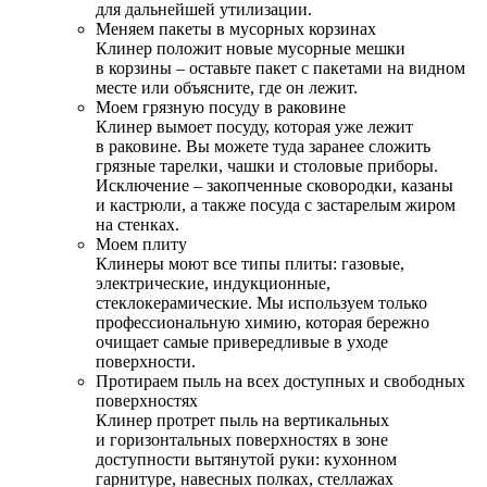
для дальнейшей утилизации.
Меняем пакеты в мусорных корзинах
Клинер положит новые мусорные мешки
в корзины – оставьте пакет с пакетами на видном
месте или объясните, где он лежит.
Моем грязную посуду в раковине
Клинер вымоет посуду, которая уже лежит
в раковине. Вы можете туда заранее сложить
грязные тарелки, чашки и столовые приборы.
Исключение – закопченные сковородки, казаны
и кастрюли, а также посуда с застарелым жиром
на стенках.
Моем плиту
Клинеры моют все типы плиты: газовые,
электрические, индукционные,
стеклокерамические. Мы используем только
профессиональную химию, которая бережно
очищает самые привередливые в уходе
поверхности.
Протираем пыль на всех доступных и свободных
поверхностях
Клинер протрет пыль на вертикальных
и горизонтальных поверхностях в зоне
доступности вытянутой руки: кухонном
гарнитуре, навесных полках, стеллажах