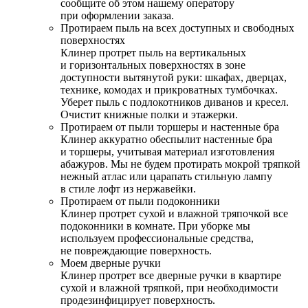
сообщите об этом нашему оператору
при оформлении заказа.
Протираем пыль на всех доступных и свободных
поверхностях
Клинер протрет пыль на вертикальных
и горизонтальных поверхностях в зоне
доступности вытянутой руки: шкафах, дверцах,
технике, комодах и прикроватных тумбочках.
Уберет пыль с подлокотников диванов и кресел.
Очистит книжные полки и этажерки.
Протираем от пыли торшеры и настенные бра
Клинер аккуратно обеспылит настенные бра
и торшеры, учитывая материал изготовления
абажуров. Мы не будем протирать мокрой тряпкой
нежный атлас или царапать стильную лампу
в стиле лофт из нержавейки.
Протираем от пыли подоконники
Клинер протрет сухой и влажной тряпочкой все
подоконники в комнате. При уборке мы
используем профессиональные средства,
не повреждающие поверхность.
Моем дверные ручки
Клинер протрет все дверные ручки в квартире
сухой и влажной тряпкой, при необходимости
продезинфицирует поверхность.