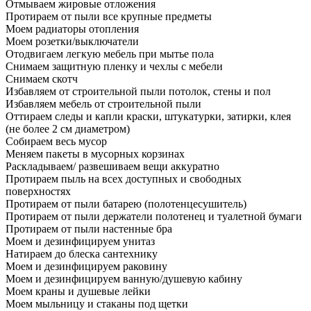
Отмываем жировые отложения
Протираем от пыли все крупные предметы
Моем радиаторы отопления
Моем розетки/выключатели
Отодвигаем легкую мебель при мытье пола
Снимаем защитную пленку и чехлы с мебели
Снимаем скотч
Избавляем от строительной пыли потолок, стены и пол
Избавляем мебель от строительной пыли
Оттираем следы и капли краски, штукатурки, затирки, клея
(не более 2 см диаметром)
Собираем весь мусор
Меняем пакеты в мусорных корзинах
Раскладываем/ развешиваем вещи аккуратно
Протираем пыль на всех доступных и свободных
поверхностях
Протираем от пыли батарею (полотенцесушитель)
Протираем от пыли держатели полотенец и туалетной бумаги
Протираем от пыли настенные бра
Моем и дезинфицируем унитаз
Натираем до блеска сантехнику
Моем и дезинфицируем раковину
Моем и дезинфицируем ванную/душевую кабину
Моем краны и душевые лейки
Моем мыльницу и стаканы под щетки