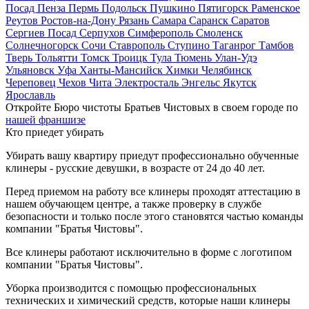
Посад
Пенза
Пермь
Подольск
Пушкино
Пятигорск
Раменское
Реутов
Ростов-на-Дону
Рязань
Самара
Саранск
Саратов
Сергиев Посад
Серпухов
Симферополь
Смоленск
Солнечногорск
Сочи
Ставрополь
Ступино
Таганрог
Тамбов
Тверь
Тольятти
Томск
Троицк
Тула
Тюмень
Улан-Удэ
Ульяновск
Уфа
Ханты-Мансийск
Химки
Челябинск
Череповец
Чехов
Чита
Электросталь
Энгельс
Якутск
Ярославль
Откройте Бюро чистоты Братьев Чистовых в своем городе по
нашей франшизе
Кто приедет убирать
Убирать вашу квартиру приедут профессионально обученные
клинеры - русские девушки, в возрасте от 24 до 40 лет.
Перед приемом на работу все клинеры проходят аттестацию в
нашем обучающем центре, а также проверку в службе
безопасности и только после этого становятся частью команды
компании "Братья Чистовы".
Все клинеры работают исключительно в форме с логотипом
компании "Братья Чистовы".
Уборка производится с помощью профессиональных
технических и химический средств, которые наши клинеры