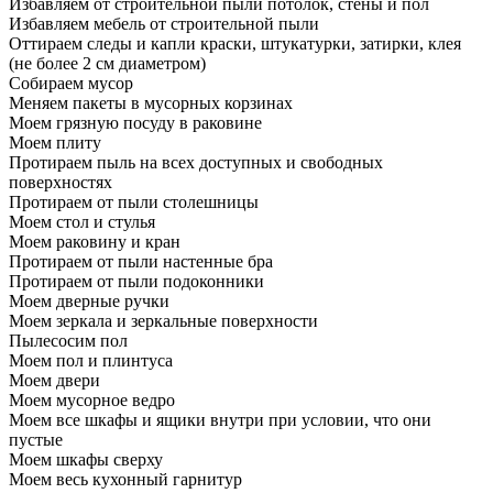
Избавляем от строительной пыли потолок, стены и пол
Избавляем мебель от строительной пыли
Оттираем следы и капли краски, штукатурки, затирки, клея
(не более 2 см диаметром)
Собираем мусор
Меняем пакеты в мусорных корзинах
Моем грязную посуду в раковине
Моем плиту
Протираем пыль на всех доступных и свободных
поверхностях
Протираем от пыли столешницы
Моем стол и стулья
Моем раковину и кран
Протираем от пыли настенные бра
Протираем от пыли подоконники
Моем дверные ручки
Моем зеркала и зеркальные поверхности
Пылесосим пол
Моем пол и плинтуса
Моем двери
Моем мусорное ведро
Моем все шкафы и ящики внутри при условии, что они
пустые
Моем шкафы сверху
Моем весь кухонный гарнитур