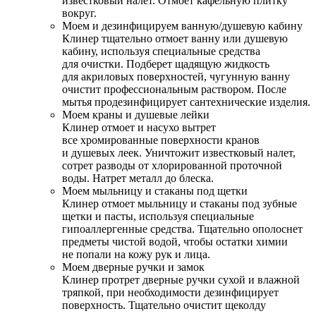
известковый налет. Отмоет кафельную плитку
вокруг.
Моем и дезинфицируем ванную/душевую кабину
Клинер тщательно отмоет ванну или душевую
кабину, используя специальные средства
для очистки. Подберет щадящую жидкость
для акриловых поверхностей, чугунную ванну
очистит профессиональным раствором. После
мытья продезинфицирует сантехнические изделия.
Моем краны и душевые лейки
Клинер отмоет и насухо вытрет
все хромированные поверхности кранов
и душевых леек. Уничтожит известковый налет,
сотрет разводы от хлорированной проточной
воды. Натрет металл до блеска.
Моем мыльницу и стаканы под щетки
Клинер отмоет мыльницу и стаканы под зубные
щетки и пасты, используя специальные
гипоаллергенные средства. Тщательно ополоснет
предметы чистой водой, чтобы остатки химии
не попали на кожу рук и лица.
Моем дверные ручки и замок
Клинер протрет дверные ручки сухой и влажной
тряпкой, при необходимости дезинфицирует
поверхность. Тщательно очистит щеколду