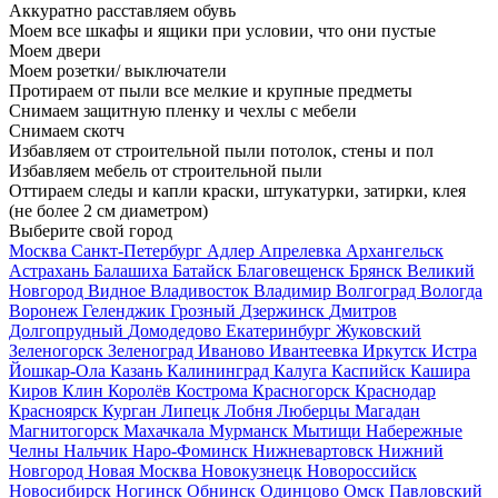
Аккуратно расставляем обувь
Моем все шкафы и ящики при условии, что они пустые
Моем двери
Моем розетки/ выключатели
Протираем от пыли все мелкие и крупные предметы
Снимаем защитную пленку и чехлы с мебели
Снимаем скотч
Избавляем от строительной пыли потолок, стены и пол
Избавляем мебель от строительной пыли
Оттираем следы и капли краски, штукатурки, затирки, клея
(не более 2 см диаметром)
Выберите свой город
Москва
Санкт-Петербург
Адлер
Апрелевка
Архангельск
Астрахань
Балашиха
Батайск
Благовещенск
Брянск
Великий
Новгород
Видное
Владивосток
Владимир
Волгоград
Вологда
Воронеж
Геленджик
Грозный
Дзержинск
Дмитров
Долгопрудный
Домодедово
Екатеринбург
Жуковский
Зеленогорск
Зеленоград
Иваново
Ивантеевка
Иркутск
Истра
Йошкар-Ола
Казань
Калининград
Калуга
Каспийск
Кашира
Киров
Клин
Королёв
Кострома
Красногорск
Краснодар
Красноярск
Курган
Липецк
Лобня
Люберцы
Магадан
Магнитогорск
Махачкала
Мурманск
Мытищи
Набережные
Челны
Нальчик
Наро-Фоминск
Нижневартовск
Нижний
Новгород
Новая Москва
Новокузнецк
Новороссийск
Новосибирск
Ногинск
Обнинск
Одинцово
Омск
Павловский