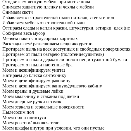
Отодвигаем легкую мебель при мытье пола
Снимаем защитную пленку и чехлы с мебели
Снимаем скотч
Избавляем от строительной пыли потолок, стены и пол
Избавляем мебель от строительной пыли
Оттираем следы и капли краски, штукатурки, затирки, клея (не
Собираем весь мусор
Меняем пакеты в мусорных корзинах
Раскладываем/ развешиваем вещи аккуратно
Протираем пыль на всех доступных и свободных поверхностях
Протираем от пыли батарею (полотенцесушитель)
Протираем от пыли держатели полотенец и туалетной бумаги
Протираем от пыли настенные бра
Моем и дезинфицируем унитаз
Натираем до блеска сантехнику
Моем и дезинфицируем раковину
Моем и дезинфицируем ванную/душевую кабину
Моем краны и душевые лейки
Моем мыльницу и стаканы под щетки
Моем дверные ручки и замок
Моем зеркала и зеркальные поверхности
Пылесосим пол
Моем пол и плинтуса
Моем розетки/ выключатели
Моем шкафы внутри при условии, что они пустые