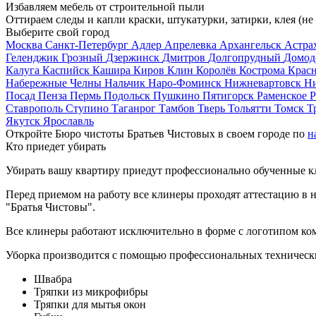
Избавляем мебель от строительной пыли
Оттираем следы и капли краски, штукатурки, затирки, клея (не
Выберите свой город
Москва
Санкт-Петербург
Адлер
Апрелевка
Архангельск
Астра
Геленджик
Грозный
Дзержинск
Дмитров
Долгопрудный
Домод
Калуга
Каспийск
Кашира
Киров
Клин
Королёв
Кострома
Крас
Набережные Челны
Нальчик
Наро-Фоминск
Нижневартовск
Н
Посад
Пенза
Пермь
Подольск
Пушкино
Пятигорск
Раменское
Р
Ставрополь
Ступино
Таганрог
Тамбов
Тверь
Тольятти
Томск
Т
Якутск
Ярославль
Откройте Бюро чистоты Братьев Чистовых в своем городе по
н
Кто приедет убирать
Убирать вашу квартиру приедут профессионально обученные клин
Перед приемом на работу все клинеры проходят аттестацию в н
"Братья Чистовы".
Все клинеры работают исключительно в форме с логотипом ко
Уборка производится с помощью профессиональных технически
Швабра
Тряпки из микрофибры
Тряпки для мытья окон