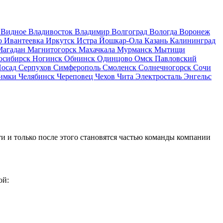
д
Видное
Владивосток
Владимир
Волгоград
Вологда
Воронеж
о
Ивантеевка
Иркутск
Истра
Йошкар-Ола
Казань
Калининград
Магадан
Магнитогорск
Махачкала
Мурманск
Мытищи
осибирск
Ногинск
Обнинск
Одинцово
Омск
Павловский
Посад
Серпухов
Симферополь
Смоленск
Солнечногорск
Сочи
имки
Челябинск
Череповец
Чехов
Чита
Электросталь
Энгельс
и и только после этого становятся частью команды компании
ой: