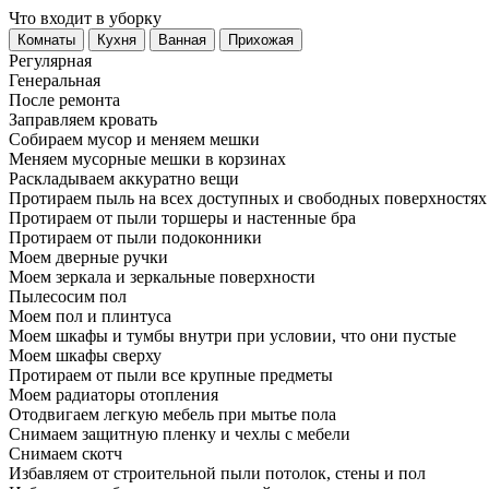
Что входит в уборку
Регу­лярная
Гене­ральная
После ремонта
Заправляем кровать
Собираем мусор и меняем мешки
Меняем мусорные мешки в корзинах
Раскладываем аккуратно вещи
Протираем пыль на всех доступных и свободных поверхностях
Протираем от пыли торшеры и настенные бра
Протираем от пыли подоконники
Моем дверные ручки
Моем зеркала и зеркальные поверхности
Пылесосим пол
Моем пол и плинтуса
Моем шкафы и тумбы внутри при условии, что они пустые
Моем шкафы сверху
Протираем от пыли все крупные предметы
Моем радиаторы отопления
Отодвигаем легкую мебель при мытье пола
Снимаем защитную пленку и чехлы с мебели
Снимаем скотч
Избавляем от строительной пыли потолок, стены и пол