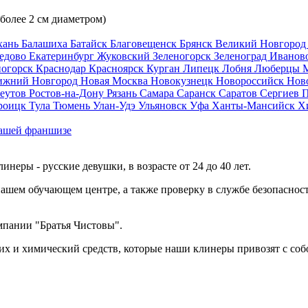
 более 2 см диаметром)
хань
Балашиха
Батайск
Благовещенск
Брянск
Великий Новгоро
едово
Екатеринбург
Жуковский
Зеленогорск
Зеленоград
Иванов
ногорск
Краснодар
Красноярск
Курган
Липецк
Лобня
Люберцы
ижний Новгород
Новая Москва
Новокузнецк
Новороссийск
Нов
еутов
Ростов-на-Дону
Рязань
Самара
Саранск
Саратов
Сергиев 
роицк
Тула
Тюмень
Улан-Удэ
Ульяновск
Уфа
Ханты-Мансийск
Х
ашей франшизе
еры - русские девушки, в возрасте от 24 до 40 лет.
ашем обучающем центре, а также проверку в службе безопасност
мпании "Братья Чистовы".
х и химический средств, которые наши клинеры привозят с соб