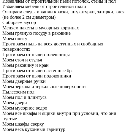
Избавляем от строительной пыли потолок, стены и пол
Избавляем мебель от строительной пыли
Оттираем следы и капли краски, штукатурки, затирки, клея
(не более 2 см диаметром)
Собираем мусор
Меняем пакеты в мусорных корзинах
Моем грязную посуду в раковине
Моем плиту
Протираем пыль на всех доступных и свободных
поверхностях
Протираем от пыли столешницы
Моем стол и стулья
Моем раковину и кран
Протираем от пыли настенные бра
Протираем от пыли подоконники
Моем дверные ручки
Моем зеркала и зеркальные поверхности
Пылесосим пол
Моем пол и плинтуса
Моем двери
Моем мусорное ведро
Моем все шкафы и ящики внутри при условии, что они
пустые
Моем шкафы сверху
Моем весь кухонный гарнитур