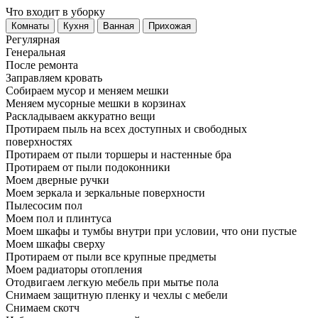
Что входит в уборку
Регу­лярная
Гене­ральная
После ремонта
Заправляем кровать
Собираем мусор и меняем мешки
Меняем мусорные мешки в корзинах
Раскладываем аккуратно вещи
Протираем пыль на всех доступных и свободных
поверхностях
Протираем от пыли торшеры и настенные бра
Протираем от пыли подоконники
Моем дверные ручки
Моем зеркала и зеркальные поверхности
Пылесосим пол
Моем пол и плинтуса
Моем шкафы и тумбы внутри при условии, что они пустые
Моем шкафы сверху
Протираем от пыли все крупные предметы
Моем радиаторы отопления
Отодвигаем легкую мебель при мытье пола
Снимаем защитную пленку и чехлы с мебели
Снимаем скотч