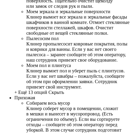
поверхность. Тщательно очистит щеколду
или замок от следов рук и пыли.
Моем зеркала и зеркальные поверхности
Клинер вымоет все зеркала и зеркальные фасады
шкафчиков в ванной комнате. Отмоет стеклянные
поверхности стеллажей, шкафов. Очистит
свободные от вещей стеклянные полки.
Пылесосим пол
Клинер пропылесосит ковровые покрытия, полы
и коврики для ванны. Если у вас нет своего
пылесоса – заранее сообщите об этом оператору,
наш сотрудник привезет свое оборудование.
Моем пол и плинтуса
Клинер вымоет пол и уберет пыль с плинтусов.
Если у вас нет швабры – пожалуйста, сообщите
об этом при оформлении заявки. Сотрудник
привезет свой инструмент.
+ Ещё 13 опций
Скрыть
Прихожая
Собираем весь мусор
Клинер соберет мусор в помещении, сложит
в мешки и вынесет в мусоропровод. (Есть
ограничения по объему). Если вы сортируете
отходы – сообщите об этом оператору перед
уборкой. В этом случае сотрудник подготовит