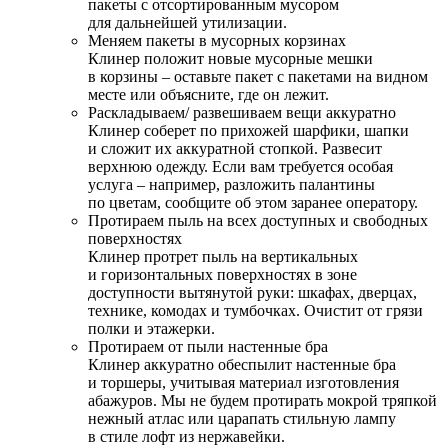
пакеты с отсортированным мусором
для дальнейшей утилизации.
Меняем пакеты в мусорных корзинах
Клинер положит новые мусорные мешки
в корзины – оставьте пакет с пакетами на видном
месте или объясните, где он лежит.
Раскладываем/ развешиваем вещи аккуратно
Клинер соберет по прихожей шарфики, шапки
и сложит их аккуратной стопкой. Развесит
верхнюю одежду. Если вам требуется особая
услуга – например, разложить палантины
по цветам, сообщите об этом заранее оператору.
Протираем пыль на всех доступных и свободных
поверхностях
Клинер протрет пыль на вертикальных
и горизонтальных поверхностях в зоне
доступности вытянутой руки: шкафах, дверцах,
технике, комодах и тумбочках. Очистит от грязи
полки и этажерки.
Протираем от пыли настенные бра
Клинер аккуратно обеспылит настенные бра
и торшеры, учитывая материал изготовления
абажуров. Мы не будем протирать мокрой тряпкой
нежный атлас или царапать стильную лампу
в стиле лофт из нержавейки.