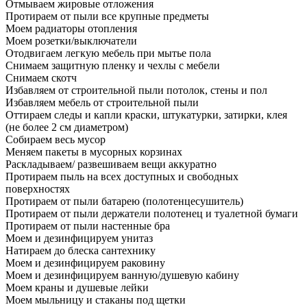
Отмываем жировые отложения
Протираем от пыли все крупные предметы
Моем радиаторы отопления
Моем розетки/выключатели
Отодвигаем легкую мебель при мытье пола
Снимаем защитную пленку и чехлы с мебели
Снимаем скотч
Избавляем от строительной пыли потолок, стены и пол
Избавляем мебель от строительной пыли
Оттираем следы и капли краски, штукатурки, затирки, клея
(не более 2 см диаметром)
Собираем весь мусор
Меняем пакеты в мусорных корзинах
Раскладываем/ развешиваем вещи аккуратно
Протираем пыль на всех доступных и свободных
поверхностях
Протираем от пыли батарею (полотенцесушитель)
Протираем от пыли держатели полотенец и туалетной бумаги
Протираем от пыли настенные бра
Моем и дезинфицируем унитаз
Натираем до блеска сантехнику
Моем и дезинфицируем раковину
Моем и дезинфицируем ванную/душевую кабину
Моем краны и душевые лейки
Моем мыльницу и стаканы под щетки