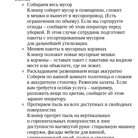
Собираем весь мусор
Клинер соберет мусор в помещении, сложит
в мешки и вынесет в мусоропровод. (Есть
ограничения по объему). Если вы сортируете
отходы – сообщите об этом оператору перед
уборкой. В этом случае сотрудник подготовит
пакеты с отсортированным мусором
для дальнейшей утилизации.
Меняем пакеты в мусорных корзинах
Клинер положит новые мусорные мешки
в корзины – оставьте пакет с пакетами на видном
месте или объясните, где он лежит.
Раскладываем/ развешиваем вещи аккуратно
Соберем по ванной комнате полотенца и сложим
в аккуратную стопочку. Развесим халаты. Если
вам требуется особая услуга – например,
разложить вещи по цветам, сообщите об этом
заранее оператору.
Протираем пыль на всех доступных и свободных
поверхностях
Клинер протрет пыль на вертикальных
и горизонтальных поверхностях в зоне
доступности вытянутой руки: стиральную машину
снаружи, фасады мебели для ванной,
сантехнический шкаф, полки и стеллажи.