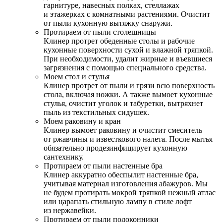
гарнитуре, навесных полках, стеллажах
и этажерках с комнатными растениями. Очистит
от пыли кухонную вытяжку снаружи.
Протираем от пыли столешницы
Клинер протрет обеденные столы и рабочие
кухонные поверхности сухой и влажной тряпкой.
При необходимости, удалит жирные и въевшиеся
загрязнения с помощью специального средства.
Моем стол и стулья
Клинер протрет от пыли и грязи всю поверхность
стола, включая ножки. А также вымоет кухонные
стулья, очистит уголок и табуретки, вытряхнет
пыль из текстильных сидушек.
Моем раковину и кран
Клинер вымоет раковину и очистит смеситель
от ржавчины и известкового налета. После мытья
обязательно продезинфицирует кухонную
сантехнику.
Протираем от пыли настенные бра
Клинер аккуратно обеспылит настенные бра,
учитывая материал изготовления абажуров. Мы
не будем протирать мокрой тряпкой нежный атлас
или царапать стильную лампу в стиле лофт
из нержавейки.
Протираем от пыли подоконники