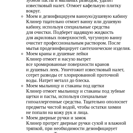
зубной пасты и мыльных разводов, удалит
известковый налет. Отмоет кафельную плитку
вокруг.
Моем и дезинфицируем ванную/душевую кабину
Клинер тщательно отмоет ванну или душевую
кабину, используя специальные средства
для очистки. Подберет щадящую жидкость
для акриловых поверхностей, чугунную ванну
очистит профессиональным раствором. После
мытья продезинфицирует сантехнические изделия.
Моем краны и душевые лейки
Клинер отмоет и насухо вытрет
все хромированные поверхности кранов
и душевых леек. Уничтожит известковый налет,
сотрет разводы от хлорированной проточной
воды. Натрет металл до блеска.
Моем мыльницу и стаканы под щетки
Клинер отмоет мыльницу и стаканы под зубные
щетки и пасты, используя специальные
гипоаллергенные средства. Тщательно ополоснет
предметы чистой водой, чтобы остатки химии
не попали на кожу рук и лица.
Моем дверные ручки и замок
Клинер протрет дверные ручки сухой и влажной
тряпкой, при необходимости дезинфицирует