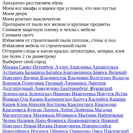
Аккуратно расставляем обувь
Моем все шкафы и ящики при условии, что они пустые
Моем двери
Моем розетки/ выключатели
Протираем от пыли все мелкие и крупные предметы
Снимаем защитную пленку и чехлы с мебели
Снимаем скотч
Избавляем от строительной пыли потолок, стены и пол
Избавляем мебель от строительной пыли
Оттираем следы и капли краски, штукатурки, затирки, клея
(не более 2 см диаметром)
Выберите свой город
Москва
Санкт-Петербург
Адлер
Апрелевка
Архангельск
Астрахань
Балашиха
Батайск
Благовещенск
Брянск
Великий
Новгород
Видное
Владивосток
Владимир
Волгоград
Вологда
Воронеж
Геленджик
Грозный
Дзержинск
Дмитров
Долгопрудный
Домодедово
Екатеринбург
Жуковский
Зеленогорск
Зеленоград
Иваново
Ивантеевка
Иркутск
Истра
Йошкар-Ола
Казань
Калининград
Калуга
Каспийск
Кашира
Киров
Клин
Королёв
Кострома
Красногорск
Краснодар
Красноярск
Курган
Липецк
Лобня
Люберцы
Магадан
Магнитогорск
Махачкала
Мурманск
Мытищи
Набережные
Челны
Нальчик
Наро-Фоминск
Нижневартовск
Нижний
Новгород
Новая Москва
Новокузнецк
Новороссийск
Новосибирск
Ногинск
Обнинск
Одинцово
Омск
Павловский