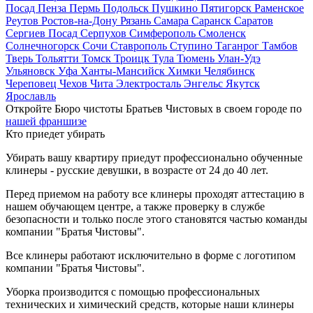
Посад
Пенза
Пермь
Подольск
Пушкино
Пятигорск
Раменское
Реутов
Ростов-на-Дону
Рязань
Самара
Саранск
Саратов
Сергиев Посад
Серпухов
Симферополь
Смоленск
Солнечногорск
Сочи
Ставрополь
Ступино
Таганрог
Тамбов
Тверь
Тольятти
Томск
Троицк
Тула
Тюмень
Улан-Удэ
Ульяновск
Уфа
Ханты-Мансийск
Химки
Челябинск
Череповец
Чехов
Чита
Электросталь
Энгельс
Якутск
Ярославль
Откройте Бюро чистоты Братьев Чистовых в своем городе по
нашей франшизе
Кто приедет убирать
Убирать вашу квартиру приедут профессионально обученные
клинеры - русские девушки, в возрасте от 24 до 40 лет.
Перед приемом на работу все клинеры проходят аттестацию в
нашем обучающем центре, а также проверку в службе
безопасности и только после этого становятся частью команды
компании "Братья Чистовы".
Все клинеры работают исключительно в форме с логотипом
компании "Братья Чистовы".
Уборка производится с помощью профессиональных
технических и химический средств, которые наши клинеры