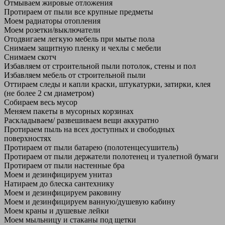
Отмываем жировые отложения
Протираем от пыли все крупные предметы
Моем радиаторы отопления
Моем розетки/выключатели
Отодвигаем легкую мебель при мытье пола
Снимаем защитную пленку и чехлы с мебели
Снимаем скотч
Избавляем от строительной пыли потолок, стены и пол
Избавляем мебель от строительной пыли
Оттираем следы и капли краски, штукатурки, затирки, клея
(не более 2 см диаметром)
Собираем весь мусор
Меняем пакеты в мусорных корзинах
Раскладываем/ развешиваем вещи аккуратно
Протираем пыль на всех доступных и свободных
поверхностях
Протираем от пыли батарею (полотенцесушитель)
Протираем от пыли держатели полотенец и туалетной бумаги
Протираем от пыли настенные бра
Моем и дезинфицируем унитаз
Натираем до блеска сантехнику
Моем и дезинфицируем раковину
Моем и дезинфицируем ванную/душевую кабину
Моем краны и душевые лейки
Моем мыльницу и стаканы под щетки