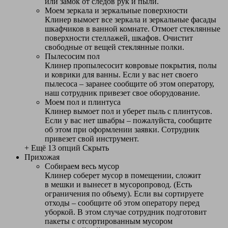
или замок от следов рук и пыли.
Моем зеркала и зеркальные поверхности
Клинер вымоет все зеркала и зеркальные фасады
шкафчиков в ванной комнате. Отмоет стеклянные
поверхности стеллажей, шкафов. Очистит
свободные от вещей стеклянные полки.
Пылесосим пол
Клинер пропылесосит ковровые покрытия, полы
и коврики для ванны. Если у вас нет своего
пылесоса – заранее сообщите об этом оператору,
наш сотрудник привезет свое оборудование.
Моем пол и плинтуса
Клинер вымоет пол и уберет пыль с плинтусов.
Если у вас нет швабры – пожалуйста, сообщите
об этом при оформлении заявки. Сотрудник
привезет свой инструмент.
+ Ещё 13 опций
Скрыть
Прихожая
Собираем весь мусор
Клинер соберет мусор в помещении, сложит
в мешки и вынесет в мусоропровод. (Есть
ограничения по объему). Если вы сортируете
отходы – сообщите об этом оператору перед
уборкой. В этом случае сотрудник подготовит
пакеты с отсортированным мусором