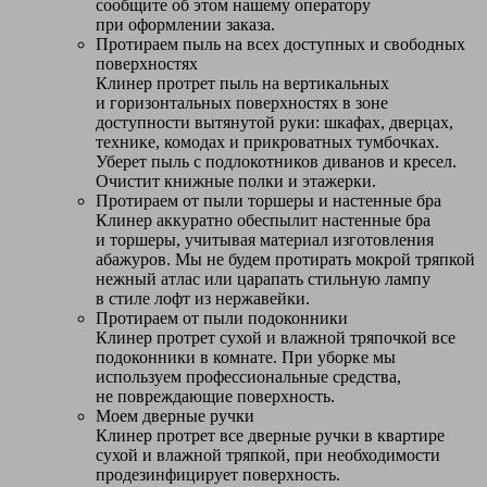
сообщите об этом нашему оператору
при оформлении заказа.
Протираем пыль на всех доступных и свободных
поверхностях
Клинер протрет пыль на вертикальных
и горизонтальных поверхностях в зоне
доступности вытянутой руки: шкафах, дверцах,
технике, комодах и прикроватных тумбочках.
Уберет пыль с подлокотников диванов и кресел.
Очистит книжные полки и этажерки.
Протираем от пыли торшеры и настенные бра
Клинер аккуратно обеспылит настенные бра
и торшеры, учитывая материал изготовления
абажуров. Мы не будем протирать мокрой тряпкой
нежный атлас или царапать стильную лампу
в стиле лофт из нержавейки.
Протираем от пыли подоконники
Клинер протрет сухой и влажной тряпочкой все
подоконники в комнате. При уборке мы
используем профессиональные средства,
не повреждающие поверхность.
Моем дверные ручки
Клинер протрет все дверные ручки в квартире
сухой и влажной тряпкой, при необходимости
продезинфицирует поверхность.