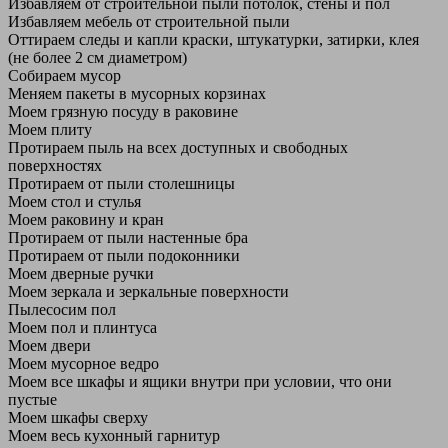
Избавляем от строительной пыли потолок, стены и пол
Избавляем мебель от строительной пыли
Оттираем следы и капли краски, штукатурки, затирки, клея
(не более 2 см диаметром)
Собираем мусор
Меняем пакеты в мусорных корзинах
Моем грязную посуду в раковине
Моем плиту
Протираем пыль на всех доступных и свободных
поверхностях
Протираем от пыли столешницы
Моем стол и стулья
Моем раковину и кран
Протираем от пыли настенные бра
Протираем от пыли подоконники
Моем дверные ручки
Моем зеркала и зеркальные поверхности
Пылесосим пол
Моем пол и плинтуса
Моем двери
Моем мусорное ведро
Моем все шкафы и ящики внутри при условии, что они
пустые
Моем шкафы сверху
Моем весь кухонный гарнитур