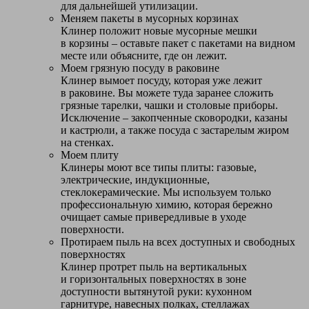
для дальнейшей утилизации.
Меняем пакеты в мусорных корзинах
Клинер положит новые мусорные мешки
в корзины – оставьте пакет с пакетами на видном
месте или объясните, где он лежит.
Моем грязную посуду в раковине
Клинер вымоет посуду, которая уже лежит
в раковине. Вы можете туда заранее сложить
грязные тарелки, чашки и столовые приборы.
Исключение – закопченные сковородки, казаны
и кастрюли, а также посуда с застарелым жиром
на стенках.
Моем плиту
Клинеры моют все типы плиты: газовые,
электрические, индукционные,
стеклокерамические. Мы используем только
профессиональную химию, которая бережно
очищает самые привередливые в уходе
поверхности.
Протираем пыль на всех доступных и свободных
поверхностях
Клинер протрет пыль на вертикальных
и горизонтальных поверхностях в зоне
доступности вытянутой руки: кухонном
гарнитуре, навесных полках, стеллажах