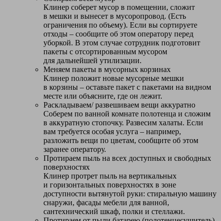
Клинер соберет мусор в помещении, сложит
в мешки и вынесет в мусоропровод. (Есть
ограничения по объему). Если вы сортируете
отходы – сообщите об этом оператору перед
уборкой. В этом случае сотрудник подготовит
пакеты с отсортированным мусором
для дальнейшей утилизации.
Меняем пакеты в мусорных корзинах
Клинер положит новые мусорные мешки
в корзины – оставьте пакет с пакетами на видном
месте или объясните, где он лежит.
Раскладываем/ развешиваем вещи аккуратно
Соберем по ванной комнате полотенца и сложим
в аккуратную стопочку. Развесим халаты. Если
вам требуется особая услуга – например,
разложить вещи по цветам, сообщите об этом
заранее оператору.
Протираем пыль на всех доступных и свободных
поверхностях
Клинер протрет пыль на вертикальных
и горизонтальных поверхностях в зоне
доступности вытянутой руки: стиральную машину
снаружи, фасады мебели для ванной,
сантехнический шкаф, полки и стеллажи.
Протираем от пыли батарею (полотенцесушитель)