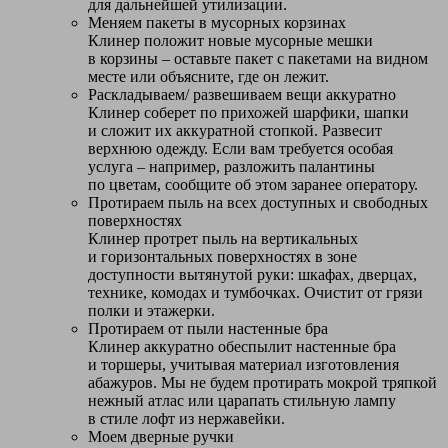
для дальнейшей утилизации.
Меняем пакеты в мусорных корзинах
Клинер положит новые мусорные мешки
в корзины – оставьте пакет с пакетами на видном
месте или объясните, где он лежит.
Раскладываем/ развешиваем вещи аккуратно
Клинер соберет по прихожей шарфики, шапки
и сложит их аккуратной стопкой. Развесит
верхнюю одежду. Если вам требуется особая
услуга – например, разложить палантины
по цветам, сообщите об этом заранее оператору.
Протираем пыль на всех доступных и свободных
поверхностях
Клинер протрет пыль на вертикальных
и горизонтальных поверхностях в зоне
доступности вытянутой руки: шкафах, дверцах,
технике, комодах и тумбочках. Очистит от грязи
полки и этажерки.
Протираем от пыли настенные бра
Клинер аккуратно обеспылит настенные бра
и торшеры, учитывая материал изготовления
абажуров. Мы не будем протирать мокрой тряпкой
нежный атлас или царапать стильную лампу
в стиле лофт из нержавейки.
Моем дверные ручки