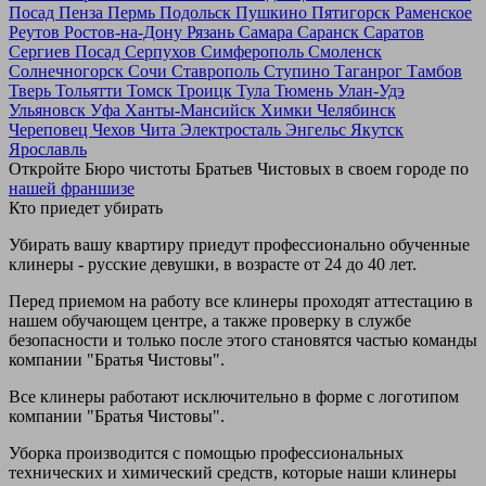
Посад
Пенза
Пермь
Подольск
Пушкино
Пятигорск
Раменское
Реутов
Ростов-на-Дону
Рязань
Самара
Саранск
Саратов
Сергиев Посад
Серпухов
Симферополь
Смоленск
Солнечногорск
Сочи
Ставрополь
Ступино
Таганрог
Тамбов
Тверь
Тольятти
Томск
Троицк
Тула
Тюмень
Улан-Удэ
Ульяновск
Уфа
Ханты-Мансийск
Химки
Челябинск
Череповец
Чехов
Чита
Электросталь
Энгельс
Якутск
Ярославль
Откройте Бюро чистоты Братьев Чистовых в своем городе по
нашей франшизе
Кто приедет убирать
Убирать вашу квартиру приедут профессионально обученные
клинеры - русские девушки, в возрасте от 24 до 40 лет.
Перед приемом на работу все клинеры проходят аттестацию в
нашем обучающем центре, а также проверку в службе
безопасности и только после этого становятся частью команды
компании "Братья Чистовы".
Все клинеры работают исключительно в форме с логотипом
компании "Братья Чистовы".
Уборка производится с помощью профессиональных
технических и химический средств, которые наши клинеры