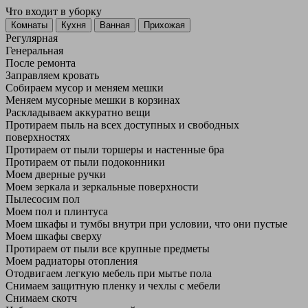
Что входит в уборку
Регу­лярная
Гене­ральная
После ремонта
Заправляем кровать
Собираем мусор и меняем мешки
Меняем мусорные мешки в корзинах
Раскладываем аккуратно вещи
Протираем пыль на всех доступных и свободных
поверхностях
Протираем от пыли торшеры и настенные бра
Протираем от пыли подоконники
Моем дверные ручки
Моем зеркала и зеркальные поверхности
Пылесосим пол
Моем пол и плинтуса
Моем шкафы и тумбы внутри при условии, что они пустые
Моем шкафы сверху
Протираем от пыли все крупные предметы
Моем радиаторы отопления
Отодвигаем легкую мебель при мытье пола
Снимаем защитную пленку и чехлы с мебели
Снимаем скотч