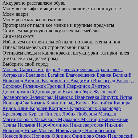
Аккуратно расставляем обувь
Моем все шкафы и ящики при условии, что они пустые
Моем двери
Моем розетки/ выключатели
Протираем от пыли все мелкие и крупные предметы
Снимаем защитную пленку и чехлы с мебели
Снимаем скотч
Избавляем от строительной пыли потолок, стены и пол
Избавляем мебель от строительной пыли
Оттираем следы и капли краски, штукатурки, затирки, клея
(не более 2 см диаметром)
Выберите свой город
Москва
Санкт-Петербург
Адлер
Апрелевка
Архангельск
Астрахань
Балашиха
Батайск
Благовещенск
Брянск
Великий
Новгород
Видное
Владивосток
Владимир
Волгоград
Вологда
Воронеж
Геленджик
Грозный
Дзержинск
Дмитров
Долгопрудный
Домодедово
Екатеринбург
Жуковский
Зеленогорск
Зеленоград
Иваново
Ивантеевка
Иркутск
Истра
Йошкар-Ола
Казань
Калининград
Калуга
Каспийск
Кашира
Киров
Клин
Королёв
Кострома
Красногорск
Краснодар
Красноярск
Курган
Липецк
Лобня
Люберцы
Магадан
Магнитогорск
Махачкала
Мурманск
Мытищи
Набережные
Челны
Нальчик
Наро-Фоминск
Нижневартовск
Нижний
Новгород
Новая Москва
Новокузнецк
Новороссийск
Новосибирск
Ногинск
Обнинск
Одинцово
Омск
Павловский