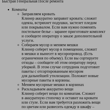
Быстрая
Генеральная
После ремонта
Комнаты
Заправляем кровать
Клинер аккуратно заправит кровать: сложит
одеяла, встряхнет подушки, застелет пледом
или покрывалом. Если вам нужно поменять
постельное белье – заранее приготовьте комплект
и сообщите оператору о заказе дополнительной
услуги.
Собираем мусор и меняем мешки
Клинер соберет мусор в помещении, сложит
в мешки и вынесет в мусоропровод. (Есть
ограничения по объему). Если вы сортируете
отходы – сообщите об этом оператору перед
уборкой. В этом случае сотрудник подготовит
пакеты с отсортированным мусором
для дальнейшей утилизации. Положит новые
мусорные пакеты в корзины.
Меняем мусорные мешки в корзинах
Раскладываем аккуратно вещи
Клинер соберет вещи по комнатам. Сложит
в аккуратную стопочку и оставит на кровати
или стуле. Если вам требуется разложить вещи
по цветам или развесить одежду в шкафу –