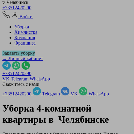
Челябинск
+73512420290
Войти
Уборка
Химчистка
Компания
Франшиза
Заказать уборку
→ Личный кабинет
+73512420290
VK
Telegram
WhatsApp
Свяжитесь с нами
+73512420290
Telegram
VK
WhatsApp
Уборка 4-комнатной
квартиры в
Челябинске