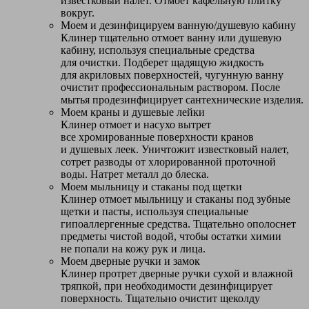
известковый налет. Отмоет кафельную плитку
вокруг.
Моем и дезинфицируем ванную/душевую кабину
Клинер тщательно отмоет ванну или душевую
кабину, используя специальные средства
для очистки. Подберет щадящую жидкость
для акриловых поверхностей, чугунную ванну
очистит профессиональным раствором. После
мытья продезинфицирует сантехнические изделия.
Моем краны и душевые лейки
Клинер отмоет и насухо вытрет
все хромированные поверхности кранов
и душевых леек. Уничтожит известковый налет,
сотрет разводы от хлорированной проточной
воды. Натрет металл до блеска.
Моем мыльницу и стаканы под щетки
Клинер отмоет мыльницу и стаканы под зубные
щетки и пасты, используя специальные
гипоаллергенные средства. Тщательно ополоснет
предметы чистой водой, чтобы остатки химии
не попали на кожу рук и лица.
Моем дверные ручки и замок
Клинер протрет дверные ручки сухой и влажной
тряпкой, при необходимости дезинфицирует
поверхность. Тщательно очистит щеколду