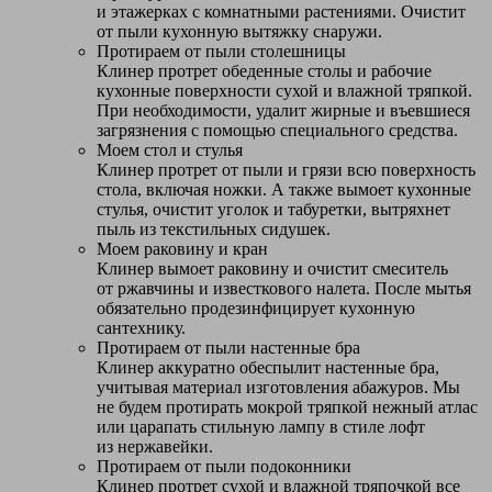
и этажерках с комнатными растениями. Очистит
от пыли кухонную вытяжку снаружи.
Протираем от пыли столешницы
Клинер протрет обеденные столы и рабочие
кухонные поверхности сухой и влажной тряпкой.
При необходимости, удалит жирные и въевшиеся
загрязнения с помощью специального средства.
Моем стол и стулья
Клинер протрет от пыли и грязи всю поверхность
стола, включая ножки. А также вымоет кухонные
стулья, очистит уголок и табуретки, вытряхнет
пыль из текстильных сидушек.
Моем раковину и кран
Клинер вымоет раковину и очистит смеситель
от ржавчины и известкового налета. После мытья
обязательно продезинфицирует кухонную
сантехнику.
Протираем от пыли настенные бра
Клинер аккуратно обеспылит настенные бра,
учитывая материал изготовления абажуров. Мы
не будем протирать мокрой тряпкой нежный атлас
или царапать стильную лампу в стиле лофт
из нержавейки.
Протираем от пыли подоконники
Клинер протрет сухой и влажной тряпочкой все