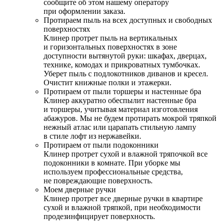
сообщите об этом нашему оператору
при оформлении заказа.
Протираем пыль на всех доступных и свободных
поверхностях
Клинер протрет пыль на вертикальных
и горизонтальных поверхностях в зоне
доступности вытянутой руки: шкафах, дверцах,
технике, комодах и прикроватных тумбочках.
Уберет пыль с подлокотников диванов и кресел.
Очистит книжные полки и этажерки.
Протираем от пыли торшеры и настенные бра
Клинер аккуратно обеспылит настенные бра
и торшеры, учитывая материал изготовления
абажуров. Мы не будем протирать мокрой тряпкой
нежный атлас или царапать стильную лампу
в стиле лофт из нержавейки.
Протираем от пыли подоконники
Клинер протрет сухой и влажной тряпочкой все
подоконники в комнате. При уборке мы
используем профессиональные средства,
не повреждающие поверхность.
Моем дверные ручки
Клинер протрет все дверные ручки в квартире
сухой и влажной тряпкой, при необходимости
продезинфицирует поверхность.