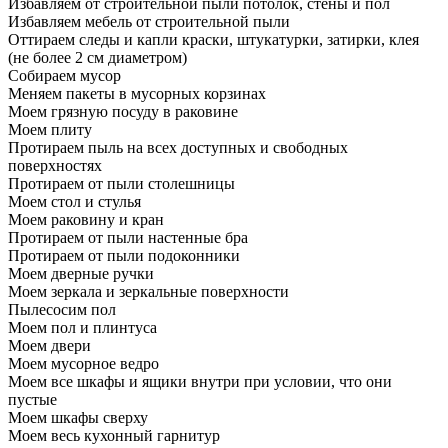
Избавляем от строительной пыли потолок, стены и пол
Избавляем мебель от строительной пыли
Оттираем следы и капли краски, штукатурки, затирки, клея
(не более 2 см диаметром)
Собираем мусор
Меняем пакеты в мусорных корзинах
Моем грязную посуду в раковине
Моем плиту
Протираем пыль на всех доступных и свободных
поверхностях
Протираем от пыли столешницы
Моем стол и стулья
Моем раковину и кран
Протираем от пыли настенные бра
Протираем от пыли подоконники
Моем дверные ручки
Моем зеркала и зеркальные поверхности
Пылесосим пол
Моем пол и плинтуса
Моем двери
Моем мусорное ведро
Моем все шкафы и ящики внутри при условии, что они
пустые
Моем шкафы сверху
Моем весь кухонный гарнитур