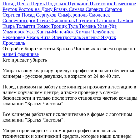
Посад
Пенза
Пермь
Подольск
Пушкино
Пятигорск
Раменское
Реутов
Ростов-на-Дону
Рязань
Самара
Саранск
Саратов
Сергиев Посад
Серпухов
Симферополь
Смоленск
Солнечногорск
Сочи
Ставрополь
Ступино
Таганрог
Тамбов
Тверь
Тольятти
Томск
Троицк
Тула
Тюмень
Улан-Удэ
Ульяновск
Уфа
Ханты-Мансийск
Химки
Челябинск
Череповец
Чехов
Чита
Электросталь
Энгельс
Якутск
Ярославль
Откройте Бюро чистоты Братьев Чистовых в своем городе по
нашей франшизе
Кто приедет убирать
Убирать вашу квартиру приедут профессионально обученные
клинеры - русские девушки, в возрасте от 24 до 40 лет.
Перед приемом на работу все клинеры проходят аттестацию в
нашем обучающем центре, а также проверку в службе
безопасности и только после этого становятся частью команды
компании "Братья Чистовы".
Все клинеры работают исключительно в форме с логотипом
компании "Братья Чистовы".
Уборка производится с помощью профессиональных
технических и химический средств, которые наши клинеры