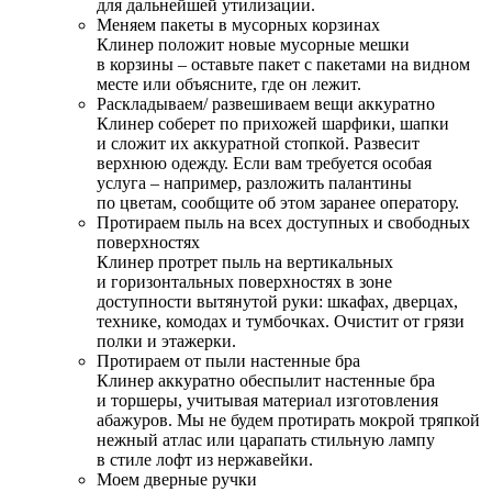
для дальнейшей утилизации.
Меняем пакеты в мусорных корзинах
Клинер положит новые мусорные мешки
в корзины – оставьте пакет с пакетами на видном
месте или объясните, где он лежит.
Раскладываем/ развешиваем вещи аккуратно
Клинер соберет по прихожей шарфики, шапки
и сложит их аккуратной стопкой. Развесит
верхнюю одежду. Если вам требуется особая
услуга – например, разложить палантины
по цветам, сообщите об этом заранее оператору.
Протираем пыль на всех доступных и свободных
поверхностях
Клинер протрет пыль на вертикальных
и горизонтальных поверхностях в зоне
доступности вытянутой руки: шкафах, дверцах,
технике, комодах и тумбочках. Очистит от грязи
полки и этажерки.
Протираем от пыли настенные бра
Клинер аккуратно обеспылит настенные бра
и торшеры, учитывая материал изготовления
абажуров. Мы не будем протирать мокрой тряпкой
нежный атлас или царапать стильную лампу
в стиле лофт из нержавейки.
Моем дверные ручки