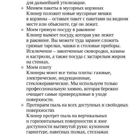
для дальнейшей утилизации.
Меняем пакеты в мусорных корзинах
Клинер положит новые мусорные мешки
в корзины – оставьте пакет с пакетами на видном
месте или объясните, где он лежит.
Моем грязную посуду в раковине
Клинер вымоет посуду, которая уже лежит
в раковине. Вы можете туда заранее сложить
грязные тарелки, чашки и столовые приборы.
Исключение – закопченные сковородки, казаны
и кастрюли, а также посуда с застарелым жиром
на стенках.
Моем плиту
Клинеры моют все типы плиты: газовые,
электрические, индукционные,
стеклокерамические. Мы используем только
профессиональную химию, которая бережно
очищает самые привередливые в уходе
поверхности.
Протираем пыль на всех доступных и свободных
поверхностях
Клинер протрет пыль на вертикальных
и горизонтальных поверхностях в зоне
доступности вытянутой руки: кухонном
гарнитуре, навесных полках, стеллажах