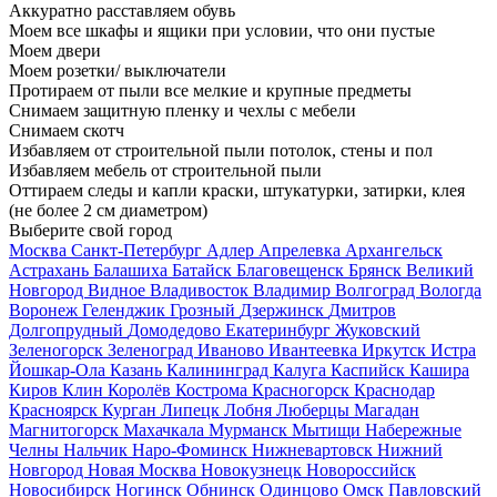
Аккуратно расставляем обувь
Моем все шкафы и ящики при условии, что они пустые
Моем двери
Моем розетки/ выключатели
Протираем от пыли все мелкие и крупные предметы
Снимаем защитную пленку и чехлы с мебели
Снимаем скотч
Избавляем от строительной пыли потолок, стены и пол
Избавляем мебель от строительной пыли
Оттираем следы и капли краски, штукатурки, затирки, клея
(не более 2 см диаметром)
Выберите свой город
Москва
Санкт-Петербург
Адлер
Апрелевка
Архангельск
Астрахань
Балашиха
Батайск
Благовещенск
Брянск
Великий
Новгород
Видное
Владивосток
Владимир
Волгоград
Вологда
Воронеж
Геленджик
Грозный
Дзержинск
Дмитров
Долгопрудный
Домодедово
Екатеринбург
Жуковский
Зеленогорск
Зеленоград
Иваново
Ивантеевка
Иркутск
Истра
Йошкар-Ола
Казань
Калининград
Калуга
Каспийск
Кашира
Киров
Клин
Королёв
Кострома
Красногорск
Краснодар
Красноярск
Курган
Липецк
Лобня
Люберцы
Магадан
Магнитогорск
Махачкала
Мурманск
Мытищи
Набережные
Челны
Нальчик
Наро-Фоминск
Нижневартовск
Нижний
Новгород
Новая Москва
Новокузнецк
Новороссийск
Новосибирск
Ногинск
Обнинск
Одинцово
Омск
Павловский