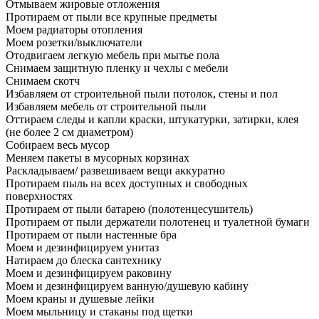
Отмываем жировые отложения
Протираем от пыли все крупные предметы
Моем радиаторы отопления
Моем розетки/выключатели
Отодвигаем легкую мебель при мытье пола
Снимаем защитную пленку и чехлы с мебели
Снимаем скотч
Избавляем от строительной пыли потолок, стены и пол
Избавляем мебель от строительной пыли
Оттираем следы и капли краски, штукатурки, затирки, клея
(не более 2 см диаметром)
Собираем весь мусор
Меняем пакеты в мусорных корзинах
Раскладываем/ развешиваем вещи аккуратно
Протираем пыль на всех доступных и свободных
поверхностях
Протираем от пыли батарею (полотенцесушитель)
Протираем от пыли держатели полотенец и туалетной бумаги
Протираем от пыли настенные бра
Моем и дезинфицируем унитаз
Натираем до блеска сантехнику
Моем и дезинфицируем раковину
Моем и дезинфицируем ванную/душевую кабину
Моем краны и душевые лейки
Моем мыльницу и стаканы под щетки