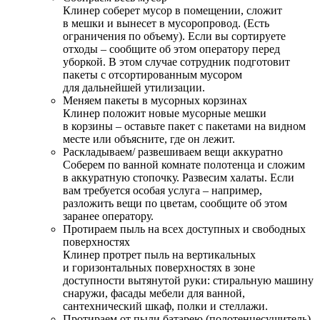
Клинер соберет мусор в помещении, сложит
в мешки и вынесет в мусоропровод. (Есть
ограничения по объему). Если вы сортируете
отходы – сообщите об этом оператору перед
уборкой. В этом случае сотрудник подготовит
пакеты с отсортированным мусором
для дальнейшей утилизации.
Меняем пакеты в мусорных корзинах
Клинер положит новые мусорные мешки
в корзины – оставьте пакет с пакетами на видном
месте или объясните, где он лежит.
Раскладываем/ развешиваем вещи аккуратно
Соберем по ванной комнате полотенца и сложим
в аккуратную стопочку. Развесим халаты. Если
вам требуется особая услуга – например,
разложить вещи по цветам, сообщите об этом
заранее оператору.
Протираем пыль на всех доступных и свободных
поверхностях
Клинер протрет пыль на вертикальных
и горизонтальных поверхностях в зоне
доступности вытянутой руки: стиральную машину
снаружи, фасады мебели для ванной,
сантехнический шкаф, полки и стеллажи.
Протираем от пыли батарею (полотенцесушитель)