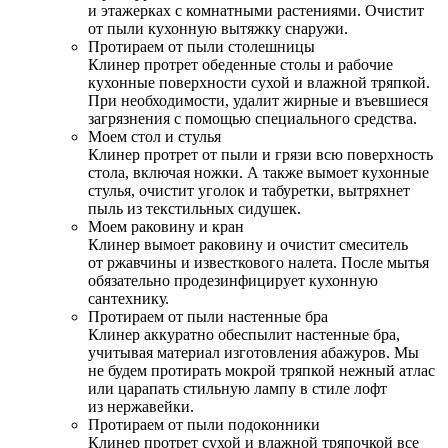
и этажерках с комнатными растениями. Очистит
от пыли кухонную вытяжку снаружи.
Протираем от пыли столешницы
Клинер протрет обеденные столы и рабочие
кухонные поверхности сухой и влажной тряпкой.
При необходимости, удалит жирные и въевшиеся
загрязнения с помощью специального средства.
Моем стол и стулья
Клинер протрет от пыли и грязи всю поверхность
стола, включая ножки. А также вымоет кухонные
стулья, очистит уголок и табуретки, вытряхнет
пыль из текстильных сидушек.
Моем раковину и кран
Клинер вымоет раковину и очистит смеситель
от ржавчины и известкового налета. После мытья
обязательно продезинфицирует кухонную
сантехнику.
Протираем от пыли настенные бра
Клинер аккуратно обеспылит настенные бра,
учитывая материал изготовления абажуров. Мы
не будем протирать мокрой тряпкой нежный атлас
или царапать стильную лампу в стиле лофт
из нержавейки.
Протираем от пыли подоконники
Клинер протрет сухой и влажной тряпочкой все