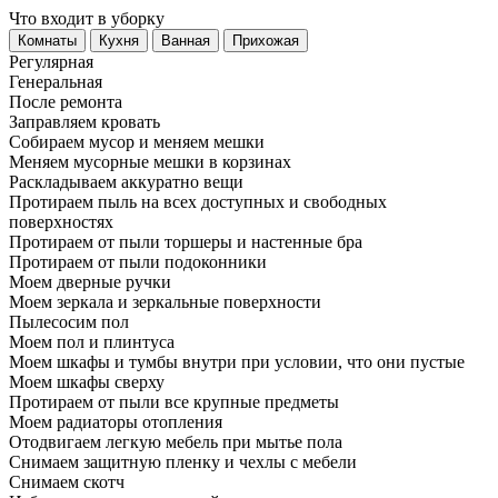
Что входит в уборку
Регу­лярная
Гене­ральная
После ремонта
Заправляем кровать
Собираем мусор и меняем мешки
Меняем мусорные мешки в корзинах
Раскладываем аккуратно вещи
Протираем пыль на всех доступных и свободных
поверхностях
Протираем от пыли торшеры и настенные бра
Протираем от пыли подоконники
Моем дверные ручки
Моем зеркала и зеркальные поверхности
Пылесосим пол
Моем пол и плинтуса
Моем шкафы и тумбы внутри при условии, что они пустые
Моем шкафы сверху
Протираем от пыли все крупные предметы
Моем радиаторы отопления
Отодвигаем легкую мебель при мытье пола
Снимаем защитную пленку и чехлы с мебели
Снимаем скотч