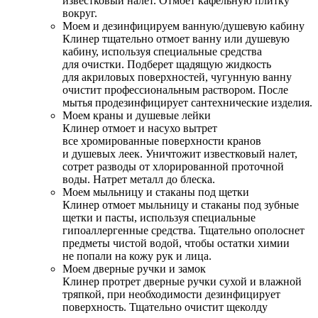
известковый налет. Отмоет кафельную плитку
вокруг.
Моем и дезинфицируем ванную/душевую кабину
Клинер тщательно отмоет ванну или душевую
кабину, используя специальные средства
для очистки. Подберет щадящую жидкость
для акриловых поверхностей, чугунную ванну
очистит профессиональным раствором. После
мытья продезинфицирует сантехнические изделия.
Моем краны и душевые лейки
Клинер отмоет и насухо вытрет
все хромированные поверхности кранов
и душевых леек. Уничтожит известковый налет,
сотрет разводы от хлорированной проточной
воды. Натрет металл до блеска.
Моем мыльницу и стаканы под щетки
Клинер отмоет мыльницу и стаканы под зубные
щетки и пасты, используя специальные
гипоаллергенные средства. Тщательно ополоснет
предметы чистой водой, чтобы остатки химии
не попали на кожу рук и лица.
Моем дверные ручки и замок
Клинер протрет дверные ручки сухой и влажной
тряпкой, при необходимости дезинфицирует
поверхность. Тщательно очистит щеколду