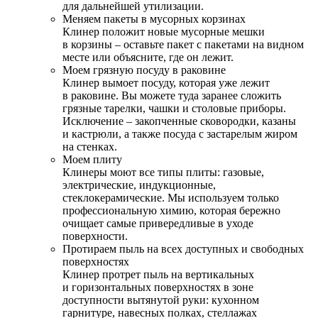
для дальнейшей утилизации.
Меняем пакеты в мусорных корзинах
Клинер положит новые мусорные мешки
в корзины – оставьте пакет с пакетами на видном
месте или объясните, где он лежит.
Моем грязную посуду в раковине
Клинер вымоет посуду, которая уже лежит
в раковине. Вы можете туда заранее сложить
грязные тарелки, чашки и столовые приборы.
Исключение – закопченные сковородки, казаны
и кастрюли, а также посуда с застарелым жиром
на стенках.
Моем плиту
Клинеры моют все типы плиты: газовые,
электрические, индукционные,
стеклокерамические. Мы используем только
профессиональную химию, которая бережно
очищает самые привередливые в уходе
поверхности.
Протираем пыль на всех доступных и свободных
поверхностях
Клинер протрет пыль на вертикальных
и горизонтальных поверхностях в зоне
доступности вытянутой руки: кухонном
гарнитуре, навесных полках, стеллажах