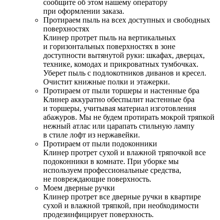
сообщите об этом нашему оператору
при оформлении заказа.
Протираем пыль на всех доступных и свободных
поверхностях
Клинер протрет пыль на вертикальных
и горизонтальных поверхностях в зоне
доступности вытянутой руки: шкафах, дверцах,
технике, комодах и прикроватных тумбочках.
Уберет пыль с подлокотников диванов и кресел.
Очистит книжные полки и этажерки.
Протираем от пыли торшеры и настенные бра
Клинер аккуратно обеспылит настенные бра
и торшеры, учитывая материал изготовления
абажуров. Мы не будем протирать мокрой тряпкой
нежный атлас или царапать стильную лампу
в стиле лофт из нержавейки.
Протираем от пыли подоконники
Клинер протрет сухой и влажной тряпочкой все
подоконники в комнате. При уборке мы
используем профессиональные средства,
не повреждающие поверхность.
Моем дверные ручки
Клинер протрет все дверные ручки в квартире
сухой и влажной тряпкой, при необходимости
продезинфицирует поверхность.