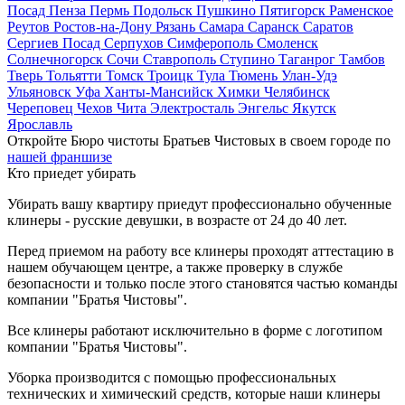
Посад
Пенза
Пермь
Подольск
Пушкино
Пятигорск
Раменское
Реутов
Ростов-на-Дону
Рязань
Самара
Саранск
Саратов
Сергиев Посад
Серпухов
Симферополь
Смоленск
Солнечногорск
Сочи
Ставрополь
Ступино
Таганрог
Тамбов
Тверь
Тольятти
Томск
Троицк
Тула
Тюмень
Улан-Удэ
Ульяновск
Уфа
Ханты-Мансийск
Химки
Челябинск
Череповец
Чехов
Чита
Электросталь
Энгельс
Якутск
Ярославль
Откройте Бюро чистоты Братьев Чистовых в своем городе по
нашей франшизе
Кто приедет убирать
Убирать вашу квартиру приедут профессионально обученные
клинеры - русские девушки, в возрасте от 24 до 40 лет.
Перед приемом на работу все клинеры проходят аттестацию в
нашем обучающем центре, а также проверку в службе
безопасности и только после этого становятся частью команды
компании "Братья Чистовы".
Все клинеры работают исключительно в форме с логотипом
компании "Братья Чистовы".
Уборка производится с помощью профессиональных
технических и химический средств, которые наши клинеры