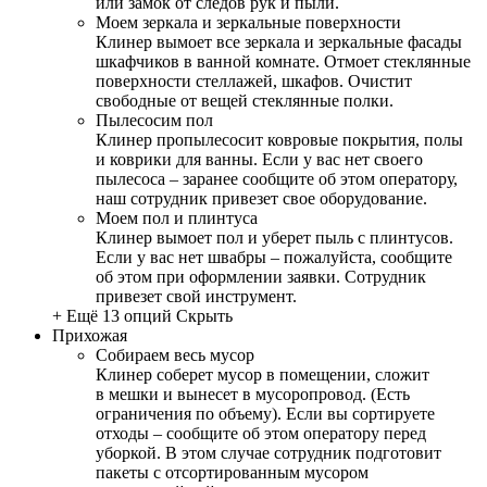
или замок от следов рук и пыли.
Моем зеркала и зеркальные поверхности
Клинер вымоет все зеркала и зеркальные фасады
шкафчиков в ванной комнате. Отмоет стеклянные
поверхности стеллажей, шкафов. Очистит
свободные от вещей стеклянные полки.
Пылесосим пол
Клинер пропылесосит ковровые покрытия, полы
и коврики для ванны. Если у вас нет своего
пылесоса – заранее сообщите об этом оператору,
наш сотрудник привезет свое оборудование.
Моем пол и плинтуса
Клинер вымоет пол и уберет пыль с плинтусов.
Если у вас нет швабры – пожалуйста, сообщите
об этом при оформлении заявки. Сотрудник
привезет свой инструмент.
+ Ещё 13 опций
Скрыть
Прихожая
Собираем весь мусор
Клинер соберет мусор в помещении, сложит
в мешки и вынесет в мусоропровод. (Есть
ограничения по объему). Если вы сортируете
отходы – сообщите об этом оператору перед
уборкой. В этом случае сотрудник подготовит
пакеты с отсортированным мусором