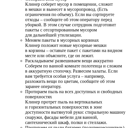
Клинер соберет мусор в помещении, сложит
в мешки и вынесет в мусоропровод. (Есть
ограничения по объему). Если вы сортируете
отходы – сообщите об этом оператору перед
уборкой. В этом случае сотрудник подготовит
пакеты с отсортированным мусором
для дальнейшей утилизации.
Меняем пакеты в мусорных корзинах
Клинер положит новые мусорные мешки
в корзины – оставьте пакет с пакетами на видном
месте или объясните, где он лежит.
Раскладываем/ развешиваем вещи аккуратно
Соберем по ванной комнате полотенца и сложим
в аккуратную стопочку. Развесим халаты. Если
вам требуется особая услуга – например,
разложить вещи по цветам, сообщите об этом
заранее оператору.
Протираем пыль на всех доступных и свободных
поверхностях
Клинер протрет пыль на вертикальных
и горизонтальных поверхностях в зоне
доступности вытянутой руки: стиральную машину
снаружи, фасады мебели для ванной,
сантехнический шкаф, полки и стеллажи.
Протираем от пыли батарею (полотенцесушитель)