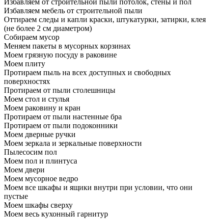
Избавляем от строительной пыли потолок, стены и пол
Избавляем мебель от строительной пыли
Оттираем следы и капли краски, штукатурки, затирки, клея
(не более 2 см диаметром)
Собираем мусор
Меняем пакеты в мусорных корзинах
Моем грязную посуду в раковине
Моем плиту
Протираем пыль на всех доступных и свободных
поверхностях
Протираем от пыли столешницы
Моем стол и стулья
Моем раковину и кран
Протираем от пыли настенные бра
Протираем от пыли подоконники
Моем дверные ручки
Моем зеркала и зеркальные поверхности
Пылесосим пол
Моем пол и плинтуса
Моем двери
Моем мусорное ведро
Моем все шкафы и ящики внутри при условии, что они
пустые
Моем шкафы сверху
Моем весь кухонный гарнитур