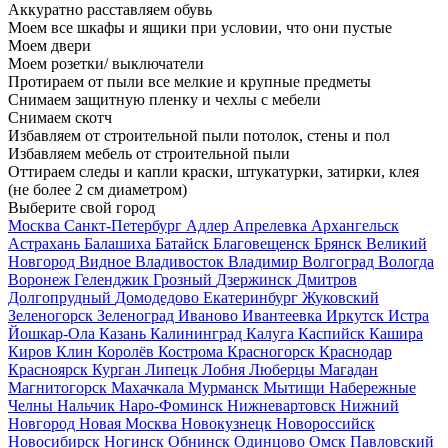
Аккуратно расставляем обувь
Моем все шкафы и ящики при условии, что они пустые
Моем двери
Моем розетки/ выключатели
Протираем от пыли все мелкие и крупные предметы
Снимаем защитную пленку и чехлы с мебели
Снимаем скотч
Избавляем от строительной пыли потолок, стены и пол
Избавляем мебель от строительной пыли
Оттираем следы и капли краски, штукатурки, затирки, клея
(не более 2 см диаметром)
Выберите свой город
Москва
Санкт-Петербург
Адлер
Апрелевка
Архангельск
Астрахань
Балашиха
Батайск
Благовещенск
Брянск
Великий
Новгород
Видное
Владивосток
Владимир
Волгоград
Вологда
Воронеж
Геленджик
Грозный
Дзержинск
Дмитров
Долгопрудный
Домодедово
Екатеринбург
Жуковский
Зеленогорск
Зеленоград
Иваново
Ивантеевка
Иркутск
Истра
Йошкар-Ола
Казань
Калининград
Калуга
Каспийск
Кашира
Киров
Клин
Королёв
Кострома
Красногорск
Краснодар
Красноярск
Курган
Липецк
Лобня
Люберцы
Магадан
Магнитогорск
Махачкала
Мурманск
Мытищи
Набережные
Челны
Нальчик
Наро-Фоминск
Нижневартовск
Нижний
Новгород
Новая Москва
Новокузнецк
Новороссийск
Новосибирск
Ногинск
Обнинск
Одинцово
Омск
Павловский