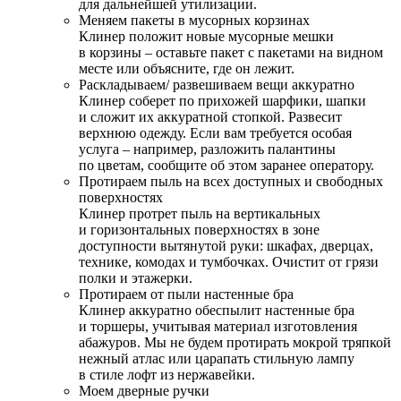
для дальнейшей утилизации.
Меняем пакеты в мусорных корзинах
Клинер положит новые мусорные мешки
в корзины – оставьте пакет с пакетами на видном
месте или объясните, где он лежит.
Раскладываем/ развешиваем вещи аккуратно
Клинер соберет по прихожей шарфики, шапки
и сложит их аккуратной стопкой. Развесит
верхнюю одежду. Если вам требуется особая
услуга – например, разложить палантины
по цветам, сообщите об этом заранее оператору.
Протираем пыль на всех доступных и свободных
поверхностях
Клинер протрет пыль на вертикальных
и горизонтальных поверхностях в зоне
доступности вытянутой руки: шкафах, дверцах,
технике, комодах и тумбочках. Очистит от грязи
полки и этажерки.
Протираем от пыли настенные бра
Клинер аккуратно обеспылит настенные бра
и торшеры, учитывая материал изготовления
абажуров. Мы не будем протирать мокрой тряпкой
нежный атлас или царапать стильную лампу
в стиле лофт из нержавейки.
Моем дверные ручки