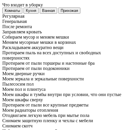
Что входит в уборку
Регу­лярная
Гене­ральная
После ремонта
Заправляем кровать
Собираем мусор и меняем мешки
Меняем мусорные мешки в корзинах
Раскладываем аккуратно вещи
Протираем пыль на всех доступных и свободных
поверхностях
Протираем от пыли торшеры и настенные бра
Протираем от пыли подоконники
Моем дверные ручки
Моем зеркала и зеркальные поверхности
Пылесосим пол
Моем пол и плинтуса
Моем шкафы и тумбы внутри при условии, что они пустые
Моем шкафы сверху
Протираем от пыли все крупные предметы
Моем радиаторы отопления
Отодвигаем легкую мебель при мытье пола
Снимаем защитную пленку и чехлы с мебели
Снимаем скотч