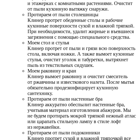
и этажерках с комнатными растениями. Очистит
от пыли кухонную вытяжку снаружи.
Протираем от пыли столешницы
Клинер протрет обеденные столы и рабочие
кухонные поверхности сухой и влажной тряпкой.
При необходимости, удалит жирные и въевшиеся
загрязнения с помощью специального средства.
Моем стол и стулья
Клинер протрет от пыли и грязи всю поверхность
стола, включая ножки. А также вымоет кухонные
стулья, очистит уголок и табуретки, вытряхнет
пыль из текстильных сидушек.
Моем раковину и кран
Клинер вымоет раковину и очистит смеситель
от ржавчины и известкового налета. После мытья
обязательно продезинфицирует кухонную
сантехнику.
Протираем от пыли настенные бра
Клинер аккуратно обеспылит настенные бра,
учитывая материал изготовления абажуров. Мы
не будем протирать мокрой тряпкой нежный атлас
или царапать стильную лампу в стиле лофт
из нержавейки.
Протираем от пыли подоконники
Клинер протрет сухой и влажной тряпочкой все