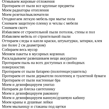
Отмываем жировые отложения
Протираем от пыли все крупные предметы
Моем радиаторы отопления
Моем розетки/выключатели
Отодвигаем легкую мебель при мытье пола
Снимаем защитную пленку и чехлы с мебели
Снимаем скотч
Избавляем от строительной пыли потолок, стены и пол
Избавляем мебель от строительной пыли
Оттираем следы и капли краски, штукатурки, затирки, клея
(не более 2 см диаметром)
Собираем весь мусор
Меняем пакеты в мусорных корзинах
Раскладываем/ развешиваем вещи аккуратно
Протираем пыль на всех доступных и свободных
поверхностях
Протираем от пыли батарею (полотенцесушитель)
Протираем от пыли держатели полотенец и туалетной бумаги
Протираем от пыли настенные бра
Моем и дезинфицируем унитаз
Натираем до блеска сантехнику
Моем и дезинфицируем раковину
Моем и дезинфицируем ванную/душевую кабину
Моем краны и душевые лейки
Моем мыльницу и стаканы под щетки