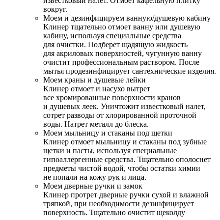
известковый налет. Отмоет кафельную плитку
вокруг.
Моем и дезинфицируем ванную/душевую кабину
Клинер тщательно отмоет ванну или душевую
кабину, используя специальные средства
для очистки. Подберет щадящую жидкость
для акриловых поверхностей, чугунную ванну
очистит профессиональным раствором. После
мытья продезинфицирует сантехнические изделия.
Моем краны и душевые лейки
Клинер отмоет и насухо вытрет
все хромированные поверхности кранов
и душевых леек. Уничтожит известковый налет,
сотрет разводы от хлорированной проточной
воды. Натрет металл до блеска.
Моем мыльницу и стаканы под щетки
Клинер отмоет мыльницу и стаканы под зубные
щетки и пасты, используя специальные
гипоаллергенные средства. Тщательно ополоснет
предметы чистой водой, чтобы остатки химии
не попали на кожу рук и лица.
Моем дверные ручки и замок
Клинер протрет дверные ручки сухой и влажной
тряпкой, при необходимости дезинфицирует
поверхность. Тщательно очистит щеколду