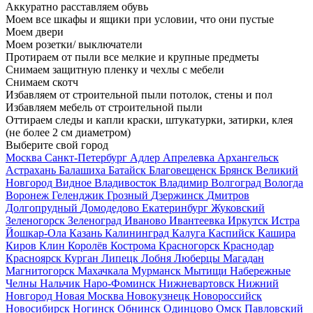
Аккуратно расставляем обувь
Моем все шкафы и ящики при условии, что они пустые
Моем двери
Моем розетки/ выключатели
Протираем от пыли все мелкие и крупные предметы
Снимаем защитную пленку и чехлы с мебели
Снимаем скотч
Избавляем от строительной пыли потолок, стены и пол
Избавляем мебель от строительной пыли
Оттираем следы и капли краски, штукатурки, затирки, клея
(не более 2 см диаметром)
Выберите свой город
Москва
Санкт-Петербург
Адлер
Апрелевка
Архангельск
Астрахань
Балашиха
Батайск
Благовещенск
Брянск
Великий
Новгород
Видное
Владивосток
Владимир
Волгоград
Вологда
Воронеж
Геленджик
Грозный
Дзержинск
Дмитров
Долгопрудный
Домодедово
Екатеринбург
Жуковский
Зеленогорск
Зеленоград
Иваново
Ивантеевка
Иркутск
Истра
Йошкар-Ола
Казань
Калининград
Калуга
Каспийск
Кашира
Киров
Клин
Королёв
Кострома
Красногорск
Краснодар
Красноярск
Курган
Липецк
Лобня
Люберцы
Магадан
Магнитогорск
Махачкала
Мурманск
Мытищи
Набережные
Челны
Нальчик
Наро-Фоминск
Нижневартовск
Нижний
Новгород
Новая Москва
Новокузнецк
Новороссийск
Новосибирск
Ногинск
Обнинск
Одинцово
Омск
Павловский