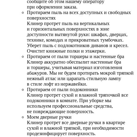
сообщите об этом нашему оператору
при оформлении заказа.
Протираем пыль на всех доступных и свободных
поверхностях
Клинер протрет пыль на вертикальных
и горизонтальных поверхностях в зоне
доступности вытянутой руки: шкафах, дверцах,
технике, комодах и прикроватных тумбочках.
Уберет пыль с подлокотников диванов и кресел.
Очистит книжные полки и этажерки.
Протираем от пыли торшеры и настенные бра
Клинер аккуратно обеспылит настенные бра
и торшеры, учитывая материал изготовления
абажуров. Мы не будем протирать мокрой тряпкой
нежный атлас или царапать стильную лампу
в стиле лофт из нержавейки.
Протираем от пыли подоконники
Клинер протрет сухой и влажной тряпочкой все
подоконники в комнате. При уборке мы
используем профессиональные средства,
не повреждающие поверхность.
Моем дверные ручки
Клинер протрет все дверные ручки в квартире
сухой и влажной тряпкой, при необходимости
продезинфицирует поверхность.