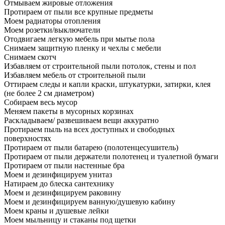
Отмываем жировые отложения
Протираем от пыли все крупные предметы
Моем радиаторы отопления
Моем розетки/выключатели
Отодвигаем легкую мебель при мытье пола
Снимаем защитную пленку и чехлы с мебели
Снимаем скотч
Избавляем от строительной пыли потолок, стены и пол
Избавляем мебель от строительной пыли
Оттираем следы и капли краски, штукатурки, затирки, клея
(не более 2 см диаметром)
Собираем весь мусор
Меняем пакеты в мусорных корзинах
Раскладываем/ развешиваем вещи аккуратно
Протираем пыль на всех доступных и свободных
поверхностях
Протираем от пыли батарею (полотенцесушитель)
Протираем от пыли держатели полотенец и туалетной бумаги
Протираем от пыли настенные бра
Моем и дезинфицируем унитаз
Натираем до блеска сантехнику
Моем и дезинфицируем раковину
Моем и дезинфицируем ванную/душевую кабину
Моем краны и душевые лейки
Моем мыльницу и стаканы под щетки