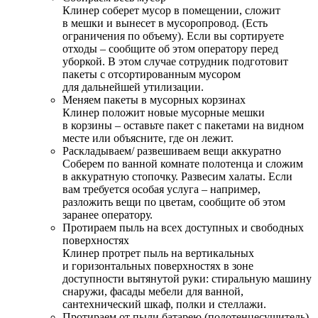
Клинер соберет мусор в помещении, сложит
в мешки и вынесет в мусоропровод. (Есть
ограничения по объему). Если вы сортируете
отходы – сообщите об этом оператору перед
уборкой. В этом случае сотрудник подготовит
пакеты с отсортированным мусором
для дальнейшей утилизации.
Меняем пакеты в мусорных корзинах
Клинер положит новые мусорные мешки
в корзины – оставьте пакет с пакетами на видном
месте или объясните, где он лежит.
Раскладываем/ развешиваем вещи аккуратно
Соберем по ванной комнате полотенца и сложим
в аккуратную стопочку. Развесим халаты. Если
вам требуется особая услуга – например,
разложить вещи по цветам, сообщите об этом
заранее оператору.
Протираем пыль на всех доступных и свободных
поверхностях
Клинер протрет пыль на вертикальных
и горизонтальных поверхностях в зоне
доступности вытянутой руки: стиральную машину
снаружи, фасады мебели для ванной,
сантехнический шкаф, полки и стеллажи.
Протираем от пыли батарею (полотенцесушитель)