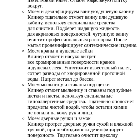
известковый налет. Отмоет кафельную плитку
вокруг.
Моем и дезинфицируем ванную/душевую кабину
Клинер тщательно отмоет ванну или душевую
кабину, используя специальные средства
для очистки. Подберет щадящую жидкость
для акриловых поверхностей, чугунную ванну
очистит профессиональным раствором. После
мытья продезинфицирует сантехнические изделия.
Моем краны и душевые лейки
Клинер отмоет и насухо вытрет
все хромированные поверхности кранов
и душевых леек. Уничтожит известковый налет,
сотрет разводы от хлорированной проточной
воды. Натрет металл до блеска.
Моем мыльницу и стаканы под щетки
Клинер отмоет мыльницу и стаканы под зубные
щетки и пасты, используя специальные
гипоаллергенные средства. Тщательно ополоснет
предметы чистой водой, чтобы остатки химии
не попали на кожу рук и лица.
Моем дверные ручки и замок
Клинер протрет дверные ручки сухой и влажной
тряпкой, при необходимости дезинфицирует
поверхность. Тщательно очистит щеколду