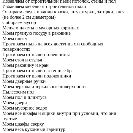
Избавляем от строительной пыли потолок, стены и пол
Избавляем мебель от строительной пыли
Оттираем следы и капли краски, штукатурки, затирки, клея
(не более 2 см диаметром)
Собираем мусор
Меняем пакеты в мусорных корзинах
Моем грязную посуду в раковине
Моем плиту
Протираем пыль на всех доступных и свободных
поверхностях
Протираем от пыли столешницы
Моем стол и стулья
Моем раковину и кран
Протираем от пыли настенные бра
Протираем от пыли подоконники
Моем дверные ручки
Моем зеркала и зеркальные поверхности
Пылесосим пол
Моем пол и плинтуса
Моем двери
Моем мусорное ведро
Моем все шкафы и ящики внутри при условии, что они
пустые
Моем шкафы сверху
Моем весь кухонный гарнитур