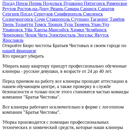
Посад
Пенза
Пермь
Подольск
Пушкино
Пятигорск
Раменское
Реутов
Ростов-на-Дону
Рязань
Самара
Саранск
Саратов
Сергиев Посад
Серпухов
Симферополь
Смоленск
Солнечногорск
Сочи
Ставрополь
Ступино
Таганрог
Тамбов
Тверь
Тольятти
Томск
Троицк
Тула
Тюмень
Улан-Удэ
Ульяновск
Уфа
Ханты-Мансийск
Химки
Челябинск
Череповец
Чехов
Чита
Электросталь
Энгельс
Якутск
Ярославль
Откройте Бюро чистоты Братьев Чистовых в своем городе по
нашей франшизе
Кто приедет убирать
Убирать вашу квартиру приедут профессионально обученные
клинеры - русские девушки, в возрасте от 24 до 40 лет.
Перед приемом на работу все клинеры проходят аттестацию в
нашем обучающем центре, а также проверку в службе
безопасности и только после этого становятся частью команды
компании "Братья Чистовы".
Все клинеры работают исключительно в форме с логотипом
компании "Братья Чистовы".
Уборка производится с помощью профессиональных
технических и химический средств, которые наши клинеры