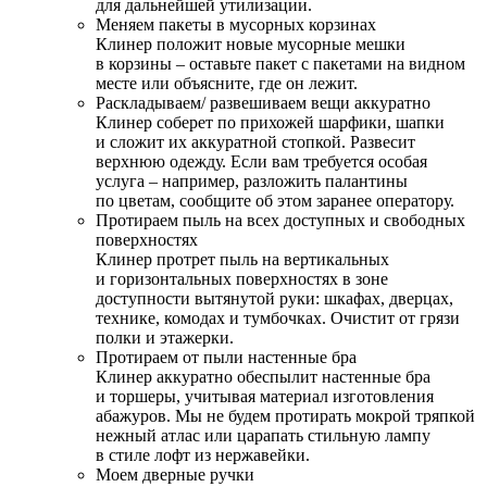
для дальнейшей утилизации.
Меняем пакеты в мусорных корзинах
Клинер положит новые мусорные мешки
в корзины – оставьте пакет с пакетами на видном
месте или объясните, где он лежит.
Раскладываем/ развешиваем вещи аккуратно
Клинер соберет по прихожей шарфики, шапки
и сложит их аккуратной стопкой. Развесит
верхнюю одежду. Если вам требуется особая
услуга – например, разложить палантины
по цветам, сообщите об этом заранее оператору.
Протираем пыль на всех доступных и свободных
поверхностях
Клинер протрет пыль на вертикальных
и горизонтальных поверхностях в зоне
доступности вытянутой руки: шкафах, дверцах,
технике, комодах и тумбочках. Очистит от грязи
полки и этажерки.
Протираем от пыли настенные бра
Клинер аккуратно обеспылит настенные бра
и торшеры, учитывая материал изготовления
абажуров. Мы не будем протирать мокрой тряпкой
нежный атлас или царапать стильную лампу
в стиле лофт из нержавейки.
Моем дверные ручки