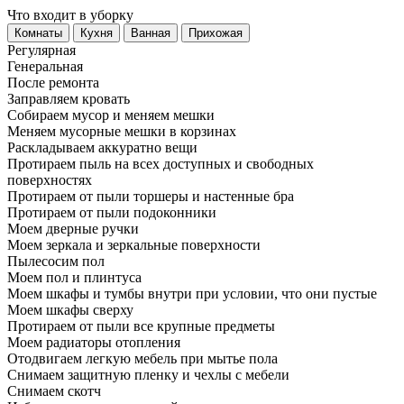
Что входит в уборку
Регу­лярная
Гене­ральная
После ремонта
Заправляем кровать
Собираем мусор и меняем мешки
Меняем мусорные мешки в корзинах
Раскладываем аккуратно вещи
Протираем пыль на всех доступных и свободных
поверхностях
Протираем от пыли торшеры и настенные бра
Протираем от пыли подоконники
Моем дверные ручки
Моем зеркала и зеркальные поверхности
Пылесосим пол
Моем пол и плинтуса
Моем шкафы и тумбы внутри при условии, что они пустые
Моем шкафы сверху
Протираем от пыли все крупные предметы
Моем радиаторы отопления
Отодвигаем легкую мебель при мытье пола
Снимаем защитную пленку и чехлы с мебели
Снимаем скотч