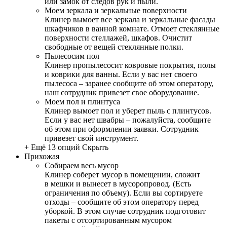
или замок от следов рук и пыли.
Моем зеркала и зеркальные поверхности
Клинер вымоет все зеркала и зеркальные фасады
шкафчиков в ванной комнате. Отмоет стеклянные
поверхности стеллажей, шкафов. Очистит
свободные от вещей стеклянные полки.
Пылесосим пол
Клинер пропылесосит ковровые покрытия, полы
и коврики для ванны. Если у вас нет своего
пылесоса – заранее сообщите об этом оператору,
наш сотрудник привезет свое оборудование.
Моем пол и плинтуса
Клинер вымоет пол и уберет пыль с плинтусов.
Если у вас нет швабры – пожалуйста, сообщите
об этом при оформлении заявки. Сотрудник
привезет свой инструмент.
+ Ещё 13 опций
Скрыть
Прихожая
Собираем весь мусор
Клинер соберет мусор в помещении, сложит
в мешки и вынесет в мусоропровод. (Есть
ограничения по объему). Если вы сортируете
отходы – сообщите об этом оператору перед
уборкой. В этом случае сотрудник подготовит
пакеты с отсортированным мусором