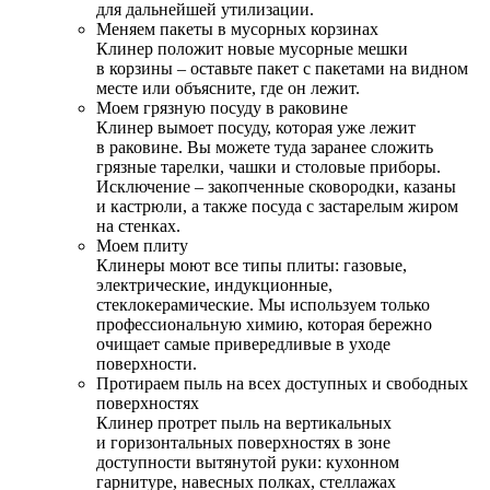
для дальнейшей утилизации.
Меняем пакеты в мусорных корзинах
Клинер положит новые мусорные мешки
в корзины – оставьте пакет с пакетами на видном
месте или объясните, где он лежит.
Моем грязную посуду в раковине
Клинер вымоет посуду, которая уже лежит
в раковине. Вы можете туда заранее сложить
грязные тарелки, чашки и столовые приборы.
Исключение – закопченные сковородки, казаны
и кастрюли, а также посуда с застарелым жиром
на стенках.
Моем плиту
Клинеры моют все типы плиты: газовые,
электрические, индукционные,
стеклокерамические. Мы используем только
профессиональную химию, которая бережно
очищает самые привередливые в уходе
поверхности.
Протираем пыль на всех доступных и свободных
поверхностях
Клинер протрет пыль на вертикальных
и горизонтальных поверхностях в зоне
доступности вытянутой руки: кухонном
гарнитуре, навесных полках, стеллажах