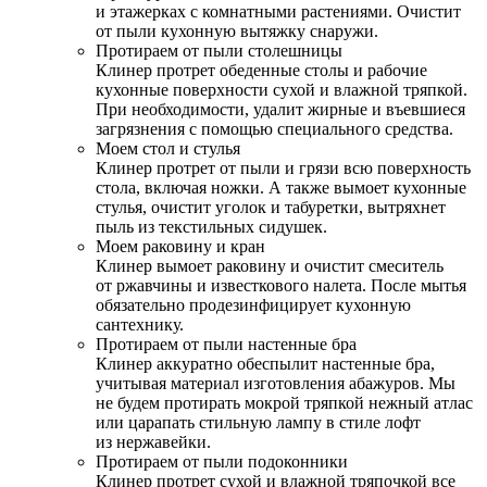
и этажерках с комнатными растениями. Очистит
от пыли кухонную вытяжку снаружи.
Протираем от пыли столешницы
Клинер протрет обеденные столы и рабочие
кухонные поверхности сухой и влажной тряпкой.
При необходимости, удалит жирные и въевшиеся
загрязнения с помощью специального средства.
Моем стол и стулья
Клинер протрет от пыли и грязи всю поверхность
стола, включая ножки. А также вымоет кухонные
стулья, очистит уголок и табуретки, вытряхнет
пыль из текстильных сидушек.
Моем раковину и кран
Клинер вымоет раковину и очистит смеситель
от ржавчины и известкового налета. После мытья
обязательно продезинфицирует кухонную
сантехнику.
Протираем от пыли настенные бра
Клинер аккуратно обеспылит настенные бра,
учитывая материал изготовления абажуров. Мы
не будем протирать мокрой тряпкой нежный атлас
или царапать стильную лампу в стиле лофт
из нержавейки.
Протираем от пыли подоконники
Клинер протрет сухой и влажной тряпочкой все