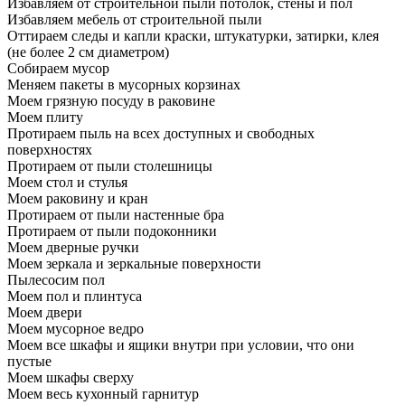
Избавляем от строительной пыли потолок, стены и пол
Избавляем мебель от строительной пыли
Оттираем следы и капли краски, штукатурки, затирки, клея
(не более 2 см диаметром)
Собираем мусор
Меняем пакеты в мусорных корзинах
Моем грязную посуду в раковине
Моем плиту
Протираем пыль на всех доступных и свободных
поверхностях
Протираем от пыли столешницы
Моем стол и стулья
Моем раковину и кран
Протираем от пыли настенные бра
Протираем от пыли подоконники
Моем дверные ручки
Моем зеркала и зеркальные поверхности
Пылесосим пол
Моем пол и плинтуса
Моем двери
Моем мусорное ведро
Моем все шкафы и ящики внутри при условии, что они
пустые
Моем шкафы сверху
Моем весь кухонный гарнитур