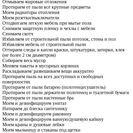
Отмываем жировые отложения
Протираем от пыли все крупные предметы
Моем радиаторы отопления
Моем розетки/выключатели
Отодвигаем легкую мебель при мытье пола
Снимаем защитную пленку и чехлы с мебели
Снимаем скотч
Избавляем от строительной пыли потолок, стены и пол
Избавляем мебель от строительной пыли
Оттираем следы и капли краски, штукатурки, затирки, клея
(не более 2 см диаметром)
Собираем весь мусор
Меняем пакеты в мусорных корзинах
Раскладываем/ развешиваем вещи аккуратно
Протираем пыль на всех доступных и свободных
поверхностях
Протираем от пыли батарею (полотенцесушитель)
Протираем от пыли держатели полотенец и туалетной бумаги
Протираем от пыли настенные бра
Моем и дезинфицируем унитаз
Натираем до блеска сантехнику
Моем и дезинфицируем раковину
Моем и дезинфицируем ванную/душевую кабину
Моем краны и душевые лейки
Моем мыльницу и стаканы под щетки