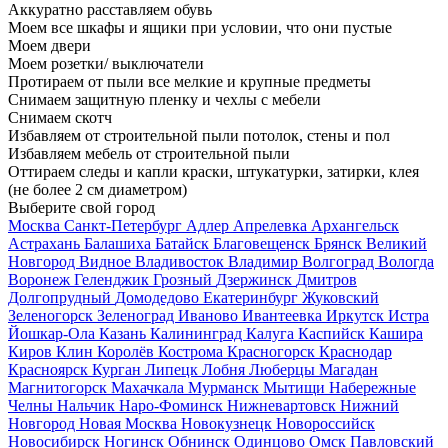
Аккуратно расставляем обувь
Моем все шкафы и ящики при условии, что они пустые
Моем двери
Моем розетки/ выключатели
Протираем от пыли все мелкие и крупные предметы
Снимаем защитную пленку и чехлы с мебели
Снимаем скотч
Избавляем от строительной пыли потолок, стены и пол
Избавляем мебель от строительной пыли
Оттираем следы и капли краски, штукатурки, затирки, клея
(не более 2 см диаметром)
Выберите свой город
Москва
Санкт-Петербург
Адлер
Апрелевка
Архангельск
Астрахань
Балашиха
Батайск
Благовещенск
Брянск
Великий
Новгород
Видное
Владивосток
Владимир
Волгоград
Вологда
Воронеж
Геленджик
Грозный
Дзержинск
Дмитров
Долгопрудный
Домодедово
Екатеринбург
Жуковский
Зеленогорск
Зеленоград
Иваново
Ивантеевка
Иркутск
Истра
Йошкар-Ола
Казань
Калининград
Калуга
Каспийск
Кашира
Киров
Клин
Королёв
Кострома
Красногорск
Краснодар
Красноярск
Курган
Липецк
Лобня
Люберцы
Магадан
Магнитогорск
Махачкала
Мурманск
Мытищи
Набережные
Челны
Нальчик
Наро-Фоминск
Нижневартовск
Нижний
Новгород
Новая Москва
Новокузнецк
Новороссийск
Новосибирск
Ногинск
Обнинск
Одинцово
Омск
Павловский