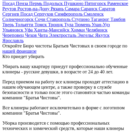
Посад
Пенза
Пермь
Подольск
Пушкино
Пятигорск
Раменское
Реутов
Ростов-на-Дону
Рязань
Самара
Саранск
Саратов
Сергиев Посад
Серпухов
Симферополь
Смоленск
Солнечногорск
Сочи
Ставрополь
Ступино
Таганрог
Тамбов
Тверь
Тольятти
Томск
Троицк
Тула
Тюмень
Улан-Удэ
Ульяновск
Уфа
Ханты-Мансийск
Химки
Челябинск
Череповец
Чехов
Чита
Электросталь
Энгельс
Якутск
Ярославль
Откройте Бюро чистоты Братьев Чистовых в своем городе по
нашей франшизе
Кто приедет убирать
Убирать вашу квартиру приедут профессионально обученные
клинеры - русские девушки, в возрасте от 24 до 40 лет.
Перед приемом на работу все клинеры проходят аттестацию в
нашем обучающем центре, а также проверку в службе
безопасности и только после этого становятся частью команды
компании "Братья Чистовы".
Все клинеры работают исключительно в форме с логотипом
компании "Братья Чистовы".
Уборка производится с помощью профессиональных
технических и химический средств, которые наши клинеры