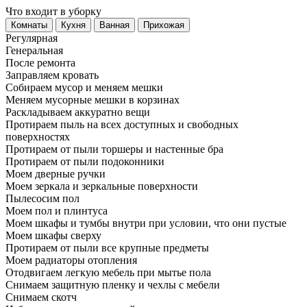
Что входит в уборку
Регу­лярная
Гене­ральная
После ремонта
Заправляем кровать
Собираем мусор и меняем мешки
Меняем мусорные мешки в корзинах
Раскладываем аккуратно вещи
Протираем пыль на всех доступных и свободных
поверхностях
Протираем от пыли торшеры и настенные бра
Протираем от пыли подоконники
Моем дверные ручки
Моем зеркала и зеркальные поверхности
Пылесосим пол
Моем пол и плинтуса
Моем шкафы и тумбы внутри при условии, что они пустые
Моем шкафы сверху
Протираем от пыли все крупные предметы
Моем радиаторы отопления
Отодвигаем легкую мебель при мытье пола
Снимаем защитную пленку и чехлы с мебели
Снимаем скотч