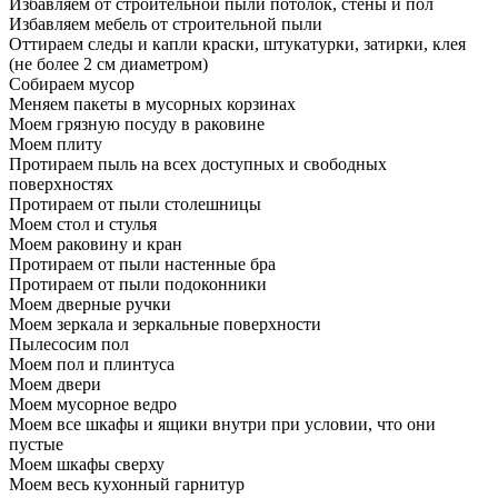
Избавляем от строительной пыли потолок, стены и пол
Избавляем мебель от строительной пыли
Оттираем следы и капли краски, штукатурки, затирки, клея
(не более 2 см диаметром)
Собираем мусор
Меняем пакеты в мусорных корзинах
Моем грязную посуду в раковине
Моем плиту
Протираем пыль на всех доступных и свободных
поверхностях
Протираем от пыли столешницы
Моем стол и стулья
Моем раковину и кран
Протираем от пыли настенные бра
Протираем от пыли подоконники
Моем дверные ручки
Моем зеркала и зеркальные поверхности
Пылесосим пол
Моем пол и плинтуса
Моем двери
Моем мусорное ведро
Моем все шкафы и ящики внутри при условии, что они
пустые
Моем шкафы сверху
Моем весь кухонный гарнитур