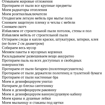
Отмываем жировые отложения
Протираем от пыли все крупные предметы
Моем радиаторы отопления
Моем розетки/выключатели
Отодвигаем легкую мебель при мытье пола
Снимаем защитную пленку и чехлы с мебели
Снимаем скотч
Избавляем от строительной пыли потолок, стены и пол
Избавляем мебель от строительной пыли
Оттираем следы и капли краски, штукатурки, затирки, клея
(не более 2 см диаметром)
Собираем весь мусор
Меняем пакеты в мусорных корзинах
Раскладываем/ развешиваем вещи аккуратно
Протираем пыль на всех доступных и свободных
поверхностях
Протираем от пыли батарею (полотенцесушитель)
Протираем от пыли держатели полотенец и туалетной бумаги
Протираем от пыли настенные бра
Моем и дезинфицируем унитаз
Натираем до блеска сантехнику
Моем и дезинфицируем раковину
Моем и дезинфицируем ванную/душевую кабину
Моем краны и душевые лейки
Моем мыльницу и стаканы под щетки