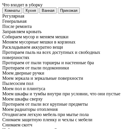
Что входит в уборку
Регу­лярная
Гене­ральная
После ремонта
Заправляем кровать
Собираем мусор и меняем мешки
Меняем мусорные мешки в корзинах
Раскладываем аккуратно вещи
Протираем пыль на всех доступных и свободных
поверхностях
Протираем от пыли торшеры и настенные бра
Протираем от пыли подоконники
Моем дверные ручки
Моем зеркала и зеркальные поверхности
Пылесосим пол
Моем пол и плинтуса
Моем шкафы и тумбы внутри при условии, что они пустые
Моем шкафы сверху
Протираем от пыли все крупные предметы
Моем радиаторы отопления
Отодвигаем легкую мебель при мытье пола
Снимаем защитную пленку и чехлы с мебели
Снимаем скотч