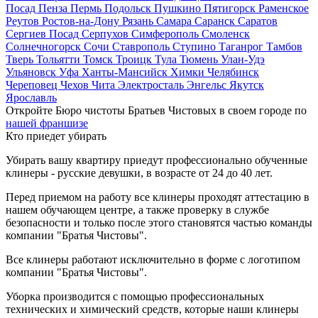
Посад
Пенза
Пермь
Подольск
Пушкино
Пятигорск
Раменское
Реутов
Ростов-на-Дону
Рязань
Самара
Саранск
Саратов
Сергиев Посад
Серпухов
Симферополь
Смоленск
Солнечногорск
Сочи
Ставрополь
Ступино
Таганрог
Тамбов
Тверь
Тольятти
Томск
Троицк
Тула
Тюмень
Улан-Удэ
Ульяновск
Уфа
Ханты-Мансийск
Химки
Челябинск
Череповец
Чехов
Чита
Электросталь
Энгельс
Якутск
Ярославль
Откройте Бюро чистоты Братьев Чистовых в своем городе по
нашей франшизе
Кто приедет убирать
Убирать вашу квартиру приедут профессионально обученные
клинеры - русские девушки, в возрасте от 24 до 40 лет.
Перед приемом на работу все клинеры проходят аттестацию в
нашем обучающем центре, а также проверку в службе
безопасности и только после этого становятся частью команды
компании "Братья Чистовы".
Все клинеры работают исключительно в форме с логотипом
компании "Братья Чистовы".
Уборка производится с помощью профессиональных
технических и химический средств, которые наши клинеры