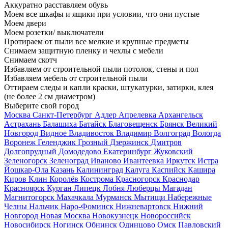
Аккуратно расставляем обувь
Моем все шкафы и ящики при условии, что они пустые
Моем двери
Моем розетки/ выключатели
Протираем от пыли все мелкие и крупные предметы
Снимаем защитную пленку и чехлы с мебели
Снимаем скотч
Избавляем от строительной пыли потолок, стены и пол
Избавляем мебель от строительной пыли
Оттираем следы и капли краски, штукатурки, затирки, клея
(не более 2 см диаметром)
Выберите свой город
Москва
Санкт-Петербург
Адлер
Апрелевка
Архангельск
Астрахань
Балашиха
Батайск
Благовещенск
Брянск
Великий
Новгород
Видное
Владивосток
Владимир
Волгоград
Вологда
Воронеж
Геленджик
Грозный
Дзержинск
Дмитров
Долгопрудный
Домодедово
Екатеринбург
Жуковский
Зеленогорск
Зеленоград
Иваново
Ивантеевка
Иркутск
Истра
Йошкар-Ола
Казань
Калининград
Калуга
Каспийск
Кашира
Киров
Клин
Королёв
Кострома
Красногорск
Краснодар
Красноярск
Курган
Липецк
Лобня
Люберцы
Магадан
Магнитогорск
Махачкала
Мурманск
Мытищи
Набережные
Челны
Нальчик
Наро-Фоминск
Нижневартовск
Нижний
Новгород
Новая Москва
Новокузнецк
Новороссийск
Новосибирск
Ногинск
Обнинск
Одинцово
Омск
Павловский